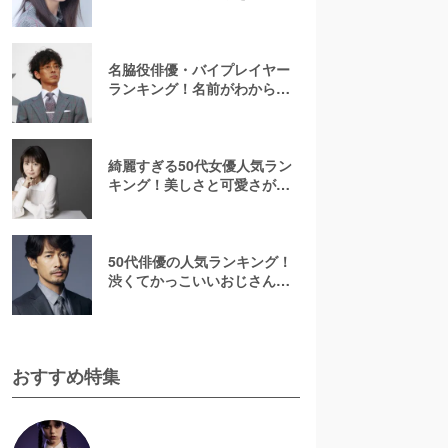
紹介！【2025年最新】
名脇役俳優・バイプレイヤー
ランキング！名前がわからな
いあの人は何位？刑事ドラマ
でみたことのある彼ら
綺麗すぎる50代女優人気ラン
キング！美しさと可愛さが魅
力的【2026最新】
50代俳優の人気ランキング！
渋くてかっこいいおじさん俳
優の虜に【2026最新版】
おすすめ特集