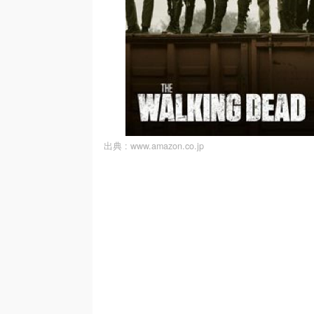
出典 :
www.amazon.co.jp