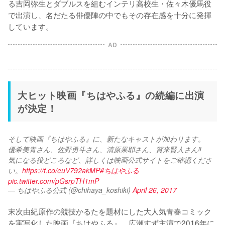
る吉岡弥生とダブルスを組むインテリ高校生・佐々木優馬役
で出演し、名だたる俳優陣の中でもその存在感を十分に発揮
しています。
AD
大ヒット映画『ちはやふる』の続編に出演
が決定！
そして映画『ちはやふる』に、新たなキャストが加わります。
優希美青さん、佐野勇斗さん、清原果耶さん、賀来賢人さん‼️
気になる役どころなど、詳しくは映画公式サイトをご確認くださ
い。
https://t.co/euV792akMP
#ちはやふる
pic.twitter.com/pGsrpTH1mP
— ちはやふる公式 (@chihaya_koshiki)
April 26, 2017
末次由紀原作の競技かるたを題材にした大人気青春コミック
を実写化した映画『ちはやふる』。広瀬すず主演で2016年に