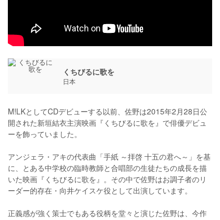
くちびるに歌を
日本
M!LKとしてCDデビューする以前、佐野は2015年2月28日公
開された新垣結衣主演映画『くちびるに歌を』で俳優デビュ
ーを飾っていました。

アンジェラ・アキの代表曲「手紙 ～拝啓 十五の君へ～」を基
に、とある中学校の臨時教師と合唱部の生徒たちの成長を描
いた映画『くちびるに歌を』。その中で佐野はお調子者のリ
ーダー的存在・向井ケイスケ役として出演しています。

正義感が強く策士でもある役柄を堂々と演じた佐野は、今作