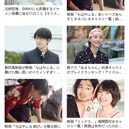
北村匠海、DISH//にも所属するイケ
メン俳優に迫る11のこと【キミスイ
映画「ちはやふる」全シリーズあら
出演】
すじネタバレ＆キャスト一覧！結末
は？広瀬すずの代表作をおさらい
新田真剣佑が映画「ちはやふる」に
朝ドラ『あまちゃん』出演キャスト
懸けた熱い思いがイケメンすぎ！
のブレイクランキング！アイドル女
【改名の由来にも】
優からイケメン俳優まで
映画『ミックス。』相関図付きキャ
スト一覧！映画は良作だったのか？
映画『ちはやふる 結び』を観る前に