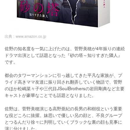
出典 :
www.amazon.co.jp
佐野の知名度を一気に上げたのは、菅野美穂が4年振りの連続
ドラマ出演として話題となった『砂の塔～知りすぎた隣人』
です。

都会のタワーマンションに引っ越してきた平凡な家族が、プ
ライド高きママ友達に振り回され翻弄していく物語で、菅野
のほか松嶋菜々子や三代目JSoulBrothersの岩田剛典など主要
キャストが豪華なことでも話題となりました。

佐野は、菅野美穂演じる高野亜紀の長男の和樹役という重要
な役どころに抜擢。妹思いで優しい兄の顔と、不良グループ
とつるんだり徐々に判明していくブラックな裏の顔も見事に
演じ分けました。