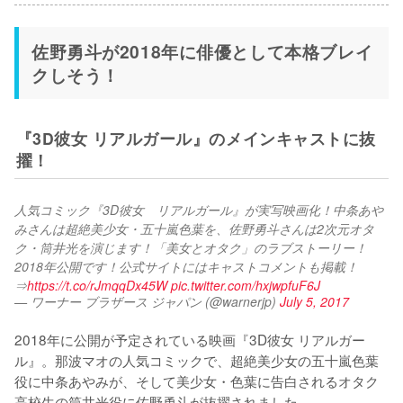
佐野勇斗が2018年に俳優として本格ブレイ
クしそう！
『3D彼女 リアルガール』のメインキャストに抜
擢！
人気コミック『3D彼女　リアルガール』が実写映画化！中条あや
みさんは超絶美少女・五十嵐色葉を、佐野勇斗さんは2次元オタ
ク・筒井光を演じます！「美⼥とオタク」のラブストーリー！
2018年公開です！公式サイトにはキャストコメントも掲載！
⇒
https://t.co/rJmqqDx45W
pic.twitter.com/hxjwpfuF6J
— ワーナー ブラザース ジャパン (@warnerjp)
July 5, 2017
2018年に公開が予定されている映画『3D彼女 リアルガー
ル』。那波マオの人気コミックで、超絶美少女の五十嵐色葉
役に中条あやみが、そして美少女・色葉に告白されるオタク
高校生の筒井光役に佐野勇斗が抜擢されました。
