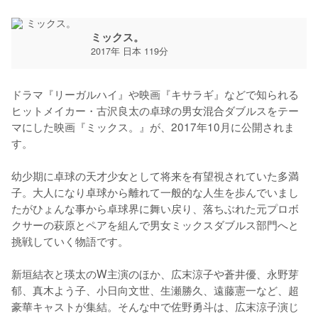
ミックス。
2017年 日本 119分
ドラマ『リーガルハイ』や映画『キサラギ』などで知られる
ヒットメイカー・古沢良太の卓球の男女混合ダブルスをテー
マにした映画『ミックス。』が、2017年10月に公開されま
す。

幼少期に卓球の天才少女として将来を有望視されていた多満
子。大人になり卓球から離れて一般的な人生を歩んでいまし
たがひょんな事から卓球界に舞い戻り、落ちぶれた元プロボ
クサーの萩原とペアを組んで男女ミックスダブルス部門へと
挑戦していく物語です。

新垣結衣と瑛太のW主演のほか、広末涼子や蒼井優、永野芽
郁、真木よう子、小日向文世、生瀬勝久、遠藤憲一など、超
豪華キャストが集結。そんな中で佐野勇斗は、広末涼子演じ