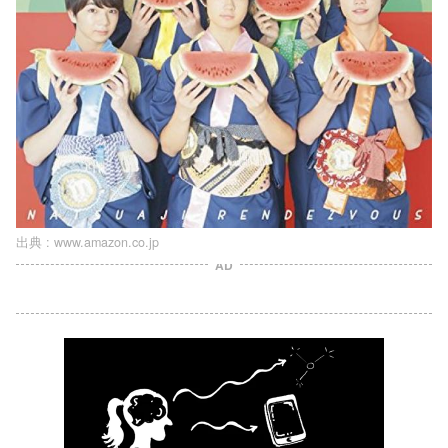
出典 :
www.amazon.co.jp
AD