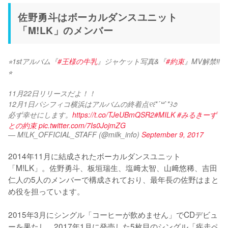
佐野勇斗はボーカルダンスユニット
「M!LK」のメンバー
⭐︎1stアルバム『
#王様の牛乳
』ジャケット写真&『
#約束
』MV解禁‼️
⭐︎
11月22日リリースだよ！！
12月1日パシフィコ横浜はアルバムの終着点୧꒰*´꒳`*꒱૭
必ず幸せにします。
https://t.co/TJeUBmQSR2
#MILK
#みるきーず
との約束
pic.twitter.com/7Is0JojmZG
— M!LK_OFFICIAL_STAFF (@milk_info)
September 9, 2017
2014年11月に結成されたボーカルダンスユニット
「M!LK」。佐野勇斗、板垣瑞生、塩﨑太智、山﨑悠稀、吉田
仁人の5人のメンバーで構成されており、最年長の佐野はまと
め役を担っています。

2015年3月にシングル「コーヒーが飲めません」でCDデビュ
ーを果たし、2017年1月に発売した5枚目のシングル「疾走ペ