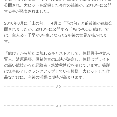
公開され、大ヒットを記録した今作の続編が、2018年に公開
する事が発表されました。

2016年3月に「上の句」、4月に「下の句」と前後編が連続公
開されましたが、2018年に公開する『ちはやふる 結び』で
は、主人公・千早が3年生となった2年後の世界が描かれま
す。

「結び」から新たに加わるキャストとして、佐野勇斗や賀来
賢人、清原果耶、優希美青の出演が決定し、佐野はプライド
の高い競技かるた経験者・筑波秋博役を演じています。撮影
は無事終了しクランクアップしている模様。大ヒットした作
品なだけに、今後の活躍に期待が高まります。
AD
AD