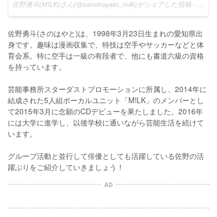
佐野勇斗(M!LK)さん(@sanohayato_milk)がシェアした投稿 -
2017
佐野勇斗(さのはやと)は、1998年3月23日生まれの愛知県出
身です。趣味は漫画収集で、特技は空手やサッカーなどと体
育会系。特に空手は一級の有段者で、他にも書道六級の資格
を持っています。

芸能事務所スターダストプロモーションに所属し、2014年に
結成された5人組ボーカルユニット「M!LK」のメンバーとし
て2015年3月に念願のCDデビューを果たしました。2016年
には大学に進学し、以後学校に通いながら芸能生活を続けて
います。

グループ活動と並行して俳優としても活躍している佐野の活
躍ぶりをご紹介していきましょう！
AD