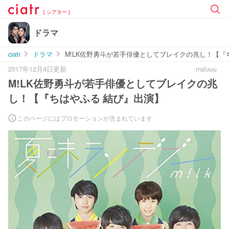
[ シアター ]
ドラマ
ciatr
ドラマ
M!LK佐野勇斗が若手俳優としてブレイクの兆し！【『
2017年12月4日更新
maluuu
M!LK佐野勇斗が若手俳優としてブレイクの兆
し！【『ちはやふる 結び』出演】
このページにはプロモーションが含まれています