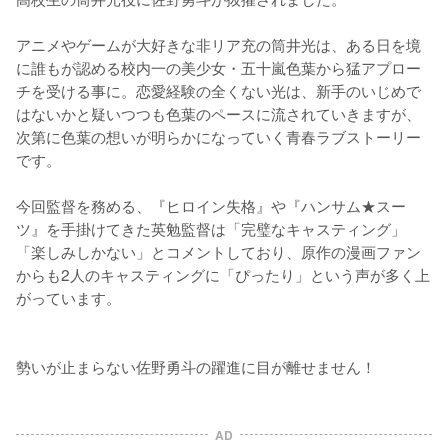
アニメやゲームが大好きな非リア充の筒井光は、ある日を境
に誰もが認める校内一の美少女・五十嵐色葉から猛アプロー
チを受ける事に。恋愛経験の全くない光は、新手のいじめで
はないかと疑いつつも色葉のペースに流されていきますが、
次第に色葉の想いが明らかになっていく青春ラブストーリー
です。

今回監督を務める、『ヒロイン失格』や『ハンサム★スー
ツ』を手掛けてきた英勉監督は「完璧なキャスティング」
「楽しみしかない」とコメントしており、原作の漫画ファン
からも2人のキャスティングに「ぴったり」という声が多く上
がっています。

勢いが止まらない佐野勇斗の躍進に目が離せません！
AD