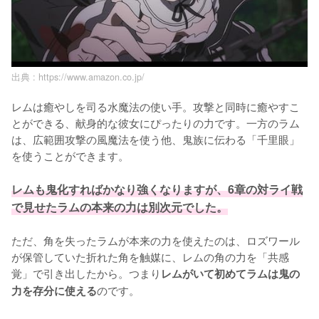
出典 :
https://www.amazon.co.jp/
レムは癒やしを司る水魔法の使い手。攻撃と同時に癒やすこ
とができる、献身的な彼女にぴったりの力です。一方のラム
は、広範囲攻撃の風魔法を使う他、鬼族に伝わる「千里眼」
を使うことができます。

レムも鬼化すればかなり強くなりますが、6章の対ライ戦
で見せたラムの本来の力は別次元でした。
ただ、角を失ったラムが本来の力を使えたのは、ロズワール
が保管していた折れた角を触媒に、レムの角の力を「共感
覚」で引き出したから。つまり
レムがいて初めてラムは鬼の
のです。

力を存分に使える