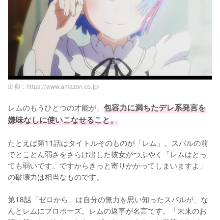
出典 :
https://www.amazon.co.jp/
レムのもうひとつの才能が、
包容力に満ちたデレ系発言を
嫌味なしに使いこなせること。
たとえば第11話はタイトルそのものが「レム」。スバルの前
でとことん弱さをさらけ出した彼女がつぶやく「レムはとっ
ても弱いです。ですからきっと寄りかかってしまいますよ」
の破壊力は相当なものです。

第18話「ゼロから」は自分の無力を思い知ったスバルが、な
んとレムにプロポーズ。レムの返事が名言です。「未来のお