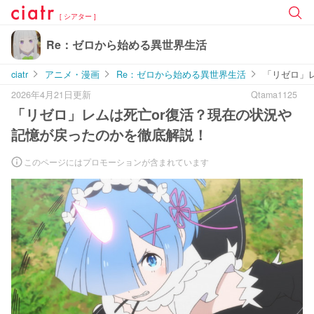
[ シアター ]
Re：ゼロから始める異世界生活
ciatr
アニメ・漫画
Re：ゼロから始める異世界生活
「リゼロ」
2026年4月21日更新
Qtama1125
「リゼロ」レムは死亡or復活？現在の状況や
記憶が戻ったのかを徹底解説！
このページにはプロモーションが含まれています