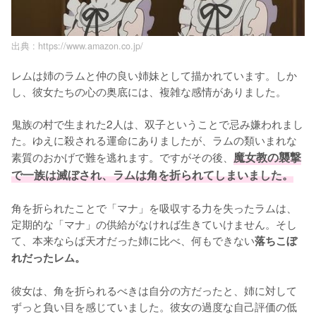
出典 :
https://www.amazon.co.jp/
レムは姉のラムと仲の良い姉妹として描かれています。しか
し、彼女たちの心の奥底には、複雑な感情がありました。

鬼族の村で生まれた2人は、双子ということで忌み嫌われまし
た。ゆえに殺される運命にありましたが、ラムの類いまれな
素質のおかげで難を逃れます。ですがその後、
魔女教の襲撃
で一族は滅ぼされ、ラムは角を折られてしまいました。
角を折られたことで「マナ」を吸収する力を失ったラムは、
定期的な「マナ」の供給がなければ生きていけません。そし
て、本来ならば天才だった姉に比べ、何もできない
落ちこぼ
れだったレム。
彼女は、角を折られるべきは自分の方だったと、姉に対して
ずっと負い目を感じていました。彼女の過度な自己評価の低