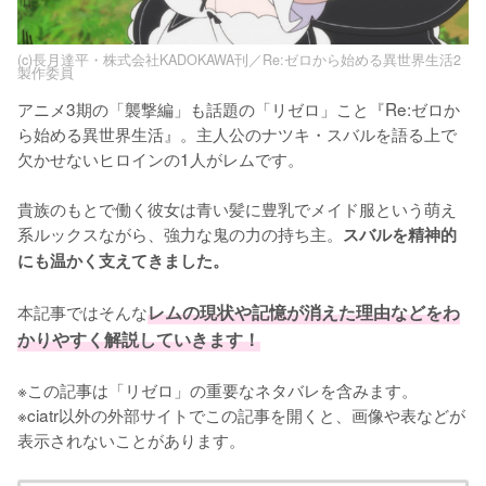
(c)長月達平・株式会社KADOKAWA刊／Re:ゼロから始める異世界生活2
製作委員
アニメ3期の「襲撃編」も話題の「リゼロ」こと『Re:ゼロか
ら始める異世界生活』。主人公のナツキ・スバルを語る上で
欠かせないヒロインの1人がレムです。

貴族のもとで働く彼女は青い髪に豊乳でメイド服という萌え
系ルックスながら、強力な鬼の力の持ち主。
スバルを精神的
にも温かく支えてきました。
本記事ではそんな
レムの現状や記憶が消えた理由などをわ
かりやすく解説していきます！
※この記事は「リゼロ」の重要なネタバレを含みます。

※ciatr以外の外部サイトでこの記事を開くと、画像や表などが
表示されないことがあります。