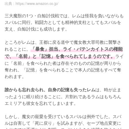
出典 :
https://www.amazon.co.jp/
三大魔獣の1つ・白鯨討伐戦では、レムは怪我を負いながらも
スバルに同行。戦闘力としても精神的支柱としてもスバルを
支え、白鯨討伐にも成功します。

ところがレムは、王都に戻る道中で魔女教大罪司教に襲撃さ
れることに。
「暴食」担当、ライ・バテンカイトスの権能
で、「名前」と「記憶」を食べられてしまうのです。
ライ
に「名前」を食べられた者は存在そのものの記憶が周りから
奪われ、「記憶」を食べられることで本人の記憶もすべて奪
われます。

は、時が止ま
誰からも忘れ去られ、自身の記憶も失ったレム
ったように眠り続けることに。片割れであるラムはもちろん
エミリアも彼女を忘れてしまいます。

しかし、魔女の寵愛を受けているスバルは例外でした。スバ
ルは自害して「死に戻り」を試みますが、セーブ地点変更に