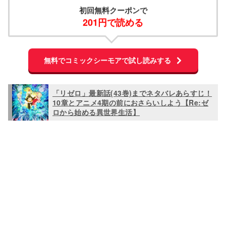
初回無料クーポンで
201円で読める
無料でコミックシーモアで試し読みする
「リゼロ」最新話(43巻)までネタバレあらすじ！
10章とアニメ4期の前におさらいしよう【Re:ゼ
ロから始める異世界生活】
L
o
/
U
a
n
d
m
e
u
d
t
:
e
1
0
0
.
0
0
%