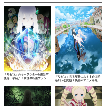
「リゼロ」のキャラクター&担当声
「リゼロ」見る順番のおすすめは時
優を一挙紹介！異世界転生ファンタ
系列or公開順？映画やアニメを最大
ジーの魅力的な登場人物たち
限楽しむにはこれ！