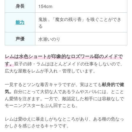
身長
154cm
鬼族 , 「魔女の残り香」を嗅ぐことができ
能力
る
声優
水瀬いのり
レムは水色ショートが印象的なロズワール邸のメイドで
す。
双子の姉・ラムはほとんどメイドの仕事をしないので、
広大な屋敷をレムが手入れ・管理しています。

一見するとツンな毒舌キャラですが、実はとても
献身的で健
自分にとって大切な人であるラムやスバルには、とこと
気。
ん愛情を注ぎます。一方で、敵認定した相手には容赦なしで
モーニングスターをぶん回すことも。

レムは愛ゆえに暴走しがちなところがあり、ある種の危なっ
かしさを感じさせるキャラです。