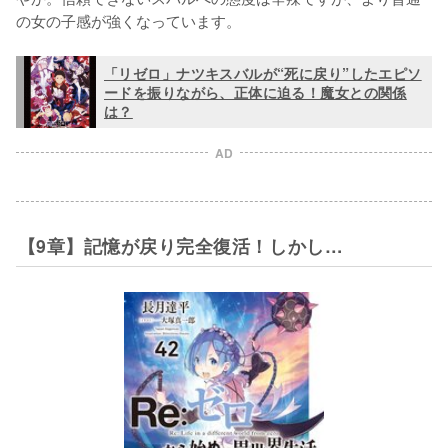
の女の子感が強くなっています。
「リゼロ」ナツキスバルが“死に戻り”したエピソ
ードを振りながら、正体に迫る！魔女との関係
は？
AD
【9章】記憶が戻り完全復活！しかし…