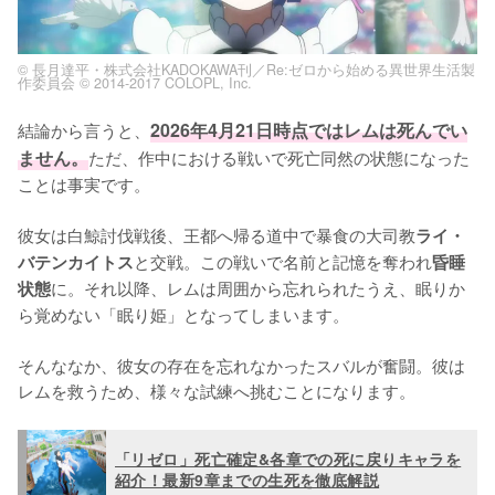
© 長月達平・株式会社KADOKAWA刊／Re:ゼロから始める異世界生活製
作委員会 © 2014-2017 COLOPL, Inc.
結論から言うと、
2026年4月21日時点ではレムは死んでい
ません。
ただ、作中における戦いで死亡同然の状態になった
ことは事実です。

彼女は白鯨討伐戦後、王都へ帰る道中で暴食の大司教
ライ・
と交戦。この戦いで名前と記憶を奪われ
バテンカイトス
昏睡
に。それ以降、レムは周囲から忘れられたうえ、眠りか
状態
ら覚めない「眠り姫」となってしまいます。

そんななか、彼女の存在を忘れなかったスバルが奮闘。彼は
レムを救うため、様々な試練へ挑むことになります。
「リゼロ」死亡確定&各章での死に戻りキャラを
紹介！最新9章までの生死を徹底解説