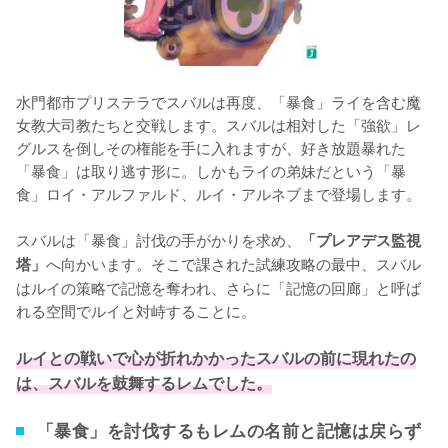
水門都市プリステラでスバルは再度、「暴食」ライを含む魔
女教大司教たちと交戦します。スバルは相対した「強欲」レ
グルスを倒しその権能を手に入れますが、好き放題暴れた
「暴食」は取り逃す形に。しかもライの弟妹だという「暴
食」ロイ・アルファルド、ルイ・アルネブまで登場します。

スバルは「暴食」討伐の手がかりを求め、
「プレアデス監視
へ向かいます。そこで課された試練攻略の最中、スバル
塔」
はルイの策略で記憶を奪われ、さらに「記憶の回廊」と呼ば
れる空間でルイと対峙することに。

ルイとの戦いで心が折れかかったスバルの前に現れたの
は、スバルを鼓舞するレムでした。
「暴食」を討伐するもレムの名前と記憶は戻らず