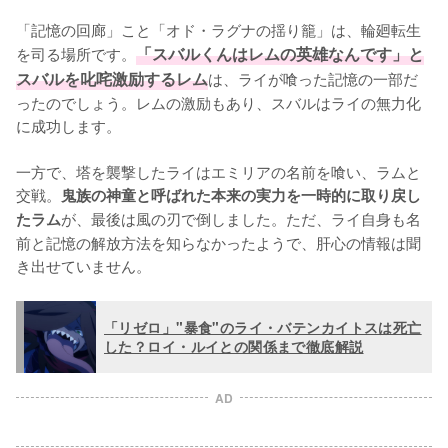
「記憶の回廊」こと「オド・ラグナの揺り籠」は、輪廻転生
を司る場所です。
「スバルくんはレムの英雄なんです」と
スバルを叱咤激励するレム
は、ライが喰った記憶の一部だ
ったのでしょう。レムの激励もあり、スバルはライの無力化
に成功します。

一方で、塔を襲撃したライはエミリアの名前を喰い、ラムと
交戦。
鬼族の神童と呼ばれた本来の実力を一時的に取り戻し
が、最後は風の刃で倒しました。ただ、ライ自身も名
たラム
前と記憶の解放方法を知らなかったようで、肝心の情報は聞
き出せていません。
「リゼロ」"暴食"のライ・バテンカイトスは死亡
した？ロイ・ルイとの関係まで徹底解説
AD