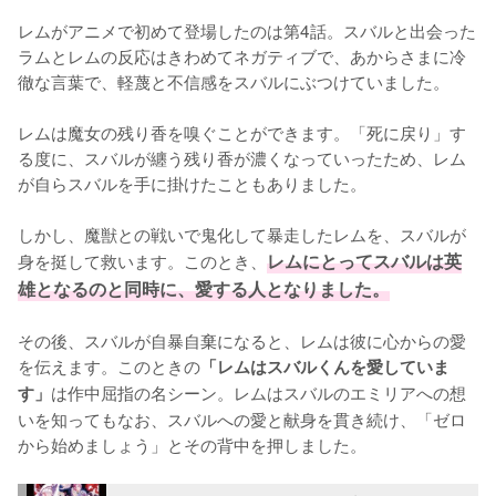
レムがアニメで初めて登場したのは第4話。スバルと出会った
ラムとレムの反応はきわめてネガティブで、あからさまに冷
徹な言葉で、軽蔑と不信感をスバルにぶつけていました。

レムは魔女の残り香を嗅ぐことができます。「死に戻り」す
る度に、スバルが纏う残り香が濃くなっていったため、レム
が自らスバルを手に掛けたこともありました。

しかし、魔獣との戦いで鬼化して暴走したレムを、スバルが
身を挺して救います。このとき、
レムにとってスバルは英
雄となるのと同時に、愛する人となりました。
その後、スバルが自暴自棄になると、レムは彼に心からの愛
を伝えます。このときの
「レムはスバルくんを愛していま
は作中屈指の名シーン。レムはスバルのエミリアへの想
す」
いを知ってもなお、スバルへの愛と献身を貫き続け、「ゼロ
から始めましょう」とその背中を押しました。