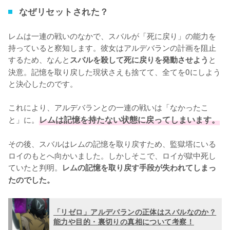
なぜリセットされた？
レムは一連の戦いのなかで、スバルが「死に戻り」の能力を
持っていると察知します。彼女はアルデバランの計画を阻止
するため、なんと
と
スバルを殺して死に戻りを発動させよう
決意。記憶を取り戻した現状さえも捨てて、全てを0にしよう
と決心したのです。

これにより、アルデバランとの一連の戦いは「なかったこ
と」に。
レムは記憶を持たない状態に戻ってしまいます。
その後、スバルはレムの記憶を取り戻すため、監獄塔にいる
ロイのもとへ向かいました。しかしそこで、ロイが獄中死し
ていたと判明。
レムの記憶を取り戻す手段が失われてしまっ
たのでした。
「リゼロ」アルデバランの正体はスバルなのか？
能力や目的・裏切りの真相について考察！