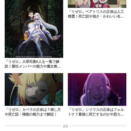
「リゼロ」ベアトリスの正体は人工
精霊！死亡説や強さ・かわいい名言
などを解説
「リゼロ」大罪司教6人を一覧で解
説！最狂メンバーの能力や魔女教の
目的に迫る
「リゼロ」カペラの正体は？倒し方
「リゼロ」シリウスの正体はフォル
や死亡説・権能の能力まで解説！
トナ？最後に死亡するのかや恐ろし
い権能まで徹底解説
AD