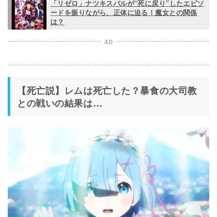
「リゼロ」ナツキスバルが“死に戻り”したエピソ
ードを振りながら、正体に迫る！魔女との関係
は？
AD
【死亡説】レムは死亡した？暴食の大司教
との戦いの結果は…