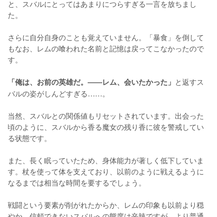
と、スバルにとってはあまりにつらすぎる一言を放ちまし
た。

さらに自分自身のことも覚えていません。「暴食」を倒して
もなお、レムの喰われた名前と記憶は戻ってこなかったので
す。

と返すス
「俺は、お前の英雄だ。――レム、会いたかった」
バルの姿がしんどすぎる……。

当然、スバルとの関係値もリセットされています。出会った
頃のように、スバルから香る魔女の残り香に彼を警戒してい
る状態です。

また、長く眠っていたため、身体能力が著しく低下していま
す。杖を使って体を支えており、以前のように戦えるように
なるまでは相当な時間を要するでしょう。

戦闘という要素が削がれたからか、レムの印象も以前より穏
やか。信頼できないスバルへの態度は辛辣ですが、より普通