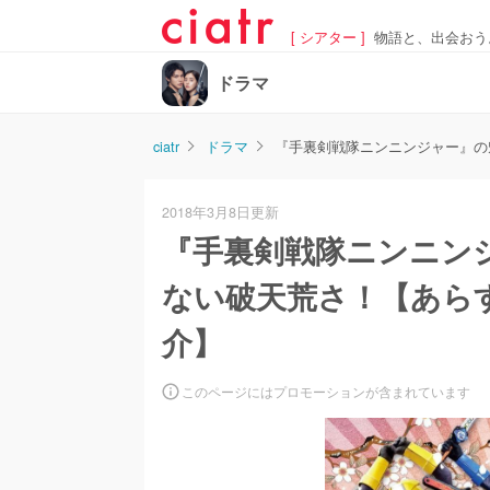
[ シアター ]
物語と、出会おう
ドラマ
ciatr
ドラマ
『手裏剣戦隊ニンニンジャー』の
2018年3月8日更新
『手裏剣戦隊ニンニン
ない破天荒さ！【あらす
介】
このページにはプロモーションが含まれています