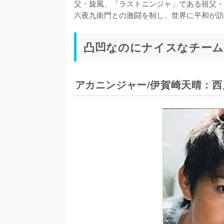
父・旋風、「ラストニンジャ」である祖父・
六夜九衛門との激闘を制し、世界に平和が訪
凸凹なのにナイスなチーム
アカニンジャー/伊賀崎天晴：西