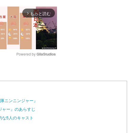
もっと読む
arrow_forward_ios
Powered by 
GliaStudios
M
u
t
e
戦隊ニンニンジャー』
ジャー』のあらすじ
的な5人のキャスト