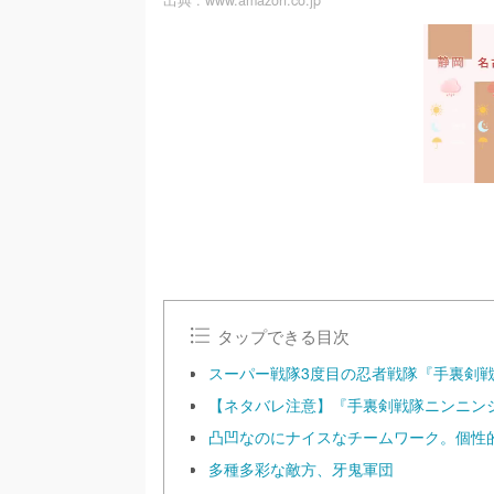
出典 :
www.amazon.co.jp
タップできる目次
スーパー戦隊3度目の忍者戦隊『手裏剣
【ネタバレ注意】『手裏剣戦隊ニンニン
凸凹なのにナイスなチームワーク。個性
多種多彩な敵方、牙鬼軍団