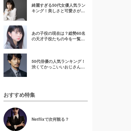
綺麗すぎる50代女優人気ラン
キング！美しさと可愛さが魅
力的【2026最新】
あの子役の現在は？総勢60名
の天才子役たちの今を一覧で
紹介！【2025年最新】
50代俳優の人気ランキング！
渋くてかっこいいおじさん俳
優の虜に【2026最新版】
おすすめ特集
Netflixで次何観る？