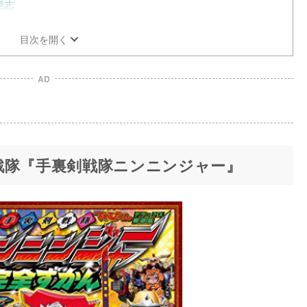
意志
目次を開く
AD
戦隊『手裏剣戦隊ニンニンジャー』