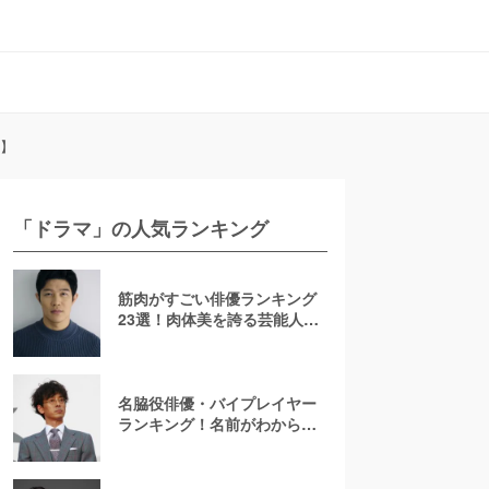
介】
「ドラマ」の人気ランキング
筋肉がすごい俳優ランキング
23選！肉体美を誇る芸能人を
若手からおじさんまで紹介
【2026最新】
名脇役俳優・バイプレイヤー
ランキング！名前がわからな
いあの人は何位？刑事ドラマ
でみたことのある彼ら