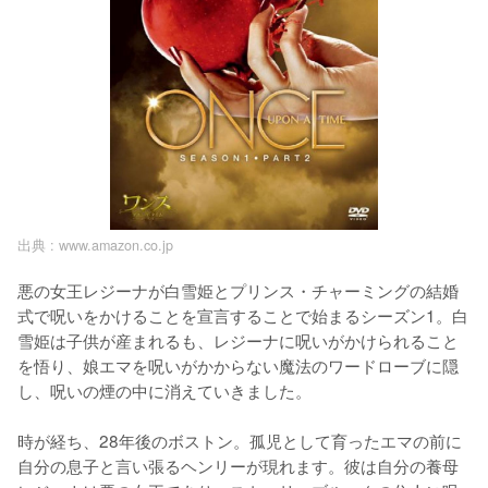
出典 :
www.amazon.co.jp
悪の女王レジーナが白雪姫とプリンス・チャーミングの結婚
式で呪いをかけることを宣言することで始まるシーズン1。白
雪姫は子供が産まれるも、レジーナに呪いがかけられること
を悟り、娘エマを呪いがかからない魔法のワードローブに隠
し、呪いの煙の中に消えていきました。

時が経ち、28年後のボストン。孤児として育ったエマの前に
自分の息子と言い張るヘンリーが現れます。彼は自分の養母