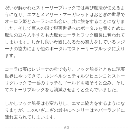
呪いが解かれたストーリーブルックでは再び魔法が使えるよ
うになり、エマとメアリー・マーガレットはおとぎの世界で
オーロラ姫とムーランに出会い、共に旅をすることになりま
した。そして巨人の国で現実世界へのポータルを開くために
魔法の豆を入手するも大魔女コーラとフック船長に奪われて
しまいます。しかし良い母親になるため努力をしているレジ
ーナの協力により他のポータルでストーリーブルックに戻り
ます。

コーラは実はレジーナの母であり、フック船長とともに現実
世界にやってきて、ルンペルシュティルツヒェンことストー
リグルックで一番のリッチなゴールドを殺そうと企み、そし
てストーリブルックをも消滅させようと企んでいました。

しかしフック船長は心変わりし、エマに協力をするようにな
りますが、このいざこざの最中にヘンリーはネバーランドに
AD