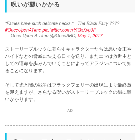
呪いが襲いかかる
"Fairies have such delicate necks." - The Black Fairy ????
#OnceUponATime
pic.twitter.com/rYtQxXvp3F
— Once Upon A Time (@OnceABC)
May 1, 2017
ストーリーブルックに暮らすキャラクターたちは悪い女王や
ハイドなどの脅威に怯える日々を送り、またエマは救世主と
しての運命を歩みんでいくことによってアラジンについて知
ることになります。

そして光と闇の戦争はブラックフェリーの出現により最終章
を迎えますが、さらなる呪いがストーリーブルックの街に襲
AD