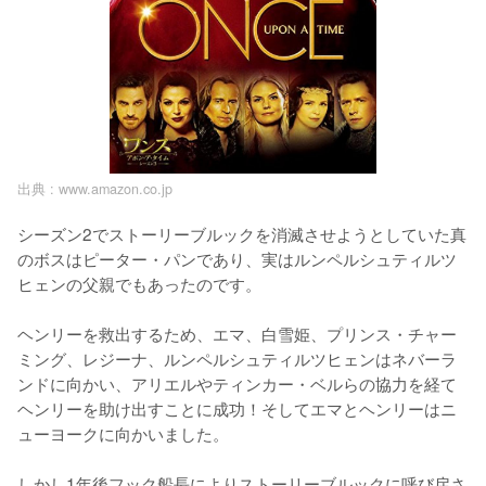
出典 :
www.amazon.co.jp
シーズン2でストーリーブルックを消滅させようとしていた真
のボスはピーター・パンであり、実はルンペルシュティルツ
ヒェンの父親でもあったのです。

ヘンリーを救出するため、エマ、白雪姫、プリンス・チャー
ミング、レジーナ、ルンペルシュティルツヒェンはネバーラ
ンドに向かい、アリエルやティンカー・ベルらの協力を経て
ヘンリーを助け出すことに成功！そしてエマとヘンリーはニ
ューヨークに向かいました。

しかし1年後フック船長によりストーリーブルックに呼び戻さ