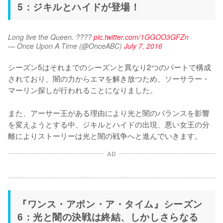
5：ジキルとハイドが登場！
Long live the Queen. ???? 
pic.twitter.com/1GGOO3GFZn
— Once Upon A Time (@OnceABC)
July 7, 2016
シーズン5はそれまでのシーズンと異なり2つのパートで構成
されており、闇の力からエマを解き放つため、ソーサラー・
マーリン探しが行われることになりました。

また、アーサー王がある理由により光と闇のバランスを影響
を変えようとする中、ジキルとハイドの出現、悪い女王の分
AD
『ワンス・アポン・ア・タイム』シーズン
6：光と闇の決戦は終結、しかしさらなる