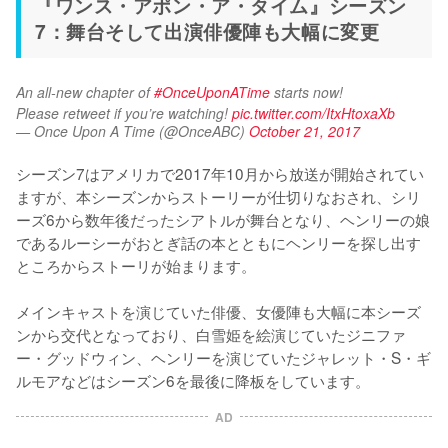
『ワンス・アポン・ア・タイム』シーズン
7：舞台そして出演俳優陣も大幅に変更
An all-new chapter of 
#OnceUponATime
 starts now! 
Please retweet if you’re watching! 
pic.twitter.com/ItxHtoxaXb
— Once Upon A Time (@OnceABC)
October 21, 2017
シーズン7はアメリカで2017年10月から放送が開始されてい
ますが、本シーズンからストーリーが仕切りなおされ、シリ
ーズ6から数年後だったシアトルが舞台となり、ヘンリーの娘
であるルーシーがおとぎ話の本とともにヘンリーを探し出す
ところからストーリが始まります。

メインキャストを演じていた俳優、女優陣も大幅に本シーズ
ンから交代となっており、白雪姫を絵演じていたジニファ
ー・グッドウィン、ヘンリーを演じていたジャレット・S・ギ
AD