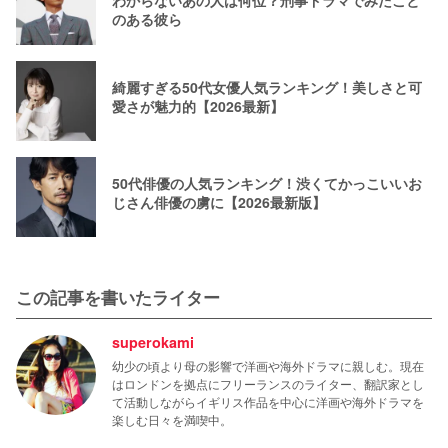
わからないあの人は何位？刑事ドラマでみたこと
のある彼ら
綺麗すぎる50代女優人気ランキング！美しさと可
愛さが魅力的【2026最新】
50代俳優の人気ランキング！渋くてかっこいいお
じさん俳優の虜に【2026最新版】
この記事を書いたライター
superokami
幼少の頃より母の影響で洋画や海外ドラマに親しむ。現在
はロンドンを拠点にフリーランスのライター、翻訳家とし
て活動しながらイギリス作品を中心に洋画や海外ドラマを
楽しむ日々を満喫中。