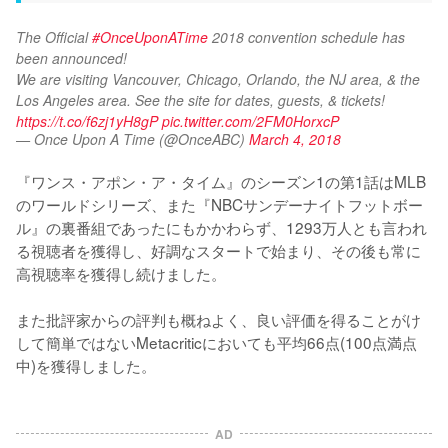
The Official 
#OnceUponATime
 2018 convention schedule has 
been announced! 
We are visiting Vancouver, Chicago, Orlando, the NJ area, & the 
Los Angeles area. See the site for dates, guests, & tickets! 
https://t.co/f6zj1yH8gP
pic.twitter.com/2FM0HorxcP
— Once Upon A Time (@OnceABC)
March 4, 2018
『ワンス・アポン・ア・タイム』のシーズン1の第1話はMLB
のワールドシリーズ、また『NBCサンデーナイトフットボー
ル』の裏番組であったにもかかわらず、1293万人とも言われ
る視聴者を獲得し、好調なスタートで始まり、その後も常に
高視聴率を獲得し続けました。

また批評家からの評判も概ねよく、良い評価を得ることがけ
して簡単ではないMetacriticにおいても平均66点(100点満点
AD