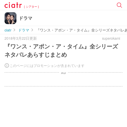
[ シアター ]
ドラマ
ciatr
ドラマ
『ワンス・アポン・ア・タイム』全シリーズネタバレ
2018年3月22日更新
superokami
『ワンス・アポン・ア・タイム』全シリーズ
ネタバレあらすじまとめ
このページにはプロモーションが含まれています
AD
L
o
/
U
a
n
d
m
e
u
d
t
:
e
1
0