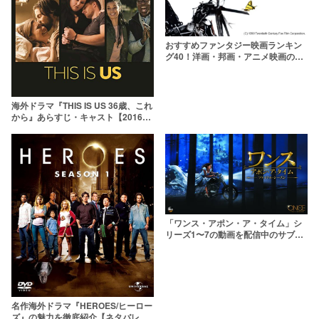
おすすめファンタジー映画ランキン
グ40！洋画・邦画・アニメ映画の名
作はどれ？
海外ドラマ『THIS IS US 36歳、これ
から』あらすじ・キャスト【2016年
で最高視聴率！】
「ワンス・アポン・ア・タイム」シ
リーズ1〜7の動画を配信中のサブス
クはここ！【ファイナルシーズンま
で】
名作海外ドラマ『HEROES/ヒーロー
ズ』の魅力を徹底紹介【ネタバレあ