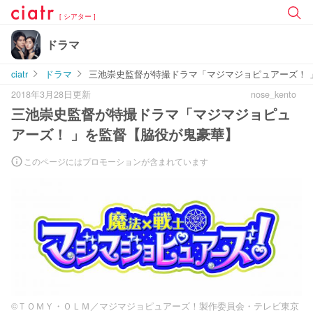
[ シアター ]
ドラマ
ciatr
ドラマ
三池崇史監督が特撮ドラマ「マジマジョピュアーズ！ 
2018年3月28日更新
nose_kento
三池崇史監督が特撮ドラマ「マジマジョピュ
アーズ！ 」を監督【脇役が鬼豪華】
このページにはプロモーションが含まれています
©ＴＯＭＹ・ＯＬＭ／マジマジョピュアーズ！製作委員会・テレビ東京