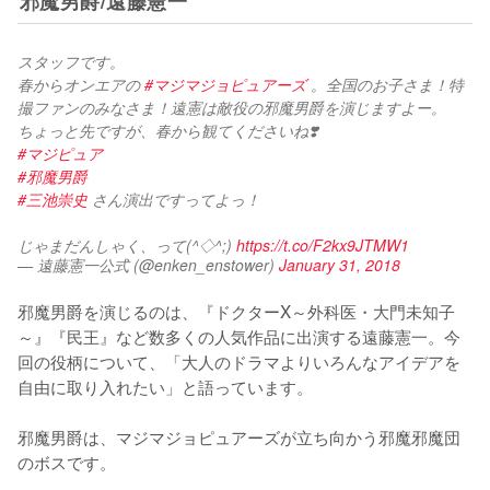
邪魔男爵/遠藤憲一
スタッフです。
春からオンエアの 
#マジマジョピュアーズ
 。全国のお子さま！特
撮ファンのみなさま！遠憲は敵役の邪魔男爵を演じますよー。
ちょっと先ですが、春から観てくださいね❣️
#マジピュア
#邪魔男爵
#三池崇史
 さん演出ですってよっ！
じゃまだんしゃく、って(^◇^;) 
https://t.co/F2kx9JTMW1
— 遠藤憲一公式 (@enken_enstower)
January 31, 2018
邪魔男爵を演じるのは、『ドクターX～外科医・大門未知子
～』『民王』など数多くの人気作品に出演する遠藤憲一。今
回の役柄について、「大人のドラマよりいろんなアイデアを
自由に取り入れたい」と語っています。

邪魔男爵は、マジマジョピュアーズが立ち向かう邪魔邪魔団
のボスです。