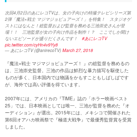
次回4月2日のあにレコTVは、女の子向けの特撮テレビシリーズ第
2弾「魔法×戦士 マジマジョピュアーズ！」を特集！　スタジオゲ
ストにはなんと！総監督および監督を務める三池崇史さんが登
場！！　三池監督が女の子向け作品を制作！？　ここでしか聞け
ないエピソードが盛りだくさんです！　
#あにレコTV
pic.twitter.com/cyHn4v9Yy8
— あにレコTV (@anirecoTV)
March 27, 2018
『魔法×戦士 マジマジョピュアーズ！ 』の総監督を務めるの
は、三池崇史監督。三池の作品は鮮烈な暴力描写を駆使した
ものが多く、日本国内では物議をかもすこともしばしばです
が、海外では高い評価を得ています。

2007年には、アメリカの『TIME』誌の「ホラー映画ベスト
25」では、日本映画としては唯一、三池が監督を務めた『オ
ーディション』が選出。2015年には、メキシコで開催された
第6回オアハカ映画祭で『極道大戦争』で最優秀監督賞を受賞
しました。
