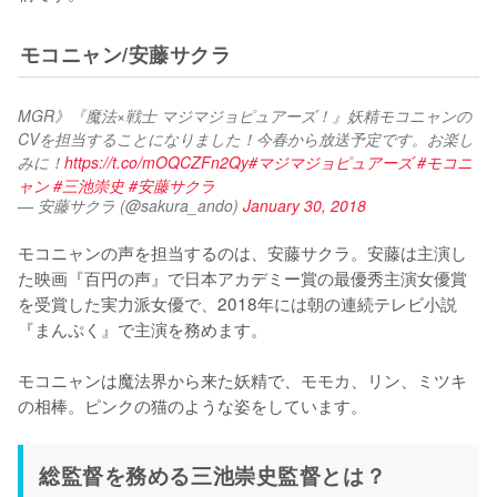
モコニャン/安藤サクラ
MGR》『魔法×戦士 マジマジョピュアーズ！』妖精モコニャンの
CVを担当することになりました！今春から放送予定です。お楽し
みに！
https://t.co/mOQCZFn2Qy
#マジマジョピュアーズ
#モコニ
ャン
#三池崇史
#安藤サクラ
— 安藤サクラ (@sakura_ando)
January 30, 2018
モコニャンの声を担当するのは、安藤サクラ。安藤は主演し
た映画『百円の声』で日本アカデミー賞の最優秀主演女優賞
を受賞した実力派女優で、2018年には朝の連続テレビ小説
『まんぷく』で主演を務めます。

モコニャンは魔法界から来た妖精で、モモカ、リン、ミツキ
の相棒。ピンクの猫のような姿をしています。
総監督を務める三池崇史監督とは？