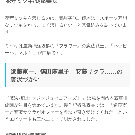
花守ミツキ/鶴屋美咲
花守ミツキを演じるのは、鶴屋美咲。鶴屋は「スポーツ万能
なミツキをかっこよく演じるたい」と意気込みを語っていま
す。

ミツキは運動神経抜群の『フラワー』の魔法戦士。「ハッピ
ーハナマル！ 」が口癖です。
遠藤憲一、篠田麻里子、安藤サクラ……の
贅沢づかい
『魔法×戦士 マジマジョピュアーズ！ 』は脇を固める豪華俳
優陣が注目を集めています。製作記者発表会では、「遠藤憲
一と安藤サクラがオファーを即決で引き受けてくれた」とい
うエピソードも三池によって明かされました。