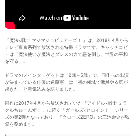
『魔法×戦士 マジマジョピュアーズ！ 』は、2018年4月から
テレビ東京系列で放送される特撮ドラマです。キャッチコピ
ーは「魔法使いが魔法とダンスの力で悪を倒し、世界の平和
を守る」。

ドラマのメインターゲットは「2歳～5歳」で、同作への出演
が決まっている俳優の遠藤憲一は「初の領域で俄然やる気が
起きた」と意気込みを語りました。

同作は2017年4月から放送されていた『アイドル×戦士 ミラ
クルちゅーんず！ 』に続く「ガールズ×ヒロイン！ 」シリー
ズの第2弾となっており、『クローズZERO』の三池崇史が監
督を務めます。