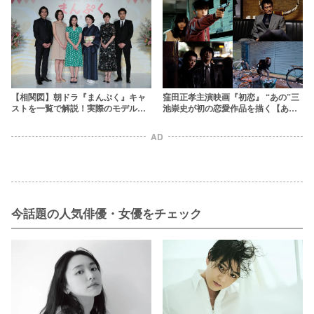
【相関図】朝ドラ『まんぷく』キャ
窪田正孝主演映画『初恋』 “あの”三
ストを一覧で解説！実際のモデルと
池崇史が初の恋愛作品を描く【あら
の違いも紹介【NHK】
すじ・キャスト一覧】
AD
今話題の人気俳優・女優をチェック