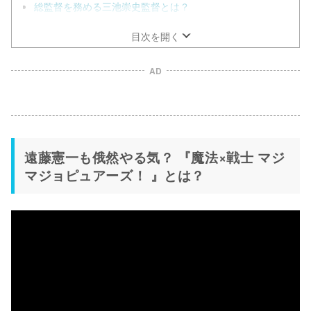
総監督を務める三池崇史監督とは？
目次を開く
AD
遠藤憲一も俄然やる気？ 『魔法×戦士 マジ
マジョピュアーズ！ 』とは？