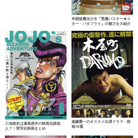
米国版魔法少女『悪魔バスター★ス
ター・バタフライ』の魅力を大紹介
遠藤憲一のオススメ出演ドラマ・映
三池崇史は漫画原作の映画化請負
画16選
人？！実写化映画まとめ