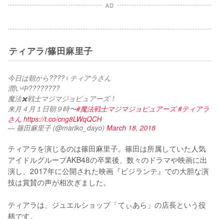
AD
ティアラ/篠田麻里子
今日は朝から????‍♀️ティアラさん
潤い中????????
魔法✖️戦士マジマジョピュアーズ！
来月４月１日朝９時〜
#魔法戦士マジマジョピュアーズ
#ティアラ
さん
https://t.co/cng8LWqQCH
— 篠田麻里子 (@mariko_dayo)
March 18, 2018
ティアラを演じるのは篠田麻里子。篠田は所属していた人気
アイドルグループAKB48の卒業後、数々のドラマや映画に出
演し、2017年に公開された映画『ビジランテ』での大胆な演
技は賞賛の声が相次ぎました。

ティアラは、ジュエルショップ「てぃあら」の店長という役
柄です。