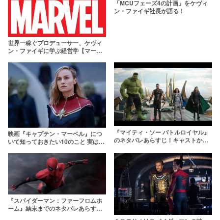
「MCUフェーズ4の計画」をケヴィ
ン・ファイギ社長が語る！
世界一稼ぐプロデューサー、ケヴィ
ン・ファイギに学ぶ経営学【マーベ
ルの社長】
『マイティ・ソー バトルロイヤル』
映画『キャプテン・マーベル』につ
のネタバレあらすじ！キャストから
いて知っておきたい10のこと 実は男
伏線、小ネタまでを徹底解説！
だった？アベンジャーズ史上最強キ
ャラを紹介
『スパイダーマン：ファーフロムホ
ーム』結末までのネタバレあらすじ
解説＆考察！最後に何が起きたの