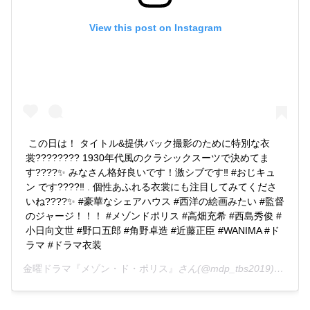
View this post on Instagram
この日は！ タイトル&提供バック撮影のために特別な衣
裳???????? 1930年代風のクラシックスーツで決めてま
す????✨ みなさん格好良いです！激シブです‼︎ #おじキュ
ン です????‼︎ . 個性あふれる衣裳にも注目してみてくださ
いね????✨ #豪華なシェアハウス #西洋の絵画みたい #監督
のジャージ！！！ #メゾンドポリス #高畑充希 #西島秀俊 #
小日向文世 #野口五郎 #角野卓造 #近藤正臣 #WANIMA #ド
ラマ #ドラマ衣装
金曜ドラマ『メゾン・ド・ポリス』
さん(@mdp_tbs2019)がシェアした投稿 -