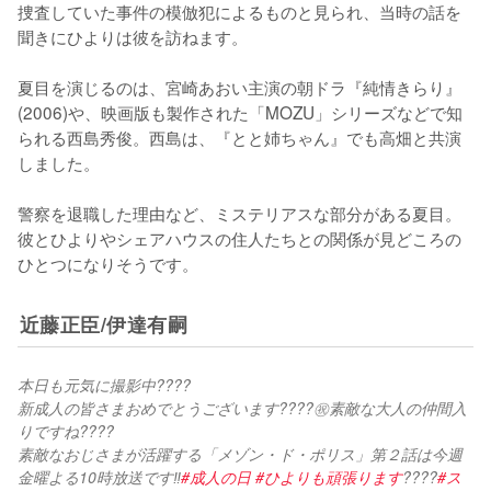
捜査していた事件の模倣犯によるものと見られ、当時の話を
聞きにひよりは彼を訪ねます。

夏目を演じるのは、宮崎あおい主演の朝ドラ『純情きらり』
(2006)や、映画版も製作された「MOZU」シリーズなどで知
られる西島秀俊。西島は、『とと姉ちゃん』でも高畑と共演
しました。

警察を退職した理由など、ミステリアスな部分がある夏目。
彼とひよりやシェアハウスの住人たちとの関係が見どころの
ひとつになりそうです。
近藤正臣/伊達有嗣
本日も元気に撮影中????
新成人の皆さまおめでとうございます????㊗️素敵な大人の仲間入
りですね????
素敵なおじさまが活躍する「メゾン・ド・ポリス」第２話は今週
金曜よる10時放送です‼️
#成人の日
#ひよりも頑張ります
????
#ス