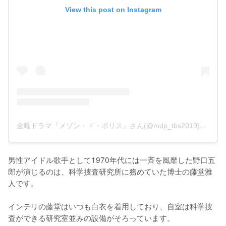
View this post on Instagram
金曜ドラマ『メゾン・ド・ポリス』さん(@mdp_tbs2019)がシェアした投稿
男性アイドル歌手として1970年代には一斉を風靡した野口五
郎が演じるのは、科学捜査研究所に務めていた博士の藤堂雅
人です。

インテリの藤堂はいつも白衣を着用しており、自室は科学捜
査ができる研究室並みの設備がそろっています。
