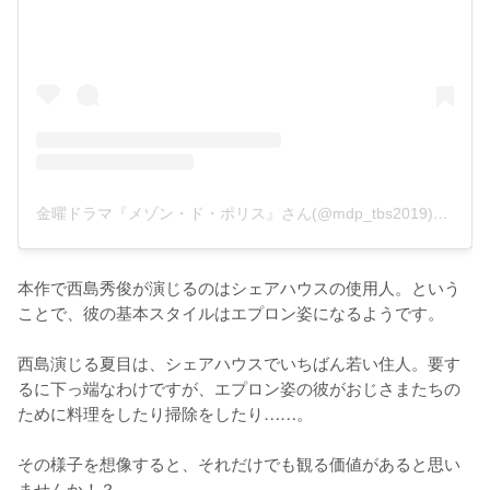
金曜ドラマ『メゾン・ド・ポリス』さん(@mdp_tbs2019)がシェアした投稿
本作で西島秀俊が演じるのはシェアハウスの使用人。という
ことで、彼の基本スタイルはエプロン姿になるようです。

西島演じる夏目は、シェアハウスでいちばん若い住人。要す
るに下っ端なわけですが、エプロン姿の彼がおじさまたちの
ために料理をしたり掃除をしたり……。

その様子を想像すると、それだけでも観る価値があると思い
ませんか！？
