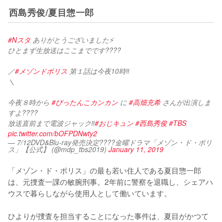
西島秀俊/夏目惣一郎
#Nスタ
 ありがとうございました⚡️
ひとまず生放送はここまでです????
／
#メゾンドポリス
 第１話は今夜10時‼️
＼
今夜８時から 
#ぴったんこカンカン
 に 
#高畑充希
 さんが出演しま
すよ????
放送直前まで電波ジャック‼️
#おじキュン
#西島秀俊
#TBS
pic.twitter.com/bOFPDNwty2
— 7/12DVD&Blu-ray発売決定????金曜ドラマ「メゾン・ド・ポリ
ス」【公式】 (@mdp_tbs2019)
January 11, 2019
「メゾン・ド・ポリス」の最も若い住人である夏目惣一郎
は、元捜査一課の敏腕刑事。2年前に警察を退職し、シェアハ
ウスで暮らしながら使用人として働いています。

ひよりが捜査を担当することになった事件は、夏目がかつて