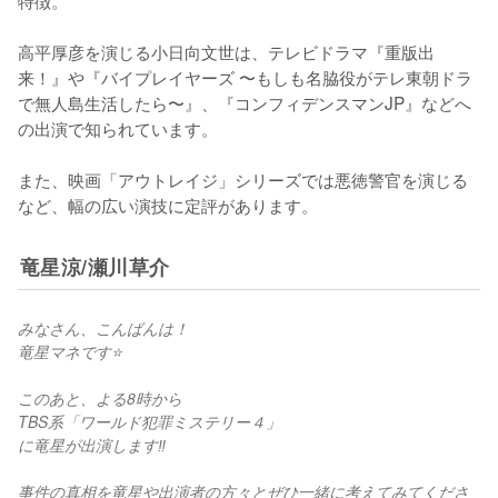
特徴。

高平厚彦を演じる小日向文世は、テレビドラマ『重版出
来！』や『バイプレイヤーズ 〜もしも名脇役がテレ東朝ドラ
で無人島生活したら〜』、『コンフィデンスマンJP』などへ
の出演で知られています。

また、映画「アウトレイジ」シリーズでは悪徳警官を演じる
竜星涼/瀬川草介
みなさん、こんばんは！
竜星マネです⭐️
このあと、よる8時から
TBS系「ワールド犯罪ミステリー４」
に竜星が出演します‼️
事件の真相を竜星や出演者の方々とぜひ一緒に考えてみてくださ