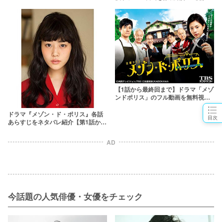
ラヒロイン】
【1話から最終回まで】ドラマ「メゾ
ンドポリス」のフル動画を無料視聴
する方法【見逃し配信】
ドラマ『メゾン・ド・ポリス』各話
目次
あらすじをネタバレ紹介【第1話から
最終回まで】
AD
今話題の人気俳優・女優をチェック