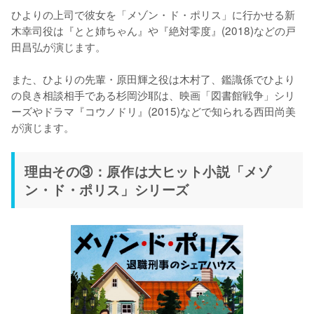
ひよりの上司で彼女を「メゾン・ド・ポリス」に行かせる新
木幸司役は『とと姉ちゃん』や『絶対零度』(2018)などの戸
田昌弘が演じます。

また、ひよりの先輩・原田輝之役は木村了、鑑識係でひより
の良き相談相手である杉岡沙耶は、映画「図書館戦争」シリ
ーズやドラマ『コウノドリ』(2015)などで知られる西田尚美
が演じます。
理由その③：原作は大ヒット小説「メゾ
ン・ド・ポリス」シリーズ