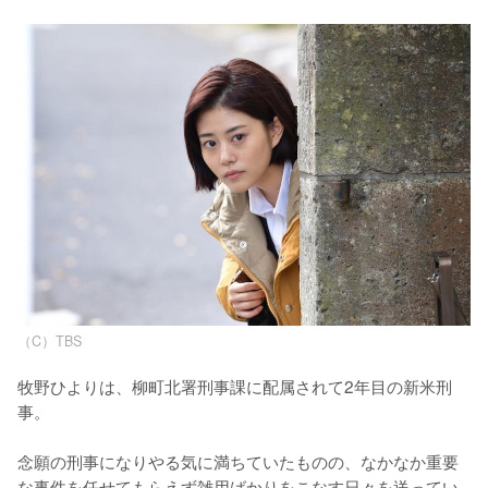
（C）TBS
牧野ひよりは、柳町北署刑事課に配属されて2年目の新米刑
事。

念願の刑事になりやる気に満ちていたものの、なかなか重要
な事件を任せてもらえず雑用ばかりをこなす日々を送ってい