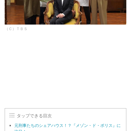
（Ｃ）ＴＢＳ
L
o
/
U
a
n
d
m
e
u
d
t
:
e
1
0
0
.
0
0
%
タップできる目次
元刑事たちのシェアハウス！？『メゾン・ド・ポリス』に