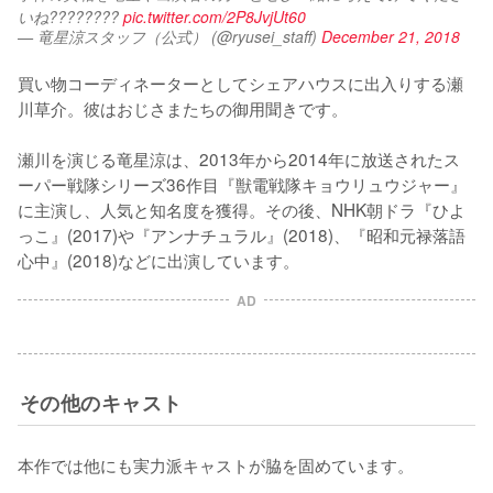
いね???????? 
pic.twitter.com/2P8JvjUt60
— 竜星涼スタッフ（公式） (@ryusei_staff)
December 21, 2018
買い物コーディネーターとしてシェアハウスに出入りする瀬
川草介。彼はおじさまたちの御用聞きです。

瀬川を演じる竜星涼は、2013年から2014年に放送されたス
ーパー戦隊シリーズ36作目『獣電戦隊キョウリュウジャー』
に主演し、人気と知名度を獲得。その後、NHK朝ドラ『ひよ
っこ』(2017)や『アンナチュラル』(2018)、『昭和元禄落語
心中』(2018)などに出演しています。
AD
その他のキャスト
本作では他にも実力派キャストが脇を固めています。
