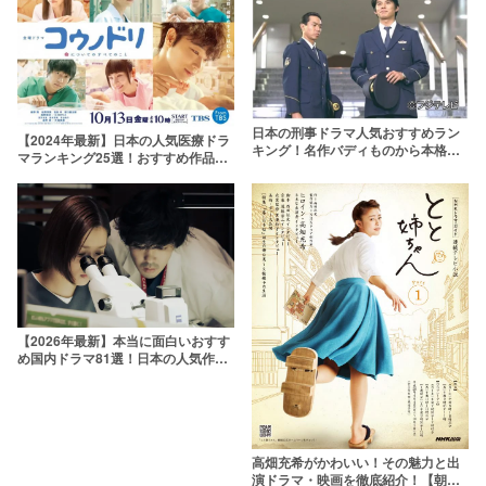
日本の刑事ドラマ人気おすすめラン
【2024年最新】日本の人気医療ドラ
キング！名作バディものから本格サ
マランキング25選！おすすめ作品を
スペンスまで
一覧で紹介
【2026年最新】本当に面白いおすす
め国内ドラマ81選！日本の人気作品
を厳選
高畑充希がかわいい！その魅力と出
演ドラマ・映画を徹底紹介！【朝ド