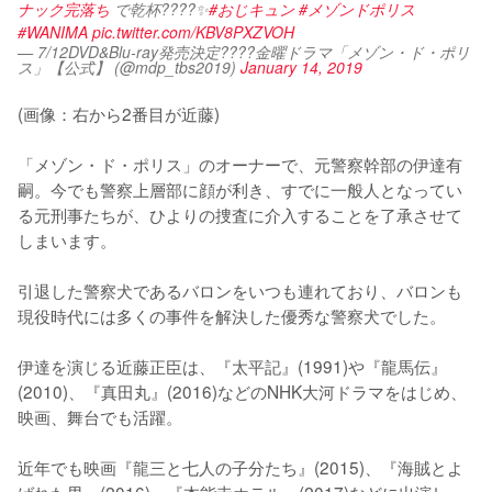
ナック完落ち
 で乾杯????✨
#おじキュン
#メゾンドポリス
#WANIMA
pic.twitter.com/KBV8PXZVOH
— 7/12DVD&Blu-ray発売決定????金曜ドラマ「メゾン・ド・ポリ
ス」【公式】 (@mdp_tbs2019)
January 14, 2019
(画像：右から2番目が近藤)

「メゾン・ド・ポリス」のオーナーで、元警察幹部の伊達有
嗣。今でも警察上層部に顔が利き、すでに一般人となってい
る元刑事たちが、ひよりの捜査に介入することを了承させて
しまいます。

引退した警察犬であるバロンをいつも連れており、バロンも
現役時代には多くの事件を解決した優秀な警察犬でした。

伊達を演じる近藤正臣は、『太平記』(1991)や『龍馬伝』
(2010)、『真田丸』(2016)などのNHK大河ドラマをはじめ、
映画、舞台でも活躍。

近年でも映画『龍三と七人の子分たち』(2015)、『海賊とよ
ばれた男』(2016)、『本能寺ホテル』(2017)などに出演し、