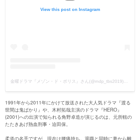
View this post on Instagram
金曜ドラマ『メゾン・ド・ポリス』さん(@mdp_tbs2019)がシェアした投稿
1991年から2011年にかけて放送された大人気ドラマ『渡る
世間は鬼ばかり』や、木村拓哉主演のドラマ『HERO』
(2001)への出演で知られる角野卓造が演じるのは、元所轄の
たたきあげ熱血刑事・迫田保。

柔道の名手ですが、現在は腰痛持ち。退職と同時に妻から離