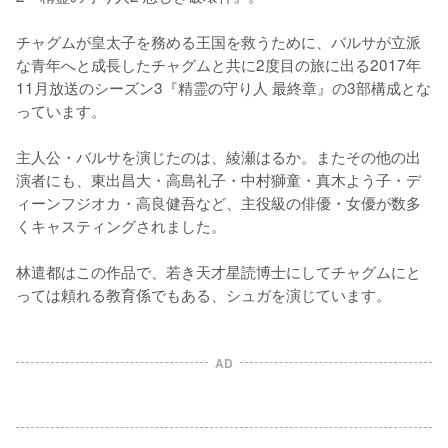
チャグムが皇太子を務める王国を救うために、バルサが立派
な青年へと成長したチャグムと共に2度目の旅に出る2017年
11月放送のシーズン3『精霊の守り人 最終章』の3部構成とな
っています。

主人公・バルサを演じたのは、綾瀬はるか。またその他の出
演者にも、東出昌大・高島礼子・中村獅童・真木よう子・デ
ィーンフジオカ・高良健吾など、主役級の俳優・女優が数多
くキャスティングされました。

林遣都はこの作品で、若き天才星読博士にしてチャグムにと
AD