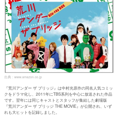
出典 :
www.amazon.co.jp
『荒川アンダー ザ ブリッジ』は中村光原作の同名人気コミッ
クをドラマ化し、2011年にTBS系列を中心に放送された作品
です。翌年には同じキャストとスタッフが集結した劇場版
『荒川アンダー ザ ブリッジ THE MOVIE』が公開され、いず
れも大ヒットを記録しました。
