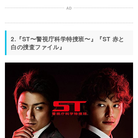
AD
2.『ST〜警視庁科学特捜班〜』『ST 赤と
白の捜査ファイル』