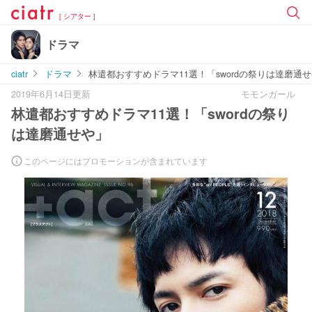
[ シアター ]
ドラマ
ciatr
ドラマ
林遣都おすすめドラマ11選！「swordの祭りは達磨通
2019年6月14日更新
モモンガール
林遣都おすすめドラマ11選！「swordの祭り
は達磨通せや」
このページにはプロモーションが含まれています