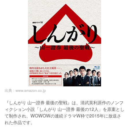
出典 :
www.amazon.co.jp
『しんがり 山一證券 最後の聖戦』は、清武英利原作のノンフ
ィクション小説「しんがり 山一證券 最後の12人」を原案とし
て制作され、WOWOWの連続ドラマW枠で2015年に放送さ
れた作品です。
