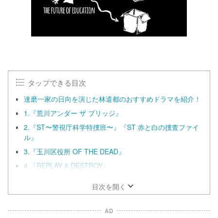
タップできる目次
達磨一家の日向を演じた林遣都のおすすめドラマを紹介！
1.『荒川アンダー ザ ブリッジ』
2.『ST〜警視庁科学特捜班〜』『ST 赤と白の捜査ファイ
ル』
3.『玉川区役所 OF THE DEAD』
4.『REPLAY & DESTROY』
目次を開く
AD