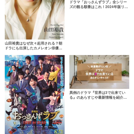
ドラマ「おっさんずラブ」全シリー
ズの観る順番はこれ！2024年版リタ
ーンズまで解説
山田裕貴はなぜ次々起用される？朝
ドラにも出演したカメレオン俳優に
迫る
異例のドラマ『世界は3で出来てい
る』のあらすじや最新情報を紹介！
キャストは林遣都だけ！？