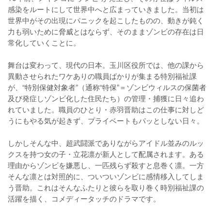
感染をルートにして世界中へと広まっていきました。当初は
世界中がその出現にパニックを起こしたものの、動きが鈍く
力も弱いために脅威とはならず、そのままゾンビの存在は日
常化していくことに。

舞台は変わって、現代の日本。玉川区役所では、他の課から
異動させられたワケありの職員ばかりが集まる特別福祉課
が、“特別保健対象者”（通称“特保”＝ゾンビウィルスの保菌者
及び発症しゾンビ化した住民たち）の管理・捕獲に日々追わ
れていました。職員のひとり・赤羽晋助はこの仕事に対しど
うにもやる気が起きず、プライベートもパッとしない日々。

しかしそんな中、超武闘派でありながらアイドル並みのルッ
クスを持つ女の子・立花凛が新人として配属されます。ある
理由からゾンビを嫌悪し、一匹残らず殺すと息巻く凛。一方
そんな凛とは対照的に、ついついゾンビに感情移入してしま
う晋助。これはそんなふたりと彼らを取り巻く時別福祉課の
活躍を描く、コメディータッチのドラマです。
