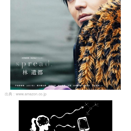
出典 :
www.amazon.co.jp