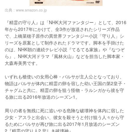
出典 :
www.amazon.co.jp
『精霊の守り人』は「NHK大河ファンタジー」として、2016
年から2017年にかけて、全3作が放送されたシリーズ作品
で、上橋菜穂子原作の異世界ファンタジー小説「守り人」シ
リーズを原案として制作されたドラマです。脚本を手掛けた
のは、NHK朝の連続テレビ小説『てるてる家族』や『なつぞ
ら』、NHK大河ドラマ『風林火山』などを担当した脚本家・
大森寿美男です。

いずれも槍使いの女用心棒・バルサが主人公となっており、
物語はバルサが体内に精霊の卵を宿した幼い王国の第2皇子・
チャグムと共に、精霊の卵を狙う怪物・ラルンガから彼を守
る旅に出る2016年放送のシーズン1。

周りの者を無残に死に追いやる危険な破壊神を体内に宿した
少女・アスラと出会い、彼女を殺そうと付け狙う人々から守
るためにバルサが再び旅に出る2017年1月放送のシーズン
2『精霊の守り人2 悲しき破壊神』。
