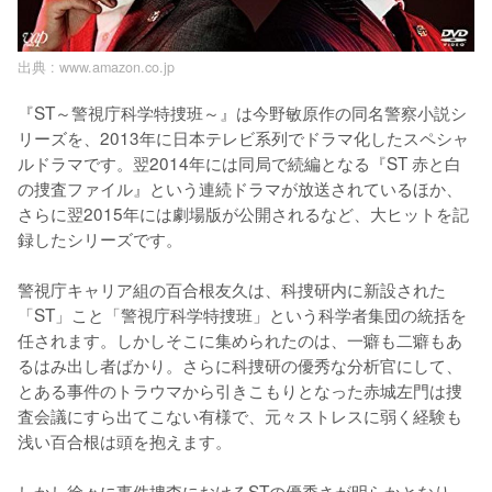
出典 :
www.amazon.co.jp
『ST～警視庁科学特捜班～』は今野敏原作の同名警察小説シ
リーズを、2013年に日本テレビ系列でドラマ化したスペシャ
ルドラマです。翌2014年には同局で続編となる『ST 赤と白
の捜査ファイル』という連続ドラマが放送されているほか、
さらに翌2015年には劇場版が公開されるなど、大ヒットを記
録したシリーズです。

警視庁キャリア組の百合根友久は、科捜研内に新設された
「ST」こと「警視庁科学特捜班」という科学者集団の統括を
任されます。しかしそこに集められたのは、一癖も二癖もあ
るはみ出し者ばかり。さらに科捜研の優秀な分析官にして、
とある事件のトラウマから引きこもりとなった赤城左門は捜
査会議にすら出てこない有様で、元々ストレスに弱く経験も
浅い百合根は頭を抱えます。

しかし徐々に事件捜査におけるSTの優秀さが明らかとなり、