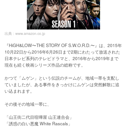
出典 :
www.amazon.co.jp
『HiGH&LOW〜THE STORY OF S.W.O.R.D.〜』は、2015年
10月22日から2016年6月26日まで2期にわたって放送された
日本テレビ系列のテレビドラマと、2016年から2019年まで
現在も続く映画シリーズ作品の総称です。

かつて「ムゲン」という伝説のチームが、地域一帯を支配し
ていましたが、ある事件をきっかけにムゲンは突然解散に追
い込まれます。

その後その地域一帯に、

「山王街二代目喧嘩屋 山王連合会」

「誘惑の白い悪魔 White Rascals」
