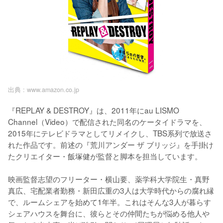
出典 :
www.amazon.co.jp
『REPLAY & DESTROY』は、2011年にau LISMO 
Channel（Video）で配信された同名のケータイドラマを、
2015年にテレビドラマとしてリメイクし、TBS系列で放送さ
れた作品です。前述の『荒川アンダー ザ ブリッジ』を手掛け
たクリエイター・飯塚健が監督と脚本を担当しています。

映画監督志望のフリーター・横山要、薬学科大学院生・真野
真広、宅配業者勤務・新田広重の3人は大学時代からの腐れ縁
で、ルームシェアを始めて1年半。これはそんな3人が暮らす
シェアハウスを舞台に、彼らとその仲間たちが悩める他人や