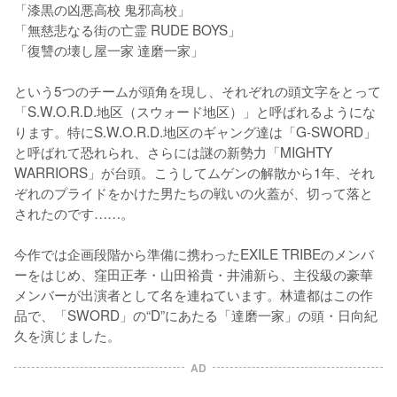
「漆黒の凶悪高校 鬼邪高校」

「無慈悲なる街の亡霊 RUDE BOYS」

「復讐の壊し屋一家 達磨一家」

という5つのチームが頭角を現し、それぞれの頭文字をとって
「S.W.O.R.D.地区（スウォード地区）」と呼ばれるようにな
ります。特にS.W.O.R.D.地区のギャング達は「G-SWORD」
と呼ばれて恐れられ、さらには謎の新勢力「MIGHTY 
WARRIORS」が台頭。こうしてムゲンの解散から1年、それ
ぞれのプライドをかけた男たちの戦いの火蓋が、切って落と
されたのです……。

今作では企画段階から準備に携わったEXILE TRIBEのメンバ
ーをはじめ、窪田正孝・山田裕貴・井浦新ら、主役級の豪華
メンバーが出演者として名を連ねています。林遣都はこの作
品で、「SWORD」の“D”にあたる「達磨一家」の頭・日向紀
久を演じました。
AD