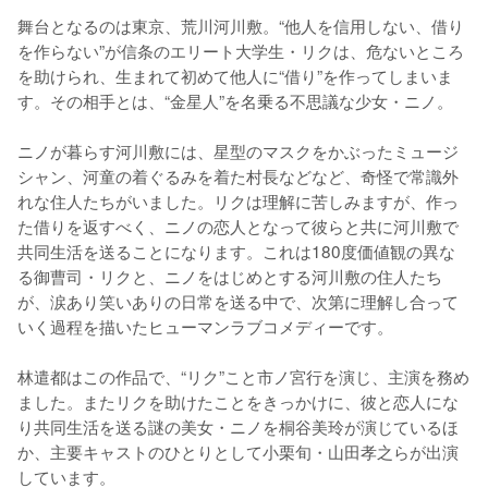
舞台となるのは東京、荒川河川敷。“他人を信用しない、借り
を作らない”が信条のエリート大学生・リクは、危ないところ
を助けられ、生まれて初めて他人に“借り”を作ってしまいま
す。その相手とは、“金星人”を名乗る不思議な少女・ニノ。

ニノが暮らす河川敷には、星型のマスクをかぶったミュージ
シャン、河童の着ぐるみを着た村長などなど、奇怪で常識外
れな住人たちがいました。リクは理解に苦しみますが、作っ
た借りを返すべく、ニノの恋人となって彼らと共に河川敷で
共同生活を送ることになります。これは180度価値観の異な
る御曹司・リクと、ニノをはじめとする河川敷の住人たち
が、涙あり笑いありの日常を送る中で、次第に理解し合って
いく過程を描いたヒューマンラブコメディーです。

林遣都はこの作品で、“リク”こと市ノ宮行を演じ、主演を務め
ました。またリクを助けたことをきっかけに、彼と恋人にな
り共同生活を送る謎の美女・ニノを桐谷美玲が演じているほ
か、主要キャストのひとりとして小栗旬・山田孝之らが出演
しています。