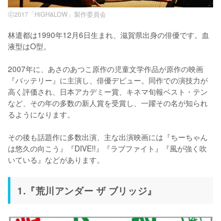
ⓒ2017「HiGH&LOW」製作委員会
林遣都は1990年12月6日生まれ、滋賀県出身の俳優です。血
液型はO型。

2007年に、あさのあつこ原作の児童文学作品が原作の映画
『バッテリー』に主演し、俳優デビュー。同作での演技力が
高く評価され、日本アカデミー賞、キネマ旬報ベスト・テン
など、その年の多数の新人賞を受賞し、一躍その名が知られ
るようになります。

その後も話題作に多数出演、主な出演映画には『ちーちゃん
は悠久の向こう』『DIVE!!』『ラブファイト』『風が強く吹
いている』などがあります。
1.『荒川アンダー ザ ブリッジ』