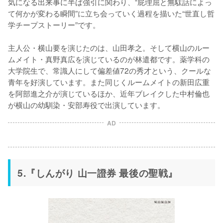
気になる出来事に半ば強引に関わり、“屁理屈と無駄話によっ
て何かが変わる瞬間”に立ち会っていく過程を描いた“世直し哲
学チープストーリー”です。

主人公・横山要を演じたのは、山田孝之。そして横山のルー
ムメイト・真野真広を演じているのが林遣都です。薬学科の
大学院生で、常識人にして偏差値72の秀才という、クールな
青年を好演しています。また同じくルームメイトの新田広重
を阿部進之介が演じているほか、近年ブレイクした中村倫也
が横山の幼馴染・安部寿役で出演しています。
AD
5.『しんがり 山一證券 最後の聖戦』