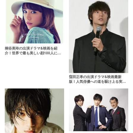
桐谷美玲の出演ドラマ&映画を紹
介！世界で最も美しい顔100人に選
ばれた女優
窪田正孝の出演ドラマ&映画最新
版！人気俳優への道を駆け上る実力
派