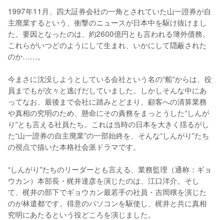
1997年11月、四大証券会社の一角とされていた山一證券が自
主廃業するという、衝撃のニュースが日本中を駆け抜けまし
た。要因となったのは、約2600億円とも言われる簿外債務。
これらがいつどのようにして生まれ、いかにして隠蔽された
のか……。

今まさに沈没しようとしている会社という名の“船”からは、役
員までもが次々と逃げだしていました。しかしそんな中にあ
ってなお、最後まで会社に踏みとどまり、顧客への清算業務
や真相の究明のため、懸命にその責務をまっとうした“しんが
り”とも言える社員たち。これは当時の日本を大きく揺るがし
た“山一證券の自主廃業”の一部始終を、そんな“しんがり”たち
の視点で描いた本格社会派ドラマです。

“しんがり”たちのリーダーとも言える、業務監理（通称：ギョ
ウカン）本部長・梶井達彦を演じたのは、江口洋介。そし
て、梶井の部下でギョウカン最若手の社員・吉岡穣を演じた
のが林遣都です。得意のパソコンを駆使し、梶井と共に真相
究明にあたるという役どころを演じました。