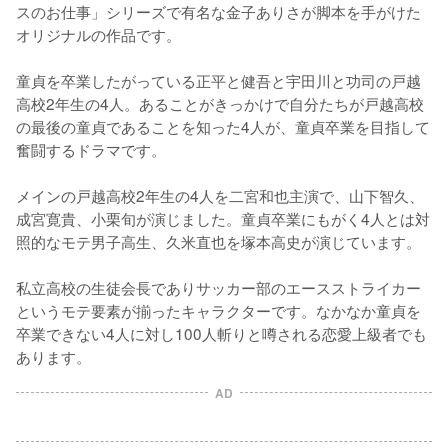
スのお仕事」シリーズで有名な金子ありさが脚本を手がけた
オリジナルの作品です。

童貞を卒業したがっている正平と健吾と宇田川と功司の戸越
高校2年生の4人。あることがきっかけで自分たちが戸越高校
の最後の童貞であることを知った4人が、童貞卒業を目指して
奮闘するドラマです。

メインの戸越高校2年生の4人を二宮和也主演で、山下智久、
成宮寛貴、小栗旬が演じました。童貞卒業にもがく4人とは対
照的なモテ男子高生、久米直也を塚本高史が演じています。

私立高校の生徒会長でありサッカー部のエースストライカー
というモテ要素が揃ったキャラクターです。なかなか童貞を
卒業できない4人に対し100人斬りと噂される恋愛上級者でも
あります。
AD