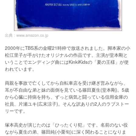
出典 :
www.amazon.co.jp
2000年にTBS系の金曜21時枠で放送されました。脚本家の小
松江里子が手がけたオリジナルの作品です。主演が堂本剛と
いうことでエンディング曲にはKinkiKidsの「夏の王様」が使
われています。

両親を事故で亡くしてから自転車店を受け継ぎ営みながら、
耳が不自由な弟と妹の面倒を見ている篠田夏生(堂本剛)。5歳
から心臓に持病を持ち、ずっと病気と闘っている信用金庫の
社員、片瀬ユキ(広末涼子)。そんな訳ありの2人のラブストー
リーです。

塚本高史が演じたのは「ひったくり犯」です。名前のない役
ながら夏生の弟、篠田純(小栗旬)に深く関わることになりま