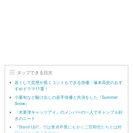
タップできる目次
若くして芸歴が長くコントもできる俳優・塚本高史のおす
すめドラマ11選！
小栗旬など駆け出しの若手俳優と共演をした『Summer
Snow』
『木更津キャッツアイ』のメンバーの一人でギャンブル好
きのニート
『Stand Up!!』では童貞卒業にもがく二宮和也たちとは対