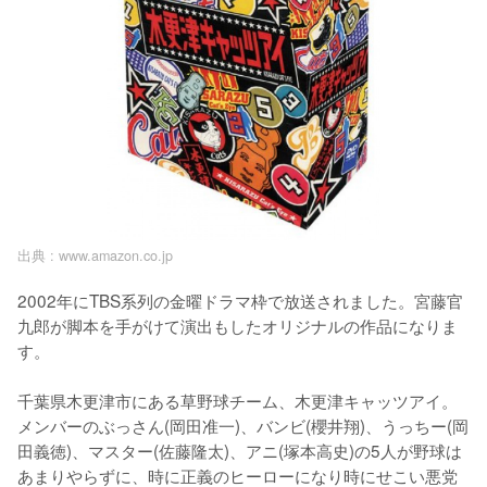
出典 :
www.amazon.co.jp
2002年にTBS系列の金曜ドラマ枠で放送されました。宮藤官
九郎が脚本を手がけて演出もしたオリジナルの作品になりま
す。

千葉県木更津市にある草野球チーム、木更津キャッツアイ。
メンバーのぶっさん(岡田准一)、バンビ(櫻井翔)、うっちー(岡
田義徳)、マスター(佐藤隆太)、アニ(塚本高史)の5人が野球は
あまりやらずに、時に正義のヒーローになり時にせこい悪党