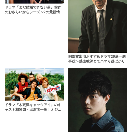
ドラマ『まだ結婚できない男』前作
のおさらいからシーズン2の最新情報
まで紹介【阿部寛主演】
阿部寛出演おすすめドラマ26選―刑
事役〜熱血教師までハマり役ばかり
ドラマ『木更津キャッツアイ』のキ
ャスト相関図・出演者一覧！オジー
を演じたのは？