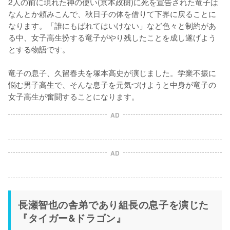
2人の前に現れた神の使い(京本政樹)に死を宣告された竜子は
なんとか頼みこんで、秋日子の体を借りて下界に戻ることに
なります。「誰にもばれてはいけない」など色々と制約があ
る中、女子高生扮する竜子がやり残したことを成し遂げよう
とする物語です。

竜子の息子、久留春夫を塚本高史が演じました。学業不振に
悩む男子高生で、そんな息子を元気づけようと中身が竜子の
女子高生が奮闘することになります。
AD
AD
長瀬智也の舎弟であり組長の息子を演じた
『タイガー&ドラゴン』