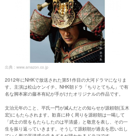
出典 :
www.amazon.co.jp
2012年にNHKで放送された第51作目の大河ドラマになりま
す。主演は松山ケンイチ。NHK朝ドラ「ちりとてちん」で有
名な脚本家の藤本有紀が手がけたオリジナルの作品です。

文治元年のこと、平氏一門が滅んだとの知らせが源頼朝(玉木
宏)にもたらされます。歓喜に枠く周りを源頼朝は一喝して
「武士の世をもたらしたのは平清盛」と敬意を表し、その一
生を振り返っていきます。そうして源頼朝が過去を思い出し
ていく形で平清盛の生きざまが描かれるドラマです。
