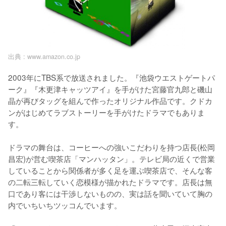
出典 :
www.amazon.co.jp
2003年にTBS系で放送されました。『池袋ウエストゲートパ
ーク』『木更津キャッツアイ』を手がけた宮藤官九郎と磯山
晶が再びタッグを組んで作ったオリジナル作品です。クドカ
ンがはじめてラブストーリーを手がけたドラマでもありま
す。

ドラマの舞台は、コーヒーへの強いこだわりを持つ店長(松岡
昌宏)が営む喫茶店「マンハッタン」。テレビ局の近くで営業
していることから関係者が多く足を運ぶ喫茶店で、そんな客
の二転三転していく恋模様が描かれたドラマです。店長は無
口であり客には干渉しないものの、実は話を聞いていて胸の
内でいちいちツッコんでいます。
