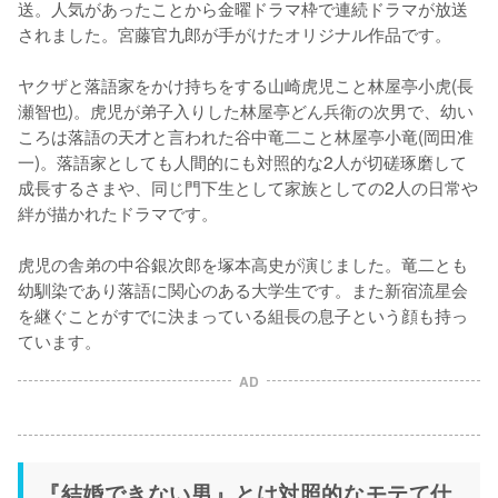
送。人気があったことから金曜ドラマ枠で連続ドラマが放送
されました。宮藤官九郎が手がけたオリジナル作品です。

ヤクザと落語家をかけ持ちをする山崎虎児こと林屋亭小虎(長
瀬智也)。虎児が弟子入りした林屋亭どん兵衛の次男で、幼い
ころは落語の天才と言われた谷中竜二こと林屋亭小竜(岡田准
一)。落語家としても人間的にも対照的な2人が切磋琢磨して
成長するさまや、同じ門下生として家族としての2人の日常や
絆が描かれたドラマです。

虎児の舎弟の中谷銀次郎を塚本高史が演じました。竜二とも
幼馴染であり落語に関心のある大学生です。また新宿流星会
を継ぐことがすでに決まっている組長の息子という顔も持っ
ています。
AD
『結婚できない男』とは対照的なモテて仕