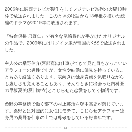
2006年に関西テレビが製作をしてフジテレビ系列の火曜10時
枠で放送されました。このときの物語から13年後を描いた続
編のドラマが2019年に放送されます。

『特命係長 只野仁』で有名な尾崎将也が手がけたオリジナル
の作品で、2009年にはリメイク版が韓国のKBSで放送されま
した。

主人公の桑野信介(阿部寛)は仕事ができて見た目もかっこいい
アラフォーの男性ですが、女性や結婚に偏見を持っているこ
ともあり縁遠くあります。表向きは独身貴族を気取りながら
も虚しさを覚えることもあり、そんなときに出会った内科医
の早坂夏美(夏川結衣)とこじらせた恋愛をしてく物語です。

桑野の事務所で働く部下の村上英治を塚本高史が演じていま
す。桑野とは対照的に女性にモテて、こじらせアラフォー独
身男の桑野を仕事の上では尊敬をしている好青年です。
AD