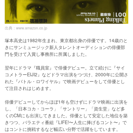
出典 :
www.amazon.co.jp
塚本高史は1982年生まれ、東京都出身の俳優です。14歳のと
きにサンミュージック新人タレントオーディションの俳優部
門を受けて入賞し事務所に所属しました。

翌年にドラマ『職員室』で俳優デビュー。立て続けに『サイ
コメトラーEIJI2』などドラマ出演をつづけ、2000年に公開さ
れた『バトル・ロワイヤル』で映画デビューをして俳優とし
て注目されはじめます。

俳優デビューしてからほぼ1年も空けずにドラマ映画に出演を
し、「日本コカ・コーラ」「サントリー」「資生堂」など多
くのCMにも出演してきました。俳優として安定した地位を築
きつつ、バラエティ番組『LIFE!〜人生に捧げるコント〜』で
はコントに挑戦するなど幅広い分野で活躍をしています。