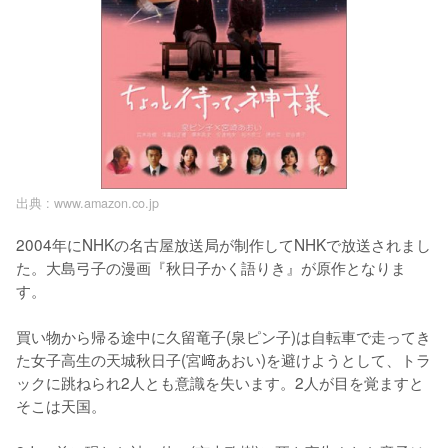
出典 :
www.amazon.co.jp
2004年にNHKの名古屋放送局が制作してNHKで放送されまし
た。大島弓子の漫画『秋日子かく語りき』が原作となりま
す。

買い物から帰る途中に久留竜子(泉ピン子)は自転車で走ってき
た女子高生の天城秋日子(宮﨑あおい)を避けようとして、トラ
ックに跳ねられ2人とも意識を失います。2人が目を覚ますと
そこは天国。
