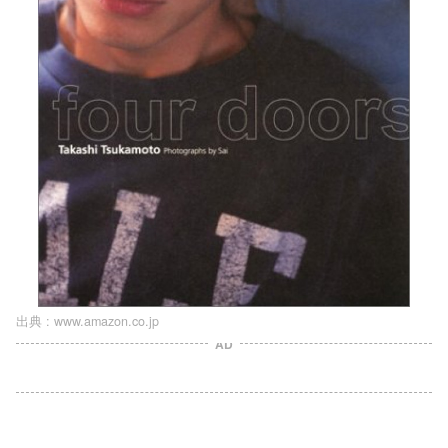
出典 :
www.amazon.co.jp
AD