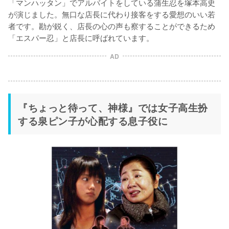
「マンハッタン」でアルバイトをしている蒲生忍を塚本高史
が演じました。無口な店長に代わり接客をする愛想のいい若
者です。勘が鋭く、店長の心の声も察することができるため
「エスパー忍」と店長に呼ばれています。
AD
『ちょっと待って、神様』では女子高生扮
する泉ピン子が心配する息子役に