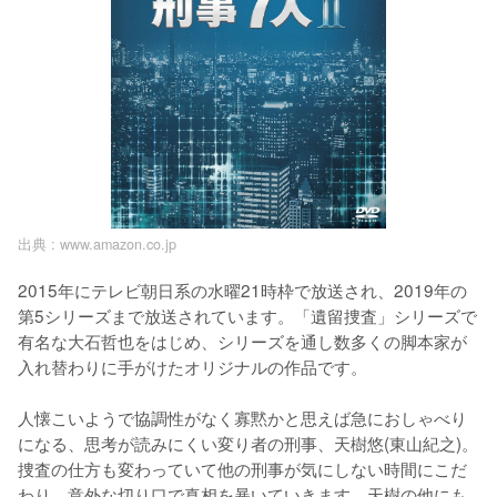
出典 :
www.amazon.co.jp
2015年にテレビ朝日系の水曜21時枠で放送され、2019年の
第5シリーズまで放送されています。「遺留捜査」シリーズで
有名な大石哲也をはじめ、シリーズを通し数多くの脚本家が
入れ替わりに手がけたオリジナルの作品です。

人懐こいようで協調性がなく寡黙かと思えば急におしゃべり
になる、思考が読みにくい変り者の刑事、天樹悠(東山紀之)。
捜査の仕方も変わっていて他の刑事が気にしない時間にこだ
わり、意外な切り口で真相を暴いていきます。天樹の他にも