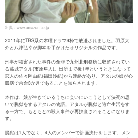
出典 :
www.amazon.co.jp
2011年にTBS系の木曜ドラマ9枠で放送されました。羽原大
介と八津弘幸が脚本を手がけたオリジナルの作品です。

刑事が殺害された事件の冤罪で九州北刑務所に収監されてい
る葛城アタル(市原隼人)。出所まで後1年というときになって
恋人の佐々岡由紀(福田沙紀)から連絡があり、アタルの娘が心
臓病で余命3か月であることを知らされます。

本作は、娘が生きているうちに会いにいこうとして決死の思
いで脱獄をするアタルの物語。アタルが脱獄と逃亡生活をす
る一方で、もともとの殺人事件が再捜査されることになりま
す。

脱獄は1人でなく、4人のメンバーで計画決行をします。メン