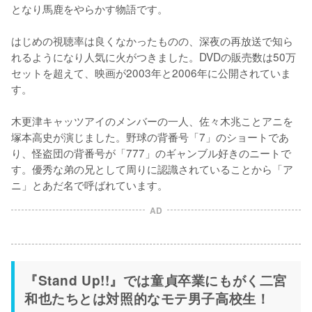
となり馬鹿をやらかす物語です。

はじめの視聴率は良くなかったものの、深夜の再放送で知ら
れるようになり人気に火がつきました。DVDの販売数は50万
セットを超えて、映画が2003年と2006年に公開されていま
す。

木更津キャッツアイのメンバーの一人、佐々木兆ことアニを
塚本高史が演じました。野球の背番号「7」のショートであ
り、怪盗団の背番号が「777」のギャンブル好きのニートで
す。優秀な弟の兄として周りに認識されていることから「ア
ニ」とあだ名で呼ばれています。
AD
『Stand Up!!』では童貞卒業にもがく二宮
和也たちとは対照的なモテ男子高校生！