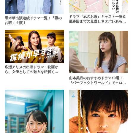
ドラマ『凪のお暇』キャスト一覧＆
黒木華出演連続ドラマ一覧！『凪の
最終回までの見逃しネタバレあらす
お暇』主演！
じ【黒木華主演】
広瀬アリスの出演ドラマ・映画か
ら、女優としての魅力を紐解く
【2020年最新版】
山本美月のおすすめドラマ10選！
『パーフェクトワールド』でヒロイ
ンに！