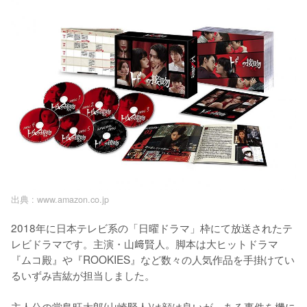
出典 :
www.amazon.co.jp
2018年に日本テレビ系の「日曜ドラマ」枠にて放送されたテ
レビドラマです。主演・山﨑賢人。脚本は大ヒットドラマ
『ムコ殿』や『ROOKIES』など数々の人気作品を手掛けてい
るいずみ吉紘が担当しました。

主人公の堂島旺太郎(山崎賢人)は顔は良いが、ある事件を機に