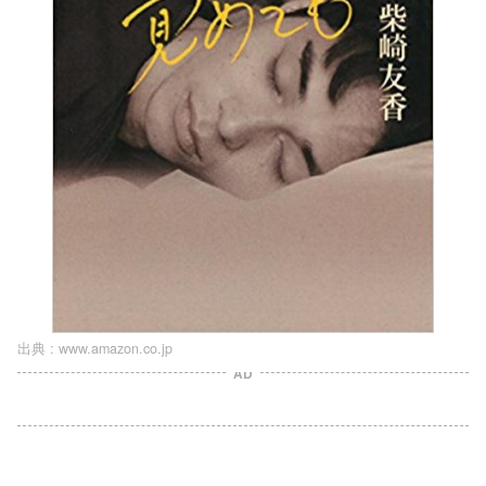
出典 :
www.amazon.co.jp
AD