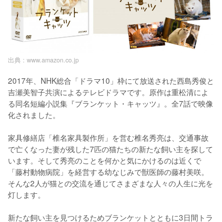
出典 :
www.amazon.co.jp
2017年、NHK総合「ドラマ10」枠にて放送された西島秀俊と
吉瀬美智子共演によるテレビドラマです。原作は重松清によ
る同名短編小説集『ブランケット・キャッツ』。全7話で映像
化されました。

家具修繕店「椎名家具製作所」を営む椎名秀亮は、交通事故
で亡くなった妻が残した7匹の猫たちの新たな飼い主を探して
います。そして秀亮のことを何かと気にかけるのは近くで
「藤村動物病院」を経営する幼なじみで獣医師の藤村美咲。
そんな2人が猫との交流を通じてさまざまな人々の人生に光を
灯します。

新たな飼い主を見つけるためブランケットとともに3日間トラ