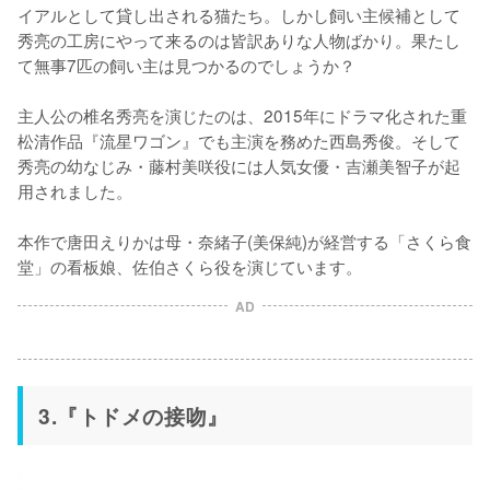
イアルとして貸し出される猫たち。しかし飼い主候補として
秀亮の工房にやって来るのは皆訳ありな人物ばかり。果たし
て無事7匹の飼い主は見つかるのでしょうか？

主人公の椎名秀亮を演じたのは、2015年にドラマ化された重
松清作品『流星ワゴン』でも主演を務めた西島秀俊。そして
秀亮の幼なじみ・藤村美咲役には人気女優・吉瀬美智子が起
用されました。

本作で唐田えりかは母・奈緒子(美保純)が経営する「さくら食
堂」の看板娘、佐伯さくら役を演じています。
AD
3.『トドメの接吻』