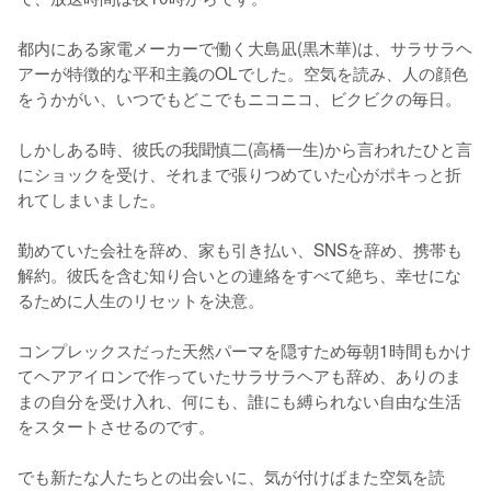
都内にある家電メーカーで働く大島凪(黒木華)は、サラサラヘ
アーが特徴的な平和主義のOLでした。空気を読み、人の顔色
をうかがい、いつでもどこでもニコニコ、ビクビクの毎日。

しかしある時、彼氏の我聞慎二(高橋一生)から言われたひと言
にショックを受け、それまで張りつめていた心がポキっと折
れてしまいました。

勤めていた会社を辞め、家も引き払い、SNSを辞め、携帯も
解約。彼氏を含む知り合いとの連絡をすべて絶ち、幸せにな
るために人生のリセットを決意。

コンプレックスだった天然パーマを隠すため毎朝1時間もかけ
てヘアアイロンで作っていたサラサラヘアも辞め、ありのま
まの自分を受け入れ、何にも、誰にも縛られない自由な生活
をスタートさせるのです。

でも新たな人たちとの出会いに、気が付けばまた空気を読