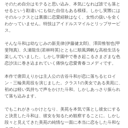
そのため自分はモテると思い込み、本気になれば誰でも落と
せるという勘違いにも似た自信もある模様。しかし実際には
そのルックスとは裏腹に恋愛経験はなく、女性の扱いを全く
わかっていません。特技はアイドルスマイルとリップサービ
ス。

そんな斗和は幼なじみの新見律(伊藤健太郎)、澤田惟智也(甲
斐翔真)、久瀬龍生(若林時英)とともに順風満帆な高校生活を
楽しんでいました。しかし学園中で巻き起こるさまざまな色
恋沙汰に巻き込まれていく痛快な恋愛青春コメディです。

本作で唐田えりかは主人公の古谷斗和が恋に落ちるヒロイ
ン・三輪美苑役を演じました。クラス1の美女である美苑に、
初めは軽い気持ちで声をかけた斗和。しかしあっさり振られ
て落ち込みます。

でもこれがきっかけとなり、美苑を本気で落とし彼女にする
と決意した斗和は、彼女を知るため観察することに。しかし
段々と見えてきた美苑の純情な一面に本当に恋をした斗和な