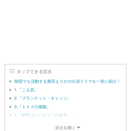
タップできる目次
韓国でも活動する唐田えりかの出演ドラマを一挙に紹介！
1.『こえ恋』
2.『ブランケット・キャッツ』
3.『トドメの接吻』
4.『覚悟はいいかそこの女子。』
目次を開く