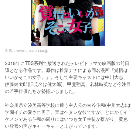
出典 :
www.amazon.co.jp
2018年にTBS系列で放送されたテレビドラマで映画版の前日
譚となる作品です。原作は椎葉ナナによる同名漫画『覚悟は
いいかそこの女子。』。そして主要キャストには中川大志、
伊藤健太郎(旧芸名は健太郎)、甲斐翔真、若林時英など今注目
の若手俳優たちが勢揃いしました。

神奈川県立汐美高等学校に通う主人公の古谷斗和(中川大志)は
学園イチの愛され男子。実はヘタレな彼ですが、とにかくイ
ケメンである斗和の周りにはいつも女子生徒が群がり、黄色
い歓喜の声がキャーキャーと上がっています。
