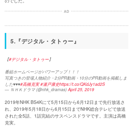
のでした。
AD
5.『デジタル・タトゥー』
【
#デジタル・タトゥー
】
番組ホームページがパワーアップ！！！
写真つきの登場人物紹介・2分PR動画・10分のPR動画を掲載しま
した♥♥♥
#高橋克実
#瀬戸康史
https://t.co/QKdJy1ad2S
— ＮＨＫドラマ (@nhk_dramas)
April 25, 2019
2019年NHK BS4Kにて5月15日から6月12日まで先行放送さ
れ、2019年5月18日から6月15日までNHK総合テレビで放送
された全5話、1話完結のサスペンスドラマです。主演は高橋
克実。
