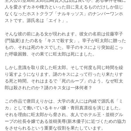
人を愛さずカネや権力といった目に見えるものだけしか信じ
なくなったホストクラブ「ナルキッソス」のナンバーワンホ
ストです。源氏名は「エイト」。

そんな彼の前にある女が現われます。彼女の名前は佐藤宰子
(門脇麦)またの名を「キスで殺す女」。宰子が旺太郎に贈った
もの、それは死のキスでした。宰子のキスにより突如起こっ
た呼吸困難、その果てに旺太郎は死にました。

しかし意識を取り戻した旺太郎。そして何度も同じ時間を繰
り返すようになります。謎のキスによって行ったり来たりす
る死と時間。それはまるで「死のループ」のよう。なぜ旺太
郎は殺されたのか？謎のキス女は一体何者？

この作品で唐田えりかは、大学の友人には内緒で源氏名「ミ
カ」として働いているキャバ嬢・青田真凛役を演じました。
それを理由に旺太郎から脅され、友人でホテル王・並樹グル
ープの社長令嬢である並樹美尊(新木優子)に近づくための協力
をさせられるという重要な役割を果たしています。