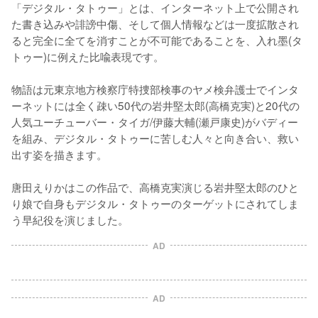
「デジタル・タトゥー」とは、インターネット上で公開され
た書き込みや誹謗中傷、そして個人情報などは一度拡散され
ると完全に全てを消すことが不可能であることを、入れ墨(タ
トゥー)に例えた比喩表現です。

物語は元東京地方検察庁特捜部検事のヤメ検弁護士でインタ
ーネットには全く疎い50代の岩井堅太郎(高橋克実)と20代の
人気ユーチューバー・タイガ/伊藤大輔(瀬戸康史)がバディー
を組み、デジタル・タトゥーに苦しむ人々と向き合い、救い
出す姿を描きます。

唐田えりかはこの作品で、高橋克実演じる岩井堅太郎のひと
り娘で自身もデジタル・タトゥーのターゲットにされてしま
う早紀役を演じました。
AD
AD