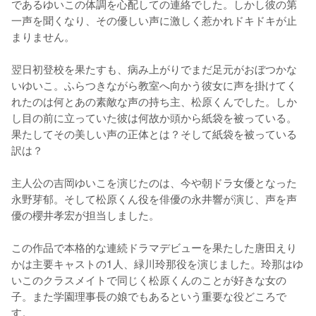
であるゆいこの体調を心配しての連絡でした。しかし彼の第
一声を聞くなり、その優しい声に激しく惹かれドキドキが止
まりません。

翌日初登校を果たすも、病み上がりでまだ足元がおぼつかな
いゆいこ。ふらつきながら教室へ向かう彼女に声を掛けてく
れたのは何とあの素敵な声の持ち主、松原くんでした。しか
し目の前に立っていた彼は何故か頭から紙袋を被っている。
果たしてその美しい声の正体とは？そして紙袋を被っている
訳は？

主人公の吉岡ゆいこを演じたのは、今や朝ドラ女優となった
永野芽郁。そして松原くん役を俳優の永井響が演じ、声を声
優の櫻井孝宏が担当しました。

この作品で本格的な連続ドラマデビューを果たした唐田えり
かは主要キャストの1人、緑川玲那役を演じました。玲那はゆ
いこのクラスメイトで同じく松原くんのことが好きな女の
子。また学園理事長の娘でもあるという重要な役どころで
す。