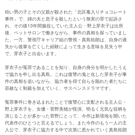
幼い男の子とその父親が殺された「北区毒入りチョコレート
事件」で、姉の夫と息子を殺したという無実の罪で起訴さ
れ、その後13年間服役していた主人公・野上芽衣子は出所
後、ペットサロンで働きながら、事件の真相を探っていまし
た。一方、警視庁キャリア組の警視・真島拓朗は、自身の過
失から後輩を亡くした経験によって生きる意味を見失う中
で、芽衣子と出会います。

芽衣子が冤罪であることを知り、自身の身分を明かしたうえ
で協力を申し出る真島。これは復讐の鬼と化した芽衣子が事
件の真相を追いながら、協力者を得て自らを陥れた者たちに
容赦なく制裁を加えていく、サスペンスドラマです。

冤罪事件に巻き込まれたことで復讐心に支配される主人公・
野上芽衣子を、女優・菅野美穂が怪演。明るく元気な役柄を
演じることが多かった菅野にとって、今作は新境地を開いた
代表作のひとつと言えるでしょう。また今作のもう一人の主
人公で、芽衣子に協力する中で次第に惹かれていく真島拓朗