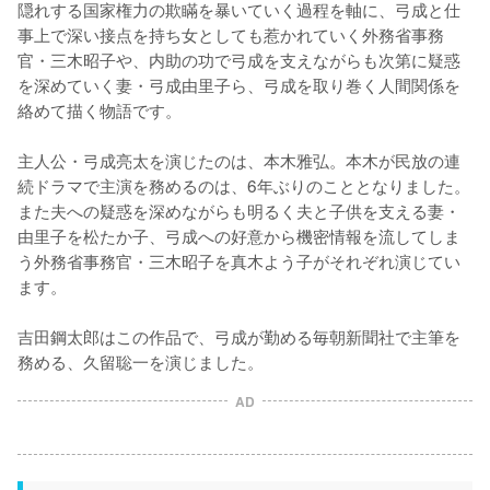
隠れする国家権力の欺瞞を暴いていく過程を軸に、弓成と仕
事上で深い接点を持ち女としても惹かれていく外務省事務
官・三木昭子や、内助の功で弓成を支えながらも次第に疑惑
を深めていく妻・弓成由里子ら、弓成を取り巻く人間関係を
絡めて描く物語です。

主人公・弓成亮太を演じたのは、本木雅弘。本木が民放の連
続ドラマで主演を務めるのは、6年ぶりのこととなりました。
また夫への疑惑を深めながらも明るく夫と子供を支える妻・
由里子を松たか子、弓成への好意から機密情報を流してしま
う外務省事務官・三木昭子を真木よう子がそれぞれ演じてい
ます。

吉田鋼太郎はこの作品で、弓成が勤める毎朝新聞社で主筆を
務める、久留聡一を演じました。
AD