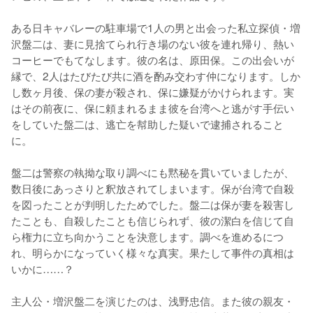
ある日キャバレーの駐車場で1人の男と出会った私立探偵・増
沢盤二は、妻に見捨てられ行き場のない彼を連れ帰り、熱い
コーヒーでもてなします。彼の名は、原田保。この出会いが
縁で、2人はたびたび共に酒を酌み交わす仲になります。しか
し数ヶ月後、保の妻が殺され、保に嫌疑がかけられます。実
はその前夜に、保に頼まれるまま彼を台湾へと逃がす手伝い
をしていた盤二は、逃亡を幇助した疑いで逮捕されること
に。

盤二は警察の執拗な取り調べにも黙秘を貫いていましたが、
数日後にあっさりと釈放されてしまいます。保が台湾で自殺
を図ったことが判明したためでした。盤二は保が妻を殺害し
たことも、自殺したことも信じられず、彼の潔白を信じて自
ら権力に立ち向かうことを決意します。調べを進めるにつ
れ、明らかになっていく様々な真実。果たして事件の真相は
いかに……？

主人公・増沢盤二を演じたのは、浅野忠信。また彼の親友・