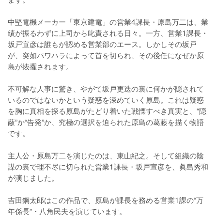
中堅電機メーカー「東京建電」の営業4課長・原島万二は、業
績が振るわずに上司から叱責される日々。一方、営業1課長・
坂戸宣彦は誰もが認める営業部のエース。しかしその坂戸
が、突如パワハラによって首を切られ、その後任になぜか原
島が抜擢されます。

不可解な人事に驚き、やがて坂戸更迭の裏に何かが隠されて
いるのではないかという疑惑を深めていく原島。これは疑惑
を胸に真相を探る原島がたどり着いた戦慄すべき真実と、“隠
蔽”か“告発”か、究極の選択を迫られた原島の葛藤を描く物語
です。

主人公・原島万二を演じたのは、東山紀之。そして組織の陰
謀の裏で理不尽に切られた営業1課長・坂戸宣彦を、眞島秀和
が演じました。

吉田鋼太郎はこの作品で、原島が課長を務める営業1課の“万
年係長”・八角民夫を演じています。