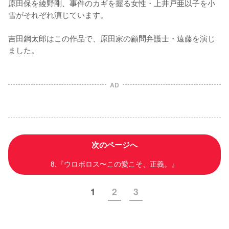
原田保を綾野剛、事件のカギを握る女性・上井戸亜以子を小
雪がそれぞれ演じています。

吉田鋼太郎はこの作品で、原田家の顧問弁護士・遠藤を演じ
AD
次のページへ
8.『ウロボロス〜この愛こそ、正義。』
1
2
3