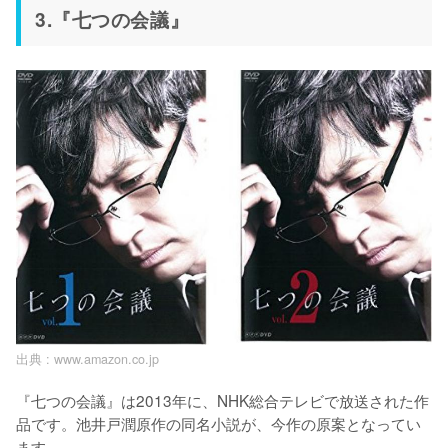
3.『七つの会議』
出典 :
www.amazon.co.jp
『七つの会議』は2013年に、NHK総合テレビで放送された作
品です。池井戸潤原作の同名小説が、今作の原案となってい
ます。
