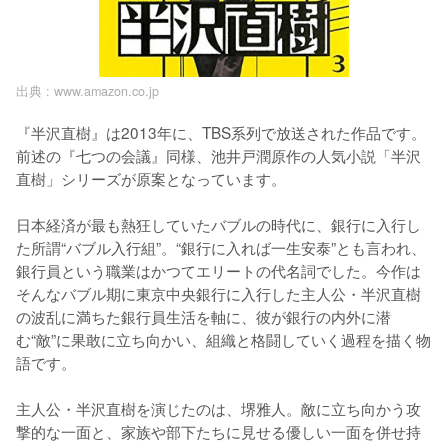
出典 :
www.amazon.co.jp
『半沢直樹』は2013年に、TBS系列で放送された作品です。
前述の『七つの会議』同様、池井戸潤原作の人気小説「半沢
直樹」シリーズが原案となっています。

日本経済が最も熱狂していたバブルの時代に、銀行に入行し
た所謂“バブル入行組”。“銀行に入れば一生安泰”とも言われ、
銀行員という職業はかつてエリートの代名詞でした。今作は
そんなバブル期に東京中央銀行に入行した主人公・半沢直樹
の波乱に満ちた銀行員生活を軸に、彼が銀行の内外に潜
む“敵”に果敢に立ち向かい、組織と格闘していく過程を描く物
語です。

主人公・半沢直樹を演じたのは、堺雅人。敵に立ち向かう攻
撃的な一面と、家族や部下たちに見せる優しい一面を併せ持