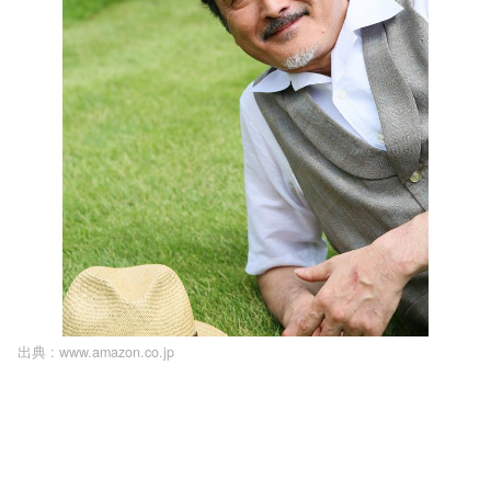
出典 :
www.amazon.co.jp