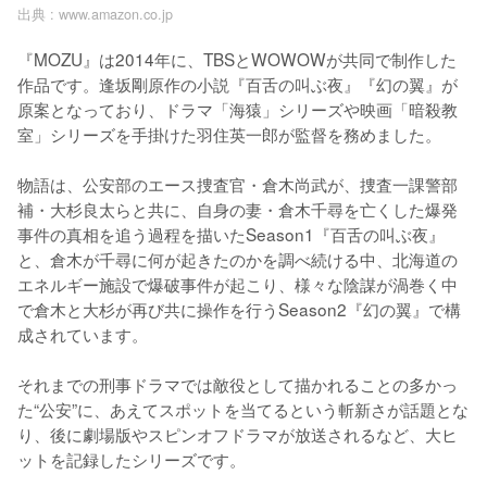
出典 :
www.amazon.co.jp
『MOZU』は2014年に、TBSとWOWOWが共同で制作した
作品です。逢坂剛原作の小説『百舌の叫ぶ夜』『幻の翼』が
原案となっており、ドラマ「海猿」シリーズや映画「暗殺教
室」シリーズを手掛けた羽住英一郎が監督を務めました。

物語は、公安部のエース捜査官・倉木尚武が、捜査一課警部
補・大杉良太らと共に、自身の妻・倉木千尋を亡くした爆発
事件の真相を追う過程を描いたSeason1『百舌の叫ぶ夜』
と、倉木が千尋に何が起きたのかを調べ続ける中、北海道の
エネルギー施設で爆破事件が起こり、様々な陰謀が渦巻く中
で倉木と大杉が再び共に操作を行うSeason2『幻の翼』で構
成されています。

それまでの刑事ドラマでは敵役として描かれることの多かっ
た“公安”に、あえてスポットを当てるという斬新さが話題とな
り、後に劇場版やスピンオフドラマが放送されるなど、大ヒ
ットを記録したシリーズです。
