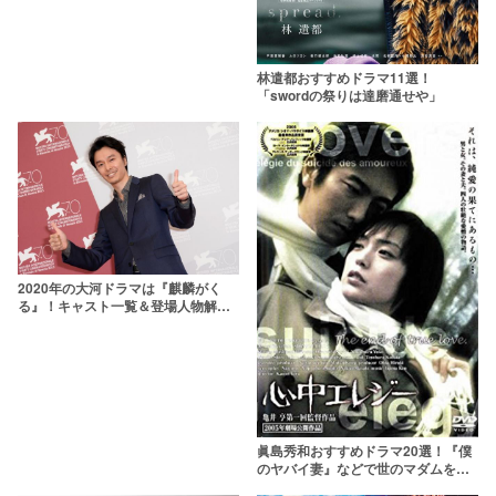
林遣都おすすめドラマ11選！
「swordの祭りは達磨通せや」
2020年の大河ドラマは『麒麟がく
る』！キャスト一覧＆登場人物解説
【長谷川博己主演】
眞島秀和おすすめドラマ20選！『僕
のヤバイ妻』などで世のマダムを魅
了！