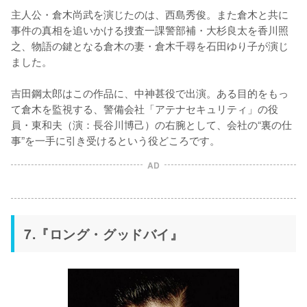
主人公・倉木尚武を演じたのは、西島秀俊。また倉木と共に
事件の真相を追いかける捜査一課警部補・大杉良太を香川照
之、物語の鍵となる倉木の妻・倉木千尋を石田ゆり子が演じ
ました。

吉田鋼太郎はこの作品に、中神甚役で出演。ある目的をもっ
て倉木を監視する、警備会社「アテナセキュリティ」の役
員・東和夫（演：長谷川博己）の右腕として、会社の“裏の仕
事”を一手に引き受けるという役どころです。
AD
7.『ロング・グッドバイ』