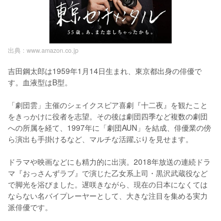
出典 :
www.amazon.co.jp
吉田鋼太郎は1959年1月14日生まれ、東京都出身の俳優で
す。血液型はB型。

「劇団雲」主催のシェイクスピア喜劇『十二夜』を観たこと
をきっかけに役者を志望。その後は劇団四季など複数の劇団
への所属を経て、1997年に「劇団AUN」を結成、俳優業の傍
ら演出も手掛けるなど、マルチな活躍ぶりを見せます。

ドラマや映画などにも精力的に出演。2018年放送の連続ドラ
マ『おっさんずラブ』で演じた乙女系上司・黒沢武蔵役など
で脚光を浴びました。遅咲きながら、現在の日本になくては
ならない名バイプレーヤーとして、大きな注目を集める実力
派俳優です。