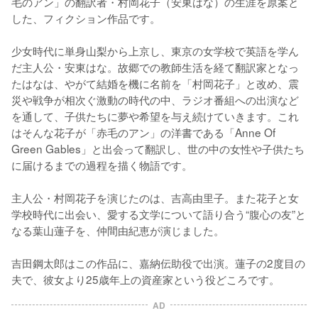
毛のアン」の翻訳者・村岡花子（安東はな）の生涯を原案と
した、フィクション作品です。

少女時代に単身山梨から上京し、東京の女学校で英語を学ん
だ主人公・安東はな。故郷での教師生活を経て翻訳家となっ
たはなは、やがて結婚を機に名前を「村岡花子」と改め、震
災や戦争が相次ぐ激動の時代の中、ラジオ番組への出演など
を通して、子供たちに夢や希望を与え続けていきます。これ
はそんな花子が「赤毛のアン」の洋書である「Anne Of 
Green Gables」と出会って翻訳し、世の中の女性や子供たち
に届けるまでの過程を描く物語です。

主人公・村岡花子を演じたのは、吉高由里子。また花子と女
学校時代に出会い、愛する文学について語り合う“腹心の友”と
なる葉山蓮子を、仲間由紀恵が演じました。

吉田鋼太郎はこの作品に、嘉納伝助役で出演。蓮子の2度目の
夫で、彼女より25歳年上の資産家という役どころです。
AD