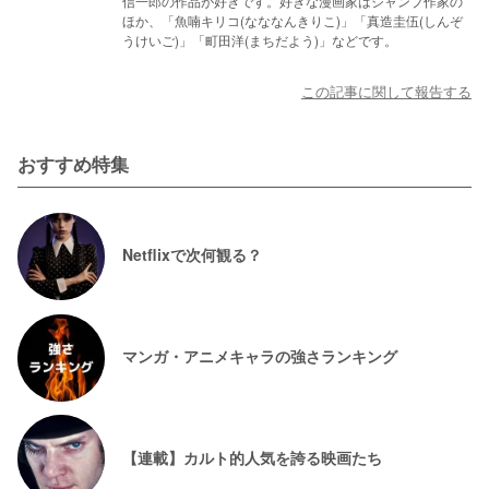
信一郎の作品が好きです。好きな漫画家はジャンプ作家の
ほか、「魚喃キリコ(なななんきりこ)」「真造圭伍(しんぞ
うけいご)」「町田洋(まちだよう)」などです。
この記事に関して報告する
おすすめ特集
Netflixで次何観る？
マンガ・アニメキャラの強さランキング
【連載】カルト的人気を誇る映画たち