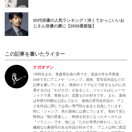
50代俳優の人気ランキング！渋くてかっこいいお
じさん俳優の虜に【2026最新版】
この記事を書いたライター
ナガオマン
1995生まれ、青森県出身の男です。筑波大学を卒業後、
ciatrで主にアニメや「ジャンプ」漫画、実写化作品などの
記事を書いています。 映画やドラマなどで好きなものに共
通するのは「わびさび」があること。ジャンルはヒューマ
ンドラマ系、青春もの、恋愛ものが好きです。 また、漫画
は年間100冊以上読んでおり、漫画の実写化作品や、アニ
メ化作品に関しては高い専門性があると自負しています。
特に「ジャンプ」系の漫画には通じています。 初めて見た
映画は『猫の恩返し』、映画を好きになったキッカケは
『ソラニン』です。他には『たかが世界の終わり』など、
繊細な心象描写がある作品が好みです。 アニメは特に渡辺