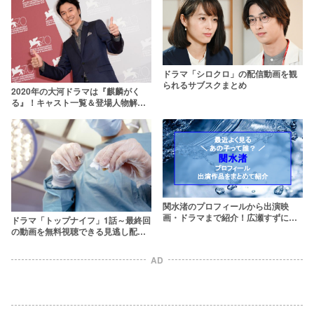
ドラマ「シロクロ」の配信動画を観
られるサブスクまとめ
2020年の大河ドラマは『麒麟がく
る』！キャスト一覧＆登場人物解説
【長谷川博己主演】
関水渚のプロフィールから出演映
画・ドラマまで紹介！広瀬すずに似
ドラマ「トップナイフ」1話～最終回
ていると話題のあの子が気になる
の動画を無料視聴できる見逃し配信
サービス一覧 dailymotionより確実
に
AD