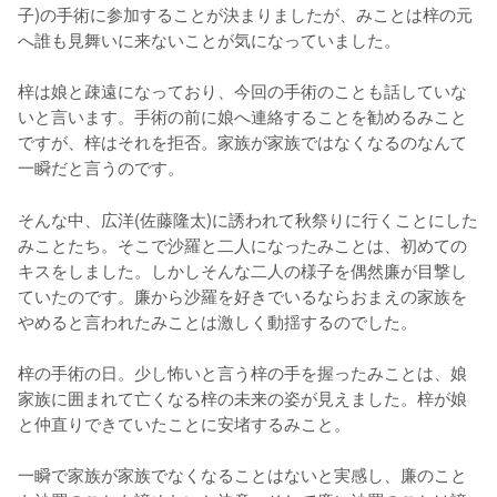
子)の手術に参加することが決まりましたが、みことは梓の元
へ誰も見舞いに来ないことが気になっていました。

梓は娘と疎遠になっており、今回の手術のことも話していな
いと言います。手術の前に娘へ連絡することを勧めるみこと
ですが、梓はそれを拒否。家族が家族ではなくなるのなんて
一瞬だと言うのです。
そんな中、広洋(佐藤隆太)に誘われて秋祭りに行くことにした
みことたち。そこで沙羅と二人になったみことは、初めての
キスをしました。しかしそんな二人の様子を偶然廉が目撃し
ていたのです。廉から沙羅を好きでいるならおまえの家族を
やめると言われたみことは激しく動揺するのでした。

梓の手術の日。少し怖いと言う梓の手を握ったみことは、娘
家族に囲まれて亡くなる梓の未来の姿が見えました。梓が娘
と仲直りできていたことに安堵するみこと。

一瞬で家族が家族でなくなることはないと実感し、廉のこと