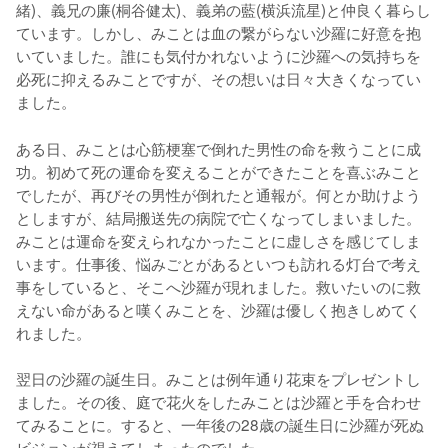
緒)、義兄の廉(桐谷健太)、義弟の藍(横浜流星)と仲良く暮らし
ています。しかし、みことは血の繋がらない沙羅に好意を抱
いていました。誰にも気付かれないように沙羅への気持ちを
必死に抑えるみことですが、その想いは日々大きくなってい
ました。
ある日、みことは心筋梗塞で倒れた男性の命を救うことに成
功。初めて死の運命を変えることができたことを喜ぶみこと
でしたが、再びその男性が倒れたと通報が。何とか助けよう
としますが、結局搬送先の病院で亡くなってしまいました。
みことは運命を変えられなかったことに虚しさを感じてしま
います。仕事後、悩みごとがあるといつも訪れる灯台で考え
事をしていると、そこへ沙羅が現れました。救いたいのに救
えない命があると嘆くみことを、沙羅は優しく抱きしめてく
れました。

翌日の沙羅の誕生日。みことは例年通り花束をプレゼントし
ました。その後、庭で花火をしたみことは沙羅と手を合わせ
てみることに。すると、一年後の28歳の誕生日に沙羅が死ぬ
ビジョンが視えてしまったのでした……。