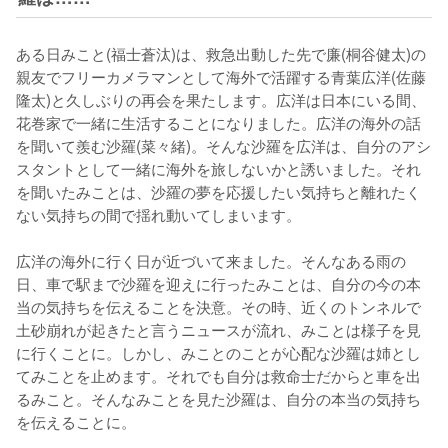
ある日みこと(福士蒼汰)は、救急出動した先で廉(桐谷健太)の
親友でフリーカメラマンとして海外で活躍する青葉広洋(佐藤
隆太)と久しぶりの再会を果たします。広洋は日本にいる間、
花巻家で一緒に生活することになりました。広洋の海外の話
を聞いて羨む沙羅(菜々緒)。そんな沙羅を広洋は、自分のアシ
スタントとして一緒に海外を旅しないかと誘いました。それ
を聞いたみことは、沙羅の夢を応援したい気持ちと離れたく
ない気持ちの間で揺れ動いてしまいます。

広洋の海外に行く日が近づいて来ました。そんなある雨の
日、車で駅まで沙羅を迎えに行ったみことは、自分の今の本
当の気持ちを伝えることを決意。その時、近くのトンネルで
土砂崩れが起きたと言うニュースが流れ、みことは様子を見
に行くことに。しかし、みことのことが心配な沙羅は姉とし
てみことを止めます。それでも自分は救命士だからと車を出
るみこと。そんなみことを見た沙羅は、自分の本当の気持ち
を伝えることに。