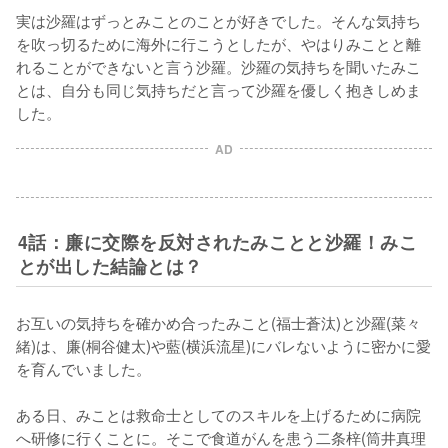
実は沙羅はずっとみことのことが好きでした。そんな気持ち
を吹っ切るために海外に行こうとしたが、やはりみことと離
れることができないと言う沙羅。沙羅の気持ちを聞いたみこ
とは、自分も同じ気持ちだと言って沙羅を優しく抱きしめま
した。
AD
4話：廉に交際を反対されたみことと沙羅！みこ
とが出した結論とは？
お互いの気持ちを確かめ合ったみこと(福士蒼汰)と沙羅(菜々
緒)は、廉(桐谷健太)や藍(横浜流星)にバレないように密かに愛
を育んでいました。

ある日、みことは救命士としてのスキルを上げるために病院
へ研修に行くことに。そこで食道がんを患う二条梓(筒井真理