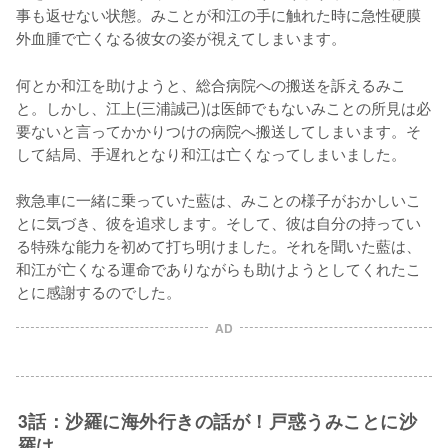
事も返せない状態。みことが和江の手に触れた時に急性硬膜
外血腫で亡くなる彼女の姿が視えてしまいます。
何とか和江を助けようと、総合病院への搬送を訴えるみこ
と。しかし、江上(三浦誠己)は医師でもないみことの所見は必
要ないと言ってかかりつけの病院へ搬送してしまいます。そ
して結局、手遅れとなり和江は亡くなってしまいました。

救急車に一緒に乗っていた藍は、みことの様子がおかしいこ
とに気づき、彼を追求します。そして、彼は自分の持ってい
る特殊な能力を初めて打ち明けました。それを聞いた藍は、
和江が亡くなる運命でありながらも助けようとしてくれたこ
とに感謝するのでした。
AD
3話：沙羅に海外行きの話が！戸惑うみことに沙
羅は……