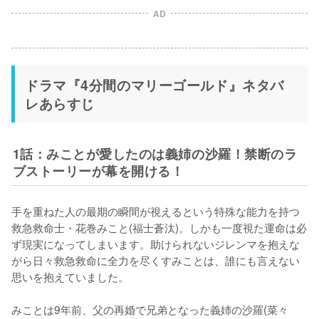
AD
ドラマ『4分間のマリーゴールド』ネタバ
レあらすじ
1話：みことが愛したのは義姉の沙羅！禁断のラ
ブストーリーが幕を開ける！
手を重ねた人の最期の瞬間が視えるという特殊な能力を持つ
救急救命士・花巻みこと(福士蒼汰)。しかも一度視た運命は必
ず現実になってしまいます。助けられないジレンマを抱えな
がら日々救急救命に全力を尽くすみことは、誰にも言えない
思いを抱えていました。

みことは9年前、父の再婚で兄弟となった義姉の沙羅(菜々