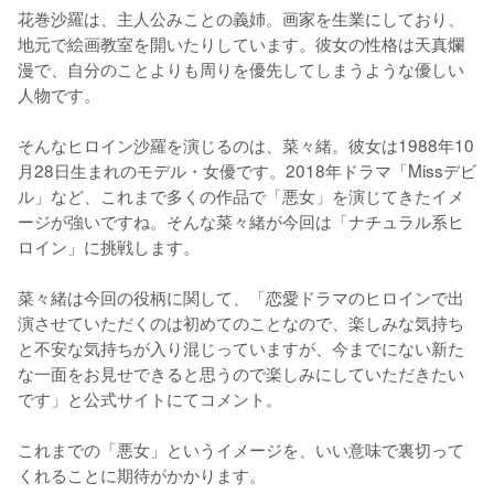
花巻沙羅は、主人公みことの義姉。画家を生業にしており、
地元で絵画教室を開いたりしています。彼女の性格は天真爛
漫で、自分のことよりも周りを優先してしまうような優しい
人物です。

そんなヒロイン沙羅を演じるのは、菜々緒。彼女は1988年10
月28日生まれのモデル・女優です。2018年ドラマ「Missデビ
ル」など、これまで多くの作品で「悪女」を演じてきたイメ
ージが強いですね。そんな菜々緒が今回は「ナチュラル系ヒ
ロイン」に挑戦します。

菜々緒は今回の役柄に関して、「恋愛ドラマのヒロインで出
演させていただくのは初めてのことなので、楽しみな気持ち
と不安な気持ちが入り混じっていますが、今までにない新た
な一面をお見せできると思うので楽しみにしていただきたい
です」と公式サイトにてコメント。

これまでの「悪女」というイメージを、いい意味で裏切って
くれることに期待がかかります。