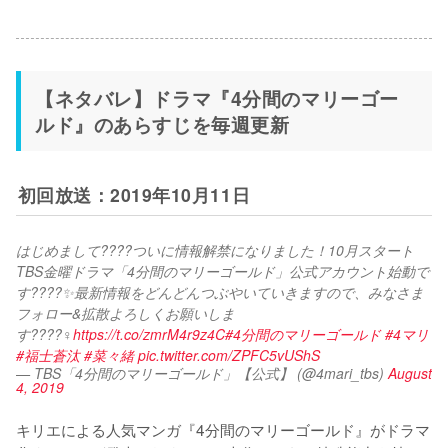
【ネタバレ】ドラマ『4分間のマリーゴー
ルド』のあらすじを毎週更新
初回放送：2019年10月11日
はじめまして????ついに情報解禁になりました！10月スタート
TBS金曜ドラマ「4分間のマリーゴールド」公式アカウント始動で
す????✨最新情報をどんどんつぶやいていきますので、みなさま
フォロー&拡散よろしくお願いしま
す????‍♀️
https://t.co/zmrM4r9z4C
#4分間のマリーゴールド
#4マリ
#福士蒼汰
#菜々緒
pic.twitter.com/ZPFC5vUShS
— TBS「4分間のマリーゴールド」【公式】 (@4mari_tbs)
August
4, 2019
キリエによる人気マンガ『4分間のマリーゴールド』がドラマ