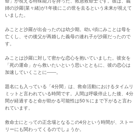
命」が視える特殊能力を持った、救急救命士です。彼は、義
姉の沙羅(菜々緒)が1年後にこの世を去るという未来が視えて
いました。

みことと沙羅が出会ったのは幼少期。幼い頃にみことは母を
亡くし、その後父が再婚した義母の連れ子が沙羅だったので
す。

みことは沙羅に対して密かな恋心を抱いていました。彼女を
「死の運命」から救いたいという思いとともに、彼の恋心は
加速していくことに――。

題名にも入っている「4分間」は、救命活動におけるタイムリ
ミットと言われている時間です。人間は呼吸停止した後、4分
間が経過すると命が助かる可能性は50％にまで下がると言わ
れています。

救命士にとっての正念場となるこの4分という時間が、ストー
リーにも関わってくるのでしょうか。