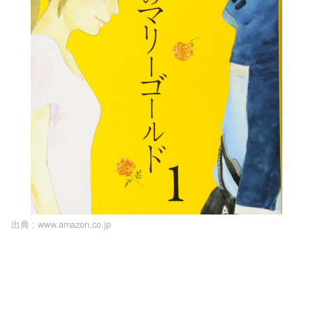
出典 :
www.amazon.co.jp