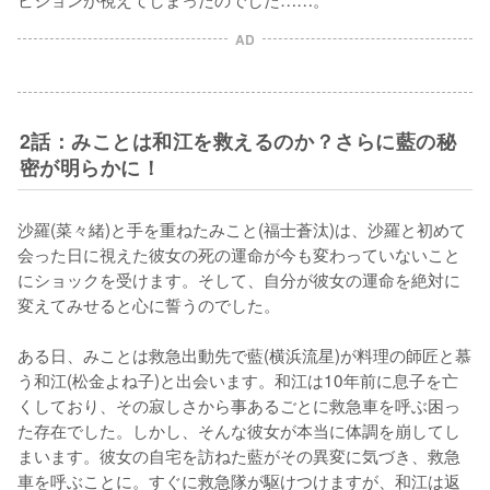
AD
2話：みことは和江を救えるのか？さらに藍の秘
密が明らかに！
沙羅(菜々緒)と手を重ねたみこと(福士蒼汰)は、沙羅と初めて
会った日に視えた彼女の死の運命が今も変わっていないこと
にショックを受けます。そして、自分が彼女の運命を絶対に
変えてみせると心に誓うのでした。

ある日、みことは救急出動先で藍(横浜流星)が料理の師匠と慕
う和江(松金よね子)と出会います。和江は10年前に息子を亡
くしており、その寂しさから事あるごとに救急車を呼ぶ困っ
た存在でした。しかし、そんな彼女が本当に体調を崩してし
まいます。彼女の自宅を訪ねた藍がその異変に気づき、救急
車を呼ぶことに。すぐに救急隊が駆けつけますが、和江は返