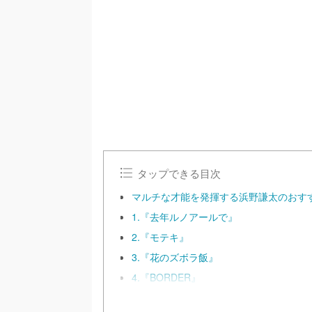
/
U
n
m
u
t
e
タップできる目次
マルチな才能を発揮する浜野謙太のおす
1.『去年ルノアールで』
2.『モテキ』
3.『花のズボラ飯』
4.『BORDER』