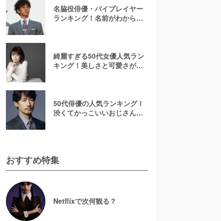
名脇役俳優・バイプレイヤー
ランキング！名前がわからな
いあの人は何位？刑事ドラマ
でみたことのある彼ら
綺麗すぎる50代女優人気ラン
キング！美しさと可愛さが魅
力的【2026最新】
50代俳優の人気ランキング！
渋くてかっこいいおじさん俳
優の虜に【2026最新版】
おすすめ特集
Netflixで次何観る？