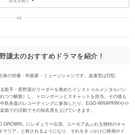
目次を開く
AD
野謙太のおすすめドラマを紹介！
県出身の俳優・作曲家・ミュージシャンです。血液型はO型。

る歌手・星野源がリーダーを務めたインストゥルメンタルバン
惜しまれつつ解散）し、トロンボーンとスキャットを担当。その後も
島美嘉のレコーディングに参加したり、EGO-WRAPPIN’や小
楽面での活動でその知名度を上げていきます。

DIO GROWN」にレギュラー出演。ユーモアあふれる独特のキャ
タマリア」と称されるようになり、それをきっかけに映画やド