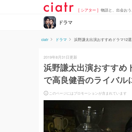
[ シアター ]
物語と、出会おう
ドラマ
ciatr
ドラマ
浜野謙太出演おすすめドラマ12
2019年8月31日更新
浜野謙太出演おすすめ
で高良健吾のライバル
このページにはプロモーションが含まれています