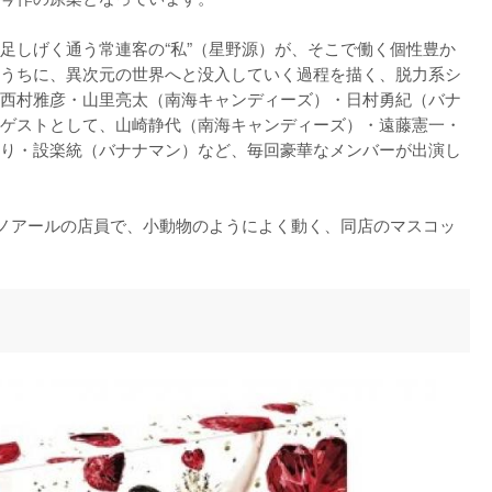
足しげく通う常連客の“私”（星野源）が、そこで働く個性豊か
うちに、異次元の世界へと没入していく過程を描く、脱力系シ
西村雅彦・山里亮太（南海キャンディーズ）・日村勇紀（バナ
ゲストとして、山崎静代（南海キャンディーズ）・遠藤憲一・
り・設楽統（バナナマン）など、毎回豪華なメンバーが出演し
ノアールの店員で、小動物のようによく動く、同店のマスコッ