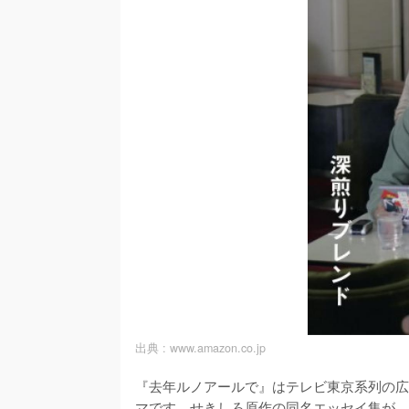
出典 :
www.amazon.co.jp
『去年ルノアールで』はテレビ東京系列の広
マです。せきしろ原作の同名エッセイ集が、