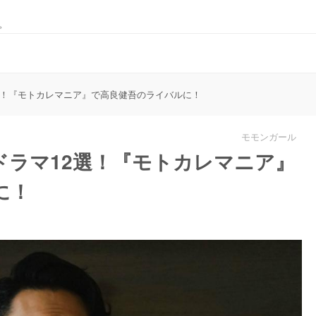
。
選！『モトカレマニア』で高良健吾のライバルに！
モモンガール
ドラマ12選！『モトカレマニア』
に！