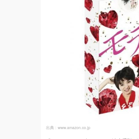
出典 :
www.amazon.co.jp