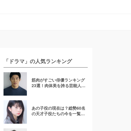
「ドラマ」の人気ランキング
筋肉がすごい俳優ランキング
23選！肉体美を誇る芸能人を
若手からおじさんまで紹介
【2026最新】
あの子役の現在は？総勢60名
の天才子役たちの今を一覧で
紹介！【2025年最新】