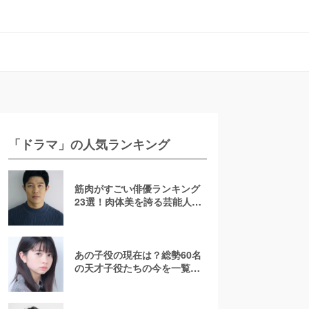
「ドラマ」の人気ランキング
筋肉がすごい俳優ランキング
23選！肉体美を誇る芸能人を
若手からおじさんまで紹介
【2026最新】
あの子役の現在は？総勢60名
の天才子役たちの今を一覧で
紹介！【2025年最新】