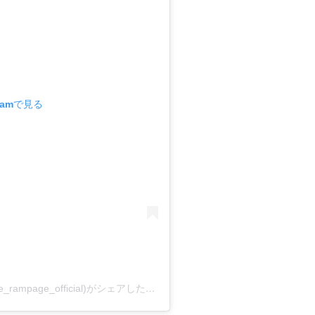
ramで見る
THE RAMPAGE from EXILE TRIBEさん(@the_rampage_official)がシェアした投稿
-
2019年 3月月6日午前2時00分P