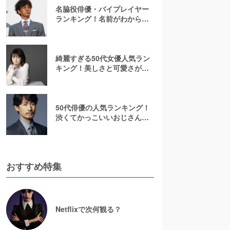
名脇役俳優・バイプレイヤー
ランキング！名前がわからな
いあの人は何位？刑事ドラマ
でみたことのある彼ら
綺麗すぎる50代女優人気ラン
キング！美しさと可愛さが魅
力的【2026最新】
50代俳優の人気ランキング！
渋くてかっこいいおじさん俳
優の虜に【2026最新版】
おすすめ特集
Netflixで次何観る？