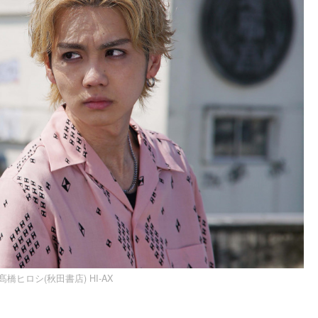
髙橋ヒロシ(秋田書店) HI-AX