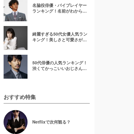
名脇役俳優・バイプレイヤー
ランキング！名前がわからな
いあの人は何位？刑事ドラマ
でみたことのある彼ら
綺麗すぎる50代女優人気ラン
キング！美しさと可愛さが魅
力的【2026最新】
50代俳優の人気ランキング！
渋くてかっこいいおじさん俳
優の虜に【2026最新版】
おすすめ特集
Netflixで次何観る？