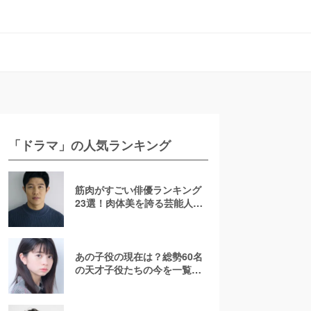
「ドラマ」の人気ランキング
筋肉がすごい俳優ランキング
23選！肉体美を誇る芸能人を
若手からおじさんまで紹介
【2026最新】
あの子役の現在は？総勢60名
の天才子役たちの今を一覧で
紹介！【2025年最新】