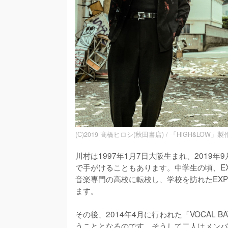
(C)2019 髙橋ヒロシ(秋田書店) / 「HiGH&LOW」
川村は1997年1月7日大阪生まれ、2019
で手がけることもあります。中学生の頃、EXI
音楽専門の高校に転校し、学校を訪れたEXPG(E
ます。

その後、2014年4月に行われた「VOCAL B
うこととなるのです。そうして二人はメンバ