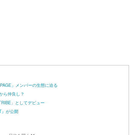
L
o
a
d
e
d
:
1
0
0
.
0
0
%
MPAGE」メンバーの生態に迫る
から仲良し？
LE TRIBE」としてデビュー
ST』が公開