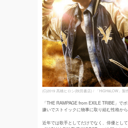
(C)2019 髙橋ヒロシ(秋田書店) / 「HiGH&LOW」
「THE RAMPAGE from EXILE T
嫌いでストイックに物事に取り組む性格から
近年では歌手としてだけでなく、俳優としても