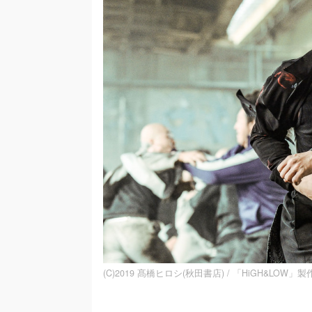
(C)2019 髙橋ヒロシ(秋田書店) / 「HiGH&LOW」