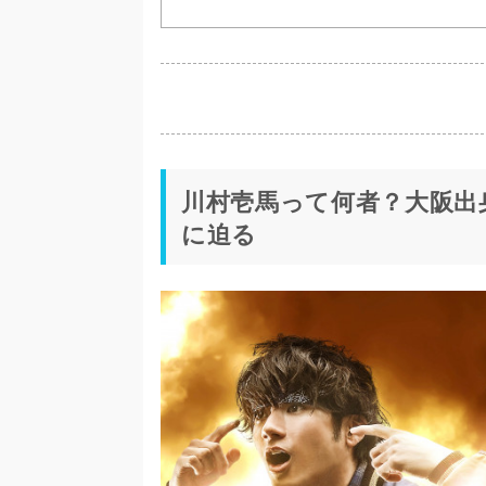
川村壱馬って何者？大阪出身
に迫る