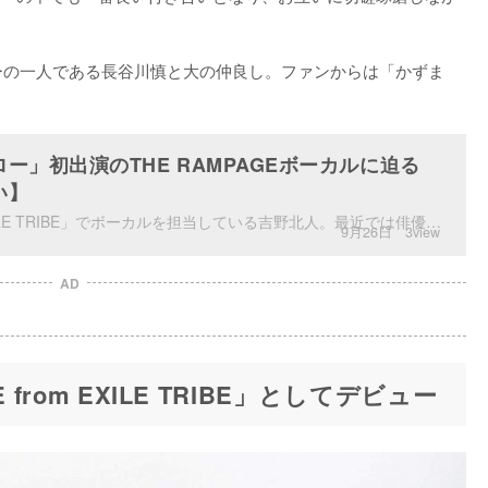
ンバーの一人である長谷川慎と大の仲良し。ファンからは「かずま
ー」初出演のTHE RAMPAGEボーカルに迫る
い】
「THE RAMPAGE from EXILE TRIBE」でボーカルを担当している吉野北人。最近では俳優としての活動も開始し、出演した映画『HiGH&LOW THE WORST』が2019年10月4日に公開されます。
9月26日
3view
AD
E from EXILE TRIBE」としてデビュー