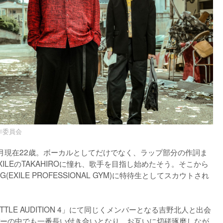
製作委員会
年9月現在22歳。ボーカルとしてだけでなく、ラップ部分の作詞ま
LEのTAKAHIROに憧れ、歌手を目指し始めたそう。そこから
XILE PROFESSIONAL GYM)に特待生としてスカウトされ
ATTLE AUDITION 4」にて同じくメンバーとなる吉野北人と出会
ーの中でも一番長い付き合いとなり、お互いに切磋琢磨しなが