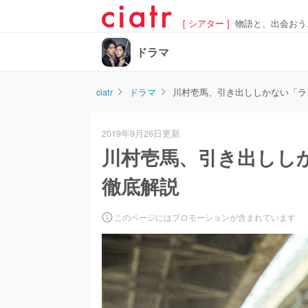
[ シアター ]
物語と、出会おう
ドラマ
ciatr
ドラマ
川村壱馬、引き出ししかない「ラ
2019年9月26日更新
川村壱馬、引き出しし
徹底解説
このページにはプロモーションが含まれています