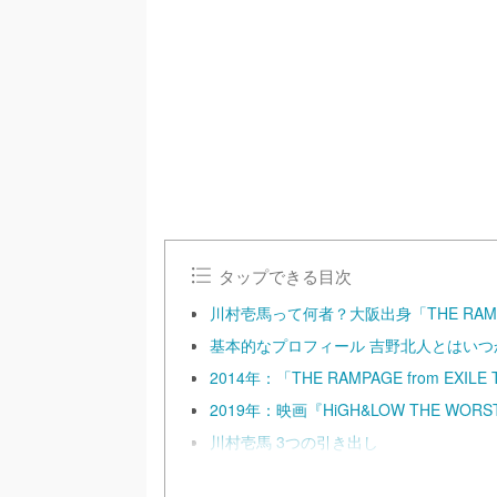
/
U
n
m
u
t
e
タップできる目次
川村壱馬って何者？大阪出身「THE RA
基本的なプロフィール 吉野北人とはいつ
2014年：「THE RAMPAGE from EXI
2019年：映画『HiGH&LOW THE WOR
川村壱馬 3つの引き出し