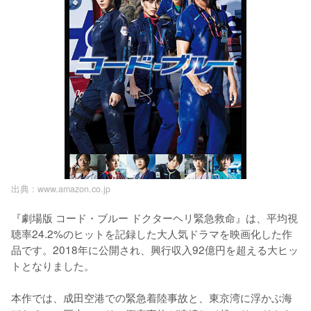
出典 :
www.amazon.co.jp
『劇場版 コード・ブルー ドクターヘリ緊急救命』は、平均視
聴率24.2%のヒットを記録した大人気ドラマを映画化した作
品です。2018年に公開され、興行収入92億円を超える大ヒッ
トとなりました。

本作では、成田空港での緊急着陸事故と、東京湾に浮かぶ海