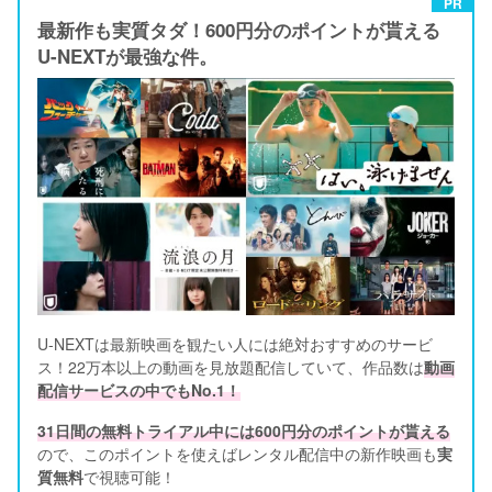
PR
最新作も実質タダ！600円分のポイントが貰える
U-NEXTが最強な件。
U-NEXTは最新映画を観たい人には絶対おすすめのサービ
ス！22万本以上の動画を見放題配信していて、作品数は
動画
配信サービスの中でもNo.1！
31日間の無料トライアル中には600円分のポイントが貰える
ので、このポイントを使えばレンタル配信中の新作映画も
実
質無料
で視聴可能！      