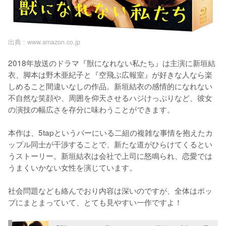
出典 :
www.amazon.co.jp
2018年放送のドラマ『獣になれない私たち』は主演に新垣結
衣、脚本は野木亜紀子と『空飛ぶ広報室』が好きな人なら楽
しめること間違いなしの作品。新垣結衣の感情的になれない
不自然な笑顔や、周囲を仰天させるハジけっぷりなど、彼女
の演技の幅広さを存分に味わうことができます。

本作は、5tapというバーにいる二組の複雑な事情を抱えたカ
ップル同士が干渉することで、新たな道がひらけてくるとい
うストーリー。新垣結衣は会社で上司に怒鳴られ、恋愛では
うまくいかない女性を演じています。

社会問題なども絡んでおり内容は深いのですが、全体はポッ
プにまとまっていて、とても見やすい一作ですよ！