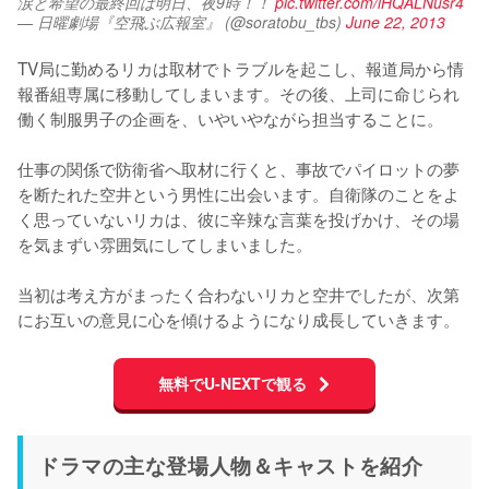
涙と希望の最終回は明日、夜9時！！ 
pic.twitter.com/iHQALNusr4
— 日曜劇場『空飛ぶ広報室』 (@soratobu_tbs)
June 22, 2013
TV局に勤めるリカは取材でトラブルを起こし、報道局から情
報番組専属に移動してしまいます。その後、上司に命じられ
働く制服男子の企画を、いやいやながら担当することに。

仕事の関係で防衛省へ取材に行くと、事故でパイロットの夢
を断たれた空井という男性に出会います。自衛隊のことをよ
く思っていないリカは、彼に辛辣な言葉を投げかけ、その場
を気まずい雰囲気にしてしまいました。

当初は考え方がまったく合わないリカと空井でしたが、次第
にお互いの意見に心を傾けるようになり成長していきます。
無料でU-NEXTで観る
ドラマの主な登場人物＆キャストを紹介