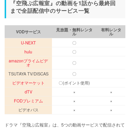
『空飛ぶ広報室』の動画を1話から最終回
まで全話配信中のサービス一覧
見放題・無料レンタ
有料レンタ
VODサービス
ル
ル
U-NEXT
〇
hulu
〇
amazonプライムビデ
〇
オ
TSUTAYA TV/DISCAS
〇
ビデオマーケット
〇(ポイント使用)
dTV
×
×
FODプレミアム
×
×
ビデオパス
×
×
ドラマ『空飛ぶ広報室』は、5つの動画サービスで配信されて