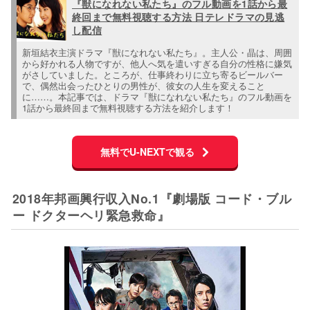
『獣になれない私たち』のフル動画を1話から最
終回まで無料視聴する方法 日テレドラマの見逃
し配信
新垣結衣主演ドラマ『獣になれない私たち』。主人公・晶は、周囲
から好かれる人物ですが、他人へ気を遣いすぎる自分の性格に嫌気
がさしていました。ところが、仕事終わりに立ち寄るビールバー
で、偶然出会ったひとりの男性が、彼女の人生を変えること
に……。本記事では、ドラマ『獣になれない私たち』のフル動画を
1話から最終回まで無料視聴する方法を紹介します！
無料でU-NEXTで観る
2018年邦画興行収入No.1『劇場版 コード・ブル
ー ドクターヘリ緊急救命』