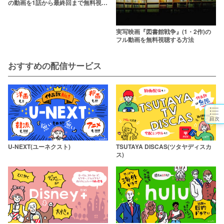
の動画を1話から最終回まで無料視聴
できる配信サービス一覧
実写映画『図書館戦争』(1・2作)の
フル動画を無料視聴する方法
おすすめの配信サービス
目次
U-NEXT(ユーネクスト)
TSUTAYA DISCAS(ツタヤディスカ
ス)