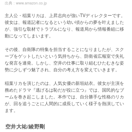
出典 :
www.amazon.co.jp
主人公・稲葉リカは、上昇志向が強いTVディレクターです。
彼女は、報道記者になるという幼い頃からの夢を叶えました
が、強引な取材でトラブルになり、報道局から情報番組に移
動になってしまいます。

その後、自衛隊の特集を担当することになりましたが、スク
ープをゲットしたいという気持ちから、防衛省広報室で失礼
な発言を連発。しかし、空井の仕事に取り組むひたむきな姿
勢に少しずつ魅了され、自分の考え方を変えていきます。

稲葉リカを演じたのは、人気女優の新垣結衣。彼女が主演を
務めたドラマ『逃げるは恥だが役に立つ』では、国民的なブ
ームを巻き起こしました。本作では、自分勝手な性格のリカ
が、回を追うごとに人間的に成長していく様子を熱演してい
ます。
空井大祐/綾野剛