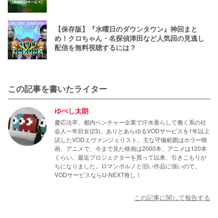
【保存版】『水曜日のダウンタウン』神回まと
め！クロちゃん・名探偵津田など人気回の見逃し
配信を無料視聴するには？
この記事を書いたライター
ゆべし太朗
慶応法卒、都内ベンチャー企業で汗水垂らして働く系の社
会人一年目女(23)。ありとあらゆるVODサービスを1年以上
試したVODエヴァンジェリスト。主な守備範囲はホラー映
画、アニメで、今まで見た映画は2000本、アニメは120本
くらい。最近プロジェクターを買って以来、引きこもりが
ちになりました。ロマンポルノと旧い作品に強いので、
VODサービスならU-NEXT推し！
この記事に関して報告する