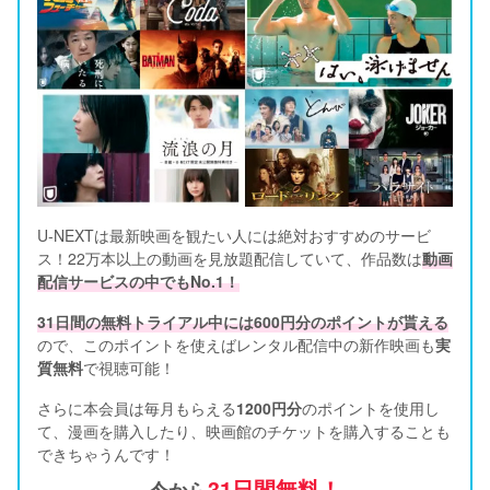
U-NEXTは最新映画を観たい人には絶対おすすめのサービ
ス！22万本以上の動画を見放題配信していて、作品数は
動画
配信サービスの中でもNo.1！
31日間の無料トライアル中には600円分のポイントが貰える
ので、このポイントを使えばレンタル配信中の新作映画も
実
質無料
で視聴可能！      
さらに本会員は毎月もらえる
1200円分
のポイントを使用し
て、漫画を購入したり、映画館のチケットを購入することも
できちゃうんです！
31日間無料！
今から