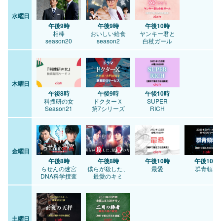
水曜日
午後9時
午後9時
午後10時
相棒
おいしい給食
ヤンキー君と
season20
season2
白杖ガール
木曜日
午後8時
午後9時
午後10時
科捜研の女
ドクターＸ
SUPER
Season21
第7シリーズ
RICH
金曜日
午後8時
午後8時
午後10時
午後10時
らせんの迷宮
僕らが殺した、
最愛
群青領域
DNA科学捜査
最愛のキミ
土曜日