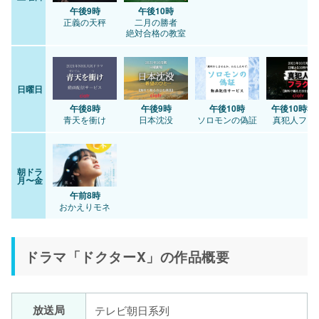
午後9時
午後10時
正義の天秤
二月の勝者
絶対合格の教室
日曜日
午後8時
午後9時
午後10時
午後10時30
青天を衝け
日本沈没
ソロモンの偽証
真犯人フラ
朝ドラ
月〜金
午前8時
おかえりモネ
ドラマ「ドクターX」の作品概要
放送局
テレビ朝日系列