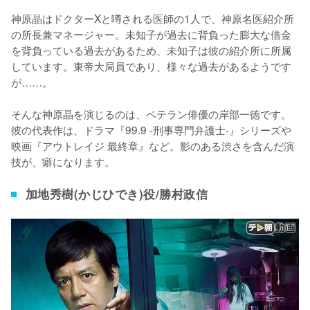
神原晶はドクターXと噂される医師の1人で、神原名医紹介所
の所長兼マネージャー。未知子が過去に背負った膨大な借金
を背負っている過去があるため、未知子は彼の紹介所に所属
しています。東帝大局員であり、様々な過去があるようです
が……。

そんな神原晶を演じるのは、ベテラン俳優の岸部一徳です。
彼の代表作は、ドラマ『99.9 -刑事専門弁護士-』シリーズや
映画『アウトレイジ 最終章』など。影のある渋さを含んだ演
技が、癖になります。
加地秀樹(かじひでき)役/勝村政信