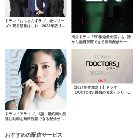
ドラマ「おっさんずラブ」全シリー
ズの観る順番はこれ！2024年版リタ
ーンズまで解説
海外ドラマ『ER緊急救命室』を1話
から無料視聴できる動画配信サービ
スは？【シーズン1〜15】
【2021新作放送！】ドラマ
「DOCTORS 最強の名医」シリーズ
の動画を全話無料で視聴する方法
【パンドラより確実に】
ドラマ「アライブ」1話～最終回の見
逃し動画を無料視聴できる配信サー
ビス pandoraより安全に
おすすめの配信サービス