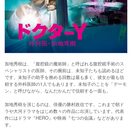
加地秀樹は、「腹腔鏡の魔術師」と呼ばれる腹腔鏡手術のス
ペシャリストの医師。その腕前は、未知子たちも認めるほど
です。未知子の助手を務める回数は最も多く、彼女が最も信
頼する外科医師の1人でもあります。未知子のことを「デーモ
ン」と呼びながら、なんだかんだで信頼する一面も。

加地秀樹を演じるのは、俳優の勝村政信です。これまで朝ド
ラや大河ドラマをはじめ数々の作品に出演しています。代表
作にはドラマ『HERO』や映画『七つの会議』などがありま
す。