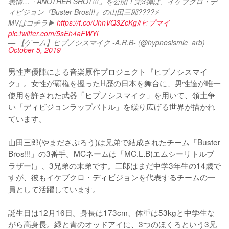
表情…「ANOTHER SHOT!!!」を公開！第3弾は、イケブクロ・デ
ィビジョン『Buster Bros!!!』の山田三郎????⚡
MVはコチラ▶ 
https://t.co/UhnVQ3ZcKg
#ヒプマイ
pic.twitter.com/5sEh4aFWYi
— 【ゲーム】ヒプノシスマイク -A.R.B- (@hypnosismic_arb)
October 5, 2019
男性声優陣による音楽原作プロジェクト『ヒプノシスマイ
ク』。女性が覇権を握ったH歴の日本を舞台に、男性達が唯一
使用を許された武器「ヒプノシスマイク」を用いて、領土争
い「ディビジョンラップバトル」を繰り広げる世界が描かれ
ています。

山田三郎(やまださぶろう)は兄弟で結成されたチーム「Buster 
Bros!!!」の3番手。MCネームは「MC.L.B(エムシーリトルブ
ラザー)」、3兄弟の末弟です。三郎はまだ中学3年生の14歳で
すが、彼もイケブクロ・ディビジョンを代表するチームの一
員として活躍しています。

誕生日は12月16日。身長は173cm、体重は53kgと中学生な
がら高身長。緑と青のオッドアイに、3つのほくろという3兄