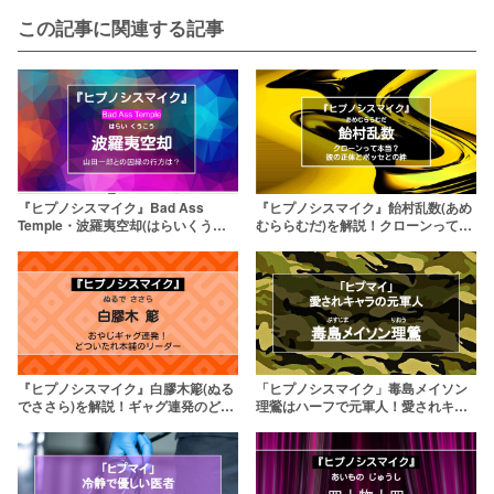
この記事に関連する記事
『ヒプノシスマイク』Bad Ass
『ヒプノシスマイク』飴村乱数(あめ
Temple・波羅夷空却(はらいくうこ
むららむだ)を解説！クローンって本
う)は破天荒な僧侶
当？その正体とポッセとの絆
『ヒプノシスマイク』白膠木簓(ぬる
「ヒプノシスマイク」毒島メイソン
でささら)を解説！ギャグ連発のどつ
理鶯はハーフで元軍人！愛されキャ
いたれ本舗リーダー
ラの魅力に迫る