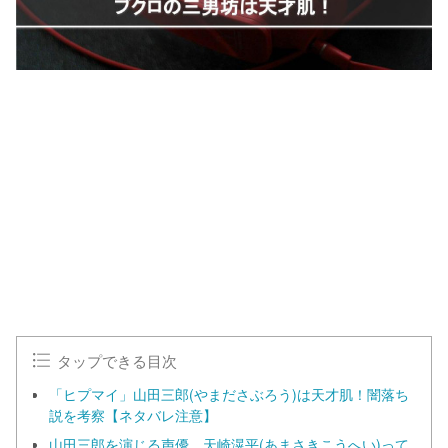
L
o
/
U
a
n
d
m
e
u
d
t
:
e
1
0
0
.
0
0
%
タップできる目次
「ヒプマイ」山田三郎(やまださぶろう)は天才肌！闇落ち
説を考察【ネタバレ注意】
山田三郎を演じる声優、天崎滉平(あまさきこうへい)って