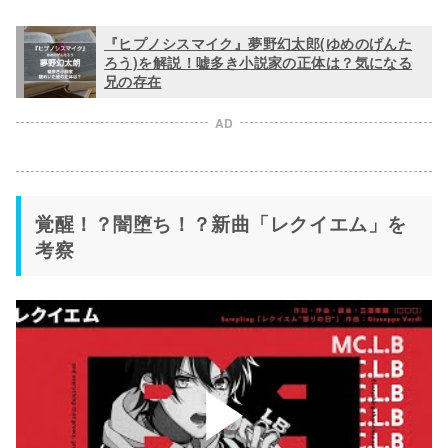
『ヒプノシスマイク』夢野幻太郎(ゆめのげんた
ろう)を解説！嘘多き小説家の正体は？気になる
兄の存在
AD
覚醒！？闇堕ち！？新曲「レクイエム」を
考察