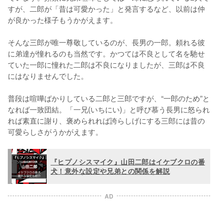
すが、二郎が「昔は可愛かった」と発言するなど、以前は仲
が良かった様子もうかがえます。

そんな三郎が唯一尊敬しているのが、長男の一郎。頼れる彼
に弟達が憧れるのも当然です。かつては不良として名を馳せ
ていた一郎に憧れた二郎は不良になりましたが、三郎は不良
にはなりませんでした。

普段は喧嘩ばかりしている二郎と三郎ですが、“一郎のため”と
なれば一致団結。「一兄(いちにい)」と呼び慕う長男に怒られ
れば素直に謝り、褒められれば誇らしげにする三郎には昔の
可愛らしさがうかがえます。
『ヒプノシスマイク』山田二郎はイケブクロの番
犬！意外な設定や兄弟との関係を解説
AD