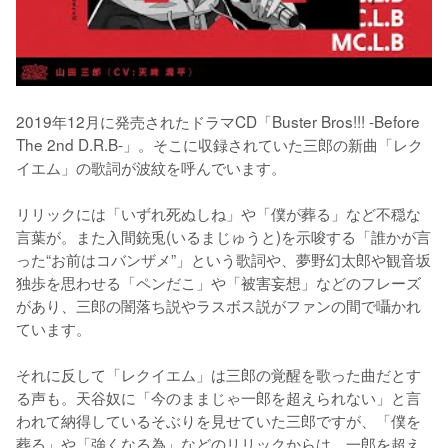
2019年12月に発売されたドラマCD「Buster Bros!!! -Before 
The 2nd D.R.B-」。そこに収録されていた三郎の新曲「レク
イエム」の歌詞が波紋を呼んでいます。

リリックには「いずれ死ぬしね」や「僕が葬る」など不穏な
言葉が。また入間銃兎(いるまじゅうと)を示唆する「誰かが言
った“お前はコバンザメ”」という歌詞や、夢野幻太郎や観音坂
独歩を思わせる「ペンだこ」や「被害妄想」などのフレーズ
があり、三郎の闇落ち説やラスボス説がファンの間で囁かれ
ています。

それに反して「レクイエム」は三郎の覚醒を歌った曲だとす
る声も。天谷奴に「今のままじゃ一郎を超えられない」と言
われて納得しているそぶりを見せていた三郎ですが、「僕を
葬る」や「強くなる為」などのリリックからは、一郎を超え