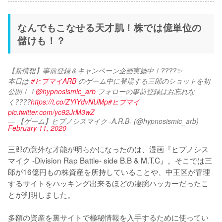
なんでもこなせる天才肌！株では億単位の
儲けも！？
【新情報】事前登録＆キャンペーン企画実施中！????✨
本日は 
#ヒプマイARB
 のゲーム中に登場する三郎のショットを初
公開！！
@hypnosismic_arb
 フォローの事前登録はお忘れな
く????
https://t.co/ZYIYdvNUMp
#ヒプマイ
pic.twitter.com/yc92JrM3wZ
— 【ゲーム】ヒプノシスマイク -A.R.B- (@hypnosismic_arb)
February 11, 2020
三郎の意外な才能が明らかになったのは、漫画『ヒプノシス
マイク -Division Rap Battle- side B.B & M.T.C』。そこでは三
郎が16億円もの株資産を所持していることや、中王区が管理
するサイトをハッキング出来るほどの凄腕ハッカーだったこ
とが判明しました。

多額の資産を裏サイトで極秘情報を入手するために使ってい