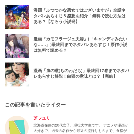
漫画「ふつつかな悪女ではございますが」全話ネ
タバレあらすじ＆感想を紹介！無料で読む方法は
ある？【なろう小説発】
漫画『カモフラージュ夫婦』(「キャンディみたい
な……」)最終回までネタバレあらすじ！原作小説
は無料で読める？
漫画「血の轍(ちのわだち)」最終回17巻までネタバ
レあらすじ解説！白猫の意味とは？【完結】
この記事を書いたライター
芝フユリ
北海道在住の20代女子、現役大学生です。 アニメや漫画が
大好きで、過去の名作から最近の流行りものまで、食指が