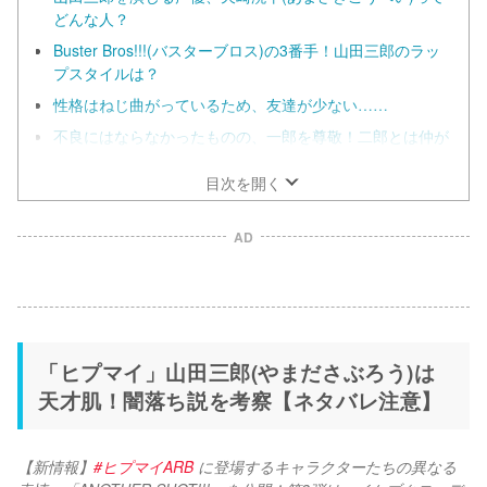
どんな人？
Buster Bros!!!(バスターブロス)の3番手！山田三郎のラッ
プスタイルは？
性格はねじ曲がっているため、友達が少ない……
不良にはならなかったものの、一郎を尊敬！二郎とは仲が
悪い？
目次を開く
AD
「ヒプマイ」山田三郎(やまださぶろう)は
天才肌！闇落ち説を考察【ネタバレ注意】
【新情報】
#ヒプマイARB
 に登場するキャラクターたちの異なる