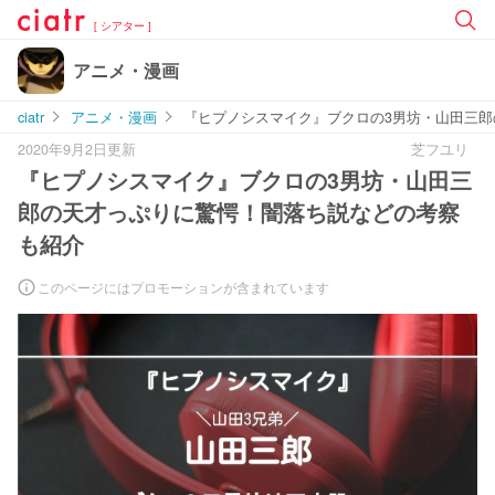
[ シアター ]
アニメ・漫画
ciatr
アニメ・漫画
『ヒプノシスマイク』ブクロの3男坊・山田三
2020年9月2日更新
芝フユリ
『ヒプノシスマイク』ブクロの3男坊・山田三
郎の天才っぷりに驚愕！闇落ち説などの考察
も紹介
このページにはプロモーションが含まれています