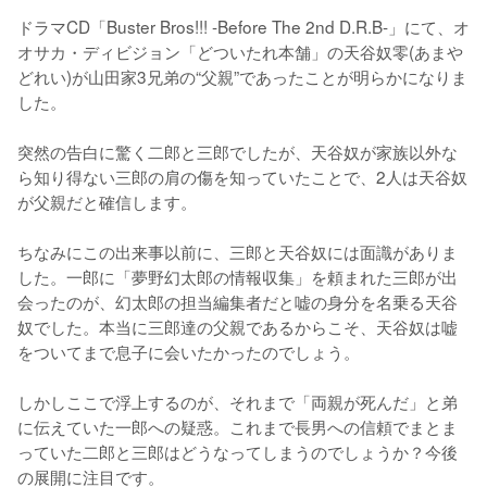
ドラマCD「Buster Bros!!! -Before The 2nd D.R.B-」にて、オ
オサカ・ディビジョン「どついたれ本舗」の天谷奴零(あまや
どれい)が山田家3兄弟の“父親”であったことが明らかになりま
した。

突然の告白に驚く二郎と三郎でしたが、天谷奴が家族以外な
ら知り得ない三郎の肩の傷を知っていたことで、2人は天谷奴
が父親だと確信します。

ちなみにこの出来事以前に、三郎と天谷奴には面識がありま
した。一郎に「夢野幻太郎の情報収集」を頼まれた三郎が出
会ったのが、幻太郎の担当編集者だと嘘の身分を名乗る天谷
奴でした。本当に三郎達の父親であるからこそ、天谷奴は嘘
をついてまで息子に会いたかったのでしょう。

しかしここで浮上するのが、それまで「両親が死んだ」と弟
に伝えていた一郎への疑惑。これまで長男への信頼でまとま
っていた二郎と三郎はどうなってしまうのでしょうか？今後
の展開に注目です。