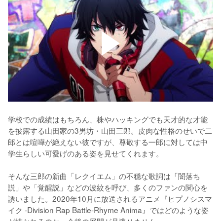
学校での成績はもちろん、株やハッキングでも天才的な才能
を披露する山田家の3男坊・山田三郎。皮肉な性格のせいで二
郎とは喧嘩が絶えない彼ですが、尊敬する一郎に対しては中
学生らしい可愛げのある姿を見せてくれます。

そんな三郎の新曲「レクイエム」の不穏な歌詞は「闇落ち
説」や「覚醒説」などの波紋を呼び、多くのファンの関心を
誘いました。2020年10月に放送されるアニメ『ヒプノシスマ
イク -Division Rap Battle-Rhyme Anima‬』ではどのような姿