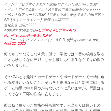
イベント「ヒプマイクエスト前編-ログインし者たち-」開始!
イベントアイテム&イベントptを集めて豪華報酬をゲット????
イベント限定カードはSSR【万象を灰塵に帰す業火】山田三郎と
SR【ライアーライアー】夢野幻太郎????
進化前をご紹介????
4/30(木)13:59まで⏰
#ヒプマイ
#ヒプマイARB
pic.twitter.com/NmAHMFXqFN
— 【ゲーム】ヒプノシスマイク -A.R.B- (@hypnosismic_arb)
April 22, 2020
何でもそつなくこなす天才肌で、学校では一番の成績を取る
ことも珍しくない三郎。しかし彼にも中学生ならではの悩み
がありました。

その悩みとは趣味のカードゲームやボードゲームで一緒に遊
べる友達がいないこと。そもそも聡明な三郎と対等に戦える
ゲーム相手は中々見つからないように思いますが、問題はそ
こではなく三郎の性格にあります。

彼はねじ曲がった性格の持ち主です。人当たりは良いもの
の、自分より頭が悪いと判断した相手には馬鹿にした態度を