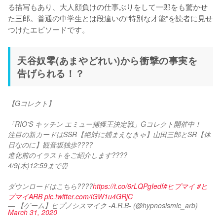
る描写もあり、大人顔負けの仕事ぶりをして一郎をも驚かせ
た三郎。普通の中学生とは段違いの“特別な才能”を読者に見せ
つけたエピソードです。
天谷奴零(あまやどれい)から衝撃の事実を
告げられる！？
【Gコレクト】
「RIO'S キッチン エミュー捕獲王決定戦」Gコレクト開催中！
注目の新カードはSSR【絶対に捕まえなきゃ】山田三郎とSR【休
日なのに】観音坂独歩????
進化前のイラストをご紹介します????
4/9(木)12:59まで⏰
ダウンロードはこちら????
https://t.co/6rLQPgIedf
#ヒプマイ
#ヒ
プマイARB
pic.twitter.com/iGW1u4GRjC
— 【ゲーム】ヒプノシスマイク -A.R.B- (@hypnosismic_arb)
March 31, 2020