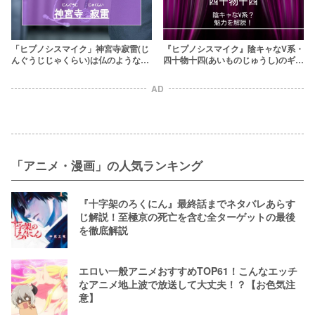
「ヒプノシスマイク」神宮寺寂雷(じ
『ヒプノシスマイク』陰キャなV系・
んぐうじじゃくらい)は仏のような天
四十物十四(あいものじゅうし)のギャ
才医師！酒癖が悪すぎる？
ップがすごい！その魅力を解説
AD
「アニメ・漫画」の人気ランキング
『十字架のろくにん』最終話までネタバレあらす
じ解説！至極京の死亡を含む全ターゲットの最後
を徹底解説
エロい一般アニメおすすめTOP61！こんなエッチ
なアニメ地上波で放送して大丈夫！？【お色気注
意】