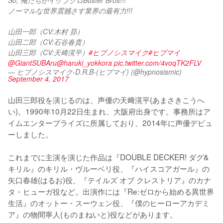
So, 俺たちがイケブクロBuster Bros!!!
ノーマルな世界震撼さす業界の最有力!!!
山田一郎（CV:木村 昴）
山田二郎（CV:石谷春貴）
山田三郎（CV:天﨑滉平）
#ヒプノシスマイク
#ヒプマイ
@GiantSUBAru
@haruki_yokkora
pic.twitter.com/4voqTK2FLV
— ヒプノシスマイク-D.R.B-(ヒプマイ) (@hypnosismic)
September 4, 2017
山田三郎役を演じるのは、声優の天﨑滉平(あまさきこうへ
い)。1990年10月22日生まれ、大阪府出身です。事務所はア
イムエンタープライズに所属しており、2014年に声優デビュ
ーしました。

これまでに主演を演じた作品は『DOUBLE DECKER! ダグ&
キリル』のキリル・ヴルーベリ役、『ハイスコアガール』の
矢口春雄(はるお)役、『テイルズ オブ クレストリア』のカナ
タ・ヒューガ役など。出演作には『Re:ゼロから始める異世界
生活』のオットー・スーウェン役、『僕のヒーローアカデミ
ア』の物間寧人(ものまねいと)役などがあります。
