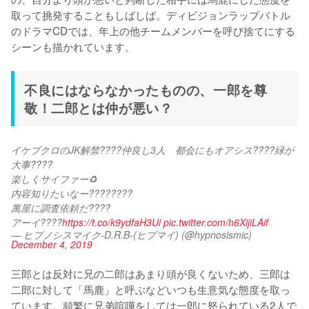
取って挑発することもしばしば。ディビジョンラップバトル
のドラマCDでは、年上の他チームメンバーを呼び捨てにする
シーンも描かれています。
不良にはならなかったものの、一郎を尊
敬！二郎とは仲が悪い？
イケブクロのJK解禁????仲良し3人　都会にもオアシス????緑が
大事????　
楽しくサイファー♻️
内容知りたいなー????????
萬屋に調査依頼だ????
アーイ????
https://t.co/k9ydfaH3Ui
pic.twitter.com/h6XijiLAif
— ヒプノシスマイク-D.R.B-(ヒプマイ) (@hypnosismic)
December 4, 2019
三郎とは反対に兄の二郎はあまり頭が良くないため、三郎は
二郎に対して「馬鹿」と呼ぶなどいつも生意気な態度を取っ
ています。頻繁に兄弟喧嘩をしては一郎に怒られている2人で