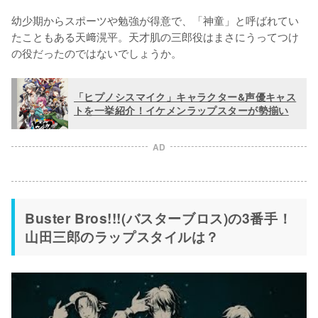
幼少期からスポーツや勉強が得意で、「神童」と呼ばれてい
たこともある天﨑滉平。天才肌の三郎役はまさにうってつけ
の役だったのではないでしょうか。
「ヒプノシスマイク」キャラクター&声優キャス
トを一挙紹介！イケメンラップスターが勢揃い
AD
Buster Bros!!!(バスターブロス)の3番手！
山田三郎のラップスタイルは？