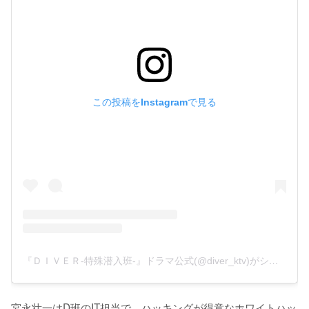
この投稿をInstagramで見る
『ＤＩＶＥＲ-特殊潜入班-』ドラマ公式(@diver_ktv)がシェアした投稿
宮永壮一はD班のIT担当で、ハッキングが得意なホワイトハッ