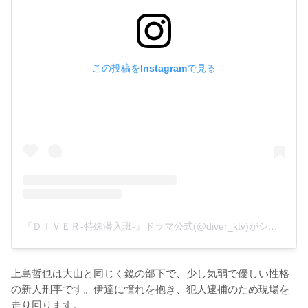
この投稿をInstagramで見る
『ＤＩＶＥＲ-特殊潜入班-』ドラマ公式(@diver_ktv)がシェアした投稿
上島哲也は大山と同じく鏡の部下で、少し気弱で優しい性格
の新人刑事です。伊達に憧れを抱き、犯人逮捕のため現場を
走り回ります。
