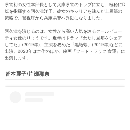
県警初の女性本部長として兵庫県警のトップに立ち、極秘にD
班を指揮する阿久津洋子。彼女のキャリアを疎んだ上層部の
策略で、警視庁から兵庫県警へ異動になりました。

阿久津を演じるのは、女性から高い人気を誇るクールビュー
ティ女優のりょうです。近年はドラマ『わたし旦那をシェア
してた』(2019年)、主演を務めた『黒蜥蜴』(2019年)などに
出演。2020年は本作のほか、映画『フード・ラック!食運』に
出演します。
皆本麗子/片瀬那奈