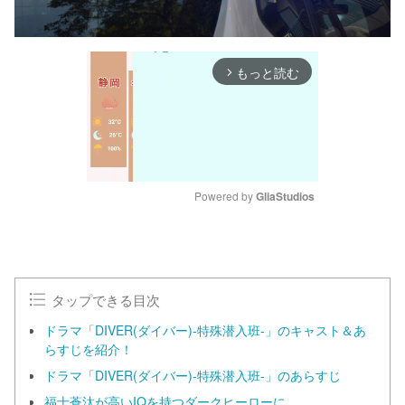
もっと読む
arrow_forward_ios
Powered by 
GliaStudios
M
u
t
e
タップできる目次
ドラマ「DIVER(ダイバー)-特殊潜入班-」のキャスト＆あ
らすじを紹介！
ドラマ「DIVER(ダイバー)-特殊潜入班-」のあらすじ
福士蒼汰が高いIQを持つダークヒーローに