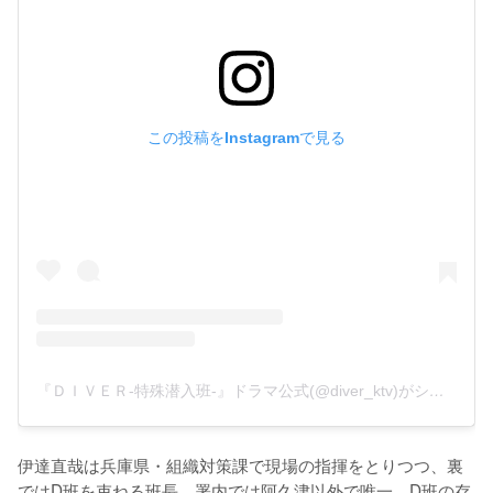
この投稿をInstagramで見る
『ＤＩＶＥＲ-特殊潜入班-』ドラマ公式(@diver_ktv)がシェアした投稿
伊達直哉は兵庫県・組織対策課で現場の指揮をとりつつ、裏
ではD班を束ねる班長。署内では阿久津以外で唯一、D班の存