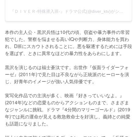
『ＤＩＶＥＲ-特殊潜入班-』ドラマ公式(@diver_ktv)がシェアした投稿
本作の主人公・黒沢兵悟は10代の頃、窃盗や暴力事件の常習
犯でした。警察を悩ませる高いIQや判断力、身体能力を買わ
れ、D班にスカウトされることに。悪を駆逐するためには手段
を選ばず、ときに異常なほどの暴力性をあらわにします。

黒沢を演じるのは福士蒼汰です。出世作『仮面ライダーフォ
ーゼ』(2011年)で見た目は不良ながら正統派のヒーローを演
じ、好青年のイメージが強い人気俳優です。

実写化作品での主演が多く、映画『好きっていいなよ。』
(2014年)などの恋愛ものからアクションものまで、さまざま
なジャンルに挑戦。ドラマ『4分間のマリーゴールド』(2019
年)では死の運命が見える救急救命士を好演し、義姉との純愛
も話題になりました。
