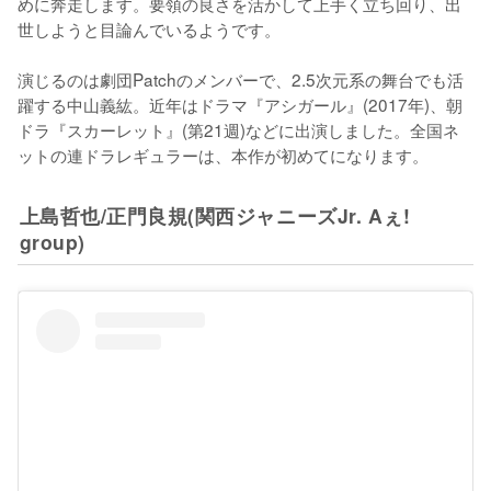
めに奔走します。要領の良さを活かして上手く立ち回り、出
世しようと目論んでいるようです。

演じるのは劇団Patchのメンバーで、2.5次元系の舞台でも活
躍する中山義紘。近年はドラマ『アシガール』(2017年)、朝
ドラ『スカーレット』(第21週)などに出演しました。全国ネ
ットの連ドラレギュラーは、本作が初めてになります。
上島哲也/正門良規(関西ジャニーズJr. Aぇ!
group)