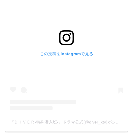
この投稿をInstagramで見る
『ＤＩＶＥＲ-特殊潜入班-』ドラマ公式(@diver_ktv)がシェアした投稿