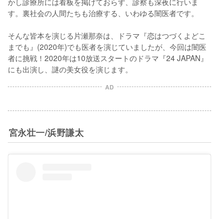
かし診療所には看板を掲げておらず、診察も深夜に行いま
す。裏社会の人間たちも治療する、いわゆる闇医者です。

そんな皆本を演じる片瀬那奈は、ドラマ『恋はつづくよどこ
までも』(2020年)でも医者を演じていましたが、今回は闇医
者に挑戦！2020年は10放送スタートのドラマ『24 JAPAN』
にも出演し、謎の美女役を演じます。
AD
宮永壮一/浜野謙太