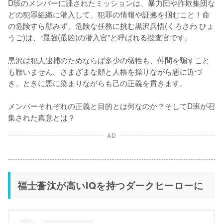
D班のメンバーに課されたミッションは、暴力団や詐欺集団な
どの犯罪組織に潜入して、犯罪の情報や証拠を掴むこと！命
の危険すら顧みず、危険な任務に挑む黒沢兵悟(くろさわ ひょ
うご)は、“最強(最凶)の潜入官”と呼ばれる捜査官です。

黒沢は犯人逮捕のためならば多少の犠牲も、仲間を騙すこと
も厭いません。さまざまな顔と人格を操りながら悪に近づ
き、ときに悪に染まりながらも己の正義を貫きます。

メンバーそれぞれの正義と目的とは何なのか？そしてD班が召
集された真意とは？
AD
福士蒼汰が高いIQを持つダークヒーローに