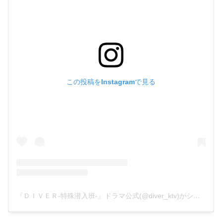
この投稿をInstagramで見る
『ＤＩＶＥＲ-特殊潜入班-』ドラマ公式(@diver_ktv)がシェアした投稿