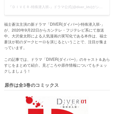
『ＤＩＶＥＲ-特殊潜入班-』ドラマ公式(@diver_ktv)がシェアした投稿
福士蒼汰主演の新ドラマ「DIVER(ダイバー)-特殊潜入班-」
が、2020年9月22日からカンテレ・フジテレビ系にて放送
中。大沢俊太郎による人気漫画の実写化である本作は、福士
蒼汰が初のダークヒーロを演じるということで、注目が集ま
っています。

この記事では、ドラマ「DIVER(ダイバー)」のキャスト＆あら
すじをまとめて紹介。見どころや原作情報についてもチェッ
クしましょう！
原作は全3巻のコミックス