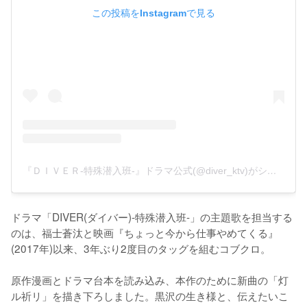
この投稿をInstagramで見る
『ＤＩＶＥＲ-特殊潜入班-』ドラマ公式(@diver_ktv)がシェアした投稿
ドラマ「DIVER(ダイバー)-特殊潜入班-」の主題歌を担当する
のは、福士蒼汰と映画『ちょっと今から仕事やめてくる』
(2017年)以来、3年ぶり2度目のタッグを組むコブクロ。

原作漫画とドラマ台本を読み込み、本作のために新曲の「灯
ル祈リ」を描き下ろしました。黒沢の生き様と、伝えたいこ