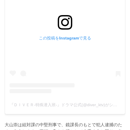
この投稿をInstagramで見る
『ＤＩＶＥＲ-特殊潜入班-』ドラマ公式(@diver_ktv)がシェアした投稿
大山崇は組対課の中堅刑事で、鏡課長のもとで犯人逮捕のた