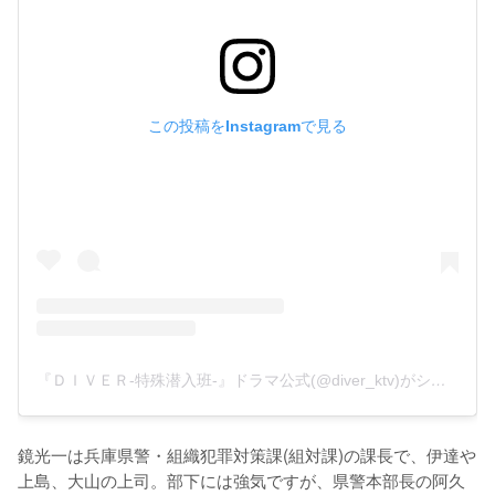
この投稿をInstagramで見る
『ＤＩＶＥＲ-特殊潜入班-』ドラマ公式(@diver_ktv)がシェアした投稿
鏡光一は兵庫県警・組織犯罪対策課(組対課)の課長で、伊達や
上島、大山の上司。部下には強気ですが、県警本部長の阿久