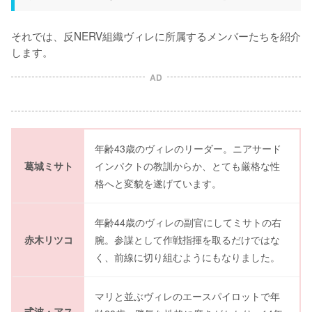
それでは、反NERV組織ヴィレに所属するメンバーたちを紹介
します。
AD
年齢43歳のヴィレのリーダー。ニアサード
葛城ミサト
インパクトの教訓からか、とても厳格な性
格へと変貌を遂げています。
年齢44歳のヴィレの副官にしてミサトの右
赤木リツコ
腕。参謀として作戦指揮を取るだけではな
く、前線に切り組むようにもなりました。
マリと並ぶヴィレのエースパイロットで年
式波・アス