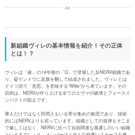
AD
新組織ヴィレの基本情報を紹介！その正体
とは！？
ヴィレは「破」の14年後の「Q」で登場した反NERV組織であ
り、碇ゲンドウに反旗を翻して結成されました。ヴィレとは
ドイツ語で「意思」を意味する“Wille”から来ています。その
目的は、NERVが作り上げる全てのエヴァの破壊とフォースイ
ンパクトの阻止です。

軍人だけではなく民間人もいる寄せ集めの集団であり、技術
的にはNERVよりも劣っています。組織としての規律もそこま
で厳しくはなく、NERVに比べて自由闊達な風通しのいい組織
といえるでしょう。メンバーはミサト以外青いスカーフを巻