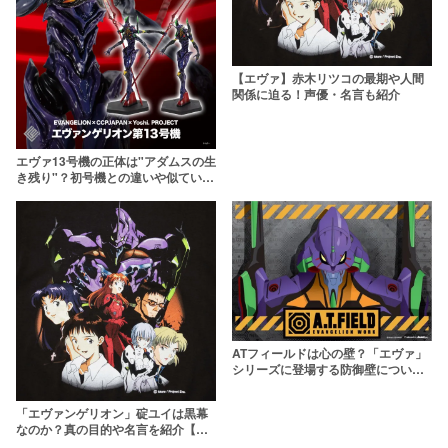
【エヴァ】赤木リツコの最期や人間
関係に迫る！声優・名言も紹介
エヴァ13号機の正体は"アダムスの生
き残り"？初号機との違いや似ている
理由も考察【エヴァンゲリオン】
ATフィールドは心の壁？「エヴァ」
シリーズに登場する防御壁について
解説
「エヴァンゲリオン」碇ユイは黒幕
なのか？真の目的や名言を紹介【シ
ン・エヴァでの登場は？】