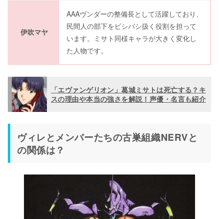
AAAヴンダーの整備長として活躍しており、
民間人の部下をビシバシ扱く役割を担って
伊吹マヤ
います。ミサト同様キャラが大きく変化し
た人物です。
「エヴァンゲリオン」葛城ミサトは死亡する？キ
スの理由や本当の強さを解説！声優・名言も紹介
ヴィレとメンバーたちの古巣組織NERVと
の関係は？