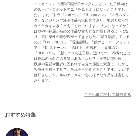
イトガイン』『機動武闘伝Gガンダム』といった子供向け
のスーパーロボットアニメを見るようになったことでし
た。 また『ドラゴンボール』『キン肉マン』『スラムダン
ク』などジャンプ漫画作品も沢山見ており、地肉となって
今の自分を大きく支えてくれています。 大人になってから
はやや年齢層が高めの作品や古典的な作品も見るようにな
り、更に感性の幅が広がってきました。 現在熟読している
のは『ONE PIECE』『呪術廻戦』『僕のヒーローアカデミ
ア』『Dr.ストーン』『逃げ上手の若君』『鬼滅の刃』
『BORUTO』『新テニスの王子様』辺りです。 得意なこと
は作品の面白さの背景にある「なぜ？」を常に問い続け、
既存の言説や批評に囚われず自分の感性に素直に、しかし
客観性を持って見て、それを言語化することです。 ciatrで
は好きなジャンルのアニメを中心に様々な作品を担当して
おります。
この記事に関して報告する
おすすめ特集