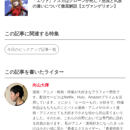
「エヴァ」アスカはクローンが死亡？惣流と式波
の違いについて徹底解説【エヴァンゲリオン】
この記事に関連する特集
今日のピックアップ記事一覧
この記事を書いたライター
向山大揮
漫画・アニメ・映画・特撮が大好きなアラフォー男性で
す。配信サービスはNetflix、Hulu、Amazonプライムを活
用しています。 とにかく「ヒーローもの」が好きで、特撮
作品はもちろんのことバトル漫画・アニメやロボット漫
画・アニメがとても大好きで小さな頃から沢山見てまいり
ました。そのため、これらの分野においては専門的に語れ
る自負があります。 私がアニメ・漫画好きになったきっか
けは小さい頃に見た『勇者エクスカイザー』『勇者特急マ