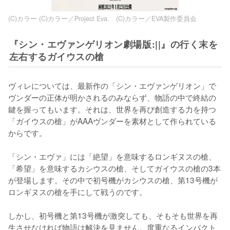
(C)カラー (C)カラー／Project Eva. (C)カラー／EVA製作委員会
『シン・エヴァンゲリオン劇場版:||』の行く末を
左右するガイウスの槍
ヴィレについては、最新作の「シン・エヴァンゲリオン」で
ヴンダーの正体が明かされるのみならず、物語の中で終結の
鍵を握ってもいます。それは、世界を再び創造する力を持つ
「ガイウスの槍」がAAAヴンダーを素材として作られている
からです。

「シン・エヴァ」には「絶望」を意味するロンギヌスの槍、
「希望」を意味するカシウスの槍、そしてガイウスの槍の3本
が登場します。その中で初号機がカシウスの槍、第13号機が
ロンギヌスの槍を手にして戦うのです。

しかし、初号機と第13号機が激突しても、そもそも世界を再
生させなければ物語は解決を見ません。度重なるインパクト