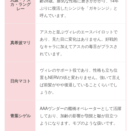
齢28歳。勝気な性格に磨きがかかり、14年
カ・ラング
ぶりに復活したシンジを「ガキシンジ」と
レー
呼んでいます。
アスカと並ぶヴィレのエースパイロットで
あり、見た目に変化はありません。好戦的
真希波マリ
なキャラに加えてアスカの毒舌がプラスさ
れています。
ヴィレのサポート役であり、性格も立ち位
置もNERVの頃と変わりません。強いて言え
日向マコト
ば前髪がやや後退していることくらいでし
ょうか。
AAAヴンダーの艦橋オペレーターとして活躍
青葉シゲル
しており、加齢の影響か顎髭と皺が目立つ
ようになります。モブのような扱いです。