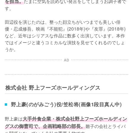
を担当。
たまに空気を読めない発言をしてしまうお調子者で
す。

田辺役を演じたのは、整った顔立ちがいつまでも美しい俳
優・忍成修吾。映画『不能犯』(2018年)や『友罪』(2018年)
など、近年はシリアスな作品に数多く出演しています。本作
ではイメージと違うコミカルな演技を見せてくれるのでしょ
うか。
AD
株式会社 野上フーズホールディングス
野上豪(のがみごう)役/笠松将(画像1段目真ん中)
野上豪は
大手外食企業・株式会社野上フーズホールディン
グスの御曹司で、企画戦略部の部長。
雛子の会社とライバ
ル関係となっていく会社の重要人物です。
