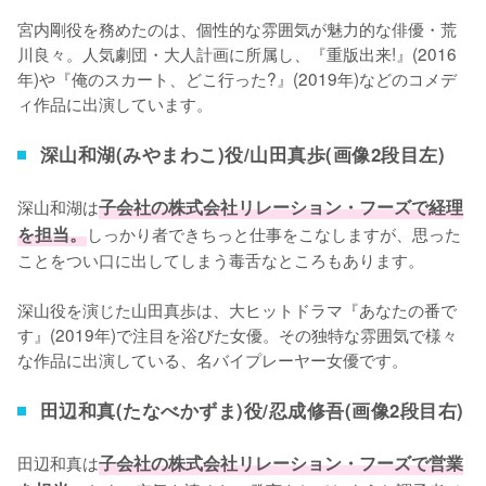
宮内剛役を務めたのは、個性的な雰囲気が魅力的な俳優・荒
川良々。人気劇団・大人計画に所属し、『重版出来!』(2016
年)や『俺のスカート、どこ行った?』(2019年)などのコメデ
ィ作品に出演しています。
深山和湖(みやまわこ)役/山田真歩(画像2段目左)
深山和湖は
子会社の株式会社リレーション・フーズで経理
を担当。
しっかり者できちっと仕事をこなしますが、思った
ことをつい口に出してしまう毒舌なところもあります。

深山役を演じた山田真歩は、大ヒットドラマ『あなたの番で
す』(2019年)で注目を浴びた女優。その独特な雰囲気で様々
な作品に出演している、名バイプレーヤー女優です。
田辺和真(たなべかずま)役/忍成修吾(画像2段目右)
田辺和真は
子会社の株式会社リレーション・フーズで営業