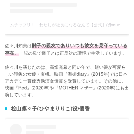
ムチャブリ！ わたしが社長になるなんて【公式】(@muchaburi_ntv)がシェアした投稿
佐々川知美は
雛子の親友でありいつも彼女を見守っている
存在。
一児の母で雛子とは正反対の環境で生活しています。

佐々川を演じたのは、高畑充希と同い年で、短い髪が可愛ら
しい印象の女優・夏帆。映画『海街diary』(2015年)では日本
アカデミー賞優秀助演女優賞を受賞しています。その他に、
映画『Red』(2020年)や『MOTHER マザー』(2020年)にも出
演しています。
桧山凛々子(ひやまりりこ)役/優香