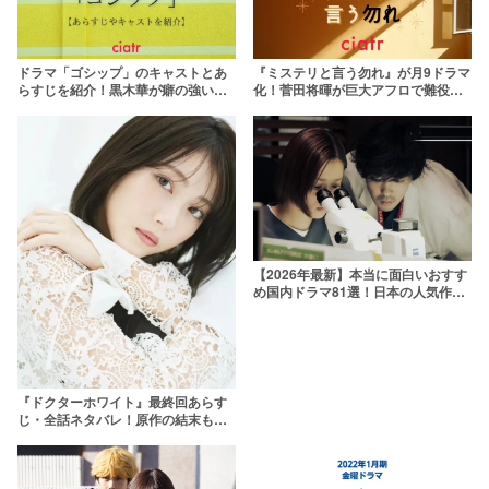
ドラマ「ゴシップ」のキャストとあ
『ミステリと言う勿れ』が月9ドラマ
らすじを紹介！黒木華が癖の強いヒ
化！菅田将暉が巨大アフロで難役に
ロイン役に挑む
挑む【あらすじ・キャスト】
【2026年最新】本当に面白いおすす
め国内ドラマ81選！日本の人気作品
を厳選
『ドクターホワイト』最終回あらす
じ・全話ネタバレ！原作の結末も解
説