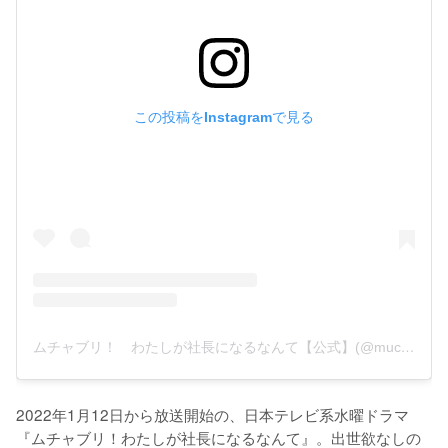
この投稿をInstagramで見る
ムチャブリ！ わたしが社長になるなんて【公式】(@muchaburi_ntv)がシェアした投稿
2022年1月12日から放送開始の、日本テレビ系水曜ドラマ
『ムチャブリ！わたしが社長になるなんて』。出世欲なしの