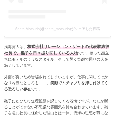
Shota Matsuda(@shota_matsuda)がシェアした投稿
浅海寛人は、
株式会社リレーション・ゲートの代表取締役
社長で、雛子を日々振り回している人物
です。整った顔立
ちにモデルのようなスタイル、そして輝く笑顔で周りの人を
魅了しています。

外面が良いため皆騙されてしまいますが、仕事に関してはか
なり冷徹なところも……。
笑顔でムチャブリを押し付けてく
です。

る恐ろしい存在
雛子にたびたび無理難題を課してくる浅海ですが、なぜか断
ることができない不思議な雰囲気を持ち合わせています。雛
子を急に社長に任命した理由とは一体。浅海の思惑が気にな