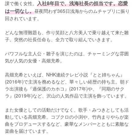
課で働く女性。
入社8年目で、浅海社長の担当です。恋愛
は一切なし。
昼夜問わず365日浅海からのムチャブリに振り
回されています。

どんな無理難題も、作り笑顔と八方美人で乗り越えて来た雛
子。突然の社長任命も、全力で取り組んでいきます。

パワフルな主人公・雛子を演じたのは、チャーミングな雰囲
気が人気の女優・高畑充希。

高畑充希といえば、NHK連続テレビ小説『とと姉ちゃん』
(2016年)で主演を務めるなど、華々しい経歴の持ち主。朝ド
ラ出演後も『過保護のカホコ』(2017年)や、『同期のサク
ラ』(2019年)など、沢山の人気作品で主演を飾っています。

また女優としての活動だけでなく、歌手・みつきとしても活
動している高畑充希。コブクロの小渕や、竹内まりやらが楽
曲をプロデュースするなど、豪華なメンバーとともに素敵な
楽曲を届けています。