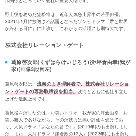
野上役を務めた笠松将は、近年人気急上昇中の若手俳優。
2021年1月に放送され話題となったゾンビドラマ『君と世界
株式会社リレーション・ゲート
葛原啓次郎(くずはらけいじろう)役/坪倉由幸(我が
家)(画像3段目左)
葛原啓次郎は、
浅海のよき理解者で、株式会社リレーショ
ン・ゲートの専務取締役を担当。
浅海とともに会社を立ち
上げた敏腕上司です。

葛原役を演じたのは、お笑いトリオ・我が家の坪倉由幸。お
笑い芸人でありながら、その演技力は高い評価を受けてお
り、人気ドラマ『あなたの番です』(2019年)のも出演しまし
た。また、大河ドラマ『鎌倉殿の13人』(2022年)にも出演し