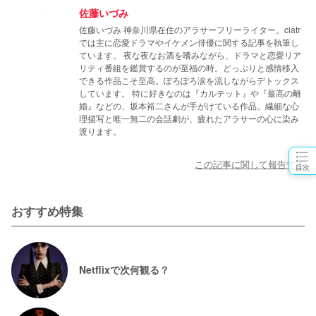
佐藤いづみ
佐藤いづみ 神奈川県在住のアラサーフリーライター。ciatr
では主に恋愛ドラマやイケメン俳優に関する記事を執筆し
ています。 夜な夜なお酒を嗜みながら、ドラマと恋愛リア
リティ番組を鑑賞するのが至福の時。どっぷりと感情移入
できる作品こそ至高。ぽろぽろ涙を流しながらデトックス
しています。 特に好きなのは『カルテット』や『最高の離
婚』などの、坂本裕二さんが手がけている作品。繊細な心
理描写と唯一無二の会話劇が、疲れたアラサーの心に染み
渡ります。
この記事に関して報告する
目次
おすすめ特集
Netflixで次何観る？