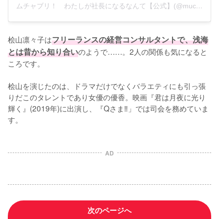
ムチャブリ！ わたしが社長になるなんて【公式】(@muchaburi_ntv)がシェアした投稿
桧山凛々子は
フリーランスの経営コンサルタントで、浅海
とは昔から知り合い
のようで……。2人の関係も気になると
ころです。

桧山を演じたのは、ドラマだけでなくバラエティにも引っ張
りだこのタレントであり女優の優香。映画『君は月夜に光り
輝く』(2019年)に出演し、『Qさま‼」では司会を務めていま
す。
AD
次のページへ