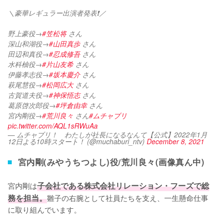
＼豪華レギュラー出演者発表❗️／
野上豪役→
#笠松将
 さん
深山和湖役→
#山田真歩
 さん
田辺和真役→
#忍成修吾
 さん
水科柚役→
#片山友希
 さん
伊藤孝志役→
#坂本慶介
 さん
萩尾慧役→
#松岡広大
 さん
古賀道夫役→
#神保悟志
 さん
葛原啓次郎役→
#坪倉由幸
 さん
宮内剛役→
#荒川良々
 さん
#ムチャブリ
pic.twitter.com/AQL1sRWuAa
— ムチャブリ！ わたしが社長になるなんて【公式】2022年1月
12日よる10時スタート！ (@muchaburi_ntv)
December 8, 2021
宮内剛(みやうちつよし)役/荒川良々(画像真ん中)
宮内剛は
子会社である株式会社リレーション・フーズで総
務を担当。
雛子の右腕として社員たちを支え、一生懸命仕事
に取り組んでいます。
