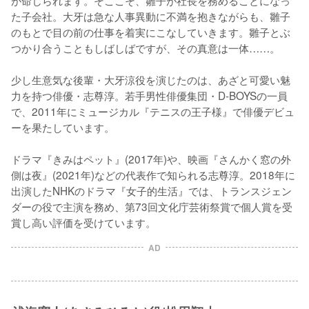
が命じられます。そここそ、雛子が社長を務めることになっ
た子会社。大牙は急な人事異動に不満を抱きながらも、雛子
のもとで目の前の仕事を着実にこなしていきます。雛子とぶ
つかり合うこともしばしばですが、その真意は一体……。

少し生意気な後輩・大牙涼役を演じたのは、あざと可愛い魅
力を持つ俳優・志尊淳。若手男性俳優集団・D-BOYSの一員
で、2011年にミュージカル『テニスの王子様』で俳優デビュ
ーを果たしています。

ドラマ『きみはペット』(2017年)や、映画『さんかく窓の外
側は夜』(2021年)などの代表作で知られる志尊淳。2018年に
出演したNHKのドラマ『女子的生活』では、トランスジェン
ダーの役で主演を務め、第73回文化庁芸術祭賞で個人賞を受
賞し高い評価を受けています。
AD