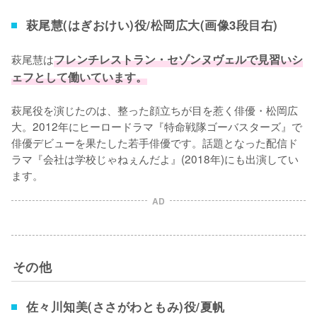
萩尾慧(はぎおけい)役/松岡広大(画像3段目右)
萩尾慧は
フレンチレストラン・セゾンヌヴェルで見習いシ
ェフとして働いています。
萩尾役を演じたのは、整った顔立ちが目を惹く俳優・松岡広
大。2012年にヒーロードラマ『特命戦隊ゴーバスターズ』で
俳優デビューを果たした若手俳優です。話題となった配信ド
ラマ『会社は学校じゃねぇんだよ』(2018年)にも出演してい
ます。
AD
その他
佐々川知美(ささがわともみ)役/夏帆