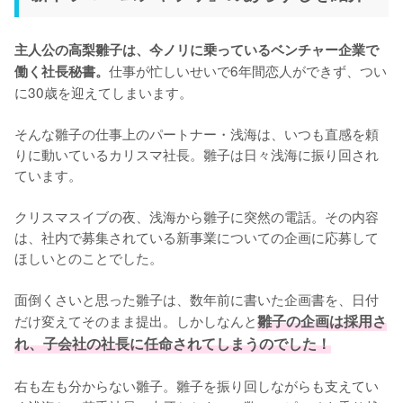
主人公の高梨雛子は、今ノリに乗っているベンチャー企業で
仕事が忙しいせいで6年間恋人ができず、つい
働く社長秘書。
に30歳を迎えてしまいます。

そんな雛子の仕事上のパートナー・浅海は、いつも直感を頼
りに動いているカリスマ社長。雛子は日々浅海に振り回され
ています。

クリスマスイブの夜、浅海から雛子に突然の電話。その内容
は、社内で募集されている新事業についての企画に応募して
ほしいとのことでした。

面倒くさいと思った雛子は、数年前に書いた企画書を、日付
だけ変えてそのまま提出。しかしなんと
雛子の企画は採用さ
れ、子会社の社長に任命されてしまうのでした！
右も左も分からない雛子。雛子を振り回しながらも支えてい