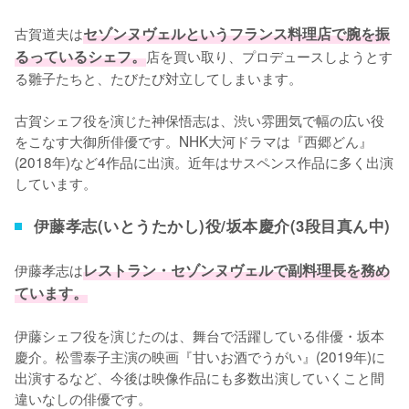
古賀道夫は
セゾンヌヴェルというフランス料理店で腕を振
るっているシェフ。
店を買い取り、プロデュースしようとす
る雛子たちと、たびたび対立してしまいます。

古賀シェフ役を演じた神保悟志は、渋い雰囲気で幅の広い役
をこなす大御所俳優です。NHK大河ドラマは『西郷どん』
(2018年)など4作品に出演。近年はサスペンス作品に多く出演
しています。
伊藤孝志(いとうたかし)役/坂本慶介(3段目真ん中)
伊藤孝志は
レストラン・セゾンヌヴェルで副料理長を務め
ています。
伊藤シェフ役を演じたのは、舞台で活躍している俳優・坂本
慶介。松雪泰子主演の映画『甘いお酒でうがい』(2019年)に
出演するなど、今後は映像作品にも多数出演していくこと間
違いなしの俳優です。