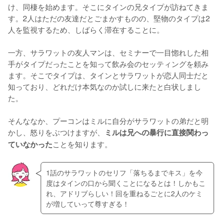
け、同棲を始めます。そこにタインの兄タイプが訪ねてきま
す。2人はただの友達だとごまかすものの、堅物のタイプは2
人を監視するため、しばらく滞在することに。

一方、サラワットの友人マンは、セミナーで一目惚れした相
手がタイプだったことを知って飲み会のセッティングを頼み
ます。そこでタイプは、タインとサラワットが恋人同士だと
知っており、どれだけ本気なのか試しに来たと白状しまし
た。

そんななか、プーコンはミルに自分がサラワットの弟だと明
かし、怒りをぶつけますが、
ミルは兄への暴行に直接関わっ
ことを知ります。
ていなかった
1話のサラワットのセリフ「落ちるまでキス」を今
度はタインの口から聞くことになるとは！しかもこ
れ、アドリブらしい！回を重ねるごとに2人のケミ
が増していって尊すぎる！