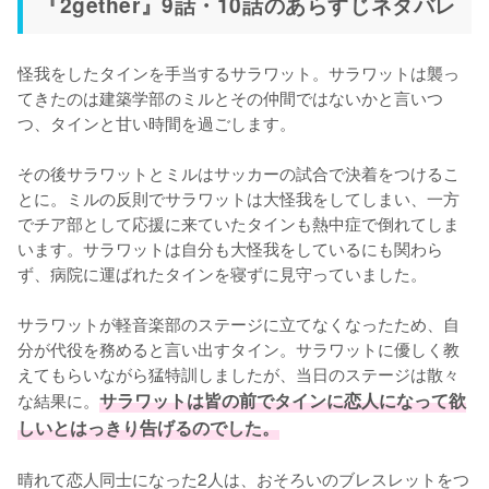
『2gether』9話・10話のあらすじネタバレ
怪我をしたタインを手当するサラワット。サラワットは襲っ
てきたのは建築学部のミルとその仲間ではないかと言いつ
つ、タインと甘い時間を過ごします。

その後サラワットとミルはサッカーの試合で決着をつけるこ
とに。ミルの反則でサラワットは大怪我をしてしまい、一方
でチア部として応援に来ていたタインも熱中症で倒れてしま
います。サラワットは自分も大怪我をしているにも関わら
ず、病院に運ばれたタインを寝ずに見守っていました。

サラワットが軽音楽部のステージに立てなくなったため、自
分が代役を務めると言い出すタイン。サラワットに優しく教
えてもらいながら猛特訓しましたが、当日のステージは散々
な結果に。
サラワットは皆の前でタインに恋人になって欲
しいとはっきり告げるのでした。
晴れて恋人同士になった2人は、おそろいのブレスレットをつ