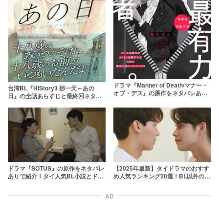
ドラマ『Manner of Death/マナー・
台湾BL『HIStory3 那一天～あの
オブ・デス』の原作をネタバレあり
日』の全話あらすじと最終回ネタバ
で紹介！法医学者×容疑者のタイBL
レ！ドラマの結末は？
ドラマ『SOTUS』の原作をネタバレ
【2025年最新】タイドラマのおすす
ありで紹介！タイ人気BL小説とドラ
め人気ランキング20選！BL以外の作
マとの違いは？
品も合わせて紹介
AD