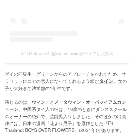
Win Metawin O.(@winmetawin)がシェアした投稿
ゲイの同級生・グリーンからのアプローチをかわすため、サ
ラワットにニセの恋人になってくれるよう頼む
タイン
。女の
子が大好きな法学部の1年生です。

演じるのは、
こと
ウィン
メータウィン・オーパッイアムカジ
。中国系タイ人の彼は、16歳のときにダンススクール
ョーン
のオーナーの紹介で、芸能界入りしました。そのほかの出演
作には、日本の漫画『花より男子』を原作とした『F4 
Thailand: BOYS OVER FLOWERS』(2021年)があります。