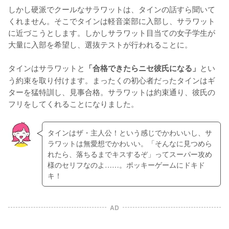
しかし硬派でクールなサラワットは、タインの話すら聞いて
くれません。そこでタインは軽音楽部に入部し、サラワット
に近づこうとします。しかしサラワット目当ての女子学生が
大量に入部を希望し、選抜テストが行われることに。

タインはサラワットと
とい
「合格できたらニセ彼氏になる」
う約束を取り付けます。まったくの初心者だったタインはギ
ターを猛特訓し、見事合格。サラワットは約束通り、彼氏の
フリをしてくれることになりました。
タインはザ・主人公！という感じでかわいいし、サ
ラワットは無愛想でかわいい。「そんなに見つめら
れたら、落ちるまでキスするぞ」ってスーパー攻め
様のセリフなのよ……。ポッキーゲームにドキド
キ！
AD