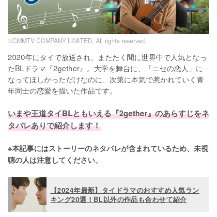
©GMMTV COMPANY LIMITED, All rights reserved.
2020年にタイで放送され、またたく間に世界中で人気となっ
たBLドラマ『2gether』。大学を舞台に、「ニセの恋人」に
なってほしかっただけなのに、次第に本気で惹かれていく青
年同士の恋愛を描いた作品です。

いまや王道タイBLともいえる『2gether』のあらすじをネ
タバレありで紹介します！
※本記事にはストーリーのネタバレが含まれているため、未視
聴の人は注意してください。
【2024年最新】タイドラマのおすすめ人気ラン
キング20選！BL以外の作品も合わせて紹介