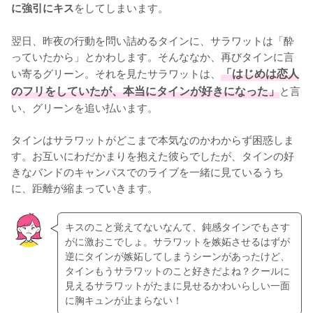
をしてしまいます。

に強引にキス
翌日、昨夜の行動を問い詰めるタインに、サラワットは「酔
っていたから」とかわします。そんななか、再びタインに言
い寄るグリーン。それを見たサラワットは、
「はじめは恋人
のフリをしていたが、本当にタインが好きになった」
と言
い、グリーンを追い払います。

タインはサラワットがどこまで本気なのかわからず困惑しま
す。お互いにわだかまりを抱えた彼らでしたが、タインの好
きなバンドのキャンパスでのライブを一緒に見ているうち
に、距離が縮まっていきます。
キスのこと覚えてないなんて、鈍感タインでもさす
がに激おこでしょ。サラワットを嫉妬させるはずが
逆にタインが嫉妬してしまうシーンがあったけど、
タインもうサラワットのこと好きだよね？クールに
見えるサラワットがたまに見せるかわいらしい一面
に胸キュンが止まらない！