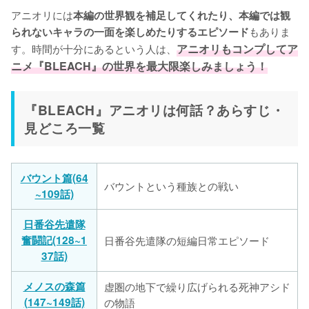
アニオリには
本編の世界観を補足してくれたり、本編では観
もありま
られないキャラの一面を楽しめたりするエピソード
す。時間が十分にあるという人は、
アニオリもコンプしてア
ニメ『BLEACH』の世界を最大限楽しみましょう！
『BLEACH』アニオリは何話？あらすじ・
見どころ一覧
バウント篇(64
バウントという種族との戦い
~109話)
日番谷先遣隊
奮闘記(128~1
日番谷先遣隊の短編日常エピソード
37話)
メノスの森篇
虚圏の地下で繰り広げられる死神アシド
(147~149話)
の物語