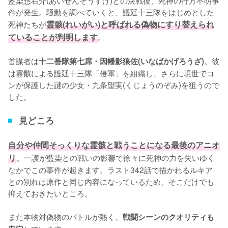
藍染惣右介(あいぜんそうすけ)との決戦後、死神の行方不明事
件が発生。騒動を調べていくと、護廷十三隊をはじめとした
死神たちが
霊骸(れいがい)と呼ばれる偽物にすり替えられ
ていることが判明します
。

首謀者は
。彼
十二番隊第七席・因幡影狼佐(いなばかげろうざ)
は霊骸による護廷十三隊「侵軍」を組織し、さらに現世でコ
ンが保護した謎の少女・九条望実(くじょうのぞみ)を狙うので
した。
見どころ
自分や仲間そっくりな霊骸と戦うことになる最後のアニオ
リ
。一護が藍染との戦いの影響で徐々に死神の力を失いゆく
なかでこの事件が起きます。ラスト342話で描かれるルキア
との別れは原作と同じ内容になっているため、そこだけでも
抑えておきたいところ。

また本物対偽物のバトルが熱く、
戦闘シーンのクオリティも