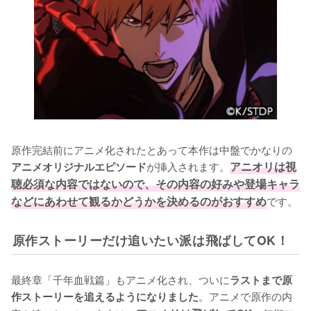
原作完結前にアニメ化されたとあって本作は中盤でかなりの
が挿入されます。
アニオリは視
アニメオリジナルエピソード
聴必須な内容ではないので、その内容の好みや登場キャラ
などにあわせて観るかどうかを決めるのがおすすめ
です。
原作ストーリーだけ追いたい派は飛ばしてOK！
最終章「千年血戦篇」もアニメ化され、ついに
ラストまで原
。アニメで原作の内
作ストーリーを追えるようになりました