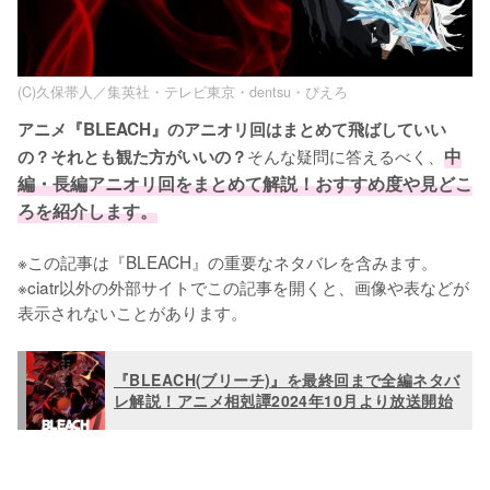
(C)久保帯人／集英社・テレビ東京・dentsu・ぴえろ
アニメ『BLEACH』のアニオリ回はまとめて飛ばしていい
そんな疑問に答えるべく、
中
の？それとも観た方がいいの？
編・長編アニオリ回をまとめて解説！おすすめ度や見どこ
ろを紹介します。
※この記事は『BLEACH』の重要なネタバレを含みます。

※ciatr以外の外部サイトでこの記事を開くと、画像や表などが
表示されないことがあります。
『BLEACH(ブリーチ)』を最終回まで全編ネタバ
レ解説！アニメ相剋譚2024年10月より放送開始