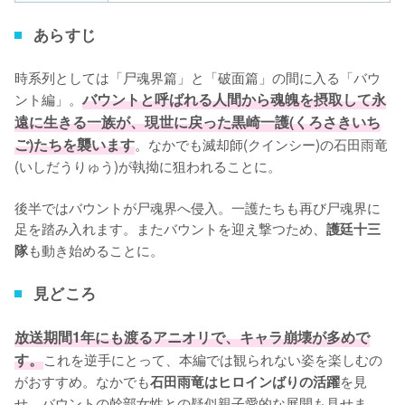
あらすじ
時系列としては「尸魂界篇」と「破面篇」の間に入る「バウ
ント編」。
バウントと呼ばれる人間から魂魄を摂取して永
遠に生きる一族が、現世に戻った黒崎一護(くろさきいち
ご)たちを襲います
。なかでも滅却師(クインシー)の石田雨竜
(いしだうりゅう)が執拗に狙われることに。

後半ではバウントが尸魂界へ侵入。一護たちも再び尸魂界に
足を踏み入れます。またバウントを迎え撃つため、
護廷十三
も動き始めることに。
隊
見どころ
放送期間1年にも渡るアニオリで、キャラ崩壊が多めで
す。
これを逆手にとって、本編では観られない姿を楽しむの
がおすすめ。なかでも
を見
石田雨竜はヒロインばりの活躍
せ、バウントの幹部女性との疑似親子愛的な展開も見せま