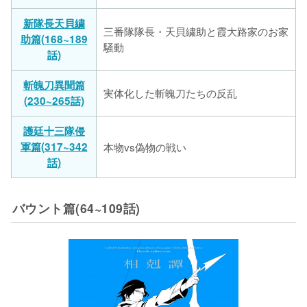
新隊長天貝繍
三番隊隊長・天貝繍助と霞大路家のお家
助篇(168~189
騒動
話)
斬魄刀異聞篇
実体化した斬魄刀たちの反乱
(230~265話)
護廷十三隊侵
軍篇(317~342
本物vs偽物の戦い
話)
バウント篇(64~109話)