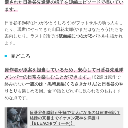
遣された日番谷先遣隊の様子を短編エピソードで描いてい
ます。
日番谷冬獅郎(ひつがやとうしろう)がフットサルの助っ人をし
たり、現世にやってきた山田花太郎(やまだはなたろう)たちを
案内したり。ラスト2話では
も描かれ
破面編につながるバトル
ます。
見どころ
原作者が原案を担当しているため、安心して日番谷先遣隊
メンバーの日常を楽しむことができます。
132話は原作で
絡みのない
一護の妹・黒崎夏梨(くろさきかりん)と日番谷のや
も楽しめる回。全10話とだれずに観られるのもおすす
りとり
めな点です。
日番谷冬獅郎が卍解で大人になるのは何巻何話？
結婚の真相までイケメン死神を深掘り
【BLEACH(ブリーチ)】