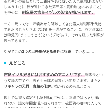
市丸ギンの後任として三番隊隊長に就いた天貝繍助(あまがい
しゅうすけ)、彼が連れてきた第三席・貴船理(きぶねまこと)
を中心に、
副隊長の吉良イヅルの苦悩が描かれます。
一方、現世では、尸魂界から避難してきた霞大路瑠璃千代(か
すみおおじるりちよ)の護衛を一護がすることに。霞大路家に
は獏爻刀(ばっこうとう)という刀があり、それを狙った刺客が
襲ってきます。

やがてこの
していき……。
2つの出来事がある事件に収束
見どころ
吉良イヅル好きにはおすすめのアニオリです。
副隊長とい
う立場の苦労や、護廷十三隊の日常が垣間見えます。また
オ
が描かれるのも見どころ。

リキャラの天貝、貴船の卍解
現世では霞大路家のお家騒動が中心に。本編ではあまり描か
れない一護の学園生活が観られます。破面篇の途中に入って