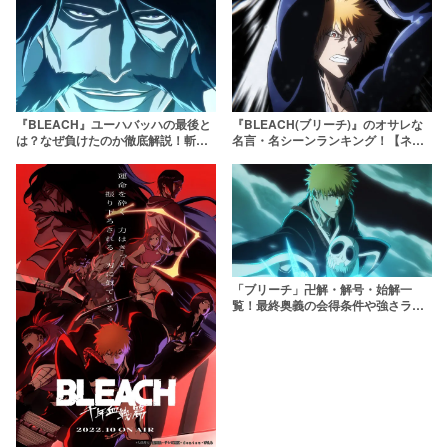
『BLEACH』ユーハバッハの最後と
『BLEACH(ブリーチ)』のオサレな
は？なぜ負けたのか徹底解説！斬月
名言・名シーンランキング！【ネタ
に斬られて死亡した？【ブリーチ】
迷言から心に響く感動シーンまで】
「ブリーチ」卍解・解号・始解一
覧！最終奥義の会得条件や強さラン
キングも