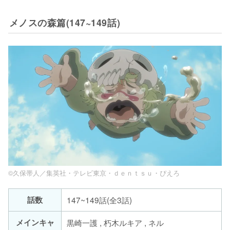
メノスの森篇(147~149話)
©久保帯人／集英社・テレビ東京・ｄｅｎｔｓｕ・ぴえろ
話数
147~149話(全3話)
メインキャ
黒崎一護 , 朽木ルキア , ネル