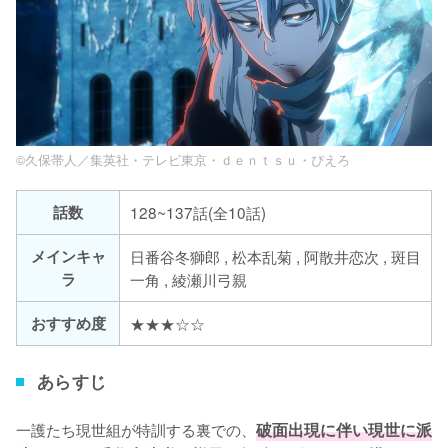
©久保帯人／集英社・テレビ東京・ｄｅｎｔｓｕ・ぴえろ
話数
128~137話(全10話)
メインキャ
日番谷冬獅郎 , 松本乱菊 , 阿散井恋次 , 斑目
ラ
一角 , 綾瀬川弓親
おすすめ度
★★★☆☆
あらすじ
一護たち現世組が特訓する裏での、
破面出現に伴い現世に派