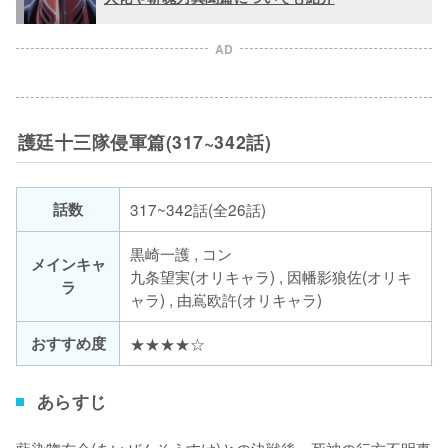
AD
護廷十三隊侵軍篇(317~342話)
話数
317~342話(全26話)
黒崎一護 , コン
メインキャ
九条望実(オリキャラ) , 因幡影狼佐(オリキ
ラ
ャラ) , 由嶌欧許(オリキャラ)
おすすめ度
★★★★☆
あらすじ