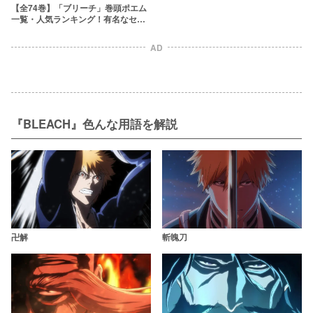
【全74巻】「ブリーチ」巻頭ポエム
一覧・人気ランキング！有名なセリ
フからマイナーなものまで解説&感
想
AD
『BLEACH』色んな用語を解説
卍解
斬魄刀