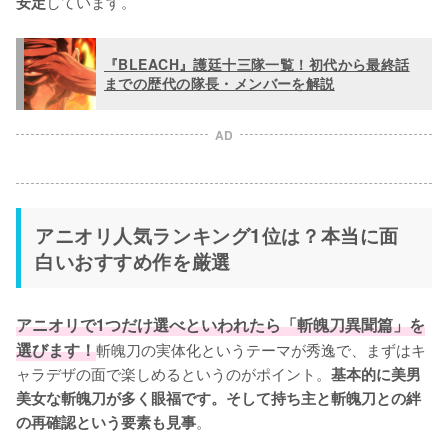
しています。
安定
『BLEACH』護廷十三隊一覧！初代から最終話
までの歴代の隊長・メンバーを解説
AD
アニオリ人気ランキング1位は？本当に面
白いおすすめ作を厳選
アニオリで1つだけ選べといわれたら「斬魄刀異聞篇」を
選びます！
斬魄刀の実体化というテーマが秀逸で、まずはキ
ャラデザの面で楽しめるというのがポイント。
基本的に美男
美女な斬魄刀が多く眼福です。そして持ち主と斬魄刀との絆
。

の再確認という要素も見事