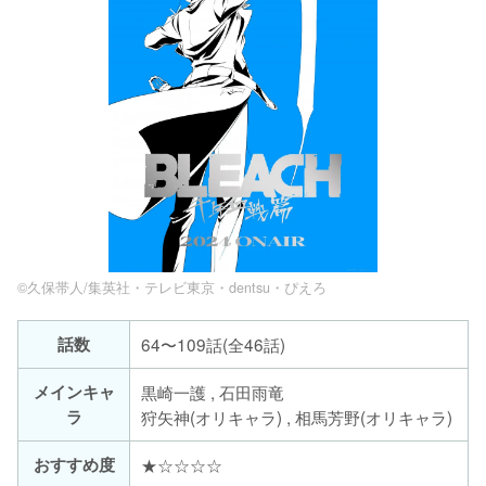
©久保帯人/集英社・テレビ東京・dentsu・ぴえろ
話数
64〜109話(全46話)
メインキャ
黒崎一護 , 石田雨竜
ラ
狩矢神(オリキャラ) , 相馬芳野(オリキャラ)
おすすめ度
★☆☆☆☆