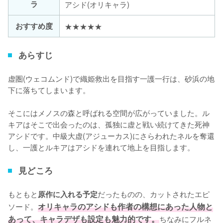
ラ
アシド(オリキャラ)
おすすめ度
★★★★★
あらすじ
虚圏(ウェコムンド)で織姫救出を目指す一護一行は、砂浜の地
下に落ちてしまいます。

そこにはメノスの森と呼ばれる空間が広がっていました。ル
キアはそこで出会ったのは、孤独に虚と戦い続けてきた死神
アシドです。中級大虚(アジューカス)にさらわれたネルを奪還
し、一護とルキアはアシドを連れて地上を目指します。
見どころ
もともと
だったものの、カットされたエピ
原作に入れる予定
ソード。
オリキャラのアシドも作者の構想にあった人物と
あって、キャラデザも設定も魅力的です。
ちなみにフルネ