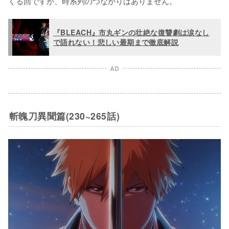
くる回ですが、時系列のつながりはありません。
『BLEACH』市丸ギンの壮絶な復讐劇は涙なし
で語れない！悲しい最期まで徹底解説
AD
斬魄刀異聞篇(230~265話)