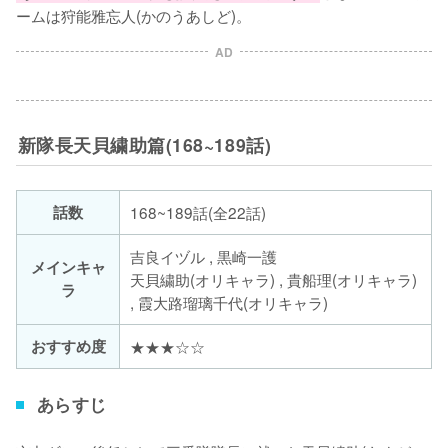
ームは狩能雅忘人(かのうあしど)。
AD
新隊長天貝繍助篇(168~189話)
話数
168~189話(全22話)
吉良イヅル , 黒崎一護
メインキャ
天貝繍助(オリキャラ) , 貴船理(オリキャラ)
ラ
, 霞大路瑠璃千代(オリキャラ)
おすすめ度
★★★☆☆
あらすじ