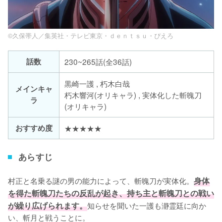
©久保帯人／集英社・テレビ東京・ｄｅｎｔｓｕ・ぴえろ
話数
230~265話(全36話)
黒崎一護 , 朽木白哉
メインキャ
朽木響河(オリキャラ) , 実体化した斬魄刀
ラ
(オリキャラ)
おすすめ度
★★★★★
あらすじ
村正と名乗る謎の男の能力によって、斬魄刀が実体化。
身体
を得た斬魄刀たちの反乱が起き、持ち主と斬魄刀との戦い
が繰り広げられます。
知らせを聞いた一護も瀞霊廷に向か
い、斬月と戦うことに。
