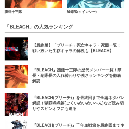
護廷十三隊
滅却師(クインシー)
「BLEACH」の人気ランキング
【最終版】「ブリーチ」死亡キャラ・死因一覧！
戦い抜いた生存キャラの解説も【BLEACH】
『BLEACH』護廷十三隊の歴代メンバー一覧！隊
長・副隊長の入れ替わりや強さランキングを徹底
解説
『BLEACH(ブリーチ)』を最終回まで全編ネタバレ
解説！獄頤鳴鳴篇(ごくいめいめいへん)など読み切
りやスピンオフにも迫る
『BLEACH(ブリーチ)』千年血戦篇を最終回までネ