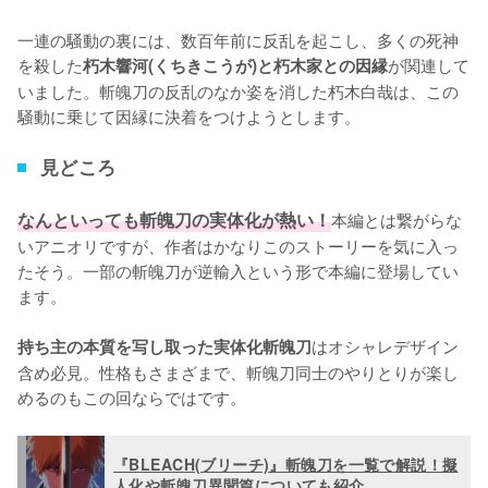
一連の騒動の裏には、数百年前に反乱を起こし、多くの死神
を殺した
が関連して
朽木響河(くちきこうが)と朽木家との因縁
いました。斬魄刀の反乱のなか姿を消した朽木白哉は、この
騒動に乗じて因縁に決着をつけようとします。
見どころ
なんといっても斬魄刀の実体化が熱い！
本編とは繋がらな
いアニオリですが、作者はかなりこのストーリーを気に入っ
たそう。一部の斬魄刀が逆輸入という形で本編に登場してい
ます。

はオシャレデザイン
持ち主の本質を写し取った実体化斬魄刀
含め必見。性格もさまざまで、斬魄刀同士のやりとりが楽し
めるのもこの回ならではです。
『BLEACH(ブリーチ)』斬魄刀を一覧で解説！擬
人化や斬魄刀異聞篇についても紹介