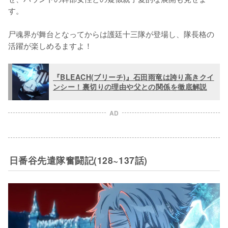
す。

尸魂界が舞台となってからは護廷十三隊が登場し、隊長格の
活躍が楽しめるますよ！
『BLEACH(ブリーチ)』石田雨竜は誇り高きクイ
ンシー！裏切りの理由や父との関係を徹底解説
AD
日番谷先遣隊奮闘記(128~137話)