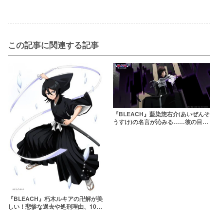
この記事に関連する記事
『BLEACH』藍染惣右介(あいぜんそ
うすけ)の名言が沁みる……彼の目的
と最後を解説
『BLEACH』朽木ルキアの卍解が美
しい！悲惨な過去や処刑理由、10年
後の結婚も解説