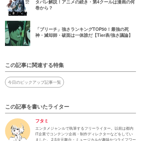
タバレ解説！アニメの続き・第4クールは漫画の何
巻から？
「ブリーチ」強さランキングTOP50！最強の死
神・滅却師・破面は一体誰だ【Tier表/強さ議論】
この記事に関連する特集
今日のピックアップ記事一覧
この記事を書いたライター
フタミ
エンタメジャンルで執筆するフリーライター。以前は都内
IT企業でコンテンツ企画・制作ディレクターなどをしてい
ました。 2.5次元舞台・ミュージカルが趣味かつライフワー