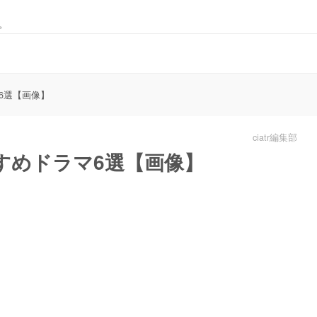
。
6選【画像】
ciatr編集部
すめドラマ6選【画像】
L
o
a
d
e
d
:
1