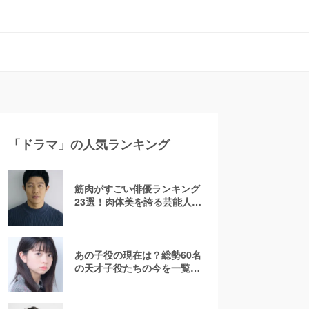
「ドラマ」の人気ランキング
筋肉がすごい俳優ランキング
23選！肉体美を誇る芸能人を
若手からおじさんまで紹介
【2026最新】
あの子役の現在は？総勢60名
の天才子役たちの今を一覧で
紹介！【2025年最新】