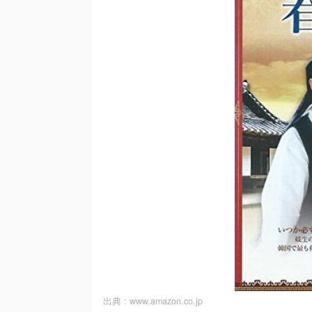
出典 :
www.amazon.co.jp