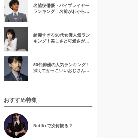
名脇役俳優・バイプレイヤー
ランキング！名前がわからな
いあの人は何位？刑事ドラマ
でみたことのある彼ら
綺麗すぎる50代女優人気ラン
キング！美しさと可愛さが魅
力的【2026最新】
50代俳優の人気ランキング！
渋くてかっこいいおじさん俳
優の虜に【2026最新版】
おすすめ特集
Netflixで次何観る？