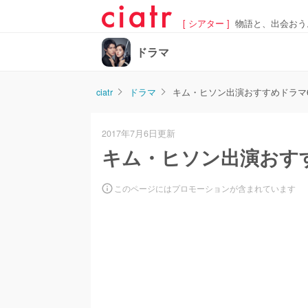
[ シアター ]
物語と、出会おう
ドラマ
ciatr
ドラマ
キム・ヒソン出演おすすめドラマ
2017年7月6日更新
キム・ヒソン出演おす
このページにはプロモーションが含まれています
/
U
n
m
u
t
e