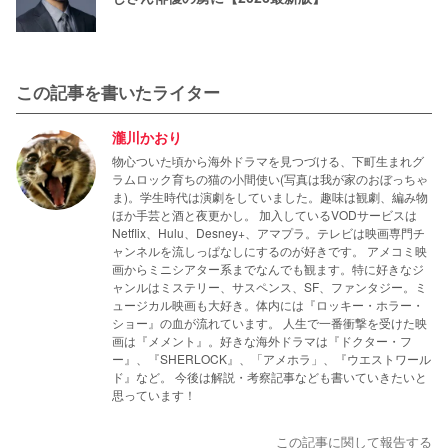
この記事を書いたライター
瀧川かおり
物心ついた頃から海外ドラマを見つづける、下町生まれグ
ラムロック育ちの猫の小間使い(写真は我が家のおぼっちゃ
ま)。学生時代は演劇をしていました。趣味は観劇、編み物
ほか手芸と酒と夜更かし。 加入しているVODサービスは
Netflix、Hulu、Desney+、アマプラ。テレビは映画専門チ
ャンネルを流しっぱなしにするのが好きです。 アメコミ映
画からミニシアター系までなんでも観ます。特に好きなジ
ャンルはミステリー、サスペンス、SF、ファンタジー。ミ
ュージカル映画も大好き。体内には『ロッキー・ホラー・
ショー』の血が流れています。 人生で一番衝撃を受けた映
画は『メメント』。好きな海外ドラマは『ドクター・フ
ー』、『SHERLOCK』、「アメホラ」、『ウエストワール
ド』など。 今後は解説・考察記事なども書いていきたいと
思っています！
この記事に関して報告する