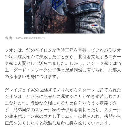
出典 :
www.amazon.com
シオンは、父のベイロンが当時王座を掌握していたバラシオ
ン家に謀反を企て失敗したことから、北部を支配するスター
ク家に人質として送られました。しかし、スターク家では当
主エダード・スタークの子供と兄弟同然に育てられ、北部人
のふるまいを身につけます。

グレイジョイ家の世継ぎでありながらスタークに育てられた
シオンは、どちらにも完全に属することができず苦しむこと
になります。微妙な立場にあるため自分をうまく定義でき
ず、兄弟同然のスターク家の子供達を裏切ったり、スターク
の旗主ボルトン家の落とし子ラムジーに捕らわれ、拷問から
正気を失くしたりと残酷な運命に身を投じていきます。
