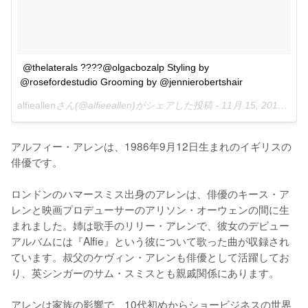
@thelaterals ????@olgacbozalp Styling by 
@rosefordestudio Grooming by @jennierobertshair
alfieallen
さん(@alfieeallen)がシェアした投稿 -
11月 15, 2016 at 9:19午前 PST
アルフィー・アレンは、1986年9月12日生まれのイギリスの
俳優です。

ロンドンのハマースミス出身のアレンは、俳優のキース・ア
レンと映画プロデューサーのアリソン・オーウェンの間に生
まれました。姉は歌手のリリー・アレンで、彼女のデビュー
アルバムには『Alfie』という彼について歌った曲が収録され
ています。叔父のケヴィン・アレンも俳優として活躍してお
り、英シンガーのサム・スミスとも親戚関係にあります。

アレンは家族の影響で、10代初めからショービジネスの世界