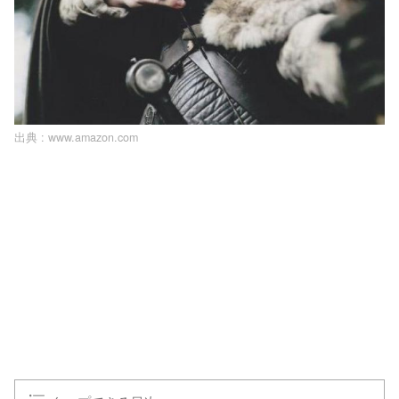
出典 :
www.amazon.com
L
o
/
U
a
n
d
m
e
u
d
t
:
e
1
0
0
.
0
0
%