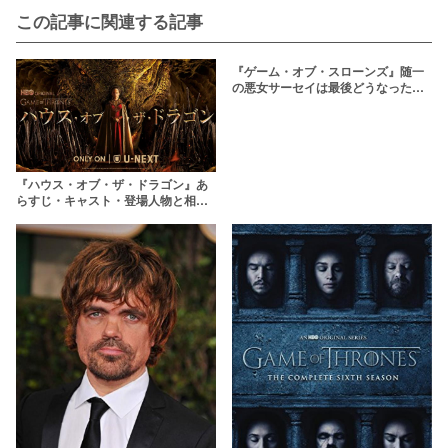
この記事に関連する記事
『ゲーム・オブ・スローンズ』随一
の悪女サーセイは最後どうなった？
【ネタバレ注意！】
『ハウス・オブ・ザ・ドラゴン』あ
らすじ・キャスト・登場人物と相関
図 GOTとの関係も