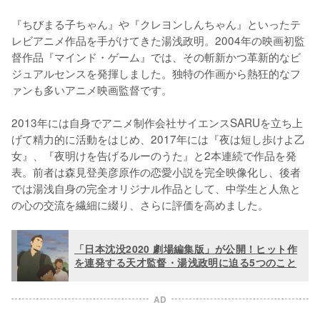
『ちびまる子ちゃん』や『クレヨンしんちゃん』といったテ
レビアニメ作品を手がけてきた湯浅政明。2004年の映画初監
督作品『マインド・ゲーム』では、その斬新かつ革新的なビ
ジュアルセンスを発揮しました。独特の作画から熱狂的なフ
ァンも多いアニメ映画監督です。

2013年には自身でアニメ制作会社サイエンスSARUを立ち上
げて精力的に活動をはじめ、2017年には『夜は短し歩けよ乙
女』、『夜明けを告げるルーのうた』と2本連続で作品を発
表。前者は森見登美彦原作の恋愛小説を完全映像化し、後者
では湯浅自身の完全オリジナル作品として、中学生と人魚と
の心の交流を繊細に綴り、さらに評価を高めました。
「日本沈没2020 劇場編集版」が公開！ヒット作
を連発する天才監督・湯浅政明に迫る5つのこと
AD