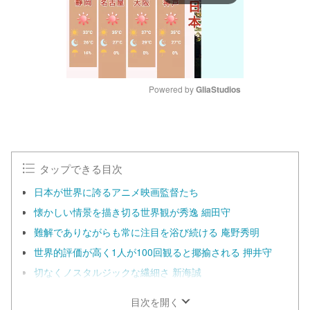
Powered by 
GliaStudios
M
u
t
e
タップできる目次
日本が世界に誇るアニメ映画監督たち
懐かしい情景を描き切る世界観が秀逸 細田守
難解でありながらも常に注目を浴び続ける 庵野秀明
世界的評価が高く1人が100回観ると揶揄される 押井守
切なくノスタルジックな繊細さ 新海誠
目次を開く