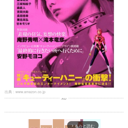
出典 :
www.amazon.co.jp
AD
もっと読む
arrow_forward_ios