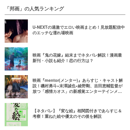
「邦画」の人気ランキング
U-NEXTの過激でエロい映画まとめ！見放題配信中
のエッチな濡れ場映画
映画『鬼の花嫁』結末までネタバレ解説！漫画最
新刊・小説も紹介！恋の行方は？
映画『mentor(メンター)』あらすじ・キャスト解
説！磯村勇斗×末澤誠也×綾野剛、吉田恵輔監督が
放つ「感情カオス」の新感覚エンターテインメン
ト
【ネタバレ】『変な絵』相関図付きであらすじ＆
考察！重ねた絵や優太のその後を解説