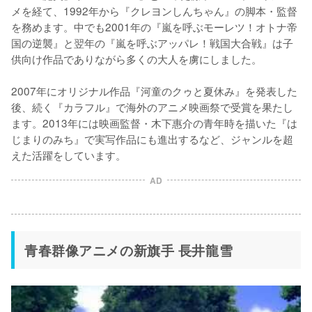
メを経て、1992年から『クレヨンしんちゃん』の脚本・監督
を務めます。中でも2001年の『嵐を呼ぶモーレツ！オトナ帝
国の逆襲』と翌年の『嵐を呼ぶアッパレ！戦国大合戦』は子
供向け作品でありながら多くの大人を虜にしました。

2007年にオリジナル作品『河童のクゥと夏休み』を発表した
後、続く『カラフル』で海外のアニメ映画祭で受賞を果たし
ます。2013年には映画監督・木下惠介の青年時を描いた『は
じまりのみち』で実写作品にも進出するなど、ジャンルを超
えた活躍をしています。
AD
青春群像アニメの新旗手 長井龍雪