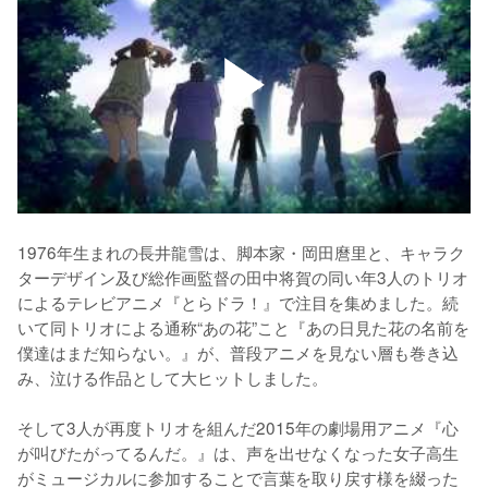
1976年生まれの長井龍雪は、脚本家・岡田麿里と、キャラク
ターデザイン及び総作画監督の田中将賀の同い年3人のトリオ
によるテレビアニメ『とらドラ！』で注目を集めました。続
いて同トリオによる通称“あの花”こと『あの日見た花の名前を
僕達はまだ知らない。』が、普段アニメを見ない層も巻き込
み、泣ける作品として大ヒットしました。

そして3人が再度トリオを組んだ2015年の劇場用アニメ『心
が叫びたがってるんだ。』は、声を出せなくなった女子高生
がミュージカルに参加することで言葉を取り戻す様を綴った