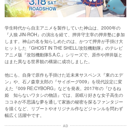
学生時代から自主アニメを製作していた神山は、2000年の
『人狼 JIN-ROH』の演出を経て、押井守主宰の押井塾に参加
します。神山の名を知らしめたのは、かつて押井が手掛け大
ヒットした『GHOST IN THE SHELL/攻殻機動隊』のテレビ
アニメ版『攻殻機動隊S.A.C.』シリーズで、原作や押井版と
はまた異なる世界観の構築に成功しました。

他にも、自身で原作も手掛けた近未来サスペンス『東のエデ
ン』や、石ノ森章太郎の『サイボーグ009』を現代設定に変
えた『009 RE:CYBORG』などを発表。2017年の『ひるね
姫　知らないワタシの物語』では、居眠り好きな女子高生の
ココネが不思議な夢を通して家族の秘密を探るファンタジー
を描くなど、リブートやオリジナル作などジャンルを問わず
幅広く活躍中です。
AD