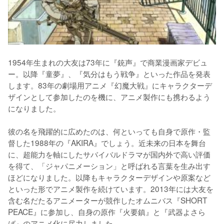
1954年生まれの大友は73年に『銃声』で商業漫画家デビュ
ー。以降『童夢』、『気分はもう戦争』といった作品を発表
します。83年の劇場用アニメ『幻魔大戦』にキャラクターデ
ザインとして参加したのを機に、アニメ製作にも携わるよう
になりました。

彼の名を飛躍的に広めたのは、何といっても自身で原作・監
督した1988年の『AKIRA』でしょう。近未来の日本を舞台
に、超能力を軸にしたサバイバルドラマが国内外で高い評価
を得て、「ジャパニメーション」と呼ばれる言葉を生み出す
ほどになりました。以降もキャラクターデザインや原案など
といった形でアニメ製作を続けています。2013年には大友を
含む名だたるアニメーターが競作したオムニバス『SHORT 
PEACE』に参加し、自身の原作『火要鎮』と『武器よさら
ば』のアニメ化に尽力しました。