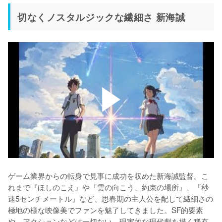
切なくノスタルジックな繊細さ 新海誠
ゲーム業界からの転身で見事に成功を収めた新海誠監督。こ
れまで『ほしのこえ』や『雲の向こう、約束の場所』、『秒
速5センチメートル』など、思春期の主人公を配して繊細さの
極地の様な映像美でファンを魅了してきました。SF的要素
や、アクションなどは一切ない、現実的な現代劇を描く稀有