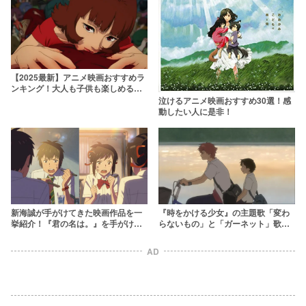
【2025最新】アニメ映画おすすめラ
ンキング！大人も子供も楽しめる最
新作から隠れた名作まで
泣けるアニメ映画おすすめ30選！感
動したい人に是非！
新海誠が手がけてきた映画作品を一
『時をかける少女』の主題歌「変わ
挙紹介！『君の名は。』を手がける
らないもの」と「ガーネット」歌詞
までの軌跡を振り返ろう
の意味を考察！劇中曲一覧も【時か
け】
AD