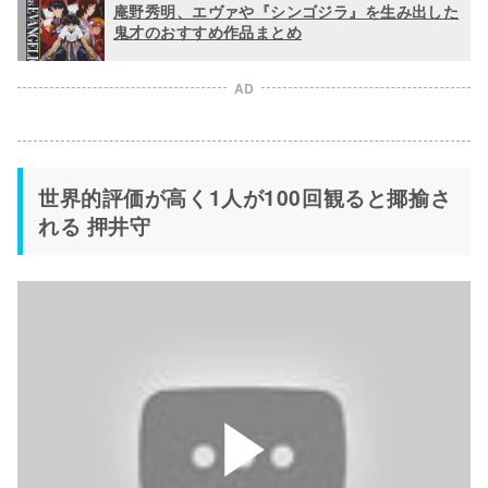
庵野秀明、エヴァや『シンゴジラ』を生み出した
鬼才のおすすめ作品まとめ
AD
世界的評価が高く1人が100回観ると揶揄さ
れる 押井守