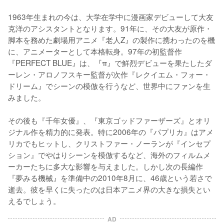
1963年生まれの今は、大学在学中に漫画家デビューして大友
克洋のアシスタントとなります。91年に、その大友が原作・
脚本を務めた劇場用アニメ『老人Z』の製作に携わったのを機
に、アニメーターとして本格転身。97年の初監督作
『PERFECT BLUE』は、『π』で鮮烈デビューを果たしたダ
ーレン・アロノフスキー監督が次作『レクイエム・フォー・
ドリーム』でシーンの模倣を行うなど、世界中にファンを生
みました。

その後も『千年女優』、『東京ゴッドファーザーズ』とオリ
ジナル作を精力的に発表。特に2006年の『パプリカ』はアメ
リカでもヒットし、クリストファー・ノーランが『インセプ
ション』でやはりシーンを模倣するなど、海外のフィルムメ
ーカーたちに多大な影響を与えました。しかし次の長編作
『夢みる機械』を準備中の2010年8月に、46歳という若さで
逝去。彼を早くに失ったのは日本アニメ界の大きな損失とい
えるでしょう。
AD