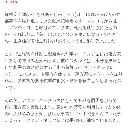
9, 2016
片桐安十郎(かたぎりあんじゅうろう)は、12歳から殺人や強
姦事件を繰り返してきた凶悪犯罪者です。マスコミからは
「アンジェロ」と呼ばれています。死刑を執行されたもの
の、それ以前に「矢」の力でスタンド使いになっていたた
め、生き延びて杜王町(もりおうちょう)に潜んでいました。

コンビニ強盗を仗助に邪魔された事で、アンジェロは東方家
に対して逆恨みを始めます。彼のスタンドは、水分を媒体と
して相手の体に侵入する「水の首飾り(アクア・ネックレ
ス)」。このスタンド能力を使って、東方家にスタンドを送り
込み、警察官である仗助の祖父・良平を殺害してしまったの
です。

その後、アクア・ネックレスにとって有利な雨天を狙って、
再び東方家を襲撃します。家の中の蒸気を利用して仗助の体
内に入り込みますが、仗助が事前にゴム手袋を飲んでいた事
によって、アクア・ネックレスは手袋内に捕獲されました。
