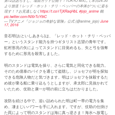
第12話あらすじ、場面カット公開ィ！TOKYO MXにて本日24:30
より放送！レッド・ホット・チリ・ペッパーの本体がついに姿を
現す！？お見逃しなく
https://t.co/rTjXRaqHbL
#jojo_anime
 鶴 
pic.twitter.com/NXirTcY9iC
— TVアニメ『ジョジョの奇妙な冒険』公式 (@anime_jojo)
June
17, 2016
音石明(おといしあきら)は、「レッド・ホット・チリ・ペッパ
ー」というスタンド能力を持つギタリスト志望の青年です。
虹村形兆の矢によってスタンドに目覚めるも、矢と弓を強奪
するために形兆を殺害しました。

明のスタンドは電気を操り、さらに電気と同化できる能力。
そのため億泰のバイクを通じて盗聴し、ジョセフが明を探知
できる危険人物だと気づきます。明はジョセフを抹殺するた
め彼が乗る船に乗り込もうとしますが、承太郎に見抜かれて
いたため、仗助と康一が明の前に立ちはだかりました。

攻防を続ける中で、追い詰められた明は町一帯の電力を集
め、凄まじいパワーを手に入れます。ですが、仗助の仕掛け
た罠によって明のスタンドは海に真っ逆さま！海水へ放電し