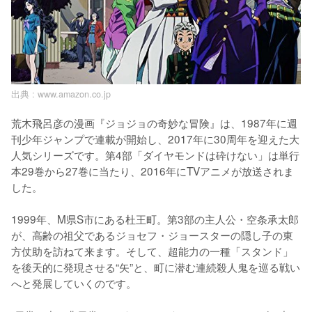
出典 :
www.amazon.co.jp
荒木飛呂彦の漫画『ジョジョの奇妙な冒険』は、1987年に週
刊少年ジャンプで連載が開始し、2017年に30周年を迎えた大
人気シリーズです。第4部「ダイヤモンドは砕けない」は単行
本29巻から27巻に当たり、2016年にTVアニメが放送されま
した。

1999年、M県S市にある杜王町。第3部の主人公・空条承太郎
が、高齢の祖父であるジョセフ・ジョースターの隠し子の東
方仗助を訪ねて来ます。そして、超能力の一種「スタンド」
を後天的に発現させる“矢”と、町に潜む連続殺人鬼を巡る戦い
へと発展していくのです。
