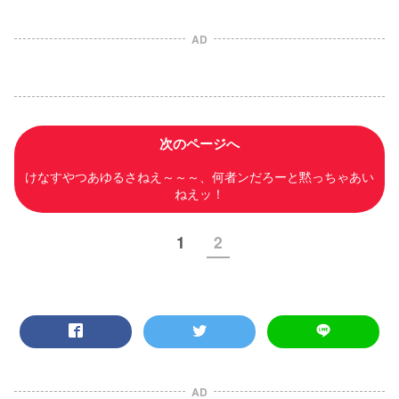
AD
次のページへ
けなすやつあゆるさねえ～～～、何者ンだろーと黙っちゃあい
ねえッ！
1
2
AD