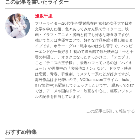
この記事を書いたライター
逢坂千里
フリーライター/20代後半/愛媛県在住 京都の女子大で日本
文学を学んだ後、色々あってみかん県でライターに。映
画・ドラマ・アニメ・漫画と何でも好きな雑食系ですが、
強いて言えば声優マニアで、好きな作品を繰り返し観るタ
イプです。ホラー・グロ・戦争ものは少し苦手で、ハッピ
ーエンドが一番好き！ 初めて映画館で観た映画は『千と千
尋の神隠し』。オタクになったきっかけは、「テニプリ」
こと『テニスの王子様』、最近ハマっているのは『ハイキ
ュー‼』や再燃中の『名探偵コナン』など。 ドラマ・映画
は恋愛、青春、群像劇、ミステリー系などが好きですが、
海外作品はまだ疎いので、VOD(amazonプライム、hulu、
dTV契約中)も駆使してチェックしたいです。 縁あってciatr
では、アニメや国内ドラマ・映画を中心に、幅広いジャン
ルの記事を担当しています。
この記事に関して報告する
おすすめ特集