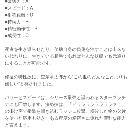
■破壊力：A

■スピード：A

■射程距離：D

■持続力：B

■精密動作性：B

■成長性：C

死者を生き返らせたり、仗助自身の負傷を治すことは出来な
い代わりに、生きている相手であればどんな状態でも元通り
にすることが可能です。

修復の特性故に、空条承太郎から“この世のどんなことよりも
優しい”と称されました。

パワーとスピードは、シリーズ最強と謳われるスタープラチ
ナにも匹敵します。決め技は、「ドララララララララァ！」
の掛け声で拳撃を叩き込むラッシュ攻撃。粉砕した物の欠片
を使った応用も効き、ある程度の精密さに優れた便利な能力
と言えます。
