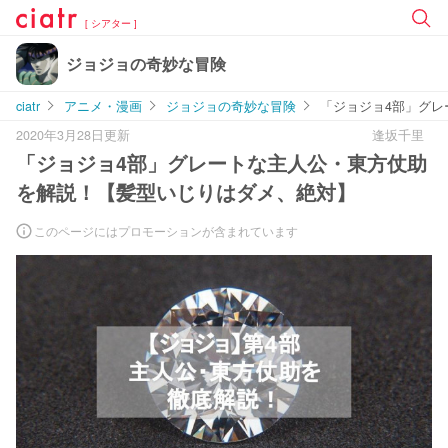
[ シアター ]
ジョジョの奇妙な冒険
ciatr
アニメ・漫画
ジョジョの奇妙な冒険
「ジョジョ4部」グ
2020年3月28日更新
逢坂千里
「ジョジョ4部」グレートな主人公・東方仗助
を解説！【髪型いじりはダメ、絶対】
このページにはプロモーションが含まれています