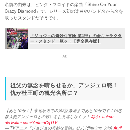
名前の由来は、ピンク・フロイドの楽曲「Shine On Your 
Crazy Diamond」で、シリーズ初の楽曲やバンド名から名を
取ったスタンドだそうです。
『ジョジョの奇妙な冒険 第4部』の全キャラクタ
ー・スタンド一覧ッ！【完全保存版】
AD
祖父の無念を晴らせるか、アンジェロ戦！
仇が杜王町の観光名所に？
【あと10分！】東北放送での第2話放送まであと10分です！凶悪
殺人犯アンジェロとの戦いをお見逃しなくッ！ 
#jojo_anime
pic.twitter.com/YmfmdCqTLV
— TVアニメ『ジョジョの奇妙な冒険』公式 (@anime_jojo)
April