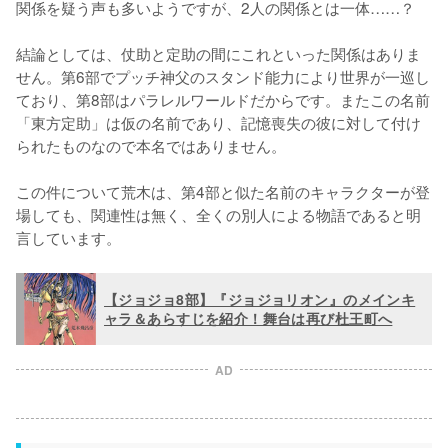
関係を疑う声も多いようですが、2人の関係とは一体……？

結論としては、仗助と定助の間にこれといった関係はありま
せん。第6部でプッチ神父のスタンド能力により世界が一巡し
ており、第8部はパラレルワールドだからです。またこの名前
「東方定助」は仮の名前であり、記憶喪失の彼に対して付け
られたものなので本名ではありません。

この件について荒木は、第4部と似た名前のキャラクターが登
場しても、関連性は無く、全くの別人による物語であると明
言しています。
【ジョジョ8部】『ジョジョリオン』のメインキ
ャラ＆あらすじを紹介！舞台は再び杜王町へ
AD