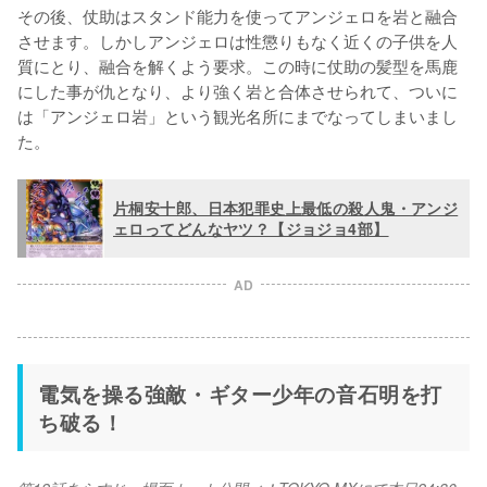
その後、仗助はスタンド能力を使ってアンジェロを岩と融合
させます。しかしアンジェロは性懲りもなく近くの子供を人
質にとり、融合を解くよう要求。この時に仗助の髪型を馬鹿
にした事が仇となり、より強く岩と合体させられて、ついに
は「アンジェロ岩」という観光名所にまでなってしまいまし
た。
片桐安十郎、日本犯罪史上最低の殺人鬼・アンジ
ェロってどんなヤツ？【ジョジョ4部】
AD
電気を操る強敵・ギター少年の音石明を打
ち破る！