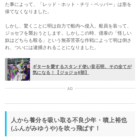
た事によって、「レッド・ホット・チリ・ペッパー」は形を
保てなくなりました。

しかし、驚くことに明は自力で船内へ侵入。船員を装って、
ジョセフを襲おうとします。しかしこの時、億泰の「怪しい
奴はどちらも殴る」という無茶苦茶な作戦によって明は倒さ
れ、ついには逮捕されることになりました。
ギターを愛するスタンド使い音石明、その全てが
気になる！【ジョジョ4部】
AD
人から養分を吸い取る不良少年・噴上裕也
(ふんがみゆうや)を吹っ飛ばす！