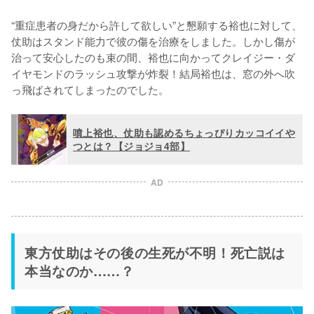
“重症患者の身だから許して欲しい”と懇願する裕也に対して、
仗助はスタンド能力で彼の傷を治療をしました。しかし傷が
治って安心したのも束の間、裕也に向かってクレイジー・ダ
イヤモンドのラッシュ攻撃が炸裂！結局裕也は、窓の外へ吹
っ飛ばされてしまったのでした。
噴上裕也、仗助も認めるちょっぴりカッコイイや
つとは？【ジョジョ4部】
AD
東方仗助はその後の生死が不明！死亡説は
本当なのか……？