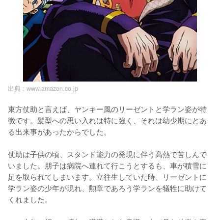
出典 :
www.amazon.co.jp
東方仗助と言えば、ヤンキー風のリーゼントと学ラン姿が特
徴です。髪型への思い入れは特に強く、それは幼少期にとあ
る出来事があったからでした。

仗助は子供の頃、スタンド能力の発現に伴う高熱で苦しんで
いました。朋子は病院へ連れて行こうとするも、車が積雪に
足を取られてしまいます。立往生していた時、リーゼントに
学ラン姿の少年が現れ、勲章であろう学ランを犠牲に助けて
くれました。
