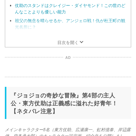
仗助のスタンドはクレイジー・ダイヤモンド！この世のど
んなことよりも優しい能力
祖父の無念を晴らせるか、アンジェロ戦！仇が杜王町の観
光名所に？
電気を操る強敵・ギター少年の音石明を打ち破る！
目次を開く
AD
『ジョジョの奇妙な冒険』第4部の主人
公・東方仗助は正義感に溢れた好青年！
【ネタバレ注意】
メインキャラクター5名（東方仗助、広瀬康一、虹村億泰、岸辺露
伴、空条承太郎）のキャラクター設定画、紹介文を公開しまし