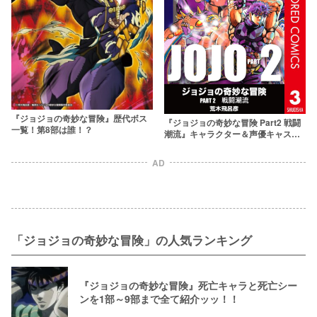
『ジョジョの奇妙な冒険』歴代ボス
『ジョジョの奇妙な冒険 Part2 戦闘
一覧！第8部は誰！？
潮流』キャラクター＆声優キャスト
を一挙紹介！
AD
「ジョジョの奇妙な冒険」の人気ランキング
『ジョジョの奇妙な冒険』死亡キャラと死亡シー
ンを1部～9部まで全て紹介ッッ！！