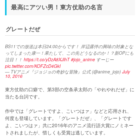
最高にアツい男！東方仗助の名言
グレートだぜ
BS11での放送は本日24:00からです！ 岸辺露伴の興味の対象とな
ってしまった康一！果たして、この先どうなるのか！？新OPにも
注目！！ 
https://t.co/yDzA8XJlhT
#jojo_anime
 すーじー 
pic.twitter.com/KOFZcD4GkI
— TVアニメ『ジョジョの奇妙な冒険』公式 (@anime_jojo)
July
10, 2016
東方仗助の口癖で、第3部の空条承太郎の「やれやれだぜ」に
当たる台詞です。

作中では「グレートですよ、こいつはァ」などと応用され、
何度も登場しています。「グレートだぜ」、「グレートです
よ、こいつはァ」共に2016年のアニメ流行語大賞にノミネー
トされましたが、惜しくも受賞は逃しています。