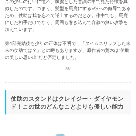
この少年の行いに憧れ、朦朧とした意識の中で見た特徴を真
似したのです。つまり、髪型を馬鹿にする=彼への侮辱である
ため、仗助は我を忘れて逆上するのだとか。作中でも、馬鹿
にした相手だけでなく、周囲も巻き込んで容赦の無い攻撃を
加えています。

第4部完結後も少年の正体は不明で、「タイムスリップした未
来の仗助では？」との噂もありますが、原作者の荒木は“仗助
の美しい思い出”だと否定しました。
AD
仗助のスタンドはクレイジー・ダイヤモン
ド！この世のどんなことよりも優しい能力