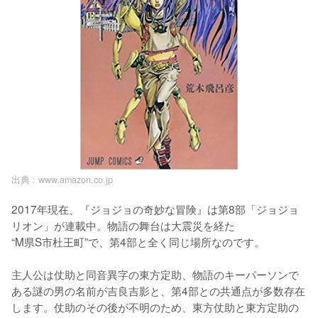
出典 :
www.amazon.co.jp
2017年現在、『ジョジョの奇妙な冒険』は第8部「ジョジョ
リオン」が連載中。物語の舞台は大震災を経た

“M県S市杜王町”で、第4部と全く同じ場所なのです。

主人公は仗助と同音異字の東方定助、物語のキーパーソンで
ある謎の男の名前が吉良吉影と、第4部との共通点が多数存在
します。仗助のその後が不明のため、東方仗助と東方定助の