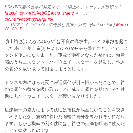
BD&DVD第10巻本日発売ィィー！噴上のジャケットが目印ッ！ 
https://t.co/xnrY3X4bGE
#jojo_anime
 すーじー 
pic.twitter.com/ypDPgPiiql
— TVアニメ『ジョジョの奇妙な冒険』公式 (@anime_jojo)
March
28, 2017
噴上裕也(ふんがみゆうや)は不良の高校生。バイク事故を起こ
した時に吉良吉廣(きらよしひろ)から矢を撃たれたことで、ス
タンド使いになりました。事故で瀕死となった裕也は、無意
識のうちにスタンド「ハイウェイ・スター」を発動し、他人
の養分を吸い取って回復しようとします。

トンネル内にはった罠に岸辺露伴が引っ掛かったことで、裕
也は露伴の養分を吸い取ることに成功。露伴を助けに来た仗
助にもハイウェイ・スターが襲い掛かりました。

広瀬康一の協力によって仗助は裕也が病室にいることを突き
止めましたが、病室に着いた途端に養分を奪われそうになり
ます。しかし機転の利く仗助は、裕也の点滴を咄嗟に飲んだ
ことで復活したのです。
