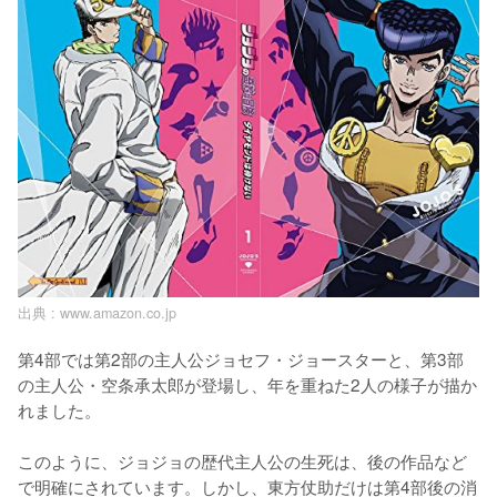
出典 :
www.amazon.co.jp
第4部では第2部の主人公ジョセフ・ジョースターと、第3部
の主人公・空条承太郎が登場し、年を重ねた2人の様子が描か
れました。

このように、ジョジョの歴代主人公の生死は、後の作品など
で明確にされています。しかし、東方仗助だけは第4部後の消