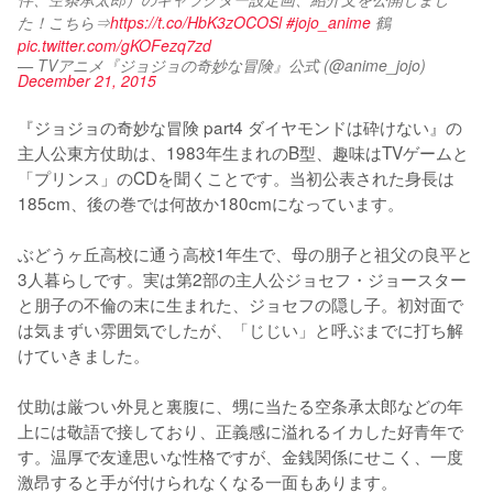
た！こちら⇒
https://t.co/HbK3zOCOSl
#jojo_anime
 鶴 
pic.twitter.com/gKOFezq7zd
— TVアニメ『ジョジョの奇妙な冒険』公式 (@anime_jojo)
December 21, 2015
『ジョジョの奇妙な冒険 part4 ダイヤモンドは砕けない』の
主人公東方仗助は、1983年生まれのB型、趣味はTVゲームと
「プリンス」のCDを聞くことです。当初公表された身長は
185cm、後の巻では何故か180cmになっています。

ぶどうヶ丘高校に通う高校1年生で、母の朋子と祖父の良平と
3人暮らしです。実は第2部の主人公ジョセフ・ジョースター
と朋子の不倫の末に生まれた、ジョセフの隠し子。初対面で
は気まずい雰囲気でしたが、「じじい」と呼ぶまでに打ち解
けていきました。

仗助は厳つい外見と裏腹に、甥に当たる空条承太郎などの年
上には敬語で接しており、正義感に溢れるイカした好青年で
す。温厚で友達思いな性格ですが、金銭関係にせこく、一度
激昂すると手が付けられなくなる一面もあります。
