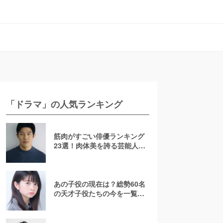
「ドラマ」の人気ランキング
筋肉がすごい俳優ランキング
23選！肉体美を誇る芸能人を
若手からおじさんまで紹介
【2026最新】
あの子役の現在は？総勢60名
の天才子役たちの今を一覧で
紹介！【2025年最新】