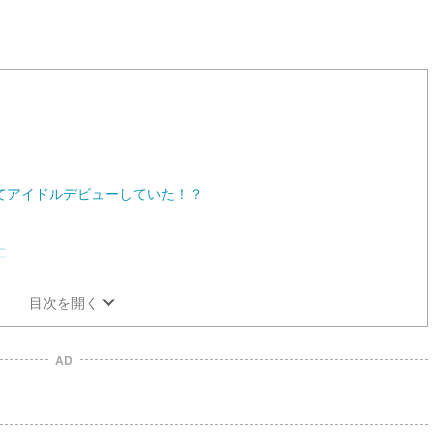
M
u
t
e
てアイドルデビューしていた！？
に
目次を開く
AD