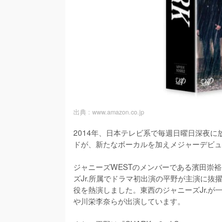
出典 :
www.amazon.co.jp
2014年、日本テレビ系で毎週日曜日深夜に
ドが、新たなボーカルを加えメジャーデビュ
ジャニーズWESTのメンバーである濱田崇
ズJr.所属でドラマ初出演の平野が主演に
役を熱演しました。東西のジャニーズJr.が
や川栄李奈らが出演しています。
