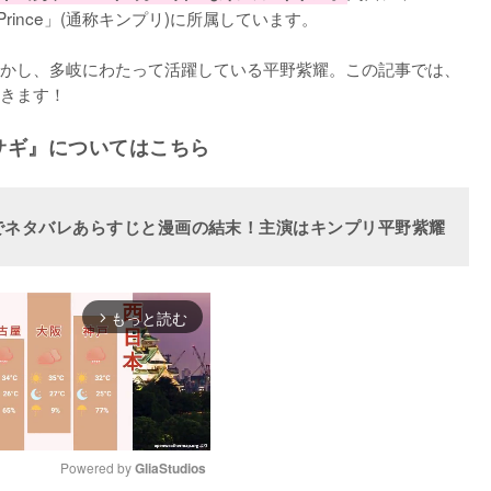
 Prince」(通称キンプリ)に所属しています。

かし、多岐にわたって活躍している平野紫耀。この記事では、
きます！
ロサギ』についてはこちら
でネタバレあらすじと漫画の結末！主演はキンプリ平野紫耀
もっと読む
arrow_forward_ios
Powered by 
GliaStudios