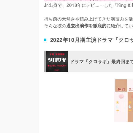
Jr.出身で、2018年にデビューした「King &
持ち前の天然さや積み上げてきた演技力を活
そんな彼の
してい
過去出演作を徹底的に紹介
2022年10月期主演ドラマ『ク
ドラマ『クロサギ』最終回ま