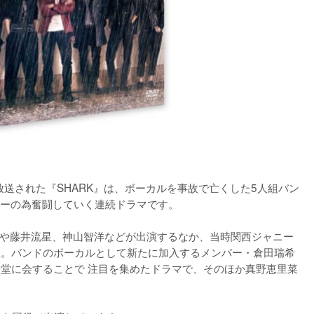
放送された『SHARK』は、ボーカルを事故で亡くした5人組バン
ーの為奮闘していく連続ドラマです。

裕や藤井流星、神山智洋などが出演するなか、当時関西ジャニー
抜擢。バンドのボーカルとして新たに加入するメンバー・倉田瑞希
一堂に会することで 注目を集めたドラマで、そのほか真野恵里菜