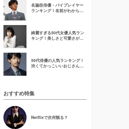
名脇役俳優・バイプレイヤー
ランキング！名前がわからな
いあの人は何位？刑事ドラマ
でみたことのある彼ら
綺麗すぎる50代女優人気ラン
キング！美しさと可愛さが魅
力的【2026最新】
50代俳優の人気ランキング！
渋くてかっこいいおじさん俳
優の虜に【2026最新版】
おすすめ特集
Netflixで次何観る？