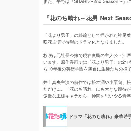
また、平野は『SHARK〜2nd Season
『花のち晴れ～花男 Next Seaso
「花より男子」の続編として描かれた神尾葉子原
咲花主演で待望のドラマ化となりました。

杉咲は元社長令嬢で現在庶民の主人公・江戸
います。原作漫画では『花より男子』の2年
ら10年後の英徳学園を舞台に生徒たちの様子
井上真央主演の前作では松本潤や小栗旬、松
ただけに、「花のち晴れ」にも大きな期待が
傲慢な王様キャラから、仲間を思いやる青年
ドラマ「花のち晴れ」豪華若