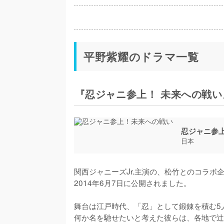
平野紫耀のドラマ一覧
『忍ジャニ参上！ 未来への戦い』(
忍ジャニ参
日本
関西ジャニーズJr.主演の、松竹とのコラ
2014年6月7日に公開されました。

舞台は江戸時代、「忍」として鍛錬を積む5
何か名を馳せたいと考えた彼らは、各地で辻