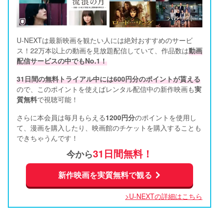
U-NEXTは最新映画を観たい人には絶対おすすめのサービ
ス！22万本以上の動画を見放題配信していて、作品数は
動画
配信サービスの中でもNo.1！
31日間の無料トライアル中には600円分のポイントが貰える
ので、このポイントを使えばレンタル配信中の新作映画も
実
質無料
で視聴可能！      
さらに本会員は毎月もらえる
1200円分
のポイントを使用し
て、漫画を購入したり、映画館のチケットを購入することも
できちゃうんです！
31日間無料！
今から
新作映画を実質無料で観る
>U-NEXTの詳細はこちら