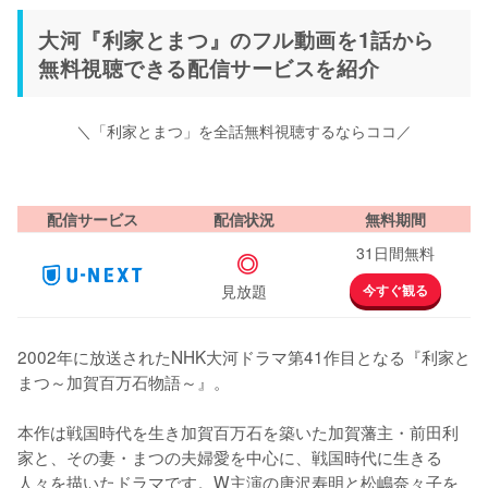
大河『利家とまつ』のフル動画を1話から
無料視聴できる配信サービスを紹介
＼「利家とまつ」を全話無料視聴するならココ／
配信サービス
配信状況
無料期間
31日間無料
◎
見放題
今すぐ観る
2002年に放送されたNHK大河ドラマ第41作目となる『利家と
まつ～加賀百万石物語～』。

本作は戦国時代を生き加賀百万石を築いた加賀藩主・前田利
家と、その妻・まつの夫婦愛を中心に、戦国時代に生きる
人々を描いたドラマです。W主演の唐沢寿明と松嶋奈々子を