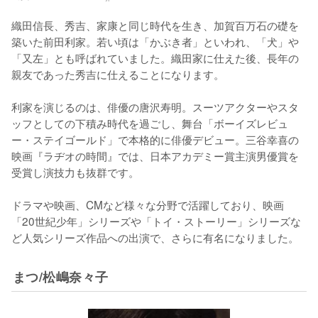
織田信長、秀吉、家康と同じ時代を生き、加賀百万石の礎を
築いた前田利家。若い頃は「かぶき者」といわれ、「犬」や
「又左」とも呼ばれていました。織田家に仕えた後、長年の
親友であった秀吉に仕えることになります。

利家を演じるのは、俳優の唐沢寿明。スーツアクターやスタ
ッフとしての下積み時代を過ごし、舞台「ボーイズレビュ
ー・ステイゴールド」で本格的に俳優デビュー。三谷幸喜の
映画『ラヂオの時間』では、日本アカデミー賞主演男優賞を
受賞し演技力も抜群です。

ドラマや映画、CMなど様々な分野で活躍しており、映画
「20世紀少年」シリーズや「トイ・ストーリー」シリーズな
ど人気シリーズ作品への出演で、さらに有名になりました。
まつ/松嶋奈々子