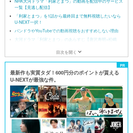
NHK大河ドラマ「利家とまつ」の動画を配信中のサービス
一覧【見逃し配信】
「利家とまつ」を1話から最終回まで無料視聴したいなら
U-NEXT一択！
パンドラやYouTubeでの動画視聴をおすすめしない理由
大河ドラマ「利家とまつ」のあらすじ【唐沢寿明×松嶋
菜々子】
目次を開く
PR
最新作も実質タダ！600円分のポイントが貰える
U-NEXTが最強な件。