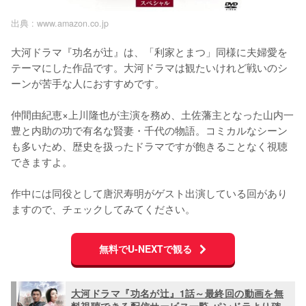
出典 :
www.amazon.co.jp
大河ドラマ『功名が辻』は、「利家とまつ」同様に夫婦愛を
テーマにした作品です。大河ドラマは観たいけれど戦いのシ
ーンが苦手な人におすすめです。

仲間由紀恵×上川隆也が主演を務め、土佐藩主となった山内一
豊と内助の功で有名な賢妻・千代の物語。コミカルなシーン
も多いため、歴史を扱ったドラマですが飽きることなく視聴
できますよ。

作中には同役として唐沢寿明がゲスト出演している回があり
ますので、チェックしてみてください。
無料でU-NEXTで観る
大河ドラマ『功名が辻』1話～最終回の動画を無
料視聴できる配信サービス一覧 パンドラより確