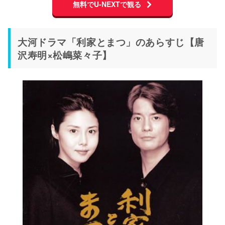
無料でU-NEXTで観る
大河ドラマ「利家とまつ」のあらすじ【唐
沢寿明×松嶋菜々子】