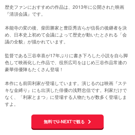
歴史ファンにおすすめの作品は、2013年に公開された映画
『清須会議』です。

本能寺の変の後、柴田勝家と豊臣秀吉らが信長の後継者を決
め、日本史上初めて会議によって歴史が動いたとされる「会
議の全貌」が描かれています。

監督である三谷幸喜が17年ぶりに書き下ろした小説を自ら脚
色して映画化した作品で、役所広司をはじめ三谷作品常連の
豪華俳優陣もたくさん登場！

本作にも前田利家が登場しています。演じるのは映画『ステ
キな金縛り』にも出演した俳優の浅野忠信です。利家だけで
なく、「利家とまつ」に登場する人物たちが数多く登場しま
すよ。
無料でU-NEXTで観る