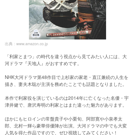
出典 :
www.amazon.co.jp
「利家とまつ」の時代を違う視点から見てみたい人には、大
河ドラマ『天地人』がおすすめです。

NHK大河ドラマ第48作目で上杉家の家老・直江兼続の人生を
描き、妻夫木聡が主演を務めたことでも話題となりました。

本作で利家役を演じているのは2014年に亡くなった名優・宇
津井健で、唐沢寿明の利家とはまた違った魅力があります。

ほかにもヒロインの常盤貴子や小栗旬、阿部寛や小泉孝太
郎、北村一輝ら豪華俳優陣が出演。大河ドラマの中でも大変
人気を得た作品ですので、ぜひ視聴してみてください！