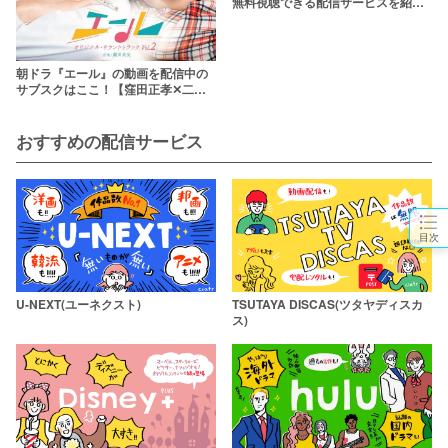
無料視聴できる配信サービスを紹介
【1話から最終話まで】
朝ドラ『エール』の動画を配信中の
サブスクはここ！【窪田正孝✕二階
堂ふみ】
おすすめの配信サービス
目次
U-NEXT(ユーネクスト)
TSUTAYA DISCAS(ツタヤディスカ
ス)