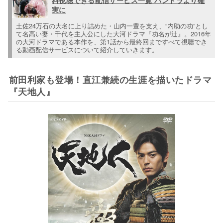
実に
土佐24万石の大名に上り詰めた・山内一豊を支え、“内助の功”とし
て名高い妻・千代を主人公にした大河ドラマ『功名が辻』。2016年
の大河ドラマである本作を、第1話から最終回まですべて視聴でき
る動画配信サービスについて紹介していきます。
前田利家も登場！直江兼続の生涯を描いたドラマ
『天地人』