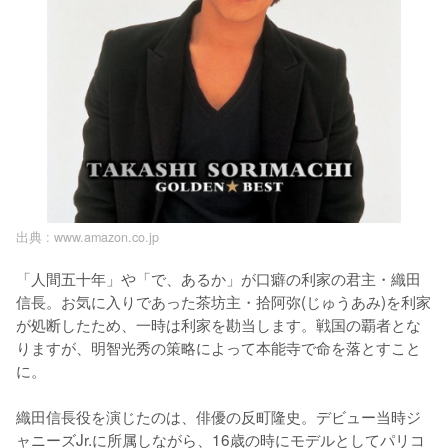
出典 :
www.amazon.co.jp
「人間五十年」や「で、あるか」が口癖の利家の君主・織田
信長。お気に入りであった茶坊主・拾阿弥(じゅうあみ)を利家
が処断したため、一時は利家を勘当します。戦国の覇者とな
りますが、明智光秀の策略によって本能寺で命を落とすこと
に。

織田信長役を演じたのは、俳優の反町隆史。デビュー当時ジ
ャニーズJr.に所属しながら、16歳の時にモデルとしてパリコ