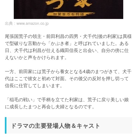
出典 :
www.amazon.co.jp
尾張国荒子の領主・前田利昌の四男・犬千代(後の利家)は異様
で型破りな言動から「かぶき者」と呼ばれていました。ある
日、犬千代は利昌が仕える織田信長と出会い、自分の傍に仕
えないかと声をかけられます。

一方、前田家には荒子から養女となる4歳のまつがきて、犬千
代はここで彼女と初めて対面。その後父の反対を押し切って
信長に仕官してしまいます。

「稲毛の戦い」で手柄を立てた利家は、荒子に戻り美しい娘
に成長したまつと再会し夫婦となるのです。
ドラマの主要登場人物＆キャスト