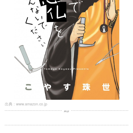
出典 :
www.amazon.co.jp
AD