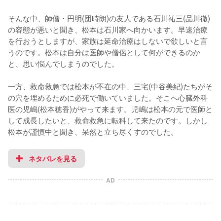
そんな中、師僧・円明(団時朗)の友人である石川祐三(品川徹)
の容態が悪いと聞き、松本は石川家へ向かいます。早速治療
を行おうとしますが、家族は延命治療はしないで欲しいと言
うのです。松本は自分は医師や僧侶として何ができるのか
と、思い悩んでしまうのでした。

一方、救命救急では松本が不在の中、三宅(中谷美紀)たちがそ
の穴を埋めるために必死で働いていました。そこへ心臓外科
医の児嶋(松本穂香)がやって来ます。児嶋は松本の元で医師と
して成長したいと、救命救急に転科して来たのです。しかし
松本が謹慎中と聞き、呆然と立ち尽くすのでした。
ネタバレを見る
AD