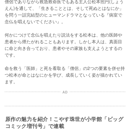
僧侶でありながら救急救命医でもある主人公松本照円(しょう
えん)を通して、「生きることとは、そして死ぬとはなにか」
を問う一話完結型のヒューマンドラマとなっている『病室で
念仏を唱えないでください』。

何かにつけて念仏を唱えたり説法をする松本は、他の医師や
患者から煙たがれることもあります。しかし本人は、真面目
に命と向き合っており、患者やその家族も支えようとするの
です。

命を救う「医師」と死を看取る「僧侶」の2つの要素を併せ持
つ松本が命とはなにかを学び、成長していく姿が描かれてい
ます。
AD
原作の魅力を紹介！こやす珠世が小学館「ビッグ
コミック増刊号」で連載