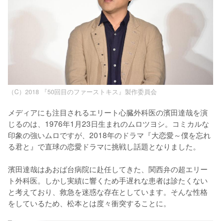
（C）2018 『50回目のファーストキス』製作委員会
メディアにも注目されるエリート心臓外科医の濱田達哉を演
じるのは、1976年1月23日生まれのムロツヨシ。コミカルな
印象の強いムロですが、2018年のドラマ『大恋愛～僕を忘れ
る君と』で直球の恋愛ドラマに挑戦し話題となりました。

濱田達哉はあおば台病院に赴任してきた、関西弁の超エリー
ト外科医。しかし実績に響くため手遅れな患者は診たくない
と考えており、救急を迷惑な存在としています。そんな性格
をしているため、松本とは度々衝突することに。