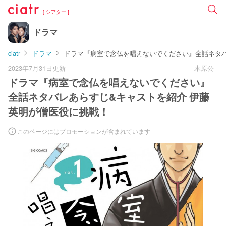
[ シアター ]
ドラマ
ciatr
ドラマ
ドラマ『病室で念仏を唱えないでください』全話ネタバ
2023年7月31日更新
木原公
ドラマ『病室で念仏を唱えないでください』
全話ネタバレあらすじ&キャストを紹介 伊藤
英明が僧医役に挑戦！
このページにはプロモーションが含まれています