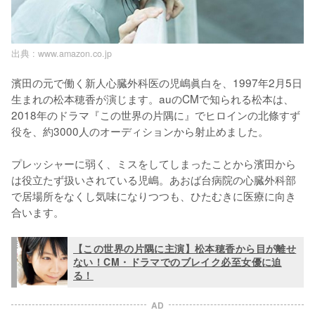
出典 :
www.amazon.co.jp
濱田の元で働く新人心臓外科医の児嶋眞白を、1997年2月5日
生まれの松本穂香が演じます。auのCMで知られる松本は、
2018年のドラマ『この世界の片隅に』でヒロインの北條すず
役を、約3000人のオーディションから射止めました。

プレッシャーに弱く、ミスをしてしまったことから濱田から
は役立たず扱いされている児嶋。あおば台病院の心臓外科部
で居場所をなくし気味になりつつも、ひたむきに医療に向き
合います。
【この世界の片隅に主演】松本穂香から目が離せ
ない！CM・ドラマでのブレイク必至女優に迫
る！
AD