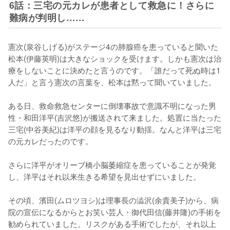
6話：三宅の元カレが患者として救急に！さらに
難病が判明し……
憲次(泉谷しげる)がステージ4の肺腺癌を患っていると聞いた
松本(伊藤英明)は大きなショックを受けます。しかも憲次は治
療をしないことに決めたと言うのです。「誰だって死ぬ時は1
人だ」と言う憲次の言葉を、松本は黙って聞いていました。

ある日、救命救急センターに倒壊事故で意識不明になった男
性・和田洋平(吉沢悠)が搬送されて来ました。処置に当たった
三宅(中谷美紀)は洋平の顔を見るなり動揺。なんと洋平は三宅
の元カレだったのです。

さらに洋平がオリーブ橋小脳萎縮症を患っていることが発覚
し、洋平はそれ以来生きる希望を見出せずにいました。

その頃、濱田(ムロツヨシ)は理事長の澁沢(余貴美子)から、病
院の宣伝になるからとお笑い芸人・御代田信(藤井隆)の手術を
勧められていました。リスクがある手術でしたが、それ以上