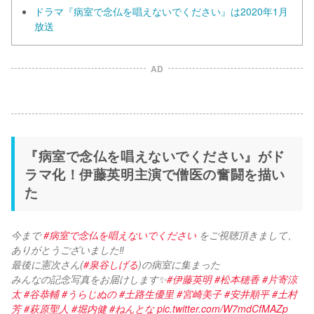
ドラマ『病室で念仏を唱えないでください』は2020年1月
放送
AD
『病室で念仏を唱えないでください』がド
ラマ化！伊藤英明主演で僧医の奮闘を描い
た
今まで 
#病室で念仏を唱えないでください
 をご視聴頂きまして、
ありがとうございました‼️
最後に憲次さん(
#泉谷しげる
)の病室に集まった
みんなの記念写真をお届けします✨
#伊藤英明
#松本穂香
#片寄涼
太
#谷恭輔
#うらじぬの
#土路生優里
#宮崎美子
#安井順平
#土村
芳
#萩原聖人
#堀内健
#ねんとな
pic.twitter.com/W7mdCfMAZp