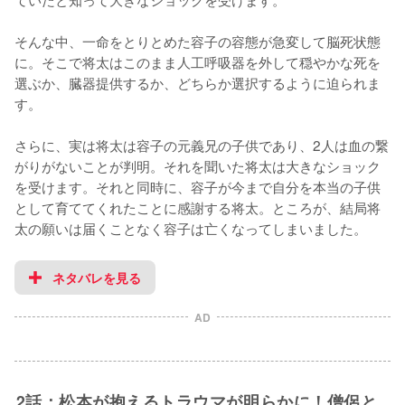
そんな中、一命をとりとめた容子の容態が急変して脳死状態
に。そこで将太はこのまま人工呼吸器を外して穏やかな死を
選ぶか、臓器提供するか、どちらか選択するように迫られま
す。

さらに、実は将太は容子の元義兄の子供であり、2人は血の繋
がりがないことが判明。それを聞いた将太は大きなショック
を受けます。それと同時に、容子が今まで自分を本当の子供
として育ててくれたことに感謝する将太。ところが、結局将
太の願いは届くことなく容子は亡くなってしまいました。
ネタバレを見る
AD
2話：松本が抱えるトラウマが明らかに！僧侶と