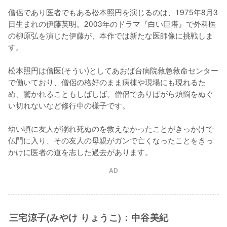
僧侶であり医者でもある松本照円を演じるのは、1975年8月3
日生まれの伊藤英明。2003年のドラマ『白い巨塔』で外科医
の柳原弘を演じた伊藤が、本作では新たな医師像に挑戦しま
す。

松本照円は僧医(そうい)としてあおば台病院救急救命センター
で働いており、僧侶の格好のまま病棟や現場にも現れるた
め、驚かれることもしばしば。僧侶でありばがら煩悩をぬぐ
い切れないなど修行中の様子です。

幼い頃に友人が溺れ死ぬのを救えなかったことがきっかけで
仏門に入り、その友人の母親がガンで亡くなったことをきっ
かけに医者の道を志した過去があります。
AD
三宅涼子(みやけ りょうこ)：中谷美紀