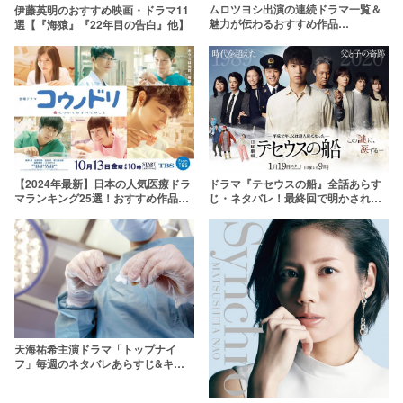
ムロツヨシ出演の連続ドラマ一覧＆
伊藤英明のおすすめ映画・ドラマ11
魅力が伝わるおすすめ作品
選【『海猿』『22年目の告白』他】
TOP8【2020年最新版】
ドラマ『テセウスの船』全話あらす
【2024年最新】日本の人気医療ドラ
じ・ネタバレ！最終回で明かされる
マランキング25選！おすすめ作品を
犯人とは？
一覧で紹介
天海祐希主演ドラマ「トップナイ
フ」毎週のネタバレあらすじ&キャ
スト一覧