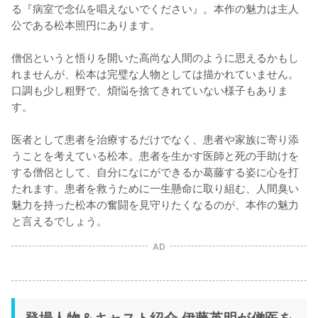
る『病室で念仏を唱えないでください』。本作の魅力は主人
公である松本照円にあります。

僧侶というと悟りを開いた高尚な人間のように思えるかもし
れませんが、松本は完璧な人物としては描かれていません。
口調も少し粗野で、煩悩を捨てきれていない様子もありま
す。

医者として患者を治療するだけでなく、患者や家族に寄り添
うことを考えている松本。患者を生かす医師と死の手助けを
する僧侶として、自分になにができるか葛藤する姿に心を打
たれます。患者を救うために一生懸命に取り組む、人間臭い
魅力を持った松本の奮闘を見守りたくなるのが、本作の魅力
と言えるでしょう。
AD
登場人物＆キャスト紹介 伊藤英明が僧医を