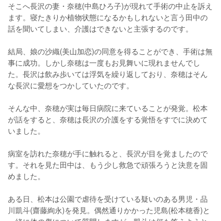
そこへ長沢の妻・奈穂(中島ひろ子)が現れて手術の中止を訴え
ます。寝たきりか植物状態になるかもしれないと言う田中の
話を聞いてしまい、介護はできないと主張するのです。

結局、娘の沙織(美山加恋)の同意を得ることができ、手術は無
事に成功。しかし奈穂は一度もお見舞いに現れませんでし
た。長沢は飲み歩いては浮気を繰り返しており、奈穂はそん
な長沢に愛想をつかしていたのです。

そんな中、奈穂が実は毎日病院に来ていることが発覚。松本
が話をすると、奈穂は長沢の介護をする覚悟をすでに決めて
いました。

病室を訪れた奈穂が手に触れると、長沢が目を覚ましたので
す。それを見た田中は、もう少し救急で頑張ろうと決意を固
めました。

ある日、松本は公園で虐待を受けている疑いのある男児・品
川凱斗(齋藤絢永)を発見。偶然通りかかった児島(松本穂香)と
一緒に体の傷について質問しますが、凱斗は何も答えようと