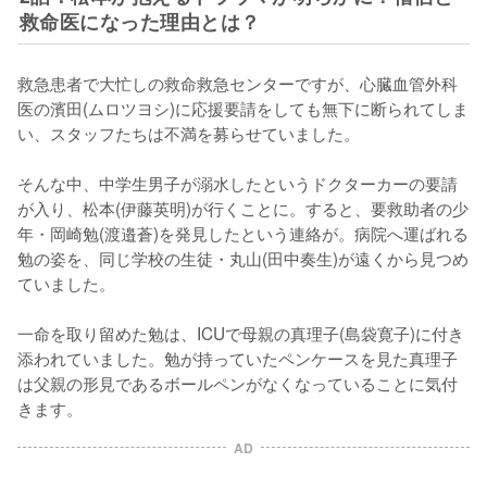
救命医になった理由とは？
救急患者で大忙しの救命救急センターですが、心臓血管外科
医の濱田(ムロツヨシ)に応援要請をしても無下に断られてしま
い、スタッフたちは不満を募らせていました。

そんな中、中学生男子が溺水したというドクターカーの要請
が入り、松本(伊藤英明)が行くことに。すると、要救助者の少
年・岡崎勉(渡邉蒼)を発見したという連絡が。病院へ運ばれる
勉の姿を、同じ学校の生徒・丸山(田中奏生)が遠くから見つめ
ていました。

一命を取り留めた勉は、ICUで母親の真理子(島袋寛子)に付き
添われていました。勉が持っていたペンケースを見た真理子
は父親の形見であるボールペンがなくなっていることに気付
きます。
AD