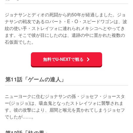
ジョナサンとディオの死闘から約50年が経過しました。ジョ
ナサンの戦友であるロバート・E・O・スピードワゴンは、波
紋の使い手・ストレイツォに連れられメキシコへとやってき
ます。そこで彼が目にしたのは、遺跡の中に置かれた複数の
石仮面でした。
無料でU-NEXTで観る
第11話「ゲームの達人」
ニューヨークに住むジョナサンの孫・ジョセフ・ジョースタ
ー(ジョジョ)は、吸血鬼となったストレイツォに襲撃されま
す。彼の攻撃により、眉間と喉元を貫かれてしまうジョセフ
でしたが……。
第12話「柱の男」