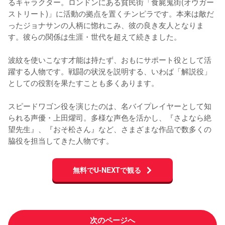
るキャラクター。ロンドンにある貧民街「食屍鬼街(オウガー
ストリート)」に活動の拠点を置くチンピラです。本来は敵だ
ったジョナサンの人柄に惚れこみ、彼の良き友人となりま
す。彼らの関係は生涯・世代を超えて続きました。

波紋を使いこなす才能は持たず、おもにサポート役として活
躍する人物です。戦闘の状況を説明する、いわば「解説役」
としての役割を果たすことも多くあります。

スピードワゴン役を演じたのは、名バイプレイヤーとして知
られる声優・上田燿司。多様な声色を活かし、『さよなら絶
望先生』、『おそ松さん』など、さまざまな作品で数多くの
脇役を担当してきた人物です。
無料でU-NEXTで観る
次のページへ