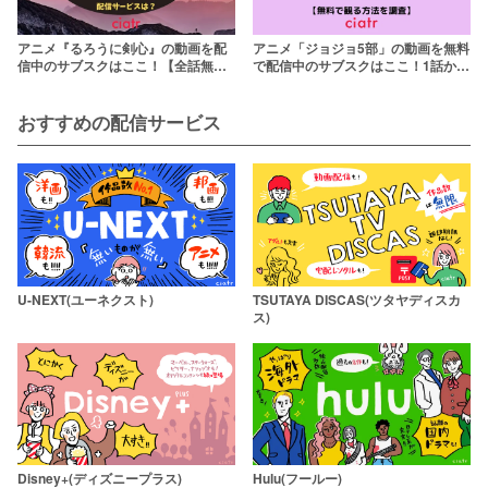
アニメ『るろうに剣心』の動画を配
アニメ「ジョジョ5部」の動画を無料
信中のサブスクはここ！【全話無料
で配信中のサブスクはここ！1話から
で】
最終話まで
おすすめの配信サービス
U-NEXT(ユーネクスト)
TSUTAYA DISCAS(ツタヤディスカ
ス)
Disney+(ディズニープラス)
Hulu(フールー)