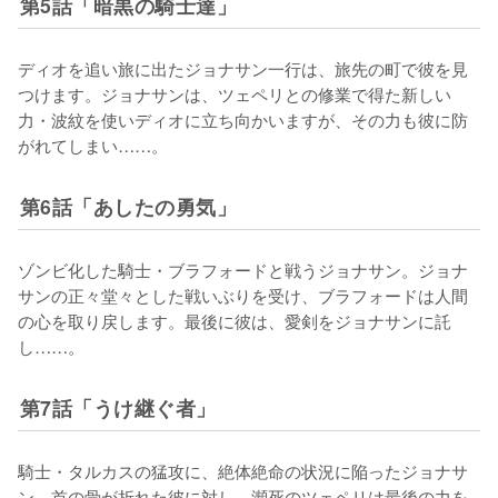
第5話「暗黒の騎士達」
ディオを追い旅に出たジョナサン一行は、旅先の町で彼を見
つけます。ジョナサンは、ツェペリとの修業で得た新しい
力・波紋を使いディオに立ち向かいますが、その力も彼に防
がれてしまい……。
第6話「あしたの勇気」
ゾンビ化した騎士・ブラフォードと戦うジョナサン。ジョナ
サンの正々堂々とした戦いぶりを受け、ブラフォードは人間
の心を取り戻します。最後に彼は、愛剣をジョナサンに託
し……。
第7話「うけ継ぐ者」
騎士・タルカスの猛攻に、絶体絶命の状況に陥ったジョナサ
ン。首の骨が折れた彼に対し、瀕死のツェペリは最後の力を