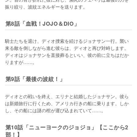
振り絞り、波紋エネルギーを送ります。
第8話「血戦！JOJO＆DIO」
騎士たちを退け、ディオ捜索を続けるジョナサン一行。襲い
来る敵を倒しながら進む彼らは、ディオと再び対峙します。
ディオはジョナサンを直接葬るといい、彼の前に立ちはだか
第9話「最後の波紋！」
ディオとの戦いを終え、エリナと結婚したジョナサン。彼ら
は新婚旅行に行くため、アメリカ行きの船に乗ります。しか
し、その船には謎の棺が運び込まれていて……。
第10話「ニューヨークのジョジョ」【ここから2
部！】