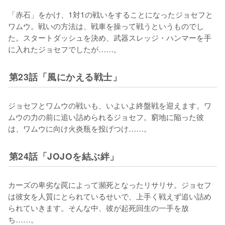
「赤石」をかけ、1対1の戦いをすることになったジョセフと
ワムウ。戦いの方法は、戦車を操って戦うというものでし
た。スタートダッシュを決め、武器スレッジ・ハンマーを手
に入れたジョセフでしたが……。
第23話「風にかえる戦士」
ジョセフとワムウの戦いも、いよいよ終盤戦を迎えます。ワ
ムウの力の前に追い詰められるジョセフ。窮地に陥った彼
は、ワムウに向け火炎瓶を投げつけ……。
第24話「JOJOを結ぶ絆」
カーズの卑劣な罠によって瀕死となったリサリサ。ジョセフ
は彼女を人質にとられているせいで、上手く戦えず追い詰め
られていきます。そんな中、彼が起死回生の一手を放
ち……。