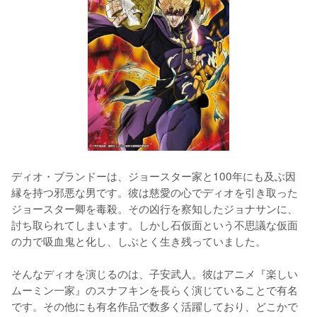
ディオ・ブランドーは、ジョースター家と100年にも及ぶ因
縁を持つ邪悪な男です。彼は慈愛の心でディオを引き取った
ジョースター卿を毒殺。その凶行を察知したジョナサンに、
討ち取られてしまいます。しかし石仮面という不思議な仮面
の力で吸血鬼と化し、しぶとく生き残っていました。

そんなディオを演じるのは、子安武人。彼はアニメ『楽しい
ムーミン一家』のスナフキンを長らく演じていることで有名
です。その他にも有名作品で数多く活躍しており、どこかで