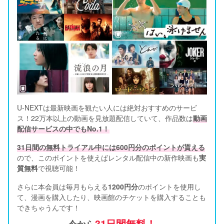
U-NEXTは最新映画を観たい人には絶対おすすめのサービ
ス！22万本以上の動画を見放題配信していて、作品数は
動画
配信サービスの中でもNo.1！
31日間の無料トライアル中には600円分のポイントが貰える
ので、このポイントを使えばレンタル配信中の新作映画も
実
質無料
で視聴可能！      
さらに本会員は毎月もらえる
1200円分
のポイントを使用し
て、漫画を購入したり、映画館のチケットを購入することも
できちゃうんです！
31日間無料！
今から