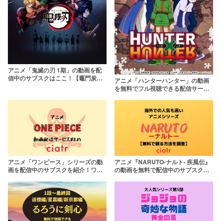
アニメ「鬼滅の刃 1期」の動画を配
信中のサブスクはここ！【竈門炭治
アニメ「ハンターハンター」の動画
郎 立志編】
を無料でフル視聴できる配信サービ
スを紹介！【旧アニメ版も】
アニメ「ワンピース」シリーズの動
アニメ『NARUTO-ナルト- 疾風伝』
画を配信中のサブスクを紹介！ワノ
の動画を無料で配信中のサブスクを
国編まで無料視聴しよう
紹介！日本を代表する忍者作品の完
結編