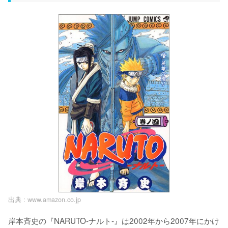
出典 :
www.amazon.co.jp
岸本斉史の『NARUTO-ナルト-』は2002年から2007年にかけ