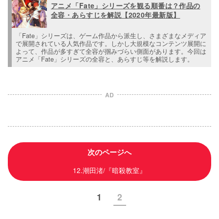
アニメ「Fate」シリーズを観る順番は？作品の
全容・あらすじを解説【2020年最新版】
「Fate」シリーズは、ゲーム作品から派生し、さまざまなメディア
で展開されている人気作品です。しかし大規模なコンテンツ展開に
よって、作品が多すぎて全容が掴みづらい側面があります。今回は
アニメ「Fate」シリーズの全容と、あらすじ等を解説します。
AD
次のページへ
12.潮田渚/『暗殺教室』
1
2