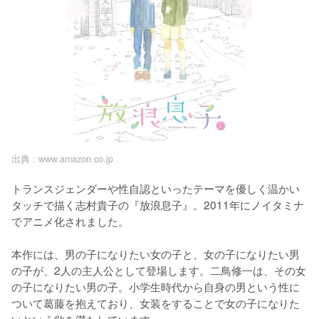
出典 :
www.amazon.co.jp
トランスジェンダーや性自認といったテーマを優しく温かい
タッチで描く志村貴子の『放浪息子』。2011年にノイタミナ
でアニメ化されました。

本作には、男の子になりたい女の子と、女の子になりたい男
の子が、2人の主人公として登場します。二鳥修一は、その女
の子になりたい男の子。小学生時代から自身の男という性に
ついて葛藤を抱えており、女装をすることで女の子になりた