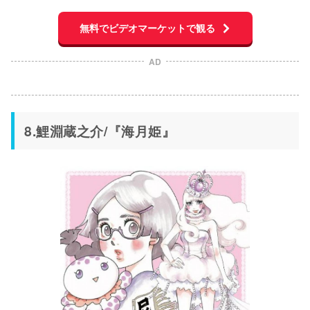
無料でビデオマーケットで観る
AD
8.鯉淵蔵之介/『海月姫』