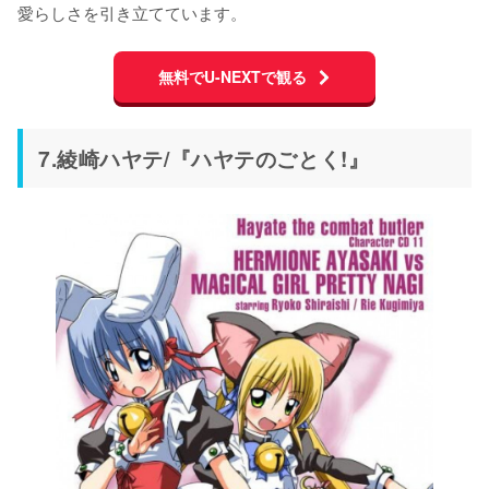
愛らしさを引き立てています。
無料でU-NEXTで観る
7.綾崎ハヤテ/『ハヤテのごとく!』