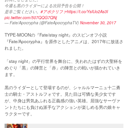
今週も黒のライダーによる次回予告を公開！
是非ご覧ください。
#アポクリファ
https://t.co/YsIUo2As3I
pic.twitter.com/507QQG7QNj
— Fate/Apocrypha (@FateApocryphaTV)
November 30, 2017
TYPE-MOONの『Fate/stay night』のスピンオフ小説
『Fate/Apocrypha』を原作としたアニメは、2017年に放送さ
れました。

「stay night」の平行世界を舞台に、失われたはずの大聖杯を
めぐり「黒」の陣営と「赤」の陣営との戦いが描かれていき
ます。

黒のライダーとして登場するのが、シャルルマーニュ十二勇
士の騎士・アストルフォです。見た目は可憐な美少女です
が、中身は男気あふれる正義感の強い英雄。屈強なサーヴァ
ントたちにも負けぬ派手なアクションが楽しめる男の娘キャ
ラクターです。