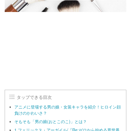
タップできる目次
アニメに登場する男の娘・女装キャラを紹介！ヒロイン顔
負けのかわいさ？
そもそも「男の娘(おとこのこ)」とは？
1.フェリックス・アーガイル/『Re:ゼロから始める異世界