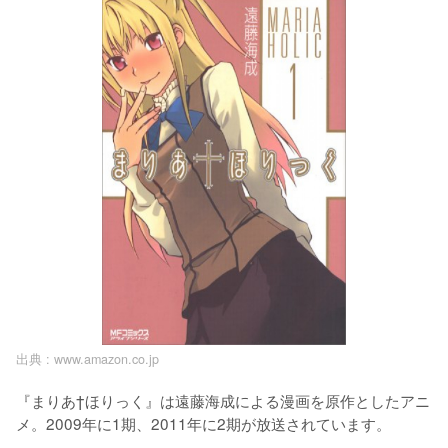
出典 :
www.amazon.co.jp
『まりあ†ほりっく』は遠藤海成による漫画を原作としたアニ
メ。2009年に1期、2011年に2期が放送されています。
