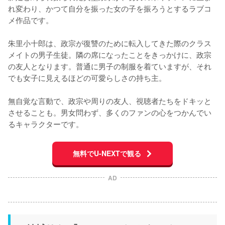
れ変わり、かつて自分を振った女の子を振ろうとするラブコ
メ作品です。

朱里小十郎は、政宗が復讐のために転入してきた際のクラス
メイトの男子生徒。隣の席になったことをきっかけに、政宗
の友人となります。普通に男子の制服を着ていますが、それ
でも女子に見えるほどの可愛らしさの持ち主。

無自覚な言動で、政宗や周りの友人、視聴者たちをドキッと
させることも。男女問わず、多くのファンの心をつかんでい
るキャラクターです。
無料でU-NEXTで観る
AD