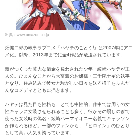
出典 :
www.amazon.co.jp
畑健二郎の執事ラブコメ『ハヤテのごとく!』は2007年にアニ
メ化。以降、2013年までに全4作品が放送されています。

親がつくった莫大な借金を負わされた少年・綾崎ハヤテが主
人公。ひょんなことから大富豪のお嬢様・三千院ナギの執事
となり、住み込みで彼女と騒がしい日々を送る様子をふんだ
んなコメディとともに描きます。

ハヤテは見た目も性格も、とても中性的。作中では周りの女
性キャラに女装させられることも多く、彼がその場しのぎで
使った女装時の偽名・綾崎ハーマイオニー名義でキャラソン
が作られるほど。一部のファンから、「ヒロイン」のひとり
として高い人気を誇っています。