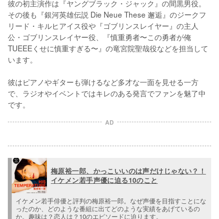
彼の初主演作は『ヤングブラック・ジャック』の間黒男役。
その後も『銀河英雄伝説 Die Neue These 邂逅』のジークフ
リード・キルヒアイス役や『ゴブリンスレイヤー』の主人
公・ゴブリンスレイヤー役、『慎重勇者〜この勇者が俺
TUEEEくせに慎重すぎる〜』の竜宮院聖哉役などを担当して
います。

彼はピアノやギターも弾けるなど多才な一面を見せる一方
で、ラジオやイベントではキレのある発言でファンを魅了中
です。
AD
梅原裕一郎、かっこいいのは声だけじゃない？！
イケメン若手声優に迫る10のこと
イケメン若手俳優と評判の梅原裕一郎。なぜ声優を目指すことにな
ったのか、どのような番組に出てどのような実績をあげているの
か。趣味は？恋人は？10のエピソードに迫ります。