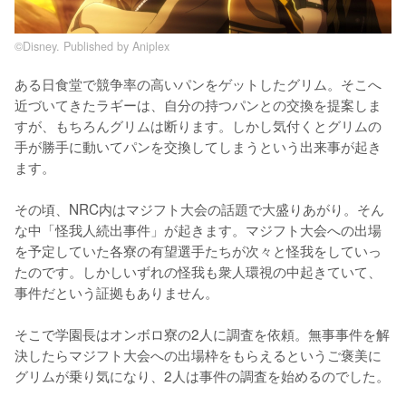
©Disney. Published by Aniplex
ある日食堂で競争率の高いパンをゲットしたグリム。そこへ
近づいてきたラギーは、自分の持つパンとの交換を提案しま
すが、もちろんグリムは断ります。しかし気付くとグリムの
手が勝手に動いてパンを交換してしまうという出来事が起き
ます。

その頃、NRC内はマジフト大会の話題で大盛りあがり。そん
な中「怪我人続出事件」が起きます。マジフト大会への出場
を予定していた各寮の有望選手たちが次々と怪我をしていっ
たのです。しかしいずれの怪我も衆人環視の中起きていて、
事件だという証拠もありません。

そこで学園長はオンボロ寮の2人に調査を依頼。無事事件を解
決したらマジフト大会への出場枠をもらえるというご褒美に
グリムが乗り気になり、2人は事件の調査を始めるのでした。