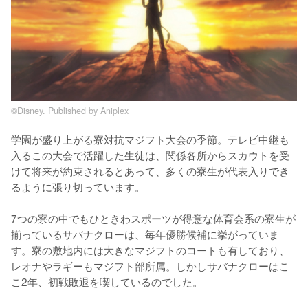
©Disney. Published by Aniplex
学園が盛り上がる寮対抗マジフト大会の季節。テレビ中継も
入るこの大会で活躍した生徒は、関係各所からスカウトを受
けて将来が約束されるとあって、多くの寮生が代表入りでき
るように張り切っています。

7つの寮の中でもひときわスポーツが得意な体育会系の寮生が
揃っているサバナクローは、毎年優勝候補に挙がっていま
す。寮の敷地内には大きなマジフトのコートも有しており、
レオナやラギーもマジフト部所属。しかしサバナクローはこ
こ2年、初戦敗退を喫しているのでした。
