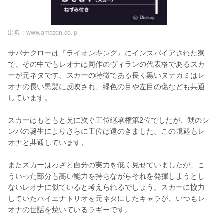
出典 :
www.amazon.co.jp
サバナクローは『ライオンキング』にインスパイアされた寮
で、その中でもレオナは同作のヴィランの代表格であるスカ
ーが元ネタです。スカーの特徴である長く黒いタテガミはレ
オナの長い黒髪に反映され、緑色の目や左目の傷なども共通
しています。

スカーはもともと兄に次ぐ王位継承権第2位でしたが、甥のシ
ンバの誕生によりさらに王位は遠のきました。この境遇もレ
オナと共通しています。

またスカーはわざと自分の実力を低く見せていましたが、こ
ういった部分も高い能力を持ちながらそれを発揮しようとし
ないレオナに似ていると考えられるでしょう。スカーに協力
していたハイエナトリオを元ネタにしたキャラが、いつもレ
オナの世話を焼いているラギーです。