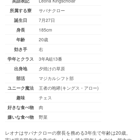
英語表記
Leona Kingscholar
所属する寮
サバナクロー
誕生日
7月27日
身長
185cm
年齢
20歳
効き手
右
学年とクラス
3年A組13番
出身地
夕焼けの草原
部活
マジカルシフト部
ユニーク魔法
王者の咆哮(キングス・アロー)
趣味
チェス
好きな食べ物
肉
嫌いな食べ物
野菜
レオナはサバナクローの寮長を務める3年生で年齢は20歳。
実は現在留年中の身です。しかし彼が留年したのは、能力や