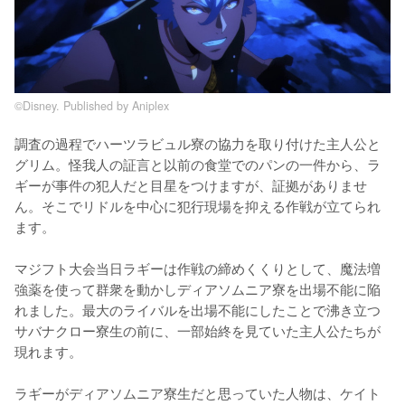
©Disney. Published by Aniplex
調査の過程でハーツラビュル寮の協力を取り付けた主人公と
グリム。怪我人の証言と以前の食堂でのパンの一件から、ラ
ギーが事件の犯人だと目星をつけますが、証拠がありませ
ん。そこでリドルを中心に犯行現場を抑える作戦が立てられ
ます。

マジフト大会当日ラギーは作戦の締めくくりとして、魔法増
強薬を使って群衆を動かしディアソムニア寮を出場不能に陥
れました。最大のライバルを出場不能にしたことで沸き立つ
サバナクロー寮生の前に、一部始終を見ていた主人公たちが
現れます。

ラギーがディアソムニア寮生だと思っていた人物は、ケイト