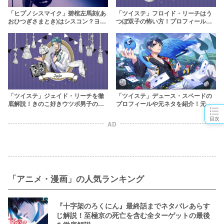
「ヒプノシスマイク」碧棺左馬刻(あ
「ツイステ」フロイド・リーチはう
おひつぎさまとき)はシスコン？ヨコ
つぼ双子の怖い方！プロフィールや
ハマを仕切る狂犬の過去
声優、元ネタなど、フロイドの秘密
を徹底紹介
「ツイステ」デュース・スペードの
「ツイステ」ジェイド・リーチを徹
プロフィールや元ネタを紹介！元ヤ
底解説！きのこ好きウツボ男子の素
ンの自称優等生？
顔に迫る【プロフィールや声優情報
目次
も】
AD
「アニメ・漫画」の人気ランキング
『十字架のろくにん』最終話までネタバレあらす
じ解説！至極京の死亡を含む全ターゲットの最後