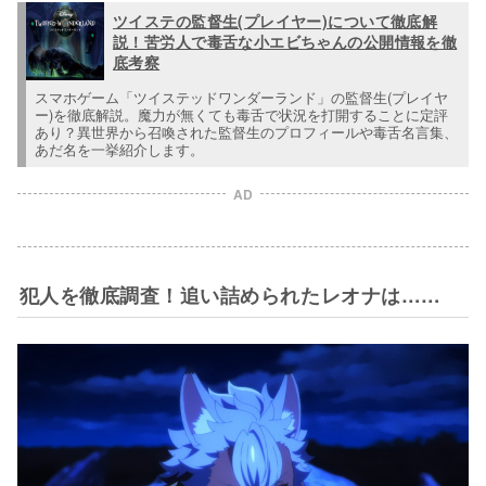
ツイステの監督生(プレイヤー)について徹底解
説！苦労人で毒舌な小エビちゃんの公開情報を徹
底考察
スマホゲーム「ツイステッドワンダーランド」の監督生(プレイヤ
ー)を徹底解説。魔力が無くても毒舌で状況を打開することに定評
あり？異世界から召喚された監督生のプロフィールや毒舌名言集、
あだ名を一挙紹介します。
AD
犯人を徹底調査！追い詰められたレオナは……