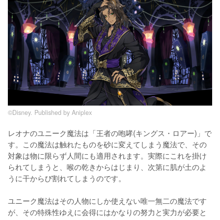
©Disney. Published by Aniplex
レオナのユニーク魔法は「王者の咆哮(キングス・ロアー)」で
す。この魔法は触れたものを砂に変えてしまう魔法で、その
対象は物に限らず人間にも適用されます。実際にこれを掛け
られてしまうと、喉の乾きからはじまり、次第に肌が土のよ
うに干からび割れてしまうのです。

ユニーク魔法はその人物にしか使えない唯一無二の魔法です
が、その特殊性ゆえに会得にはかなりの努力と実力が必要と