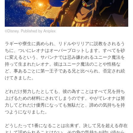
©Disney. Published by Aniplex
ラギーや寮生に責められ、リドルやリリアに説教をされるう
ちに、ついにレオナはオーバーブロットします。すべてを砂
に変えるという、サバンナでは忌み嫌われるユニーク魔法を
持って生まれたレオナ。彼はユニーク魔法のことや性格な
ど、事あるごとに第一王子である兄と比べられ、否定され続
けてきました。

どれだけ努力したとしても、彼の為すことはすべて兄を持ち
上げるための材料にされてしまうのです。やがてレオナは努
力してどれだけ優秀になっても無駄だと、諦めの気持ちを持
つようになりました。

どうしたって1番になることは出来ず、決して兄を超える存在
として認められることはない。その負の気持ちが幼い頃から