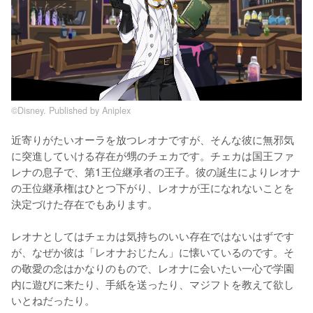
©Disney. Published by Aniplex
近寄りがたいオーラを放つレオナですが、そんな彼に無邪気
に突進していける存在が甥のチェカです。チェカは国王ファ
レナの息子で、第1王位継承者の王子。彼の誕生によりレオナ
の王位継承権はひとつ下がり、レオナが王になれないことを
決定づけた存在でもあります。

レオナとしてはチェカは気持ちのいい存在ではないはずです
が、なぜか彼は「レオナおじたん」に懐いているのです。そ
の敬愛の念はかなりのもので、レオナに会いたい一心で学園
内に遊びに来たり、手紙を送ったり、マジフトを教えて欲し
いとねだったり。
