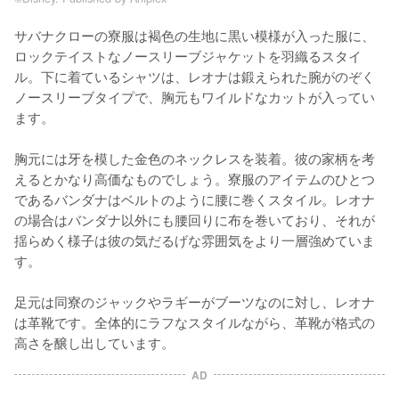
サバナクローの寮服は褐色の生地に黒い模様が入った服に、
ロックテイストなノースリーブジャケットを羽織るスタイ
ル。下に着ているシャツは、レオナは鍛えられた腕がのぞく
ノースリーブタイプで、胸元もワイルドなカットが入ってい
ます。

胸元には牙を模した金色のネックレスを装着。彼の家柄を考
えるとかなり高価なものでしょう。寮服のアイテムのひとつ
であるバンダナはベルトのように腰に巻くスタイル。レオナ
の場合はバンダナ以外にも腰回りに布を巻いており、それが
揺らめく様子は彼の気だるげな雰囲気をより一層強めていま
す。

足元は同寮のジャックやラギーがブーツなのに対し、レオナ
は革靴です。全体的にラフなスタイルながら、革靴が格式の
高さを醸し出しています。
AD