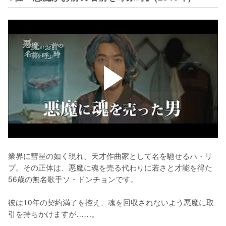
業界に彗星の如く現れ、天才作曲家として名を馳せるハ・リ
プ。その正体は、悪魔に魂を売る代わりに若さと才能を得た
56歳の無名歌手ソ・ドンチョンです。

彼は10年の契約満了を控え、魂を回収されないよう悪魔に取
引を持ちかけますが……。
