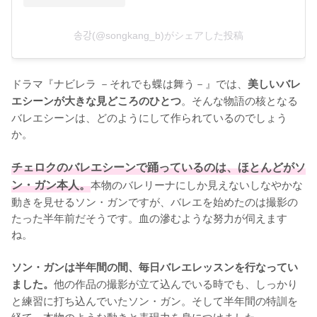
송강(@songkang_b)がシェアした投稿
ドラマ『ナビレラ －それでも蝶は舞う－』では、
美しいバレ
。そんな物語の核となる
エシーンが大きな見どころのひとつ
バレエシーンは、どのようにして作られているのでしょう
か。

チェロクのバレエシーンで踊っているのは、ほとんどがソ
ン・ガン本人。
本物のバレリーナにしか見えないしなやかな
動きを見せるソン・ガンですが、バレエを始めたのは撮影の
たった半年前だそうです。血の滲むような努力が伺えます
ね。

ソン・ガンは半年間の間、毎日バレエレッスンを行なってい
他の作品の撮影が立て込んでいる時でも、しっかり
ました。
と練習に打ち込んでいたソン・ガン。そして半年間の特訓を
経て、本物のような動きと表現力を身につけました。