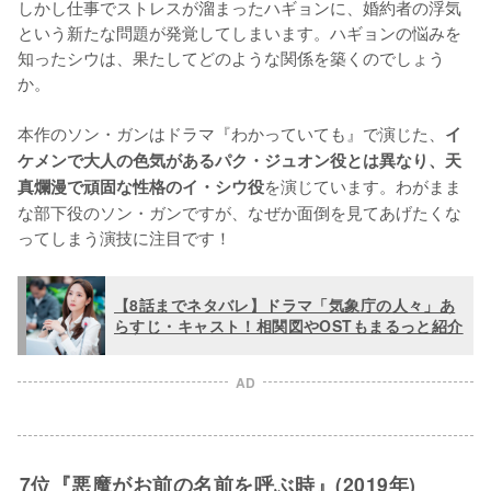
しかし仕事でストレスが溜まったハギョンに、婚約者の浮気
という新たな問題が発覚してしまいます。ハギョンの悩みを
知ったシウは、果たしてどのような関係を築くのでしょう
か。

本作のソン・ガンはドラマ『わかっていても』で演じた、
イ
ケメンで大人の色気があるパク・ジュオン役とは異なり、天
を演じています。わがまま
真爛漫で頑固な性格のイ・シウ役
な部下役のソン・ガンですが、なぜか面倒を見てあげたくな
ってしまう演技に注目です！
【8話までネタバレ】ドラマ「気象庁の人々」あ
らすじ・キャスト！相関図やOSTもまるっと紹介
AD
7位『悪魔がお前の名前を呼ぶ時』(2019年)