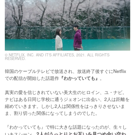
© NETFLIX, INC. AND IT'S AFFILIATES, 2021. ALL RIGHTS
RESERVED.
韓国のケーブルテレビで放送され、放送終了後すぐにNetflix
での配信が開始した話題作
。

『わかっていても』
真実の愛を信じきれていない美大生のヒロイン、ユ・ナビ。
ナビはある日同じ学校に通うジェオンに出会い、2人は距離を
縮めていきます。しかし2人は関係性をはっきりさせないま
ま、割り切った関係になってしまうのでした。

『わかっていても』で特に大きな話題になったのが、生々し
いキスシーン。
2人がうっとりとお互いを見つめ合い交わ