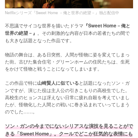
Netflixシリーズ『Sweet Home －俺と世界の絶望－』独占配信中
不思議でサイコな世界を描いたドラマ
『Sweet Home－俺と
。その刺激的な内容が日本の若者たちの間で
世界の絶望－』
も大きな話題となった作品です。

物語の舞台は、ある日突然、人間が怪物に姿を変えてしまっ
た街。古びた集合住宅・グリーンホームの住民たちは、生死
をかけて怪物と戦うことになってしまいます。

この作品で特に
と話題になったソン・ガ
山崎賢人に似ている
ンですが、演じた役は主人公の引きこもりの高校生でした。
高校生のヒョンスは冴えない日常に疲れ自殺を考えていまし
たが、怪物化した人間との戦いに巻き込まれていってしまう
のでした……。

ソン・ガンの今までにないシリアスな演技を見ることがで
きる「Sweet Home」。クールでどこか狂気的な表情にも