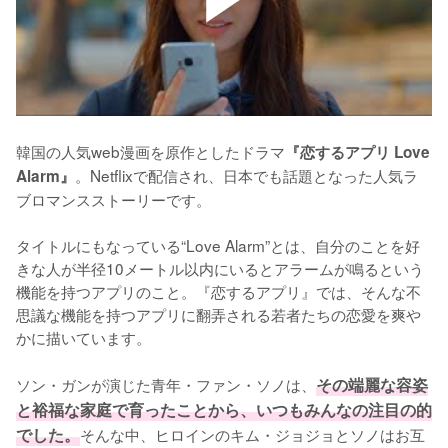
韓国の人気web漫画を原作としたドラマ
『恋するアプリ Love 
。Netflixで配信され、日本でも話題となった人気ラ
Alarm』
ブロマンスストーリーです。

タイトルにもなっている“Love Alarm”とは、自分のことを好
きな人が半径10メートル以内にいるとアラームが鳴るという
機能を持つアプリのこと。『恋するアプリ』では、そんな不
思議な機能を持つアプリに翻弄される若者たちの恋愛を爽や
かに描いています。

ソン・ガンが演じた青年・ファン・ソノは、
その端麗な容姿
と裕福な家庭で育ったことから、いつもみんなの注目の的
でした。
そんな中、ヒロインのキム・ジョジョとソノはお互