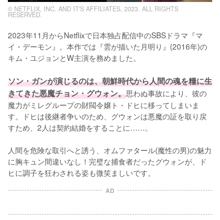
© NETFLIX, INC. AND IT'S AFFILIATES, 2023. ALL RIGHTS
RESERVED.
2023年11月からNetflixで日本独占配信中のSBSドラマ『マ
イ・デーモン』。本作では『雲が描いた月明り』(2016年)の
キム・ユジョンとW主演を務めました。

ソン・ガンが演じるのは、朝鮮時代から人間の魂を糧に生
きてきた悪魔チョン・グウォン。
思わぬ事故により、彼の
魔力がミレグループの財閥令嬢ト・ドヒに移ってしまいま
す。ドヒは後継者争いのため、グウォンは悪魔の証を取り戻
すため、2人は契約結婚をすることに……。

人間を危険な取引へと誘う、オムファタール(魔性の男)の魅力
に胸キュン間違いなし！完璧な捕食者だったグウォンが、ド
ヒに調子を狂わされる姿も微笑ましいです。
AD