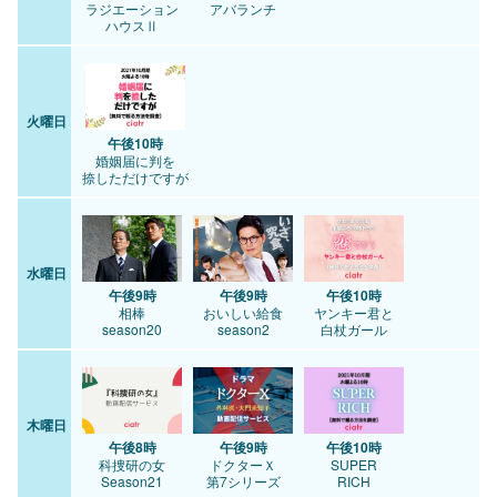
ラジエーション
アバランチ
ハウスⅡ
火曜日
午後10時
婚姻届に判を
捺しただけですが
水曜日
午後9時
午後9時
午後10時
相棒
おいしい給食
ヤンキー君と
season20
season2
白杖ガール
木曜日
午後8時
午後9時
午後10時
科捜研の女
ドクターＸ
SUPER
Season21
第7シリーズ
RICH