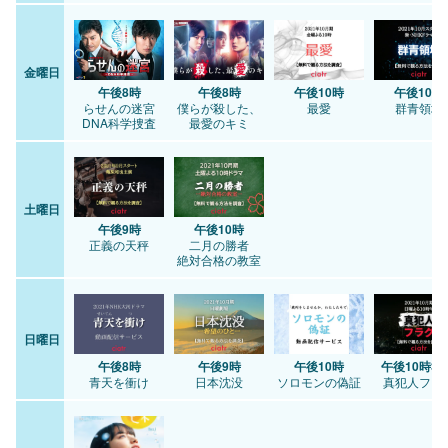
金曜日
午後8時
午後8時
午後10時
午後10時
らせんの迷宮
僕らが殺した、
最愛
群青領域
DNA科学捜査
最愛のキミ
土曜日
午後9時
午後10時
正義の天秤
二月の勝者
絶対合格の教室
日曜日
午後8時
午後9時
午後10時
午後10時30
青天を衝け
日本沈没
ソロモンの偽証
真犯人フラ