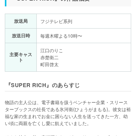
放送局
フジテレビ系列
放送日時
毎週木曜よる10時〜
江口のりこ
主要キャス
赤楚衛二
ト
町田啓太
『SUPER RICH』のあらすじ
物語の主人公は、電子書籍を扱うベンチャー企業・スリース
ターブックスの社長である氷河衛(ひょうがまもる)。彼女は裕
福な家の生まれでお金に困らない人生を送ってきた一方、幼
い頃に両親を亡くし愛に飢えていました。
