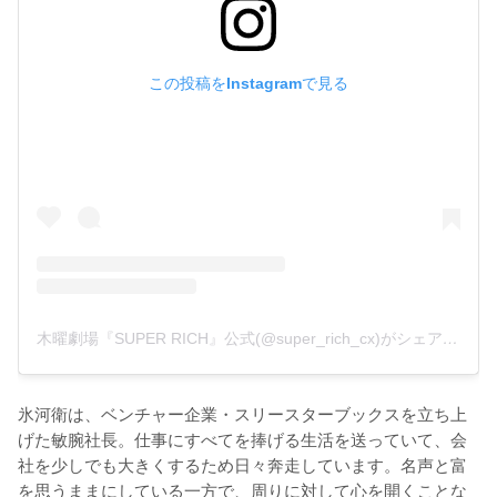
この投稿をInstagramで見る
木曜劇場『SUPER RICH』公式(@super_rich_cx)がシェアした投稿
氷河衛は、ベンチャー企業・スリースターブックスを立ち上
げた敏腕社長。仕事にすべてを捧げる生活を送っていて、会
社を少しでも大きくするため日々奔走しています。名声と富
を思うままにしている一方で、周りに対して心を開くことな