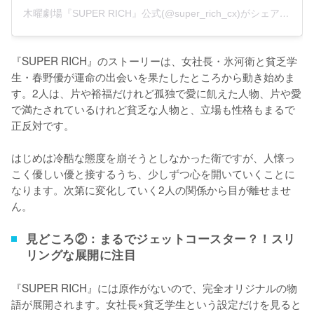
木曜劇場『SUPER RICH』公式(@super_rich_cx)がシェアした投稿
『SUPER RICH』のストーリーは、女社長・氷河衛と貧乏学
生・春野優が運命の出会いを果たしたところから動き始めま
す。2人は、片や裕福だけれど孤独で愛に飢えた人物、片や愛
で満たされているけれど貧乏な人物と、立場も性格もまるで
正反対です。

はじめは冷酷な態度を崩そうとしなかった衛ですが、人懐っ
こく優しい優と接するうち、少しずつ心を開いていくことに
なります。次第に変化していく2人の関係から目が離せませ
ん。
見どころ②：まるでジェットコースター？！スリ
リングな展開に注目
『SUPER RICH』には原作がないので、完全オリジナルの物
語が展開されます。女社長×貧乏学生という設定だけを見ると