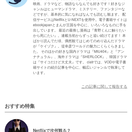
映画、ドラマなど、物語ならなんでも好きです！好きなジ
ャンルはヒューマンドラマ、ミステリー、ファンタジーな
どですが、基本的に気になればなんでも読むし観ます。 配
信サービスはNetflixとU-NEXTを使用中。電子書籍サイトは
ebookjapanとまんが王国を中心に、いろいろなものに手を
出しています。 最近の最推し漫画は『青野くんに触りたい
から死にたい』。連載当初からずっと追い続けてます！ 本
ばかり読んでた頃、偶然観てはじめてのめり込んだドラマ
が『ケイゾク』。堤幸彦ワールドの魅力にくらくらきまし
た。 そのほかの好きな国内ドラマは『MIU404』と『アン
ナチュラル』、海外ドラマは『SHERLOCK』、韓国ドラマ
は『サイコだけど大丈夫』です。 ciatrでは、VODや電子書
籍サイトの紹介記事を中心に、幅広いジャンルで執筆して
います。
この記事に関して報告する
おすすめ特集
Netflixで次何観る？