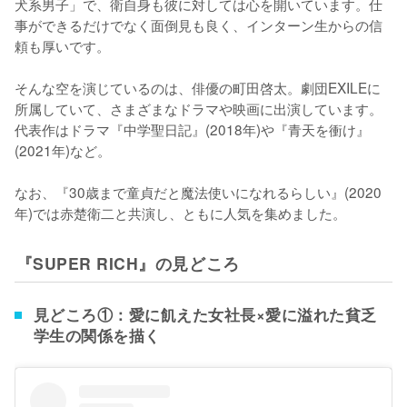
犬系男子」で、衛自身も彼に対しては心を開いています。仕
事ができるだけでなく面倒見も良く、インターン生からの信
頼も厚いです。

そんな空を演じているのは、俳優の町田啓太。劇団EXILEに
所属していて、さまざまなドラマや映画に出演しています。
代表作はドラマ『中学聖日記』(2018年)や『青天を衝け』
(2021年)など。

なお、『30歳まで童貞だと魔法使いになれるらしい』(2020
年)では赤楚衛二と共演し、ともに人気を集めました。
『SUPER RICH』の見どころ
見どころ①：愛に飢えた女社長×愛に溢れた貧乏
学生の関係を描く