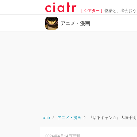
[ シアター ]
物語と、出会おう
アニメ・漫画
ciatr
アニメ・漫画
『ゆるキャン△』大垣千明
2024年4月14日更新