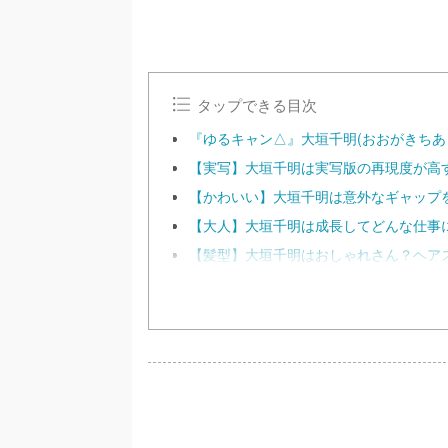
タップできる目次
『ゆるキャン△』大垣千明(おおがきちあ
【実写】大垣千明は実写版の再現度が高
【かわいい】大垣千明は意外なギャップ
【大人】大垣千明は成長してどんな仕事
【髪型】大垣千明はおしゃれさん？ヘア