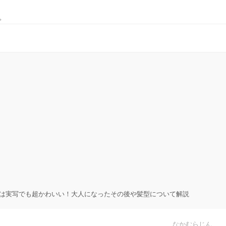
。
は実写でも超かわいい！大人になったその後や髪型について解説
なかむらじん