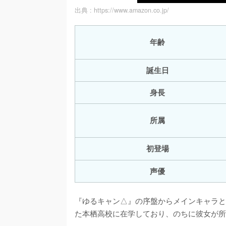
出典 :
https://www.amazon.co.jp/
年齢
誕生日
身長
所属
初登場
声優
『ゆるキャン△』の序盤からメインキャラと
た本栖高校に在学しており、のちに彼女が所