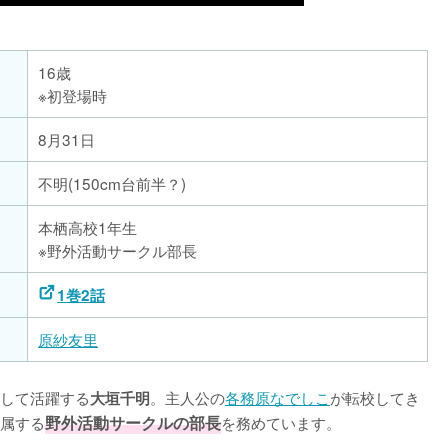
16歳
※初登場時
8月31日
不明(150cm台前半？)
本栖高校1年生
※野外活動サークル部長
1巻2話
原紗友里
して活躍する
。主人公の
各務原なでしこ
が転校してき
大垣千明
属する
野外活動サークルの部長
を務めています。
