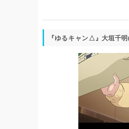
『ゆるキャン△』大垣千明