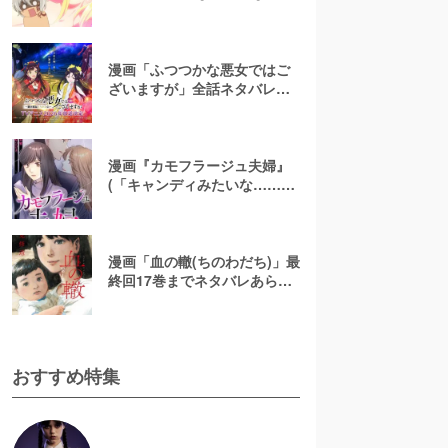
メ地上波で放送して大丈
夫！？【お色気注意】
漫画「ふつつかな悪女ではご
ざいますが」全話ネタバレあ
らすじ＆感想を紹介！無料で
読む方法はある？【なろう小
説発】
漫画『カモフラージュ夫婦』
(「キャンディみたいな……」)
最終回までネタバレあらす
じ！原作小説は無料で読め
る？
漫画「血の轍(ちのわだち)」最
終回17巻までネタバレあらす
じ解説！白猫の意味とは？
【完結】
おすすめ特集