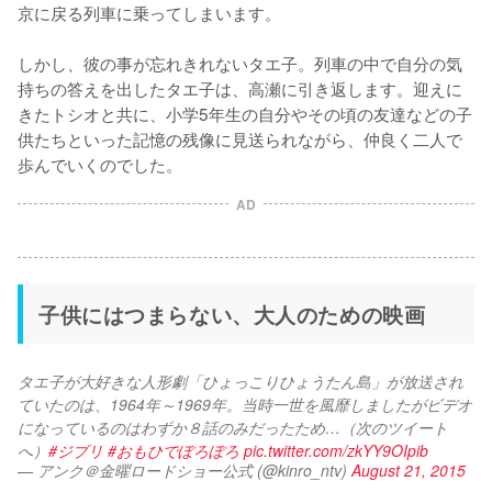
京に戻る列車に乗ってしまいます。

しかし、彼の事が忘れきれないタエ子。列車の中で自分の気
持ちの答えを出したタエ子は、高瀬に引き返します。迎えに
きたトシオと共に、小学5年生の自分やその頃の友達などの子
供たちといった記憶の残像に見送られながら、仲良く二人で
歩んでいくのでした。
AD
子供にはつまらない、大人のための映画
タエ子が大好きな人形劇「ひょっこりひょうたん島」が放送され
ていたのは、1964年～1969年。当時一世を風靡しましたがビデオ
になっているのはわずか８話のみだったため…（次のツイート
へ）
#ジブリ
#おもひでぽろぽろ
pic.twitter.com/zkYY9OIpib
— アンク＠金曜ロードショー公式 (@kinro_ntv)
August 21, 2015