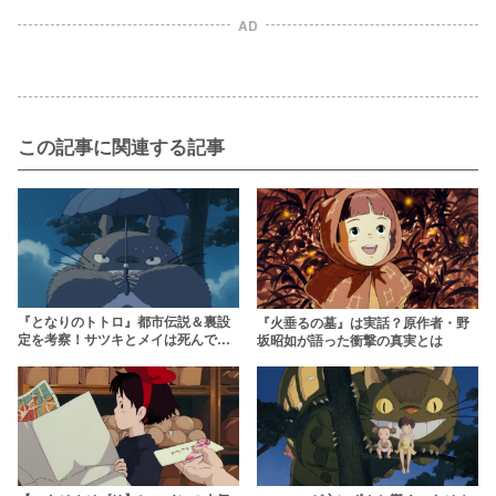
AD
この記事に関連する記事
『となりのトトロ』都市伝説＆裏設
『火垂るの墓』は実話？原作者・野
定を考察！サツキとメイは死んでい
坂昭如が語った衝撃の真実とは
る？