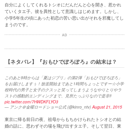
自分によくしてくれるトシオにだんだんと心を開き、惹かれ
ていくタエ子。彼を異性として意識しはじめます。しかし、
小学5年生の頃にあった初恋の苦い思い出がそれを邪魔してし
まうのです。
AD
【ネタバレ】『おもひでぽろぽろ』の結末は？
このあと9時からは「夏はジブリ」の第2弾「おもひでぽろぽろ」
をお届けしますぅ！放送開始まであと1時間ちょっとですー☆小学
校時代の男子と女子のクスッと笑ってしまうようなやりとりやラ
ストの感動的エンディングまで、見所たっぷりなので是非‼︎ 
pic.twitter.com/7HWDKFLYO3
— アンク＠金曜ロードショー公式 (@kinro_ntv)
August 21, 2015
東京に帰る前日の夜、祖母からもちかけられたトシオとの結
婚の話に、思わずその場を飛び出すタエ子。そして翌日、東