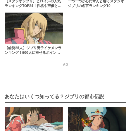
【スタジオジブリ】ヒロインの人気
一つ一つが心にずんと響くスタジオ
ランキングTOP24！性格や声優とと
ジブリの名言ランキング10
もにファンが選んだ理由を紹介
【総勢25人】ジブリ男子イケメンラ
ンキング！500人に推せるポイント
も聞いてみた
AD
あなたはいくつ知ってる？ジブリの都市伝説