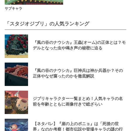
サブキャラ
「スタジオジブリ」の人気ランキング
『風の谷のナウシカ』王蟲(オーム)の正体とは？モ
デルとなった虫や鳴き声の秘密に迫る
『風の谷のナウシカ』巨神兵は神か兵器か？その
正体やなぜ腐ったのかを徹底解説
ジブリキャラクター一覧まとめ！人気キャラの名
前を年齢とともに画像付きで総ざらい
【ネタバレ】『崖の上のポニョ』は「死後の世
界」なのか考察！都市伝説や登場キャラの謎の行