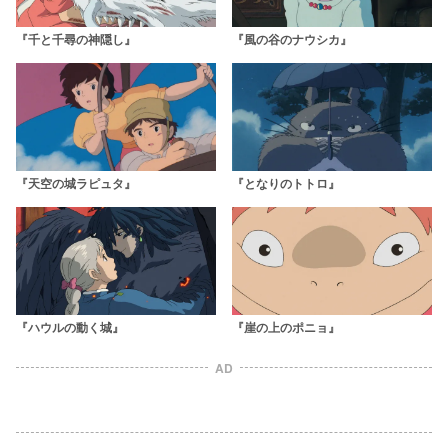
『千と千尋の神隠し』
『風の谷のナウシカ』
『天空の城ラピュタ』
『となりのトトロ』
『ハウルの動く城』
『崖の上のポニョ』
AD