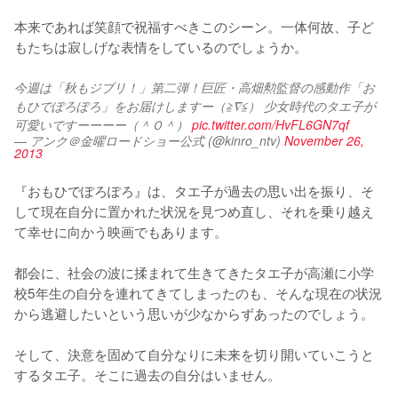
本来であれば笑顔で祝福すべきこのシーン。一体何故、子ど
今週は「秋もジブリ！」第二弾！巨匠・高畑勲監督の感動作「お
もひでぽろぽろ」をお届けしますー（≧∇≦） 少女時代のタエ子が
可愛いですーーーー（＾Ｏ＾） 
pic.twitter.com/HvFL6GN7qf
— アンク＠金曜ロードショー公式 (@kinro_ntv)
November 26,
2013
『おもひでぽろぽろ』は、タエ子が過去の思い出を振り、そ
して現在自分に置かれた状況を見つめ直し、それを乗り越え
て幸せに向かう映画でもあります。

都会に、社会の波に揉まれて生きてきたタエ子が高瀬に小学
校5年生の自分を連れてきてしまったのも、そんな現在の状況
から逃避したいという思いが少なからずあったのでしょう。

そして、決意を固めて自分なりに未来を切り開いていこうと
するタエ子。そこに過去の自分はいません。
