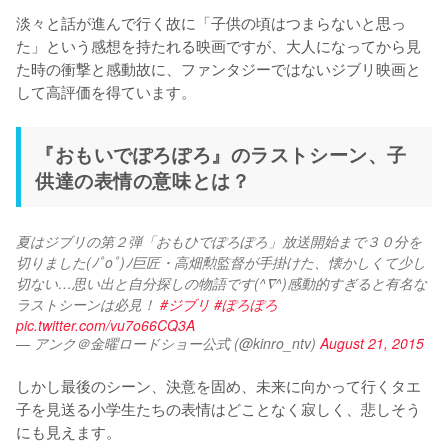
淡々と話が進んで行く故に「子供の頃はつまらないと思っ
た」という感想を持たれる映画ですが、大人になってから見
た時の衝撃と感動故に、ファンタジーではないジブリ映画と
『おもいでぽろぽろ』のラストシーン、子
供達の表情の意味とは？
夏はジブリの第２弾「おもひでぽろぽろ」放送開始まで３０分を
切りました(ﾉﾟοﾟ)ﾉ巨匠・高畑勲監督が手掛けた、懐かしくて少し
切ない…思い出と自分探しの物語です(^∇^)感動的すぎると有名な
ラストシーンは必見！ 
#ジブリ
#ぽろぽろ
pic.twitter.com/vu7o66CQ3A
— アンク＠金曜ロードショー公式 (@kinro_ntv)
August 21, 2015
しかし最後のシーン、決意を固め、未来に向かって行くタエ
子を見送る小学生たちの表情はどことなく寂しく、悲しそう
にも見えます。
