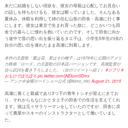
未だに結婚をしない現状を、彼女の母親は心配してお見合い
の話しを持ちかけるも、彼女は断っていました。そんなある
夏休み、休暇を利用して姉の住む山形の田舎・高瀬に行く事
にします。彼女は東京で生まれ育った故に、どこかいつも田
舎での暮らしに憧れを抱いていたのです。そして田舎に向か
う途中で昔の思い出を振り返るタエ子は、小学生5年生の頃の
自分の思い出を連れたまま高瀬に到着します。
本作の主題歌「愛は花、君はその種子」は1979年に公開のアメリ
カ映画「ローズ」の主題歌の日本語バージョンです。高畑監督が
自ら訳詞を書き下ろしました。（次のツイートへ続く） 
#ジブリ
#
おもひでぽろぽろ
pic.twitter.com/jNEkomSDmx
— アンク＠金曜ロードショー公式 (@kinro_ntv)
August 21, 2015
高瀬に着くと親戚であり3つ下の青年トシオが迎えにきてお
り、それからもなにかとタエ子の田舎での生活を支えてくれ
ます。彼は元々サラリーマンをしていたのですが、田舎に戻
って農業やスキーのインストラクターとして働いていまし
た。
