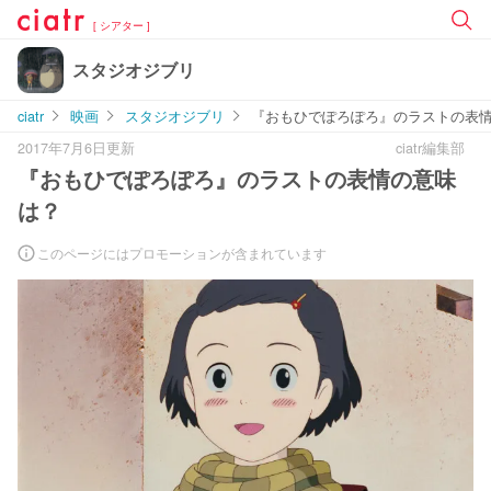
[ シアター ]
スタジオジブリ
ciatr
映画
スタジオジブリ
『おもひでぽろぽろ』のラストの表
2017年7月6日更新
ciatr編集部
『おもひでぽろぽろ』のラストの表情の意味
は？
このページにはプロモーションが含まれています