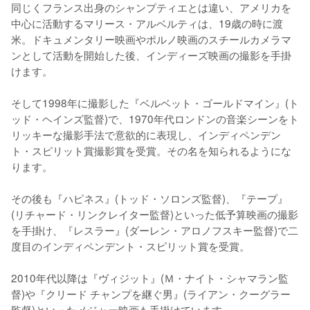
同じくフランス出身のシャンプティエとは違い、アメリカを
中心に活動するマリース・アルベルティは、19歳の時に渡
米。ドキュメンタリー映画やポルノ映画のスチールカメラマ
ンとして活動を開始した後、インディーズ映画の撮影を手掛
けます。

そして1998年に撮影した『ベルベット・ゴールドマイン』(ト
ッド・ヘインズ監督)で、1970年代ロンドンの音楽シーンをト
リッキーな撮影手法で意欲的に表現し、インディペンデン
ト・スピリット賞撮影賞を受賞。その名を知られるようにな
ります。

その後も『ハピネス』(トッド・ソロンズ監督)、『テープ』
(リチャード・リンクレイター監督)といった低予算映画の撮影
を手掛け、『レスラー』(ダーレン・アロノフスキー監督)で二
度目のインディペンデント・スピリット賞を受賞。

2010年代以降は『ヴィジット』(Ｍ・ナイト・シャマラン監
督)や『クリード チャンプを継ぐ男』(ライアン・クーグラー
監督)といったメジャー映画も手掛けています。