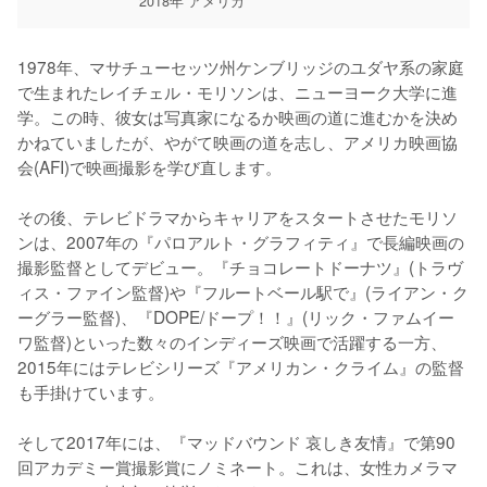
2018年 アメリカ
1978年、マサチューセッツ州ケンブリッジのユダヤ系の家庭
で生まれたレイチェル・モリソンは、ニューヨーク大学に進
学。この時、彼女は写真家になるか映画の道に進むかを決め
かねていましたが、やがて映画の道を志し、アメリカ映画協
会(AFI)で映画撮影を学び直します。

その後、テレビドラマからキャリアをスタートさせたモリソ
ンは、2007年の『パロアルト・グラフィティ』で長編映画の
撮影監督としてデビュー。『チョコレートドーナツ』(トラヴ
ィス・ファイン監督)や『フルートベール駅で』(ライアン・ク
ーグラー監督)、『DOPE/ドープ！！』(リック・ファムイー
ワ監督)といった数々のインディーズ映画で活躍する一方、
2015年にはテレビシリーズ『アメリカン・クライム』の監督
も手掛けています。

そして2017年には、『マッドバウンド 哀しき友情』で第90
回アカデミー賞撮影賞にノミネート。これは、女性カメラマ