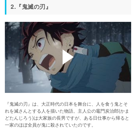
2.『鬼滅の刃』
『鬼滅の刃』は、大正時代の日本を舞台に、人を食う鬼とそ
れを滅さんとする人を描いた物語。主人公の竈門炭治郎(かま
どたんじろう)は大家族の長男ですが、ある日仕事から帰ると
一家のほぼ全員が鬼に殺されていたのです。
