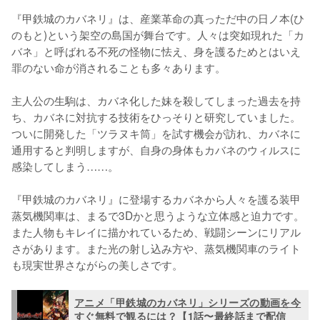
『甲鉄城のカバネリ』は、産業革命の真っただ中の日ノ本(ひ
のもと)という架空の島国が舞台です。人々は突如現れた「カ
バネ」と呼ばれる不死の怪物に怯え、身を護るためとはいえ
罪のない命が消されることも多々あります。

主人公の生駒は、カバネ化した妹を殺してしまった過去を持
ち、カバネに対抗する技術をひっそりと研究していました。
ついに開発した「ツラヌキ筒」を試す機会が訪れ、カバネに
通用すると判明しますが、自身の身体もカバネのウィルスに
感染してしまう……。

『甲鉄城のカバネリ』に登場するカバネから人々を護る装甲
蒸気機関車は、まるで3Dかと思うような立体感と迫力です。
また人物もキレイに描かれているため、戦闘シーンにリアル
さがあります。また光の射し込み方や、蒸気機関車のライト
も現実世界さながらの美しさです。
アニメ「甲鉄城のカバネリ」シリーズの動画を今
すぐ無料で観るには？【1話〜最終話まで配信