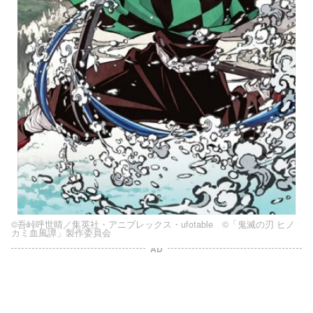
©吾峠呼世晴／集英社・アニプレックス・ufotable ©「鬼滅の刃 ヒノ
カミ血風譚」製作委員会
AD