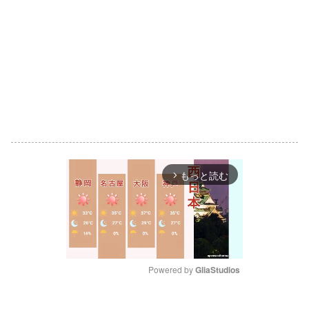
もっと読む
arrow_forward_ios
Powered by 
GliaStudios
M