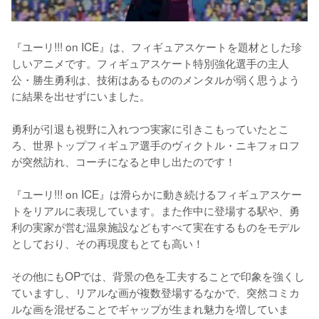
『ユーリ!!! on ICE』は、フィギュアスケートを題材とした珍
しいアニメです。フィギュアスケート特別強化選手の主人
公・勝生勇利は、技術はあるもののメンタルが弱く思うよう
に結果を出せずにいました。

勇利が引退も視野に入れつつ実家に引きこもっていたとこ
ろ、世界トップフィギュア選手のヴィクトル・ニキフォロフ
が突然訪れ、コーチになると申し出たのです！

『ユーリ!!! on ICE』は滑らかに動き続けるフィギュアスケー
トをリアルに表現しています。また作中に登場する駅や、勇
利の実家が営む温泉施設などもすべて実在するものをモデル
としており、その再現度もとても高い！

その他にもOPでは、背景の色を工夫することで印象を強くし
ていますし、リアルな画が複数登場するなかで、突然コミカ
ルな画を混ぜることでギャップが生まれ魅力を増していま