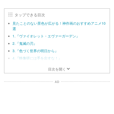
u
t
e
タップできる目次
見たことのない景色が広がる！神作画のおすすめアニメ10
選
1.『ヴァイオレット・エヴァーガーデン』
2.『鬼滅の刃』
3.『色づく世界の明日から』
4.『映像研には手を出すな！』
目次を開く
AD