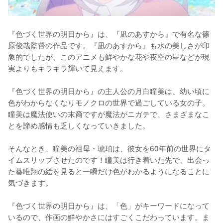
『色づく世界の明日から』は、『凪のあすから』で有名な篠
原俊哉監督の作品です。『凪のあすから』も水の美しさが印
象的でしたが、このアニメも鮮やかな花や夜空の星などが現
実よりもキラキラ輝いて見えます。

『色づく世界の明日から』の主人公の月白瞳美は、幼い頃に
色がわからなくなりモノクロの世界で過ごしている女の子。
瞳美は魔法使いの末裔ですが魔法がニガテで、さまざまなこ
とを諦め感情も乏しくなっていきました。

そんなとき、瞳美の祖母・琥珀は、彼女を60年前の世界にタ
イムスリップさせたのです！瞳美は行き着いた先で、出会っ
た葵唯翔の絵を見ると一瞬だけ色がわかるようになることに
気づきます。

『色づく世界の明日から』は、「色」がキーワードになって
いるので、作画の鮮やかさにはすごくこだわっています。ま