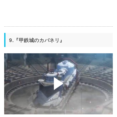
9.『甲鉄城のカバネリ』