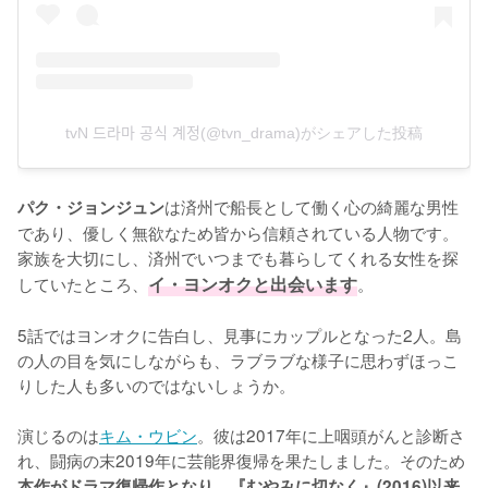
tvN 드라마 공식 계정(@tvn_drama)がシェアした投稿
は済州で船長として働く心の綺麗な男性
パク・ジョンジュン
であり、優しく無欲なため皆から信頼されている人物です。
家族を大切にし、済州でいつまでも暮らしてくれる女性を探
していたところ、
イ・ヨンオクと出会います
。

5話ではヨンオクに告白し、見事にカップルとなった2人。島
の人の目を気にしながらも、ラブラブな様子に思わずほっこ
りした人も多いのではないしょうか。

演じるのは
キム・ウビン
。彼は2017年に上咽頭がんと診断さ
れ、闘病の末2019年に芸能界復帰を果たしました。そのため
本作がドラマ復帰作となり、『むやみに切なく』(2016)以来