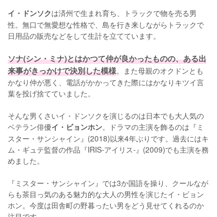
は済州で生まれ育ち、トラックで物を売る男
イ・ドンソク
性。無口で無愛想な性格で、島を行き来しながらトラックで
日用品の販売などをして生計を立てています。

ソナ(シン・ミナ)とはかつて仲が良かったものの、ある出
来事がきっかけで決別した模様
。また母親のオクドンとも
かなり仲が悪く、電話がかかってきた際にはかなりキツイ言
葉を投げ捨てていました。

そんな男くさいイ・ドンソクを演じるのは日本でも大人気の
ベテラン俳優
。ドラマの主演を飾るのは『ミ
イ・ビョンホン
スター・サンシャイン』(2018)以来4年ぶりです。過去にはキ
ム・ギュテ監督の作品『IRIS-アイリス-』(2009)でも主演を務
めました。

『ミスター・サンシャイン』では3か国語を操り、クールなが
らも茶目っ気のある魅力的な大人の男性を演じたイ・ビョン
ホン。今度は田舎町の野暮ったい男をどう見せてくれるのか
注目です。