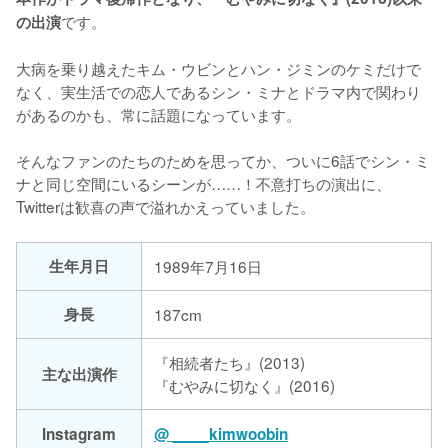
です。

の出演
大病を乗り越えたキム・ウビンとハン・ジミンのケミだけで
なく、実生活での恋人であるシン・ミナとドラマ内で関わり
があるのかも、常に話題になっています。

そんなファンのたちのためを思ってか、ついに6話でシン・ミ
ナと同じ空間にいるシーンが……！不意打ちの演出に、
Twitterは歓喜の声で溢れかえっていました。
生年月日
1989年7月16日
身長
187cm
『相続者たち』(2013)
主な出演作
『むやみに切なく』(2016)
Instagram
@ ____kimwoobin