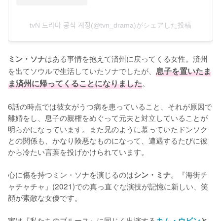
tvN 드라마 공식 계정(@tvn_drama)がシェアした投稿
はある事情を抱えて済州に戻ってくる女性。済州
ミン・ソナ
を出てソウルで生活していたソナでしたが、
息子を置いたま
ま済州に帰ってくることになりました
。

6話の時点では彼女がうつ病を患っていること、それが原因で
離婚をし、息子の親権をめぐって元夫と対立していることが
明らかになっています。また兄のように慕っていたドンソク
との関係も、かなり険悪なものになって、遭遇するたびに彼
から冷たい言葉を投げかけられています。

心に傷を持つミン・ソナを演じるのは
。『海街チ
シン・ミナ
ャチャチャ』(2021)での真っ直ぐな演技が記憶に新しい、笑
顔が素敵な女優です。

実は『私たちのブルース』に同じく出演する
キム・ウビン
と