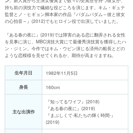
ン
持ち前の演技力で繊細な役どころを演じます。キム・ギュテ
監督とノ・ヒギョン脚本家の作品『パダムパダム～彼と彼女
の心拍音～』(2012)でもヒロイン役で出演していました。

『ある春の夜に』(2019)では障害のある恋に翻弄される女性
を見事に演じ、MBC演技大賞にて最優秀演技賞を獲得したハ
ン・ジミン。今作ではキム・ウビン演じる済州の船長とどの
ような恋模様を見せてくれるか、期待が高まりますね。
生年月日
1982年11月5日
身長
160cm
『知ってるワイフ』(2018)
『ある春の夜に』(2019)
主な出演作
『まぶしくて-私たちの輝く時間-』
(2019)