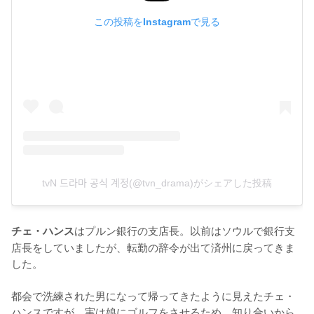
この投稿をInstagramで見る
tvN 드라마 공식 계정(@tvn_drama)がシェアした投稿
はプルン銀行の支店長。以前はソウルで銀行支
チェ・ハンス
店長をしていましたが、転勤の辞令が出て済州に戻ってきま
した。

都会で洗練された男になって帰ってきたように見えたチェ・
ハンスですが、実は娘にゴルフをさせるため、知り合いから