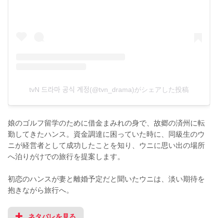
tvN 드라마 공식 계정(@tvn_drama)がシェアした投稿
娘のゴルフ留学のために借金まみれの身で、故郷の済州に転
勤してきたハンス。資金調達に困っていた時に、同級生のウ
ニが経営者として成功したことを知り、ウニに思い出の場所
へ泊りがけでの旅行を提案します。

初恋のハンスが妻と離婚予定だと聞いたウニは、淡い期待を
抱きながら旅行へ。
ネタバレを見る