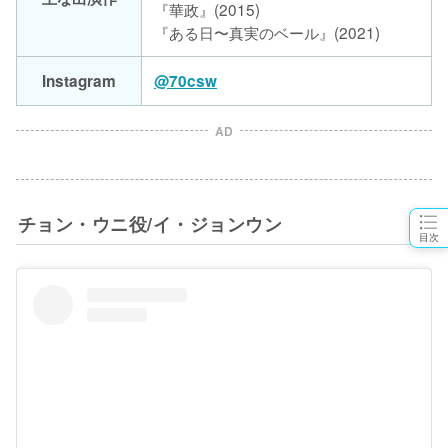
『華政』(2015)
『ある日〜真実のベール』(2021)
Instagram
@70csw
AD
チョン・ウニ役/イ・ジョンウン
目次