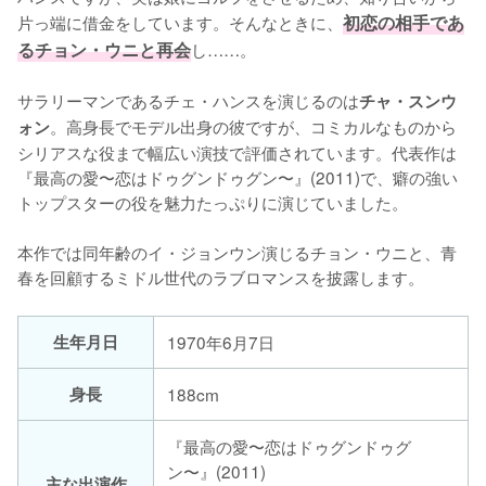
片っ端に借金をしています。そんなときに、
初恋の相手であ
るチョン・ウニと再会
し……。

サラリーマンであるチェ・ハンスを演じるのは
チャ・スンウ
。高身長でモデル出身の彼ですが、コミカルなものから
ォン
シリアスな役まで幅広い演技で評価されています。代表作は
『最高の愛〜恋はドゥグンドゥグン〜』(2011)で、癖の強い
トップスターの役を魅力たっぷりに演じていました。

本作では同年齢のイ・ジョンウン演じるチョン・ウニと、青
春を回顧するミドル世代のラブロマンスを披露します。
生年月日
1970年6月7日
身長
188cm
『最高の愛〜恋はドゥグンドゥグ
ン〜』(2011)
主な出演作