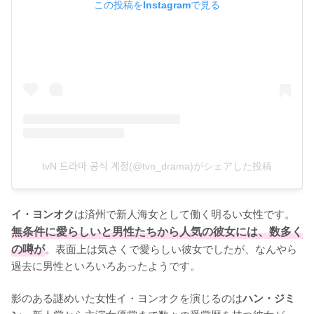
この投稿をInstagramで見る
tvN 드라마 공식 계정(@tvn_drama)がシェアした投稿
は済州で新人海女として働く明るい女性です。
イ・ヨンオク
無条件に愛らしいと男性たちから人気の彼女には、数多く
の噂が
。表面上は気さくで愛らしい彼女でしたが、なんやら
過去に男性といろいろあったようです。

影のある謎めいた女性イ・ヨンオクを演じるのは
ハン・ジミ
。新人賞から主演女優賞まで数々の受賞歴を持つ彼女が、