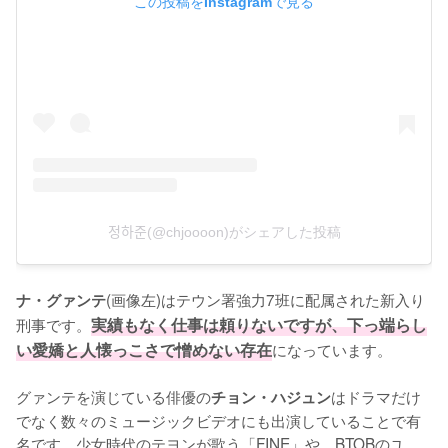
この投稿をInstagramで見る
정하준(@chjoooon)がシェアした投稿
(画像左)はテウン署強力7班に配属された新入り
ナ・グァンテ
刑事です。
実績もなく仕事は頼りないですが、下っ端らし
い愛嬌と人懐っこさで憎めない存在
になっています。

グァンテを演じている俳優の
はドラマだけ
チョン・ハジュン
でなく数々のミュージックビデオにも出演していることで有
名です。少女時代のテヨンが歌う「FINE」や、BTOBのユ