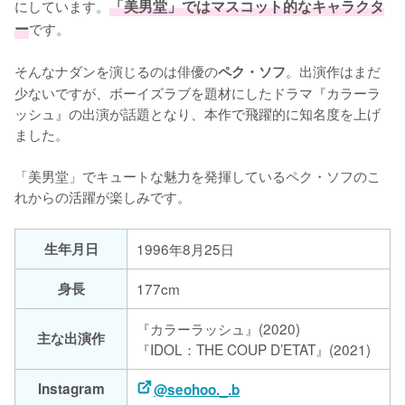
にしています。
「美男堂」ではマスコット的なキャラクタ
ー
です。

そんなナダンを演じるのは俳優の
。出演作はまだ
ペク・ソフ
少ないですが、ボーイズラブを題材にしたドラマ『カラーラ
ッシュ』の出演が話題となり、本作で飛躍的に知名度を上げ
ました。

「美男堂」でキュートな魅力を発揮しているペク・ソフのこ
れからの活躍が楽しみです。
生年月日
1996年8月25日
身長
177cm
『カラーラッシュ』(2020)
主な出演作
『IDOL：THE COUP D’ETAT』(2021)
Instagram
@seohoo._.b