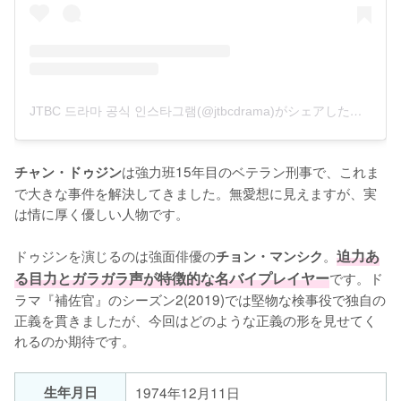
JTBC 드라마 공식 인스타그램(@jtbcdrama)がシェアした投稿
は強力班15年目のベテラン刑事で、これま
チャン・ドゥジン
で大きな事件を解決してきました。無愛想に見えますが、実
は情に厚く優しい人物です。

ドゥジンを演じるのは強面俳優の
。
迫力あ
チョン・マンシク
る目力とガラガラ声が特徴的な名バイプレイヤー
です。ド
ラマ『補佐官』のシーズン2(2019)では堅物な検事役で独自の
正義を貫きましたが、今回はどのような正義の形を見せてく
れるのか期待です。
生年月日
1974年12月11日