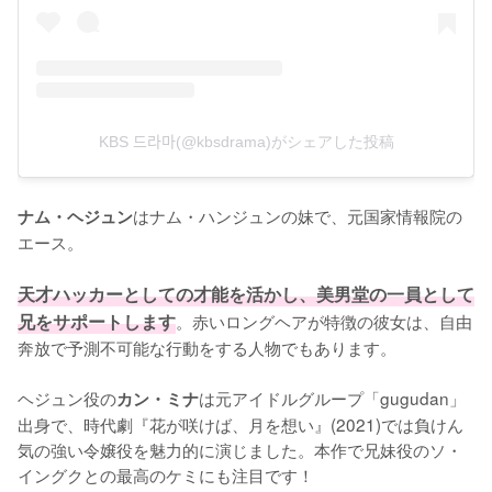
KBS 드라마(@kbsdrama)がシェアした投稿
はナム・ハンジュンの妹で、元国家情報院の
ナム・ヘジュン
エース。

天才ハッカーとしての才能を活かし、美男堂の一員として
兄をサポートします
。赤いロングヘアが特徴の彼女は、自由
奔放で予測不可能な行動をする人物でもあります。

ヘジュン役の
は元アイドルグループ「gugudan」
カン・ミナ
出身で、時代劇『花が咲けば、月を想い』(2021)では負けん
気の強い令嬢役を魅力的に演じました。本作で兄妹役のソ・
イングクとの最高のケミにも注目です！