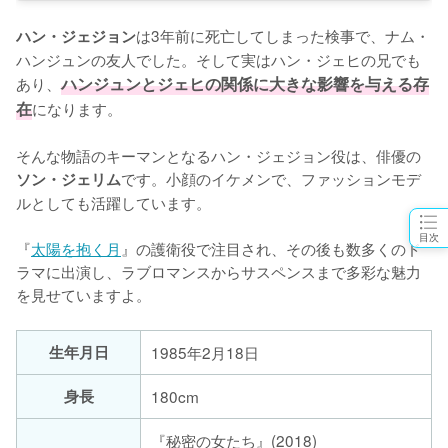
は3年前に死亡してしまった検事で、ナム・
ハン・ジェジョン
ハンジュンの友人でした。そして実はハン・ジェヒの兄でも
あり、
ハンジュンとジェヒの関係に大きな影響を与える存
在
になります。

そんな物語のキーマンとなるハン・ジェジョン役は、俳優の
です。小顔のイケメンで、ファッションモデ
ソン・ジェリム
ルとしても活躍しています。

目次
『
太陽を抱く月
』の護衛役で注目され、その後も数多くのド
ラマに出演し、ラブロマンスからサスペンスまで多彩な魅力
を見せていますよ。
生年月日
1985年2月18日
身長
180cm
『秘密の女たち』(2018)