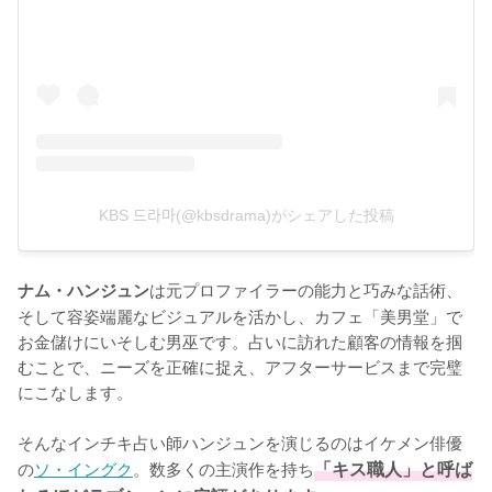
KBS 드라마(@kbsdrama)がシェアした投稿
は元プロファイラーの能力と巧みな話術、
ナム・ハンジュン
そして容姿端麗なビジュアルを活かし、カフェ「美男堂」で
お金儲けにいそしむ男巫です。占いに訪れた顧客の情報を掴
むことで、ニーズを正確に捉え、アフターサービスまで完璧
にこなします。

そんなインチキ占い師ハンジュンを演じるのはイケメン俳優
の
ソ・イングク
。数多くの主演作を持ち
「キス職人」と呼ば