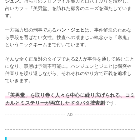
。持ち前のプロファイル能力と口八丁ぶりを活かし、
ジュン
占いカフェ「美男堂」を訪れた顧客のニーズを満たしていま
す。

一方強力班の刑事である
は、事件解決のためな
ハン・ジェヒ
ら手段を選ばない女性。捜査への凄まじい執念から「寒鬼」
というニックネームまで付いています。

そんな全く正反対のタイプである2人が事件を通して絡むこと
になり、事態は予測不可能に。ハンジュンとジェヒは衝突や
仲直りを繰り返しながら、それぞれのやり方で正義を追求し
ていきます。

「美男堂」を取り巻く人々を中心に繰り広げられる、コミ
カルとミステリーが両立したドタバタ捜査劇
です。
AD