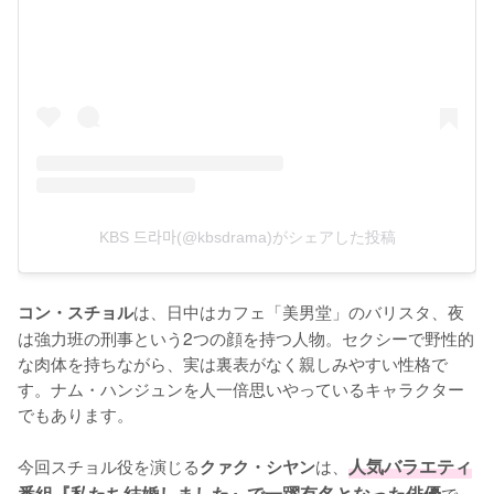
KBS 드라마(@kbsdrama)がシェアした投稿
は、日中はカフェ「美男堂」のバリスタ、夜
コン・スチョル
は強力班の刑事という2つの顔を持つ人物。セクシーで野性的
な肉体を持ちながら、実は裏表がなく親しみやすい性格で
す。ナム・ハンジュンを人一倍思いやっているキャラクター
でもあります。

今回スチョル役を演じる
は、
人気バラエティ
クァク・シヤン
番組『私たち結婚しました』で一躍有名となった俳優
で