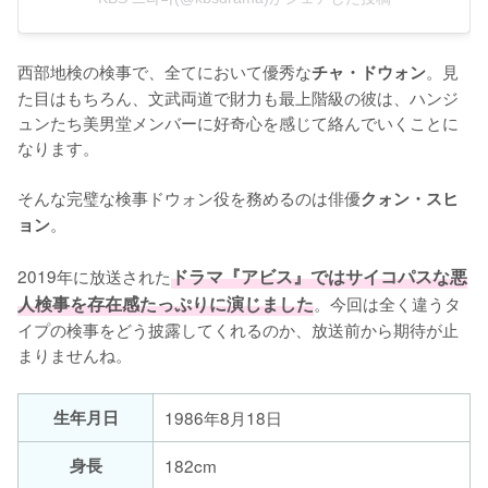
西部地検の検事で、全てにおいて優秀な
。見
チャ・ドウォン
た目はもちろん、文武両道で財力も最上階級の彼は、ハンジ
ュンたち美男堂メンバーに好奇心を感じて絡んでいくことに
なります。

そんな完璧な検事ドウォン役を務めるのは俳優
クォン・スヒ
。

ョン
2019年に放送された
ドラマ『アビス』ではサイコパスな悪
人検事を存在感たっぷりに演じました
。今回は全く違うタ
イプの検事をどう披露してくれるのか、放送前から期待が止
まりませんね。
生年月日
1986年8月18日
身長
182cm