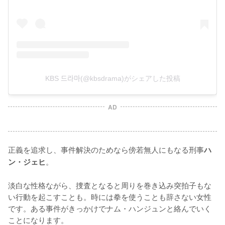
KBS 드라마(@kbsdrama)がシェアした投稿
AD
正義を追求し、事件解決のためなら傍若無人にもなる刑事
ハ
。

ン・ジェヒ
淡白な性格ながら、捜査となると周りを巻き込み突拍子もな
い行動を起こすことも。時には拳を使うことも辞さない女性
です。ある事件がきっかけでナム・ハンジュンと絡んでいく
ことになります。
