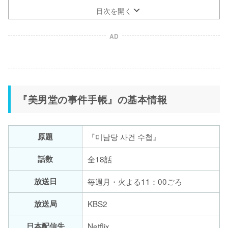
目次を開く
AD
『美男堂の事件手帳』の基本情報
原題
『미남당 사건 수첩』
話数
全18話
放送日
毎週月・火よる11：00ごろ
放送局
KBS2
日本配信先
Netflix