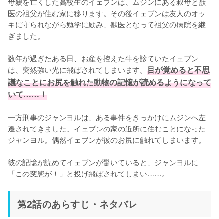
母親を亡くした高校生のイェブンは、ムジンにある叔母と獣
医の祖父が住む家に移ります。その後イェブンは友人のオッ
キに守られながら勉学に励み、獣医となって祖父の病院を継
ぎました。

数年が過ぎたある日、お産を控えた牛を診ていたイェブン
は、突然強い光に飛ばされてしまいます。
目が覚めると不思
議なことにお尻を触れた動物の記憶が読めるようになって
いて……！
一方刑事のジャンヨルは、ある事件をきっかけにムジンへ左
遷されてきました。イェブンの家の近所に住むことになった
ジャンヨル。偶然イェブンが彼のお尻に触れてしまいます。

彼の記憶が読めてイェブンが驚いていると、ジャンヨルに
「この変態が！」と投げ飛ばされてしまい……。
第2話のあらすじ・ネタバレ