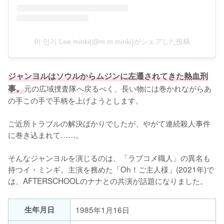
이 민기 Lee minki(@m.m.minki)がシェアした投稿
ジャンヨルはソウルからムジンに左遷されてきた熱血刑
事。
元の広域捜査隊へ戻るべく、長い物には巻かれながらあ
の手この手で手柄を上げようとします。

ご近所トラブルの解決ばかりでしたが、やがて連続殺人事件
に巻き込まれて……。

そんなジャンヨルを演じるのは、「ラブコメ職人」の異名も
持つイ・ミンギ。主演を務めた「Oh！ご主人様」(2021年)で
は、AFTERSCHOOLのナナとの共演が話題になりました。
生年月日
1985年1月16日