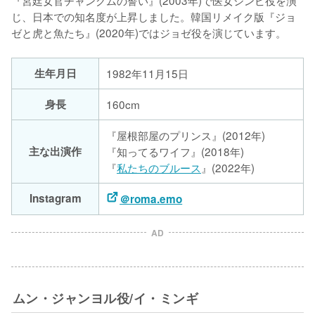
『宮廷女官チャングムの誓い』(2003年)で医女シンビ役を演
じ、日本での知名度が上昇しました。韓国リメイク版『ジョ
ゼと虎と魚たち』(2020年)ではジョゼ役を演じています。
生年月日
1982年11月15日
身長
160cm
『屋根部屋のプリンス』(2012年)
主な出演作
『知ってるワイフ』(2018年)
『
私たちのブルース
』(2022年)
Instagram
＠roma.emo
AD
ムン・ジャンヨル役/イ・ミンギ