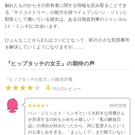
触れたものからその所有者に関する情報を読み取ることでき
る「サイコメトリー」の能力を持つイェブン(ハン・ジミン)。
獣医として働いている彼女は、ある日熱血刑事のジャンヨル
(イ・ミンギ)に出会います。

ひょんなことから2人はコンビとなって、町の小さな犯罪事件
を解決していくようになりますが……。
『ヒップタッチの女王』の期待の声
『
ヒップタッチの女王
』の総合評価
4
/
2
人のレビュー
30代女性
ハン・ジミンとイ・ミンギという大好きな俳優さん
が共演するのめちゃめちゃ嬉しい！『私の解放日
誌』の演出が好みだったから、同じ監督さんという
のも楽しみすぎる。「まぶしくて」まだ観ていない