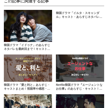
この記事に関連する記事
韓国ドラマ「イルタ・スキャンダ
ル」キャスト・あらすじネタバレま
とめ！犯人の正体や不評の理由を考
察
韓国ドラマ「イドゥナ」のあらすじ
ネタバレを最終回まで！キャスト相
関図や2人の結末も考察
韓国ドラマ「愛と利と」あらすじ・
Netflix韓国ドラマ『エージェントな
キャストまとめ！視聴率や感想・
お仕事』のあらすじ・キャスト！相
OSTも一緒に【Netflix独占】
関図や視聴率も紹介