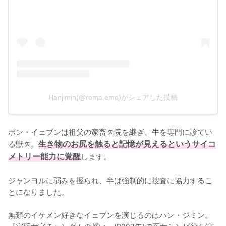
Hanjimin(@roma.emo)がシェアした投稿
ポン・イェブンは祖父の家畜医院を継ぎ、牛を専門に診てい
る獣医。
生き物のお尻を触ると記憶が見えるというサイコ
メトリー能力に覚醒
します。

ジャンヨルに弱みを握られ、半ば強制的に捜査に協力するこ
とになりました。

無類のイケメン好きなイェブンを演じるのはハン・ジミン。