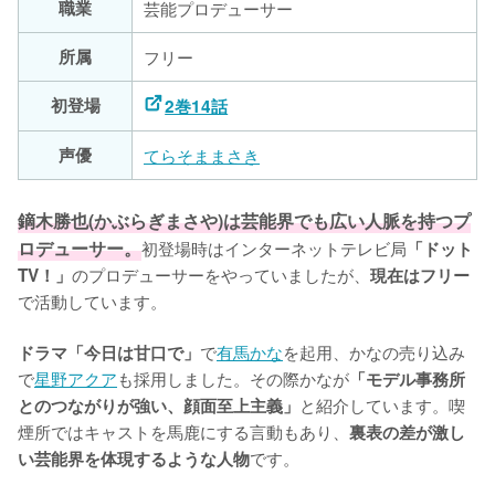
職業
芸能プロデューサー
所属
フリー
初登場
2巻14話
声優
てらそままさき
鏑木勝也(かぶらぎまさや)は芸能界でも広い人脈を持つプ
ロデューサー。
初登場時はインターネットテレビ局
「ドット
のプロデューサーをやっていましたが、
TV！」
現在はフリー
で活動しています。

で
有馬かな
を起用、かなの売り込み
ドラマ「今日は甘口で」
で
星野アクア
も採用しました。その際かなが
「モデル事務所
と紹介しています。喫
とのつながりが強い、顔面至上主義」
煙所ではキャストを馬鹿にする言動もあり、
裏表の差が激し
です。
い芸能界を体現するような人物