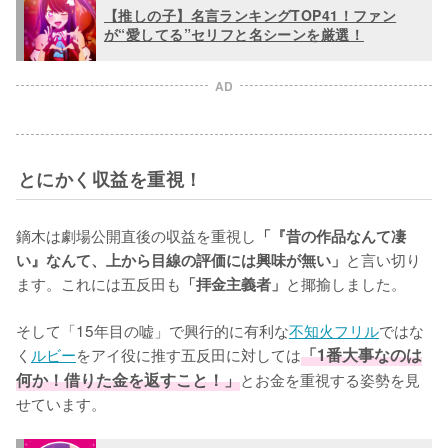
【推しの子】名言ランキングTOP41！ファン
が“愛してる”セリフと名シーンを厳選！
AD
とにかく収益を重視！
鏑木は劇場公開直後の収益を重視し
「『昔の作品なんて凄
と言い切り
い』なんて、上から目線の評価には興味が無い」
ます。これには五反田も
と揶揄しました。

「拝金主義者」
そして「15年目の嘘」で興行的に有利な
不知火フリル
ではな
く
ルビー
をアイ役に推す五反田に対しては
「1番大事なのは
何か！借りた金を返すこと！」
とお金を重視する姿勢を見
せています。