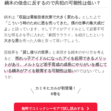
鏑木の信念に反するので共犯の可能性は低い？
鏑木は
とした上で
「収益は看板役者次第で大きく変わる」
「こういう時のために恩を売ってきた。僕の仕事の集大成だ
と語っています。そしてアイがアイドルとして必要不可
よ」
欠な明るさを手に入れた「劇団ララライ」を紹介したという
を売った人物と言って良いでしょう。

大きな恩
芸能界を
と表現する鏑木のやり方を考え
「貸し借りの世界」
ると、
売れっ子アイドルになったアイを起用できるメリッ
トがあり、メルトなど若手育成の成長にやりがいを感じて
いる鏑木がアイを殺害する可能性は低い
のではないでしょ
うか。
カミキヒカルが初登場！
8巻を
無料でコミックシーモアで試し読みする