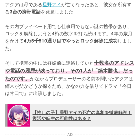
アクアは母である
星野アイ
が亡くなったあと、彼女が所有す
る
を発見しました。

3台の携帯電話
その内プライベート用でも仕事用でもない謎の携帯があり、
ロックを解除しようと4桁の数字を打ち続けます。4年の歳月
をかけて
しまし
4万5千510通り目でやっとロック解除に成功
た。

そして携帯の中には妊娠前に連絡していた
十数名のアドレス
や電話の履歴が残っており、その1人が「鏑木勝也」だっ
たのです。
かなからプロデューサーの名前を聞いたアクアは
鏑木が父かどうか探るため、かなの力を借りてドラマ「今日
は甘口で」に出演しました。
【推しの子】星野アイの死亡の真相を徹底解説！
復活や転生の可能性はある？
AD