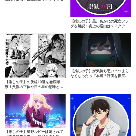
もう
【推しの子】黒川あかねの死亡フラ
グを解説！炎上の理由は？アクアと
は別れる？
【推しの子】が気持ち悪い？つまら
なくなったって本当？評価を徹底分
析！
【推しの子】の伏線10選を徹底考
察！父親の正体や目の星の意味と
は…？
【推しの子】星野ルビーは刺されて