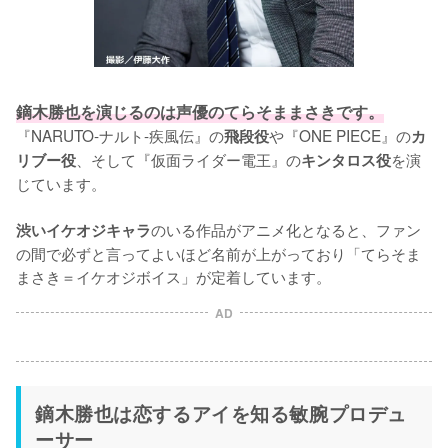
鏑木勝也を演じるのは声優のてらそままさきです。
『NARUTO-ナルト-疾風伝』の
や『ONE PIECE』の
飛段役
カ
、そして『仮面ライダー電王』の
を演
リブー役
キンタロス役
じています。

のいる作品がアニメ化となると、ファン
渋いイケオジキャラ
の間で必ずと言ってよいほど名前が上がっており「てらそま
まさき＝イケオジボイス」が定着しています。
AD
鏑木勝也は恋するアイを知る敏腕プロデュ
ーサー