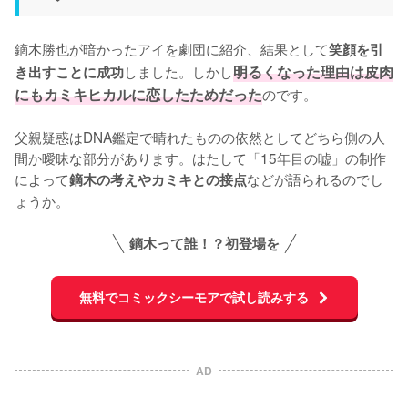
鏑木勝也が暗かったアイを劇団に紹介、結果として
笑顔を引
しました。しかし
明るくなった理由は皮肉
き出すことに成功
にもカミキヒカルに恋したためだった
のです。

父親疑惑はDNA鑑定で晴れたものの依然としてどちら側の人
間か曖昧な部分があります。はたして「15年目の嘘」の制作
によって
などが語られるのでし
鏑木の考えやカミキとの接点
ょうか。
鏑木って誰！？初登場を
無料でコミックシーモアで試し読みする
AD