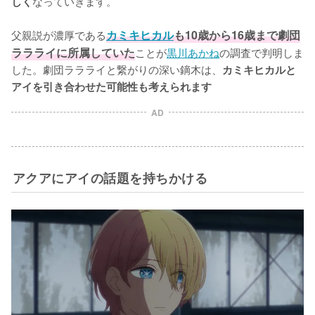
なっていきます。

しく
父親説が濃厚である
カミキヒカル
も10歳から16歳まで劇団
ララライに所属していた
ことが
黒川あかね
の調査で判明しま
した。劇団ララライと繋がりの深い鏑木は、
カミキヒカルと
アイを引き合わせた可能性も考えられます
AD
アクアにアイの話題を持ちかける