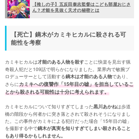
【推しの子】五反田泰志監督はこども部屋おじさ
ん？才能を見抜く天才の秘密とは
【死亡】鏑木がカミキヒカルに殺される可
能性を考察
カミキヒカルは
ことに快楽を見出す猟
才能のある人物を殺す
奇殺人犯だと109話で明らかになりました。業界内で敏腕プ
ロデューサーとして活動する
であり、
鏑木は才能のある人物
さらに
カミキへの復讐作「15年目の嘘」を担当しているこ
とから殺される可能性は十分に考えられます。
カミキヒカルについて知りすぎてしまった
は歩道
黒川あかね
橋の階段から何者かに突き落とされて殺されそうになりまし
た。この事件がカミキによる犯行だった場合「15年目の嘘」
を撮影する中で
鏑木が真実を知りすぎてしまい殺されること
もあり得るかもしれません。