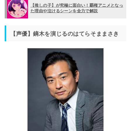
【推しの子】が究極に面白い！覇権アニメとなっ
た理由や泣けるシーンを全力で解説
【声優】鏑木を演じるのはてらそままさき