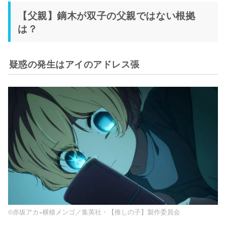
【父親】鏑木が双子の父親ではない根拠
は？
疑惑の発生はアイのアドレス張
©赤坂アカ×横槍メンゴ／集英社・【推しの子】製作委員会