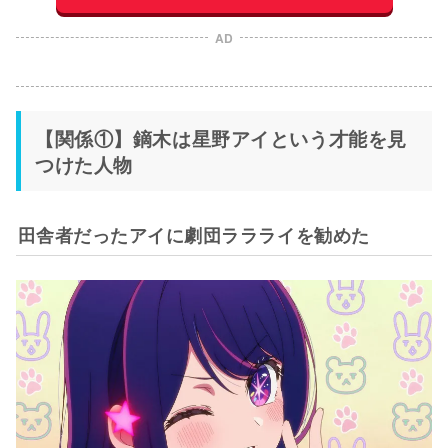
AD
【関係①】鏑木は星野アイという才能を見
つけた人物
田舎者だったアイに劇団ララライを勧めた