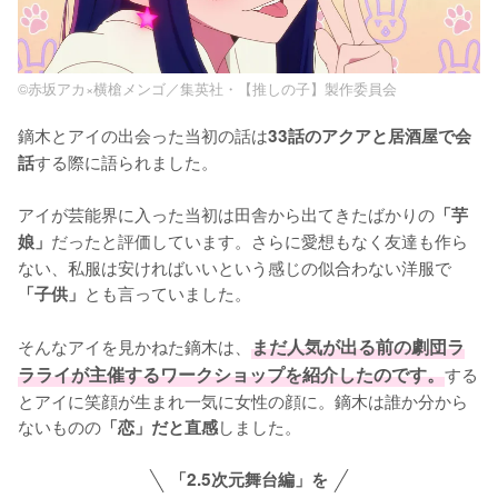
©赤坂アカ×横槍メンゴ／集英社・【推しの子】製作委員会
鏑木とアイの出会った当初の話は
33話のアクアと居酒屋で会
する際に語られました。

話
アイが芸能界に入った当初は田舎から出てきたばかりの
「芋
だったと評価しています。さらに愛想もなく友達も作ら
娘」
ない、私服は安ければいいという感じの似合わない洋服で
とも言っていました。

「子供」
そんなアイを見かねた鏑木は、
まだ人気が出る前の劇団ラ
ラライが主催するワークショップを紹介したのです。
する
とアイに笑顔が生まれ一気に女性の顔に。鏑木は誰か分から
ないものの
しました。
「恋」だと直感
「2.5次元舞台編」を