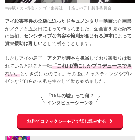
©赤坂アカ×横槍メンゴ／集英社・【推しの子】製作委員会
の企画書
アイ殺害事件の全貌に迫ったドキュメンタリー映画
がアクアと五反田によって作られました。企画書を見た鏑木
は当初、
センシティブな内容や憶測が含まれる脚本によって
として断ろうとします。

資金援助は難しい
しかしアイの息子・
しており裏取りは取
アクアが脚本を担当
れていると語ると一転
「これは僕にしかプロデュースでき
ない」
と引き受けたのです。その後はキャスティングやプレ
ゼンなど自らの人脈を生かして動き始めました。
「15年の嘘」って何？
インタビューシーンを
無料でコミックシーモアで試し読みする