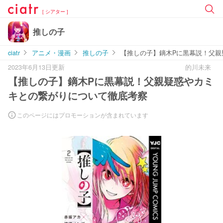
[ シアター ]
推しの子
ciatr
アニメ・漫画
推しの子
【推しの子】鏑木Pに黒幕説！父親
2023年6月13日更新
的川未来
【推しの子】鏑木Pに黒幕説！父親疑惑やカミ
キとの繋がりについて徹底考察
このページにはプロモーションが含まれています