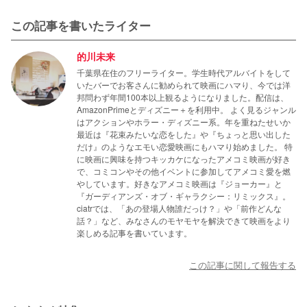
この記事を書いたライター
的川未来
千葉県在住のフリーライター。学生時代アルバイトをして
いたバーでお客さんに勧められて映画にハマり、今では洋
邦問わず年間100本以上観るようになりました。配信は、
AmazonPrimeとディズニー＋を利用中。 よく見るジャンル
はアクションやホラー・ディズニー系。年を重ねたせいか
最近は『花束みたいな恋をした』や『ちょっと思い出した
だけ』のようなエモい恋愛映画にもハマり始めました。 特
に映画に興味を持つキッカケになったアメコミ映画が好き
で、コミコンやその他イベントに参加してアメコミ愛を燃
やしています。好きなアメコミ映画は『ジョーカー』と
『ガーディアンズ・オブ・ギャラクシー：リミックス』。
ciatrでは、「あの登場人物誰だっけ？」や「前作どんな
話？」など、みなさんのモヤモヤを解決できて映画をより
楽しめる記事を書いています。
この記事に関して報告する