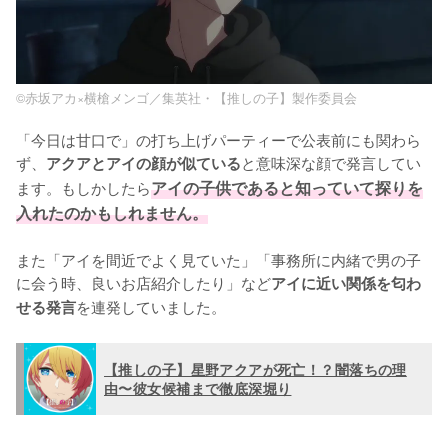
©赤坂アカ×横槍メンゴ／集英社・【推しの子】製作委員会
「今日は甘口で」の打ち上げパーティーで公表前にも関わら
ず、
と意味深な顔で発言してい
アクアとアイの顔が似ている
ます。もしかしたら
アイの子供であると知っていて探りを
入れたのかもしれません。
また「アイを間近でよく見ていた」「事務所に内緒で男の子
に会う時、良いお店紹介したり」など
アイに近い関係を匂わ
を連発していました。
せる発言
【推しの子】星野アクアが死亡！？闇落ちの理
由〜彼女候補まで徹底深堀り