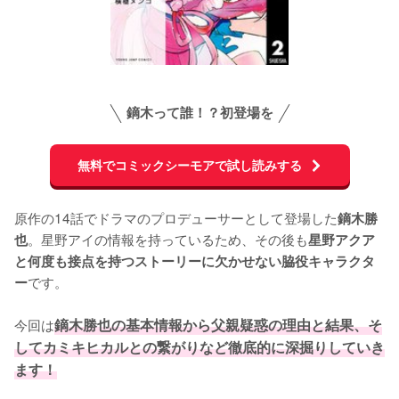
鏑木って誰！？初登場を
無料でコミックシーモアで試し読みする
原作の14話でドラマのプロデューサーとして登場した
鏑木勝
。星野アイの情報を持っているため、その後も
也
星野アクア
と何度も接点を持つストーリーに欠かせない脇役キャラクタ
です。

ー
今回は
鏑木勝也の基本情報から父親疑惑の理由と結果、そ
してカミキヒカルとの繋がりなど徹底的に深掘りしていき
ます！