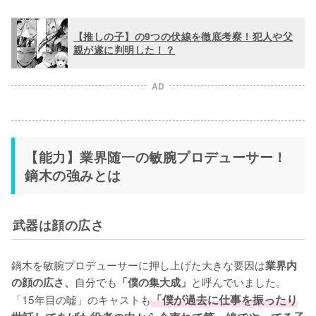
【推しの子】の9つの伏線を徹底考察！犯人や父
親が遂に判明した！？
AD
【能力】業界随一の敏腕プロデューサー！
鏑木の強みとは
武器は顔の広さ
鏑木を敏腕プロデューサーに押し上げた大きな要因は
業界内
自分でも
と呼んでいました。
の顔の広さ、
「僕の集大成」
「15年目の嘘」のキャストも
「僕が過去に仕事を振ったり