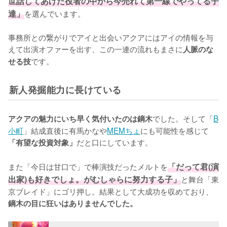
世話してあげた役者の中から今売れて第一線でやってる子
達」
を選んでいます。

事務所との繋がりでアイと出会いアクアにはアイの情報を与
えて出演オファーを出す、この一連の流れもまさに
人脈のな
です。
せる技
新人発掘能力に長けている
でした。そして「
B
アクアの魅力にいち早く気付いたのは鏑木
小町
」結成直後に有馬かなや
MEMちょ
にも可能性を感じて
だと口にしています。

「有望な投資対象」
また「今日は甘口で」で棒演技だったメルトを
「だって君(演
出家)も好きでしょ。がむしゃらに努力する子」
と舞台「東
京ブレイド」にゴリ押し。結果として大成功を収めており、
鏑木の目に狂いはありませんでした。