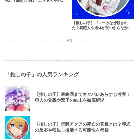
死亡？闇堕ち後は元に戻るのかや前
世バレの理由もネタバレ考察
【推しの子】ゴローはなぜ殺され
た？真犯人や遺体が見つからなかっ
た理由とは
AD
「推しの子」の人気ランキング
【推しの子】最終回までネタバレあらすじ考察！
犯人の父親や双子の結末を徹底解説
【推しの子】星野アクアの死亡の真相とは？葬式
の反応や転生し復活する可能性を考察