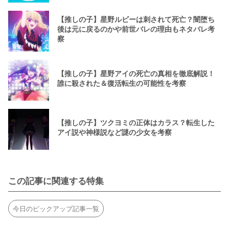
【推しの子】星野ルビーは刺されて死亡？闇堕ち
後は元に戻るのかや前世バレの理由もネタバレ考
察
【推しの子】星野アイの死亡の真相を徹底解説！
誰に殺された＆復活転生の可能性を考察
【推しの子】ツクヨミの正体はカラス？転生した
アイ説や神様説など謎の少女を考察
この記事に関連する特集
今日のピックアップ記事一覧