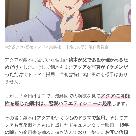
©赤坂アカ×横槍メンゴ／集英社・【推しの子】製作委員会
アクアが鏑木に近づいた理由は
鏑木が父であるか確かめるた
でした。そして鏑木もまた
めだけ
アクアを写真がイケメンだ
でドラマに採用、当初は特に気に留める様子はあり
っただけ
ません。

しかし「今日は甘口で」最終回での演技を見て
アクアに可能
性を感じた鏑木は、恋愛バラエティショーに起用
します。

その後も鏑木は
そしてア
アクアをいくつものドラマで起用。
クアも五反田とともに作成したドキュメンタリー映画
「15年
の企画書を鏑木に持ち込んでおり、徐々に
の嘘」
お互い信頼