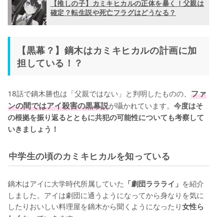
【推しの子】カミキヒカルの正体を暴く！父親は
確定？転生説や死亡フラグはどうなる？
【黒幕？】鏑木はカミキヒカルの計画に加
担している！？
18話で鏑木勝也は「父親ではない」と判明したものの、
ファ
ンの間ではアイ殺害の黒幕説
が囁かれています。
今度はそ
の根拠を振り返るとともに共犯の可能性についても考察して
いきましょう！
中学生の頃のカミキヒカルを知っている
鏑木はアイに大学時代所属していた
を紹介
「劇団ララライ」
しました。アイは劇団に通うようになってから身なりを気に
したりおいしい料理屋を鏑木から聞くようになったり
女性ら