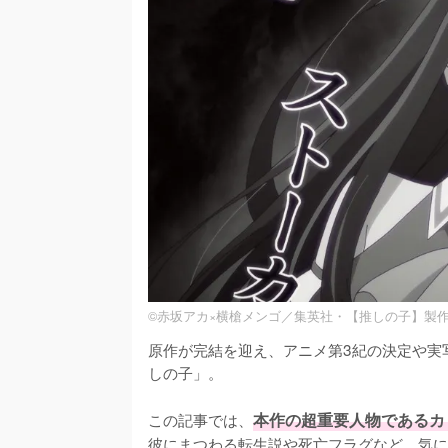
©赤坂アカ×横槍メンゴ／集英社・【推しの子】製
原作が完結を迎え、アニメ第3紀の決定や実
しの子」。

この記事では、
本作の超重要人物であるカ
彼にまつわる転生説や死亡フラグなど、気に