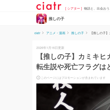
[ シアター ]
物語と、出会おう
推しの子
ciatr
アニメ・漫画
推しの子
【推しの子】
2026年1月16日更新
【推しの子】カミキヒ
転生説や死亡フラグは
このページにはプロモーションが含まれています