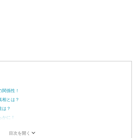
の関係性！
真相とは？
性は？
らかに！
目次を開く