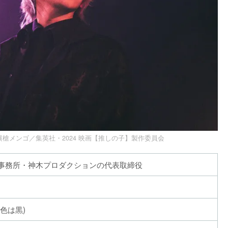
槍メンゴ／集英社・2024 映画【推しの子】製作委員会
事務所・神木プロダクションの代表取締役
(色は黒)