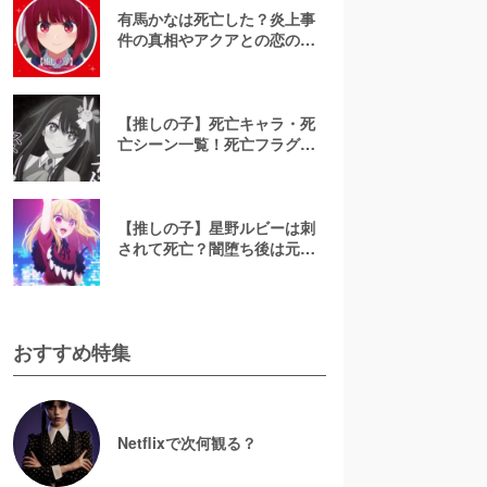
有馬かなは死亡した？炎上事
件の真相やアクアとの恋の結
末を徹底解説【推しの子】
【推しの子】死亡キャラ・死
亡シーン一覧！死亡フラグは
回収された？
【推しの子】星野ルビーは刺
されて死亡？闇堕ち後は元に
戻るのかや前世バレの理由も
ネタバレ考察
おすすめ特集
Netflixで次何観る？