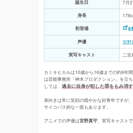
誕生日
7月2
身長
178
初登場
8
声優
宮野
実写キャスト
二宮
カミキヒカルは10歳から16歳までの約6年
は芸能事務所「神木プロダクション」を立ち
しては、
過去に自身が犯した罪をもみ消す
表向きは常に笑顔の穏やかな好青年ですが、
サイコパス的な一面もあります。

アニメでの声優は
、実写キャストで
宮野真守