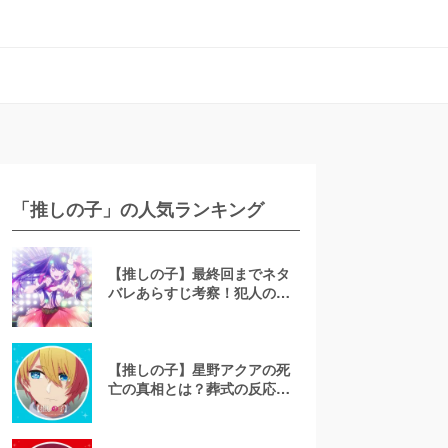
「推しの子」の人気ランキング
【推しの子】最終回までネタ
バレあらすじ考察！犯人の父
親や双子の結末を徹底解説
【推しの子】星野アクアの死
亡の真相とは？葬式の反応や
転生し復活する可能性を考察