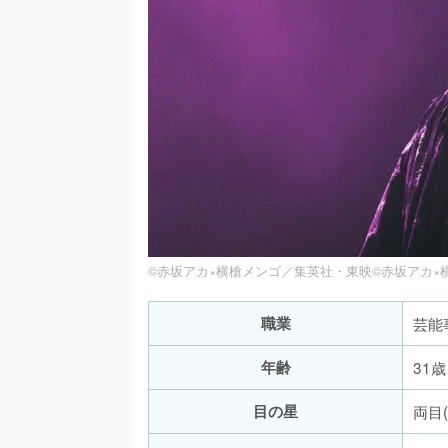
©赤坂アカ×横槍メンゴ／集英社・東映©赤坂アカ×横
職業
芸能
年齢
31歳
目の星
両目