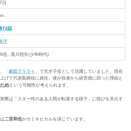
7日
cm
巻72話
真守
和也 , 黒川想矢(少年時代)
間、「
劇団ララライ
」で天才子役として活躍していました。現在
上げて代表取締役に就任。彼が役者から経営側に回った理由と
ため
という可能性が考えられます。

実際は「スター性のある人間が転落する様子」に悦びを見出す
は
がカミキヒカルを演じています。
二宮和也