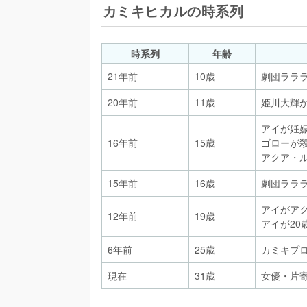
カミキヒカルの時系列
時系列
年齢
21年前
10歳
劇団ララ
20年前
11歳
姫川大輝
アイが妊
16年前
15歳
ゴローが
アクア・
15年前
16歳
劇団ララ
アイがア
12年前
19歳
アイが20
6年前
25歳
カミキプ
現在
31歳
女優・片