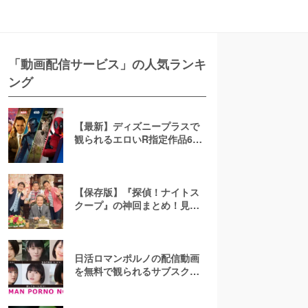
「動画配信サービス」の人気ランキ
ング
【最新】ディズニープラスで
観られるエロいR指定作品6
選！AV(アダルト動画)は配信
してる？
【保存版】『探偵！ナイトス
クープ』の神回まとめ！見逃
し配信はTVerで見れない？無
料で見る方法、「会話のない
夫婦」「爆発卵」など人気ラ
ンキング
日活ロマンポルノの配信動画
を無料で観られるサブスクま
とめ！