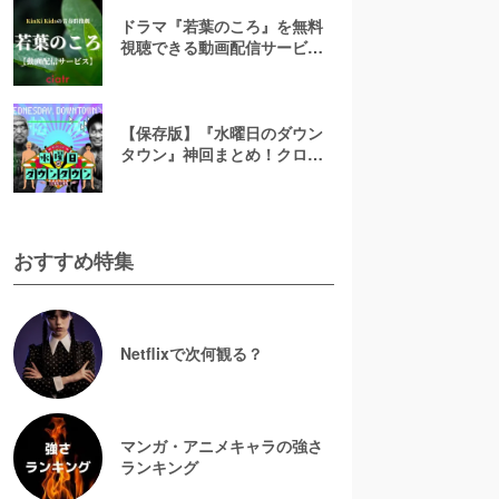
ドラマ『若葉のころ』を無料
視聴できる動画配信サービス
はコレ！【あらすじ&キャスト
紹介】
【保存版】『水曜日のダウン
タウン』神回まとめ！クロち
ゃん・名探偵津田など人気回
の見逃し配信を無料視聴する
には？
おすすめ特集
Netflixで次何観る？
マンガ・アニメキャラの強さ
ランキング