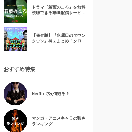
ドラマ『若葉のころ』を無料
視聴できる動画配信サービス
はコレ！【あらすじ&キャスト
紹介】
【保存版】『水曜日のダウン
タウン』神回まとめ！クロち
ゃん・名探偵津田など人気回
の見逃し配信を無料視聴する
には？
おすすめ特集
Netflixで次何観る？
マンガ・アニメキャラの強さ
ランキング