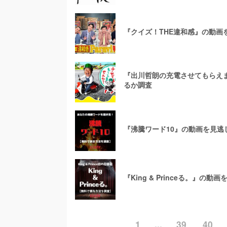
『クイズ！THE違和感』の動
『出川哲朗の充電させてもらえ
るか調査
『沸騰ワード10』の動画を見
『King & Princeる。』
1
...
39
40