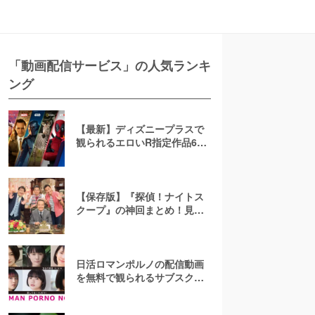
「動画配信サービス」の人気ランキ
ング
【最新】ディズニープラスで
観られるエロいR指定作品6
選！AV(アダルト動画)は配信
してる？
【保存版】『探偵！ナイトス
クープ』の神回まとめ！見逃
し配信はTVerで見れない？無
料で見る方法、「会話のない
夫婦」「爆発卵」など人気ラ
ンキング
日活ロマンポルノの配信動画
を無料で観られるサブスクま
とめ！