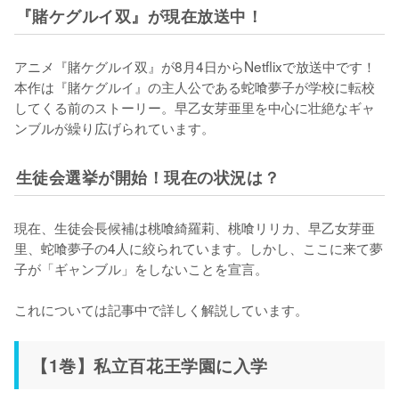
『賭ケグルイ双』が現在放送中！
アニメ『賭ケグルイ双』が8月4日からNetflixで放送中です！
本作は『賭ケグルイ』の主人公である蛇喰夢子が学校に転校
してくる前のストーリー。早乙女芽亜里を中心に壮絶なギャ
ンブルが繰り広げられています。
生徒会選挙が開始！現在の状況は？
現在、生徒会長候補は桃喰綺羅莉、桃喰リリカ、早乙女芽亜
里、蛇喰夢子の4人に絞られています。しかし、ここに来て夢
子が「ギャンブル」をしないことを宣言。

これについては記事中で詳しく解説しています。
【1巻】私立百花王学園に入学