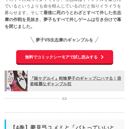
でいるというよりも命を軽んじているのだと知りイライラを
募らせます。そして
最後に死のうとわざとすべて外した生志
摩の作戦を見抜き、夢子もすべて外しゲームは引き分けで幕
を閉じました。
夢子VS生志摩のギャンブルを
無料でコミックシーモアで試し読みする
『賭ケグルイ』蛇喰夢子のギャップにハマる！容
姿端麗なギャンブル狂
AD
【4巻】夢見弖ユメミと「バトっていいと