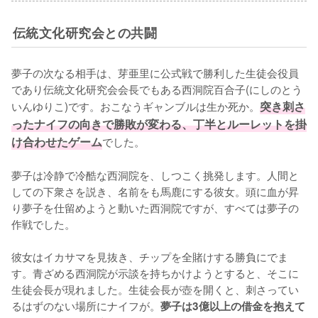
伝統文化研究会との共闘
夢子の次なる相手は、芽亜里に公式戦で勝利した生徒会役員
であり伝統文化研究会会長でもある西洞院百合子(にしのとう
いんゆりこ)です。おこなうギャンブルは生か死か。
突き刺さ
ったナイフの向きで勝敗が変わる、丁半とルーレットを掛
け合わせたゲーム
でした。

夢子は冷静で冷酷な西洞院を、しつこく挑発します。人間と
しての下衆さを説き、名前をも馬鹿にする彼女。頭に血が昇
り夢子を仕留めようと動いた西洞院ですが、すべては夢子の
作戦でした。

彼女はイカサマを見抜き、チップを全賭けする勝負にでま
す。青ざめる西洞院が示談を持ちかけようとすると、そこに
生徒会長が現れました。生徒会長が壺を開くと、刺さってい
るはずのない場所にナイフが。
夢子は3億以上の借金を抱えて