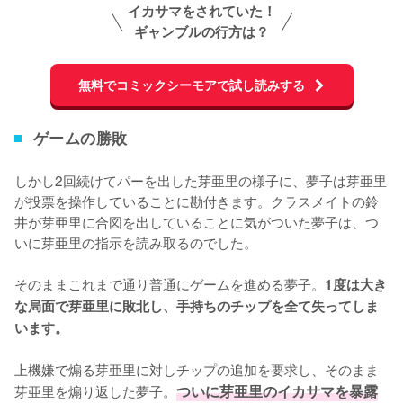
イカサマをされていた！
ギャンブルの行方は？
無料でコミックシーモアで試し読みする
ゲームの勝敗
しかし2回続けてパーを出した芽亜里の様子に、夢子は芽亜里
が投票を操作していることに勘付きます。クラスメイトの鈴
井が芽亜里に合図を出していることに気がついた夢子は、つ
いに芽亜里の指示を読み取るのでした。

そのままこれまで通り普通にゲームを進める夢子。
1度は大き
な局面で芽亜里に敗北し、手持ちのチップを全て失ってしま
います。
上機嫌で煽る芽亜里に対しチップの追加を要求し、そのまま
芽亜里を煽り返した夢子。
ついに芽亜里のイカサマを暴露