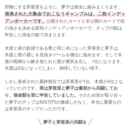
邪険にする芽亜里をよそに、夢子は彼女に絡みまくります。
発表された大集会でおこなうギャンブルは、二枚インディ
アンポーカーです。
公開されたカードと非公開のカードで役
の強さを決める変則インディアンポーカーで、チップの額は
申告した借金の額で決まります。

木渡と彼の奴隷である蕾と同じ卓になった芽亜里と夢子は、
木渡と蕾の通しを見抜きゲームを優位に進めます。そして木
渡の呪縛から解き放たれた蕾が勇気を出し、1位になります。
木渡は2位になってしまい、納得していない様子。

しかし発表された最終順位では芽亜里が1位、木渡が4位とな
っていたのです。
実は芽亜里と夢子は最初から共闘してお
そのため皆が取り合っ
り、借金額を逆に申告していました。
た夢子のチップは500万円の価値しかなく、本当に重要なの
は芽亜里のチップだったのです。
夢子と芽亜里の共闘を