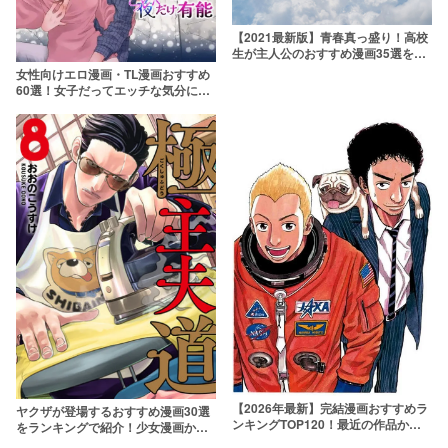
【2021最新版】青春真っ盛り！高校
生が主人公のおすすめ漫画35選を紹
介
女性向けエロ漫画・TL漫画おすすめ
60選！女子だってエッチな気分にな
るんです
【2026年最新】完結漫画おすすめラ
ヤクザが登場するおすすめ漫画30選
ンキングTOP120！最近の作品から
をランキングで紹介！少女漫画から
絶対ハマる神漫画まで一覧で紹介
リアルな任侠ものまで