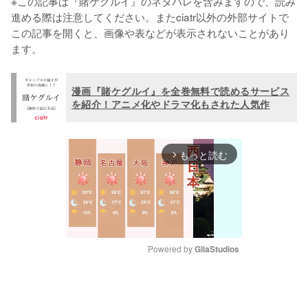
※この記事は『賭ケグルイ』のネタバレを含みますので、読み
進める際は注意してください。またciatr以外の外部サイトで
この記事を開くと、画像や表などが表示されないことがあり
ます。
漫画『賭ケグルイ』を全巻無料で読めるサービス
を紹介！アニメ化やドラマ化もされた人気作
もっと読む
arrow_forward_ios
Powered by 
GliaStudios
M
u
t