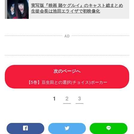
実写版『映画 賭ケグルイ』のキャスト総まとめ
生徒会長は池田エライザで初映像化
AD
次のページへ
【5巻】豆生田との選択(チョイス)ポーカー
1
2
3