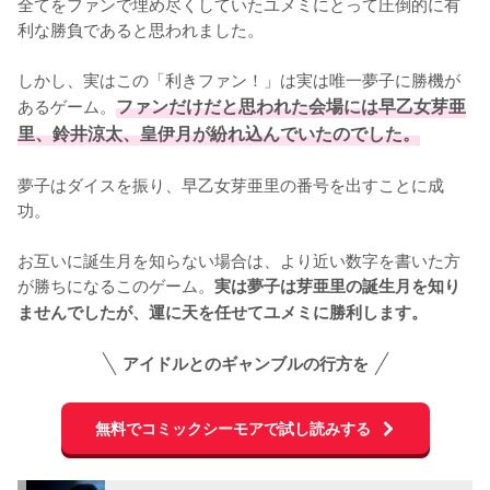
全てをファンで埋め尽くしていたユメミにとって圧倒的に有
利な勝負であると思われました。

しかし、実はこの「利きファン！」は実は唯一夢子に勝機が
あるゲーム。
ファンだけだと思われた会場には早乙女芽亜
里、鈴井涼太、皇伊月が紛れ込んでいたのでした。
夢子はダイスを振り、早乙女芽亜里の番号を出すことに成
功。

お互いに誕生月を知らない場合は、より近い数字を書いた方
が勝ちになるこのゲーム。
実は夢子は芽亜里の誕生月を知り
ませんでしたが、運に天を任せてユメミに勝利します。
アイドルとのギャンブルの行方を
無料でコミックシーモアで試し読みする