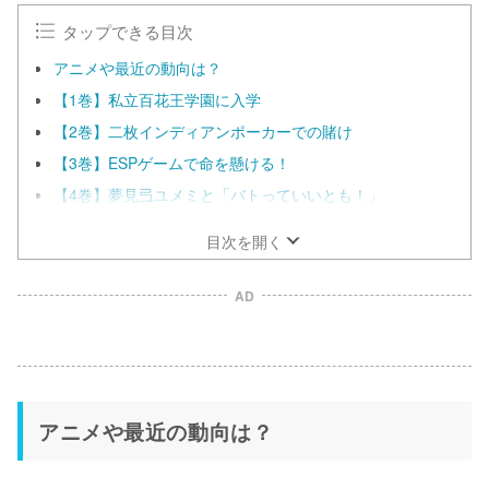
e
タップできる目次
アニメや最近の動向は？
【1巻】私立百花王学園に入学
【2巻】二枚インディアンポーカーでの賭け
【3巻】ESPゲームで命を懸ける！
【4巻】夢見弖ユメミと「バトっていいとも！」
目次を開く
AD
アニメや最近の動向は？