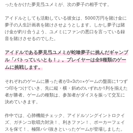
ったをかけた夢見弖ユメミが、次の夢子の相手です。

アイドルとしても活動している彼女は、5000万円を賭け金に
夢子の人生計画表を賭けさせようとします。しかし夢子は賭
け金が釣り合うよう、ユメミにファンの悪口を言っている録
音を賭けさせるのでした。

アイドルである夢見弖ユメミが蛇喰夢子に挑んだギャンブ
ル「バトっていいとも！」。プレイヤーは全9種類のゲー
ムに挑戦します。
それぞれのゲームに勝った者が3×3の○×ゲームの盤面に1つず
つ印をつけていき、先に縦・横・斜めのいずれか1列を揃えた
者が勝者。ゲームの種類は、参加者がダイスを振って交互に
決めていきます。

作中では、心肺機能チェック、アイドルソングイントロクイ
ズ、ガチンコ歌唱力対決！、利きファン！、ポーカーフェイ
スを保て！、極限ババ抜きといったゲームが登場しました。
