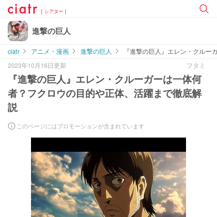
[ シアター ]
進撃の巨人
ciatr
アニメ・漫画
進撃の巨人
『進撃の巨人』エレン・クルー
2023年10月16日更新
フタミ
『進撃の巨人』エレン・クルーガーは一体何
者？フクロウの目的や正体、活躍まで徹底解
説
このページにはプロモーションが含まれています