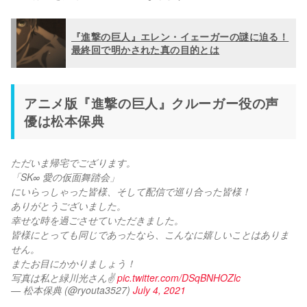
『進撃の巨人』エレン・イェーガーの謎に迫る！
最終回で明かされた真の目的とは
アニメ版『進撃の巨人』クルーガー役の声
優は松本保典
ただいま帰宅でござります。
「SK∞ 愛の仮面舞踏会」
にいらっしゃった皆様、そして配信で巡り合った皆様！
ありがとうございました。
幸せな時を過ごさせていただきました。
皆様にとっても同じであったなら、こんなに嬉しいことはありま
せん。
またお目にかかりましょう！
写真は私と緑川光さん✌️ 
pic.twitter.com/DSqBNHOZlc
— 松本保典 (@ryouta3527)
July 4, 2021