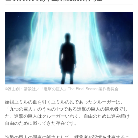
©諫山創・講談社／「進撃の巨人」The Final Season製作委員会
始祖ユミルの血を引くユミルの民であったクルーガーは、
「九つの巨人」のうちの1つである進撃の巨人の継承者でし
た。進撃の巨人はクルーガーいわく、自由のために進み続け
自由のために戦ってきた存在です。

進撃の巨人の固有の能力として、継承者が記憶を共有するこ