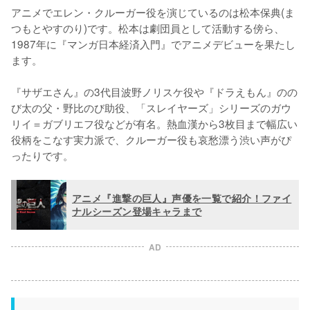
アニメでエレン・クルーガー役を演じているのは松本保典(ま
つもとやすのり)です。松本は劇団員として活動する傍ら、
1987年に『マンガ日本経済入門』でアニメデビューを果たし
ます。

『サザエさん』の3代目波野ノリスケ役や『ドラえもん』のの
び太の父・野比のび助役、「スレイヤーズ」シリーズのガウ
リイ＝ガブリエフ役などが有名。熱血漢から3枚目まで幅広い
役柄をこなす実力派で、クルーガー役も哀愁漂う渋い声がぴ
ったりです。
アニメ『進撃の巨人』声優を一覧で紹介！ファイ
ナルシーズン登場キャラまで
AD