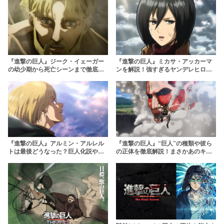
『進撃の巨人』ジーク・イェーガー
『進撃の巨人』ミカサ・アッカーマ
の幼少期から死亡シーンまで徹底解
ンを解説！強すぎるヤンデレヒロイ
説！リヴァイに負け続けた男の生涯
ンはエレンと結婚？
とは
『進撃の巨人』アルミン・アルレル
『進撃の巨人』“巨人”の種類や彼ら
トは最後どうなった？巨人化説や死
の正体を徹底解説！まさかあのキャ
亡説を徹底解説！
ラも巨人化……？