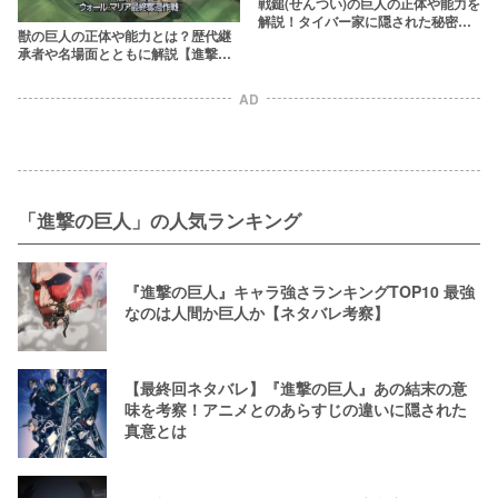
戦鎚(せんつい)の巨人の正体や能力を
解説！タイバー家に隠された秘密と
獣の巨人の正体や能力とは？歴代継
は？【進撃の巨人】
承者や名場面とともに解説【進撃の
巨人】
AD
「進撃の巨人」の人気ランキング
『進撃の巨人』キャラ強さランキングTOP10 最強
なのは人間か巨人か【ネタバレ考察】
【最終回ネタバレ】『進撃の巨人』あの結末の意
味を考察！アニメとのあらすじの違いに隠された
真意とは