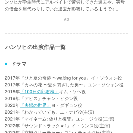
ンソヒが学生時代にアルバイトで苦労してきた過去や、実母
の借金を肩代わりしていた過去が影響しているようです。
AD
ハンソヒの出演作品一覧
ドラマ
2017年『ひと夏の奇跡 〜waiting for you』イ・ソウォン役

2017年『カネの花 〜愛を閉ざした男〜』ユン・ソウォン役

2018年
『100日の郎君様』
キム・ソヘ役

2019年『アビス』チャン・ヒジン役

2020年
『夫婦の世界』
ヨ・ダギョン役

2021年『わかっていても』ユ・ナビ役(主演)

2021年『マイネーム: 偽りと復讐』ユン・ジウ役(主演)

2022年『サウンドトラック＃1』イ・ウンス役(主演)

2023年『京城クリーチャー』ユン・チェオク役(主演)