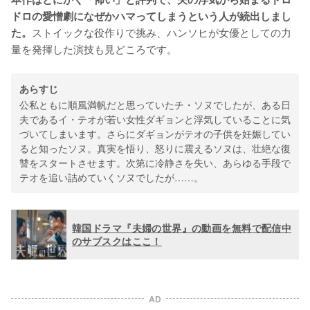
ドロの愛憎劇になぜかハマってしまうという人が続出しまし
ストイックな役作りで挑み、ハンソヒが女優としての力
た。
量を発揮した演技も見どころです。
あらすじ
公私ともに順風満帆だと思っていたチ・ソヌでしたが、ある日
夫であるイ・テオが若い女性ダギョンと浮気していることに気
づいてしまいます。さらにダギョンがテオの子供を妊娠してい
ると知ったソヌ。真実を悟り、怒りに震えるソヌは、壮絶な復
讐をスタートさせます。次第に冷静さを失い、あらゆる手段で
テオを追い詰めていくソヌでしたが……。
韓国ドラマ『夫婦の世界』の動画を無料で配信中
のサブスクはここ！
AD