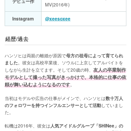
デビュー作
MV(2016年)
Instagram
@xeesoxee
経歴/過去
ハンソヒは両親の離婚が原因で
母方の祖母によって育てられ
。彼女は高校卒業後、ソウルに上京してアルバイトを
ました
しながら生計を立てます。そして20歳の時、
友人の卒業制作
モデルとして撮った写真がきっかけで、本格的に仕事の依
頼が舞い込むようになるのです
。

当初はモデルや広告の仕事がメインで、ハンソヒは
数十万人
していまし
のフォロワーを持つインフルエンサーとして活動
た。

転機は2016年、彼女は
人気アイドルグループ「SHINee」の