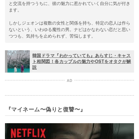
と交流を持つうちに、彼の魅力に惹かれていく自分に気が付き
ます。
しかしジェオンは複数の女性と関係を持ち、特定の恋人は作ら
ないという、いわゆる魔性の男。ナビはかなわない恋だと思い
つつも、気持ちを止められず、苦悩します。
韓国ドラマ『わかっていても』あらすじ・キャス
ト相関図！各カップルの魅力やOSTをオタクが解
説
AD
『マイネーム〜偽りと復讐〜』