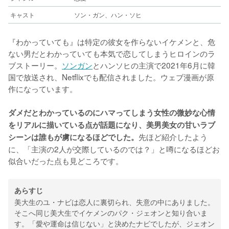
キャスト
ソン・ガン、ハン・ソヒ
『わかっていても』は特定の彼女を作らないイケメンと、危
ない男だとわかっていても本気で恋してしまうヒロインのラ
ブストーリー。
ソンガン
とハンソヒの主演で2021年6月に韓
国で放送され、Netflixでも配信されました。ウェブ漫画が原
作になっています。
ダメだとわかっているのにハマってしまう女性の微妙な心情
をリアルに描いている点が話題になり、美男美女の甘いラブ
先ほど紹介したよう
シーンは誰もが虜になるほどでした。
に、「主演の2人が交際しているのでは？」と噂になるほどお
似合いだった点も見どころです。
あらすじ
美大生のユ・ナビは恋人に裏切られ、失意の中にありました。
そこへ同じ美大生でイケメンのパク・ジェオンと知り合いま
す。「愛や運命は信じない」と決めたナビでしたが、ジェオン