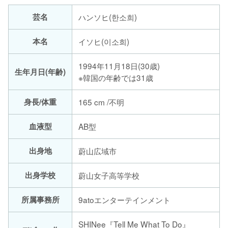
芸名
ハンソヒ(한소희)
本名
イソヒ(이소희)
1994年11月18日(30歳)
生年月日(年齢)
※韓国の年齢では31歳
身長/体重
165 cm /不明
血液型
AB型
出身地
蔚山広域市
出身学校
蔚山女子高等学校
所属事務所
9atoエンターテインメント
SHINee『Tell Me What To Do』