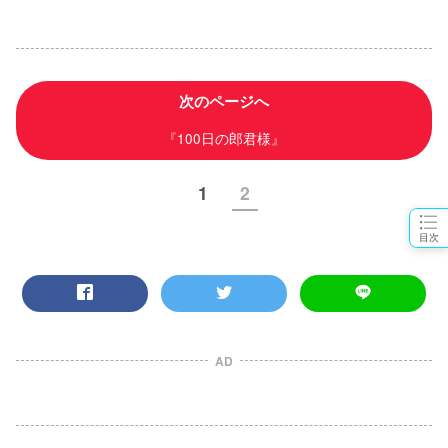
次のページへ
『100日の郎君様』
1
2
目次
AD