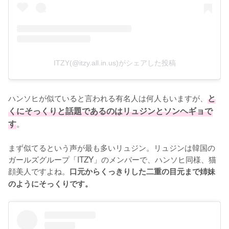
ITZY(@itzy.all.in.us)がシェアした投稿
ハンソヒが似ていると言われる有名人は何人もいますが、
と
くにそっくりと話題であるのはリュジンとソンヘギョで
す
。

まず似てるという声が最も多いリュジン。リュジンは韓国の
ガールズグループ「ITZY」のメンバーで、ハンソヒ同様、猫
顔美人ですよね。
口元からくっきりした二重の目元まで姉妹
のようにそっくりです。