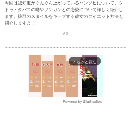
今回は認知度がぐんぐん上がっているハンソヒについて、タ
トゥ・タバコの噂やソンガンとの恋愛について詳しく紹介し
ます。抜群のスタイルをキープする彼女のダイエット方法も
紹介しますよ！
AD
もっと読む
arrow_forward_ios
Powered by 
GliaStudios
M
u
t
e