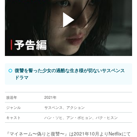
復讐を誓った少女の過酷な生き様が切ないサスペンス
ドラマ
放送年
2021年
ジャンル
サスペンス、アクション
キャスト
ハン・ソヒ、アン・ボヒョン、パク・ヒスン
『マイネーム〜偽りと復讐〜』は2021年10月よりNetflixにて