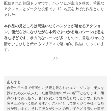
配信された韓国ドラマです。ハンソヒが主演を務め、華麗な
アクションとダークな役柄でより知名度を上げた作品となり
ました。
本作品の見どころは間違いなくハンソヒが魅せるアクショ
ン。傷だらけになりながら本気でぶつかる迫力シーンは息を
暴力的なシーンが多いものの、登場人物の心
吞むほどです。
情がひしひしと伝わるシリアスで魅力的な作品になっていま
す。
AD
あらすじ
自分の目の前で何者かに父親を殺されたユン・ジウは、犯人を
捜すため父の友人だった麻薬組織のボスの部下となります。組
織の下で鍛え抜き、名前を変えて警察官となったジウ。真相を
突き止めるべく動きますが、スパイとして動くジウを様々な危
険が襲います。そして彼女がやっとの思いでたどり着いた事実